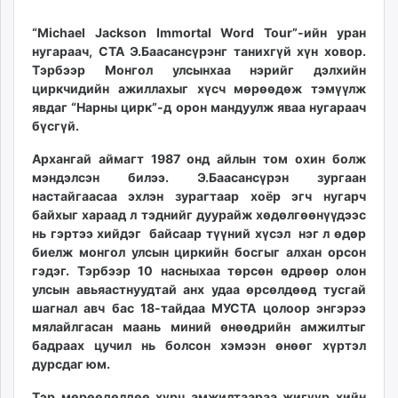
20
07
ikon.mn
15:06:14
21:24:13
“Michael Jackson Immortal Word Tour”-ийн уран
mnb.mn
нугараач, СТА Э.Баасансүрэн
г танихгүй хүн ховор.
Livetv.mn
Тэрбээр Монгол улсынхаа нэрийг дэлхийн
Eguur.mn
циркчидийн ажиллахыг хүсч мөрөөдөж тэмүүлж
24tsag.mn
явдаг “Нарны цирк”-д орон мандуулж яваа нугараач
shuud.mn
бүсгүй.
eagle.mn
Архангай аймагт 1987 онд
айлын том охин болж
ergelt.mn
мэндэлсэн билээ. Э.Баасансүрэн зургаан
zarig.mn
настайгаасаа эхлэн
зурагтаар хоёр эгч нугарч
today.mn
байхыг хараад л тэднийг дуурайж хөдөлгөөнүүдээс
нь гэртээ хийдэг байсаар түүний хүсэл нэг л өдөр
zuv.mn
биелж монгол улсын циркийн босгыг алхан орсон
mminfo.mn
гэдэг. Тэрбээр 10 насныхаа төрсөн өдрөөр олон
ugluu.mn
улсын авьяастнуудтай анх удаа өрсөлдөөд тусгай
urlag.mn
шагнал авч бас 18-тайдаа МУСТА цолоор энгэрээ
unen.mn
мялайлгасан маань миний өнөөдрийн амжилтыг
бадраах цучил нь болсон
хэмээн өнөөг хүртэл
asu.mn
дурсдаг юм.
shudarga.mn
shuurhai.mn
Тэр мөрөөдөлдөө хүрч амжилтаараа жигүүр хийн