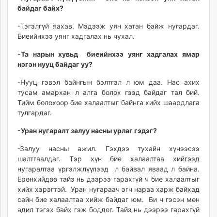
байдаг байх?
-Тэгэлгүй яахав. Мэдээж уян хатан байж нугардаг.
Биеийнхээ уянг хадгалах нь чухал.
-Та нарын хувьд биеийнхээ уянг хадгалах ямар
нэгэн нууц байдаг уу?
-Нууц гэвэл байнгын бэлтгэл л юм даа. Нас ахих
тусам амархан л алга болох гээд байдаг тал бий.
Тийм болохоор бие халаалтыг байнга хийх шаардлага
тулгардаг.
-Уран нугаралт залуу насны урлаг гэдэг?
-Залуу насны ажил. Гэхдээ тухайн хүнээсээ
шалтгаалдаг. Тэр хүн бие халаалтаа хийгээд
нугаралтаа үргэлжлүүлээд л байвал яваад л байна.
Ерөнхийдөө тайз нь дээрээ гарахгүй ч бие халаалтыг
хийх хэрэгтэй. Уран нугараач эгч нараа харж байхад
сайн бие халаалтаа хийж байдаг юм. Би ч гэсэн мөн
адил тэгэх байх гэж боддог. Тайз нь дээрээ гарахгүй