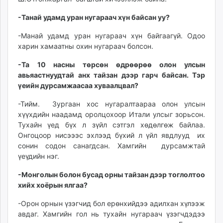
-Танай удамд уран нугараач хүн байсан уу?
-Манай удамд уран нугараач хүн байгаагүй. Одоо
харин хамаатны охин нугараач болсон.
-Та 10 насны төрсөн өдрөөрөө олон улсын
авьяастнуудтай анх тайзан дээр гарч байсан. Тэр
үеийн дурсамжаасаа хуваалцвал?
-Тийм. Зургаан хос нугаралтаараа олон улсын
хүүхдийн наадамд оролцохоор Итали улсыг зорьсон.
Тухайн үед бүх л зүйл сэтгэл хөдөлгөж байлаа.
Онгоцоор нисэээс эхлээд бүхий л үйл явдлууд их
сонин содон санагдсан. Хамгийн дурсамжтай
үеүдийн нэг.
-Монголын болон бусад орны тайзан дээр тоглолтоо
хийх хоёрын ялгаа?
-Орон орнын үзэгчид бол ерөнхийдээ адилхан хүлээж
авдаг. Хамгийн гол нь тухайн нугараач үзэгчдэдээ