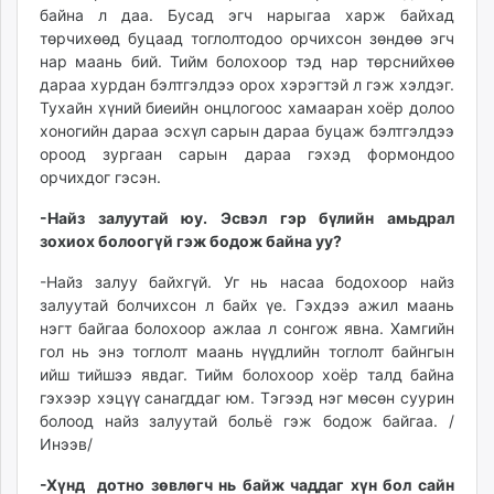
байна л даа. Бусад эгч нарыгаа харж байхад
төрчихөөд буцаад тоглолтодоо орчихсон зөндөө эгч
нар маань бий. Тийм болохоор тэд нар төрснийхөө
дараа хурдан бэлтгэлдээ орох хэрэгтэй л гэж хэлдэг.
Тухайн хүний биеийн онцлогоос хамааран хоёр долоо
хоногийн дараа эсхүл сарын дараа буцаж бэлтгэлдээ
ороод зургаан сарын дараа гэхэд формондоо
орчихдог гэсэн.
-Найз залуутай юу. Эсвэл гэр бүлийн амьдрал
зохиох болоогүй гэж бодож байна уу?
-Найз залуу байхгүй. Уг нь насаа бодохоор найз
залуутай болчихсон л байх үе. Гэхдээ ажил маань
нэгт байгаа болохоор ажлаа л сонгож явна. Хамгийн
гол нь энэ тоглолт маань нүүдлийн тоглолт байнгын
ийш тийшээ явдаг. Тийм болохоор хоёр талд байна
гэхээр хэцүү санагддаг юм. Тэгээд нэг мөсөн суурин
болоод найз залуутай больё гэж бодож байгаа. /
Инээв/
-Хүнд дотно зөвлөгч нь байж чаддаг хүн бол сайн