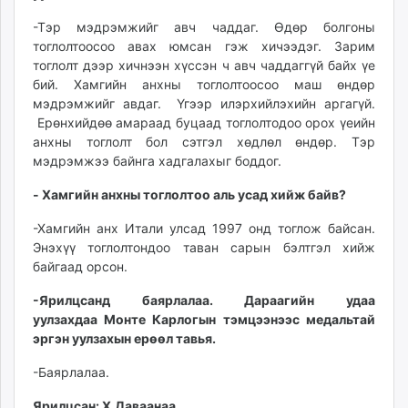
-Тэр мэдрэмжийг авч чаддаг. Өдөр болгоны
тоглолтоосоо авах юмсан гэж хичээдэг. Зарим
тоглолт дээр хичнээн хүссэн ч авч чаддаггүй байх үе
бий. Хамгийн анхны тоглолтоосоо маш өндөр
мэдрэмжийг авдаг. Үгээр илэрхийлэхийн аргагүй.
Ерөнхийдөө амараад буцаад тоглолтодоо орох үеийн
анхны тоглолт бол сэтгэл хөдлөл өндөр. Тэр
мэдрэмжээ байнга хадгалахыг боддог.
- Хамгийн анхны тоглолтоо аль усад хийж байв?
-Хамгийн анх Итали улсад 1997 онд тоглож байсан.
Энэхүү тоглолтондоо таван сарын бэлтгэл хийж
байгаад орсон.
-Ярилцсанд баярлалаа. Дараагийн удаа
уулзахдаа Монте Карлогын
тэмцээнээс медальтай
эргэн уулзахын ерөөл тавья.
-Баярлалаа.
Ярилцсан: Х.Даваанаа