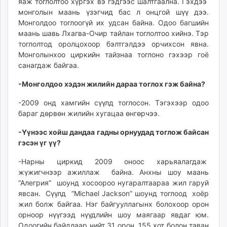
яаж тоглолтоо хүргэх вэ гэдгээс шалтгаална. Гэхдээ
монголын маань үзэгчид бас л онцгой шүү дээ.
Монголдоо тоглоогүй их удсан байна. Одоо багшийн
маань шавь Лхагва-Очир тайлан тоглолтоо хийнэ. Тэр
тоглолтод оролцохоор бэлтгэлдээ орчихсон явна.
Монголынхоо циркийн тайзнаа тоглоно гэхээр гоё
санагдаж байгаа.
-Монголдоо хэдэн жилийн дараа тоглох гэж байна?
-2009 онд хамгийн сүүлд тоглосон. Тэгэхээр одоо
бараг дөрвөн жилийн хугацаа өнгөрчээ.
-Үүнээс хойш дандаа гадны орнуудад тоглож байсан
гэсэн үг үү?
-Нарны циркид 2009 оноос харьяалагдаж
жүжигчнээр ажиллаж байна. Анхны шоу маань
“Алегрия” шоунд хосоороо нугаралтаараа жил гаруй
явсан. Сүүлд “Michael Jackson” шоунд тоглоод хоёр
жил болж байгаа. Нэг байгууллагынх болохоор орон
орноор нүүгээд нүүдлийн шоу маягаар явдаг юм.
Одоогийн байдлаар нийт 31 орон, 155 хот болон таван