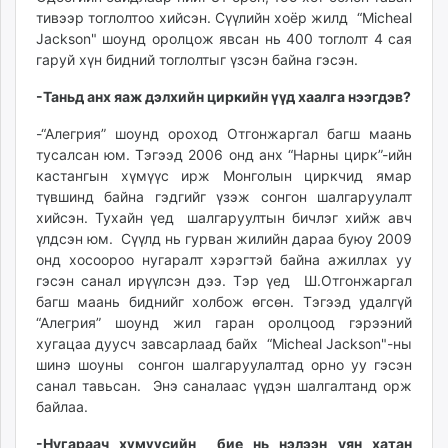
тивээр тоглолтоо хийсэн. Сүүлийн хоёр жилд “Micheal
Jackson" шоунд оролцож явсан нь 400 тоглолт 4 сая
гаруй хүн бидний тоглолтыг үзсэн байна гэсэн.
-Таньд анх яаж дэлхийн циркийн үүд хаалга нээгдэв?
-“Алегрия” шоунд ороход Отгонжаргал багш маань
тусалсан юм. Тэгээд 2006 онд анх “Нарны цирк”-ийн
кастангын хүмүүс ирж Монголын циркчид ямар
түвшинд байна гэдгийг үзэж сонгон шалгаруулалт
хийсэн. Тухайн үед шалгаруултын бичлэг хийж авч
үлдсэн юм. Сүүлд нь гурван жилийн дараа буюу 2009
онд хосоороо нугаралт хэрэгтэй байна ажиллах уу
гэсэн санал ирүүлсэн дээ. Тэр үед Ш.Отгонжаргал
багш маань биднийг холбож өгсөн. Тэгээд удалгүй
“Алегрия” шоунд жил гаран оролцоод гэрээний
хугацаа дуусч завсарлаад байх “Micheal Jackson"-ны
шинэ шоуны сонгон шалгаруулалтад орно уу гэсэн
санал тавьсан. Энэ саналаас үүдэн шалгалтанд орж
байлаа.
-Нугараач хүмүүсийн бие нь нэлээн уян хатан