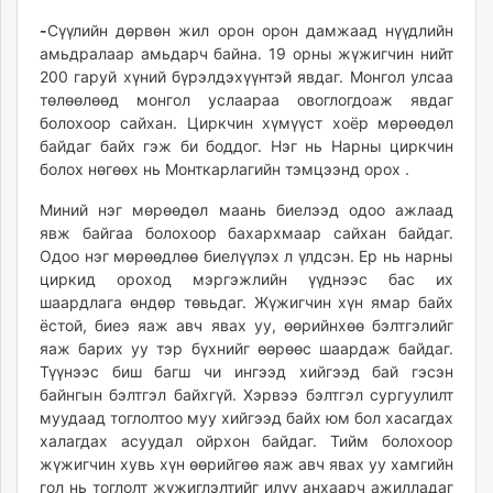
-
Сүүлийн дөрвөн жил орон орон дамжаад нүүдлийн
амьдралаар амьдарч байна. 19 орны жүжигчин нийт
200 гаруй хүний бүрэлдэхүүнтэй явдаг. Монгол улсаа
төлөөлөөд монгол услаараа овоглогдоаж явдаг
болохоор сайхан. Циркчин хүмүүст хоёр мөрөөдөл
байдаг байх гэж би боддог. Нэг нь Нарны циркчин
болох нөгөөх нь Монткарлагийн тэмцээнд орох .
Миний нэг мөрөөдөл маань биелээд одоо ажлаад
явж байгаа болохоор бахархмаар сайхан байдаг.
Одоо нэг мөрөөдлөө биелүүлэх л үлдсэн. Ер нь нарны
циркид ороход мэргэжлийн үүднээс бас их
шаардлага өндөр төвьдаг. Жүжигчин хүн ямар байх
ёстой, биеэ яаж авч явах уу, өөрийнхөө бэлтгэлийг
яаж барих уу тэр бүхнийг өөрөөс шаардаж байдаг.
Түүнээс биш багш чи ингээд хийгээд бай гэсэн
байнгын бэлтгэл байхгүй. Хэрвээ бэлтгэл сургуулилт
муудаад тоглолтоо муу хийгээд байх юм бол хасагдах
халагдах асуудал ойрхон байдаг. Тийм болохоор
жүжигчин хувь хүн өөрийгөө яаж авч явах уу хамгийн
гол нь тоглолт жүжиглэлтийг илүү анхаарч ажилладаг