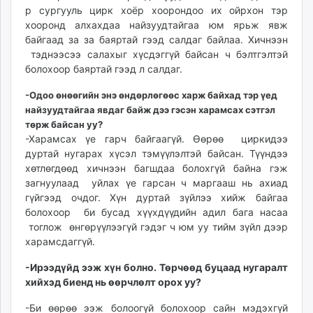
р сургууль цирк хоёр хоорондоо их ойрхон тэр
хооронд алхахдаа найзуудтайгаа юм ярьж явж
байгаад за за баяртай гээд салдаг байлаа. Хичнээн
тэднээсээ салахыг хүсдэггүй байсан ч бэлтгэлтэй
болохоор баяртай гээд л салдаг.
-Одоо өнөөгийн энэ өндөрлөгөөс харж байхад тэр үед
найзуудтайгаа явдаг байж дээ гэсэн харамсах сэтгэл
төрж байсан уу?
-Харамсах үе гарч байгаагүй. Өөрөө циркидээ
дуртай нугарах хүсэл тэмүүлэлтэй байсан. Түүндээ
хөтлөгдөөд хичнээн багшдаа болохгүй байна гэж
загнуулаад уйлах үе гарсан ч маргааш нь ахиад
гүйгээд очдог. Хүн дуртай зүйлээ хийж байгаа
болохоор би бусад хүүхдүүдийн адил бага насаа
тоглож өнгөрүүлээгүй гэдэг ч юм уу тийм зүйл дээр
харамсдаггүй.
-Ирээдүйд ээж хүн болно. Төрчөөд буцаад нугаралт
хийхэд биенд нь өөрчлөлт орох уу?
-Би өөрөө ээж болоогүй болохоор сайн мэдэхгүй