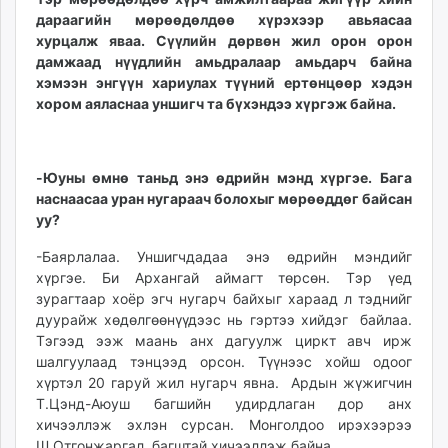
unuudur.mn
дараагийн мөрөөдөлдөө хүрэхээр авьяасаа
хурцалж яваа. Сүүлийн дөрвөн жил орон орон
isee.mn
дамжаад нүүдлийн амьдралаар амьдарч байна
mglradio.com
хэмээн энгүүн хариулах түүний ертөнцөөр хэдэн
fact.mn
хором аяласнаа уншигч та бүхэндээ хүргэж байна.
itoim.mn
tumen.mn
shuum.mn
-
Юуны өмнө таньд
энэ өдрийн мэнд хүргэе.
Бага
times.mn
наснаасаа уран нугараач болохыг мөрөөддөг байсан
tvmongolia.mn
уу?
mass.mn
-Баярлалаа. Уншигчдадаа энэ өдрийн мэндийг
unegui.mn
хүргэе. Би Архангай аймагт төрсөн. Тэр үед
assa.mn
зурагтаар хоёр эгч нугарч байхыг хараад л тэднийг
toim.mn
дуурайж хөдөлгөөнүүдээс нь гэртээ хийдэг байлаа.
Тэгээд ээж маань анх дагуулж циркт авч ирж
tac.mn
шалгуулаад тэнцээд орсон. Түүнээс хойш одоог
paparazzi.mn
хүртэл 20 гаруй жил нугарч явна. Ардын жүжигчин
unread.today
Т.Цэнд-Аюуш багшийн удирдлаган дор анх
хичээллэж эхлэн сурсан. Монголдоо ирэхээрээ
Ш.Отгонжаргал багштай хичээллэж байна.