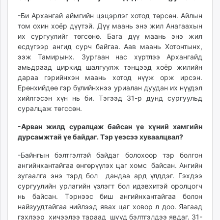
-Би Архангай аймгийн цэцэрлэг хотод төрсөн. Айлын
том охин хоёр дүүтэй. Дүү маань энэ жил Анагаахын
их сургуулийг төгсөнө. Бага дүү маань энэ жил
есдүгээр ангид сурч байгаа. Аав маань Хотонтынх,
ээж Тамирынх. Зургаан нас хүртлээ Архангайд
амьдраад циркид шалгуулж тэнцээд хоёр жилийн
дараа гэрийнхэн маань хотод нүүж орж ирсэн.
Ерөнхийдөө гэр бүлийнхнээ уриалан дуудан их нүүдэл
хийлгэсэн хүн нь би. Тэгээд 31-р дунд сургуульд
суралцаж төгссөн.
-Арван жилд суралцаж байсан үе хүний хамгийн
дурсамжтай үе байдаг. Тэр үеэсээ хуваалцвал?
-Байнгын бэлтгэлтэй байдаг болохоор тэр болгон
ангийнхантайгаа өнгөрүүлэх цаг хомс байсан. Ангийн
зугаалга энэ тэрд бол дандаа ард үлддэг. Гэхдээ
сургуулийн урлагийн үзлэгт бол идэвхитэй оролцогч
нь байсан. Тэрнээс биш ангийнхантайгаа болон
найзуудтайгаа нийлээд явах цаг ховор л доо. Яагаад
гэхлээр хичээлээ тараад шууд бэлтгэлдээ явдаг. 31-