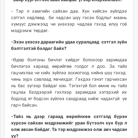
- Тэр л хамгийн сайхан даа. Хүн хийсэн зүйлдээ
сэтгэл хөдлөөд би чадсан шүү гэсэн бодлыг маань
хүмүүс дэмжээд чи үнэхээр чадлаа гэхэд илүү гоё
мэдрэмж төрдөг.
-Эхэн үеэсээ дараагийн удаа суралцаад сэтгэл зүйн
бэлтгэлтэй болдог байх?
-Өдөр болгоны бичлэг хийдэг болохоор заримдаа
бичлэгээ хараад өөрийгөө голдог л доо. За тайз
гацчихлаа чи хийх зүйлээ зохиогоод хийнэ шүү гэхэд
чинь зүрх савлаад явчихдаг. Гэхдээ гэнэт гарчихсан
нь бас зүгээр байдаг юм. Тэгэхгүй бол өмнө нь тайз
гацлаа бэлдээрэй гэхлээр заримдаа хэтэрхий их
бодоод яг бодсон зүйлээ сандраад хийж чадахгүй үе
гарч байсан.
-Тайз нь дээр гараад өөрийнхөө сэтгэлд бүрэн
хүрсэн сайхан мэдрэмжийг уран бүтээлч хүн бүр л
олж авсан байдаг. Та тэр мэдрэмжээ олж авч чадсан
уу?