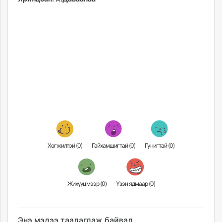
Хөгжилтэй (
0
)
Гайхамшигтай (
0
)
Гунигтай (
0
)
Жихүүцмээр (
0
)
Үзэн ядмаар (
0
)
Энэ мэдээ таалагдаж байвал