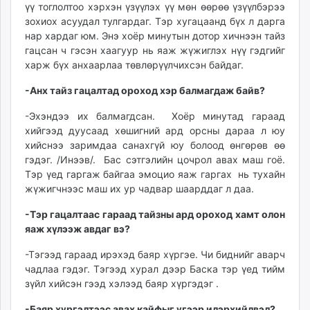
үү тоглолтоо хэрхэн үзүүлэх үү мөн өөрөө үзүүлбэрээ
зохиох асуудал тулгардаг. Тэр хугацаанд бүх л дарга
нар хардаг юм. Энэ хоёр минутын дотор хичнээн тайз
гацсан ч гэсэн хаагуур нь яаж жүжиглэх нүү гэдгийг
харж бүх анхаарлаа төвлөрүүлчихсэн байдаг.
-Анх тайз гацалтад ороход хэр балмагдаж байв?
-Эхэндээ их балмагдсан. Хоёр минутад гараад
хийгээд дуусаад хөшигний ард орсны дараа л юу
хийснээ заримдаа санахгүй юу болоод өнгөрөв өө
гэдэг. /Инээв/. Бас сэтгэлийн цочрол авах маш гоё.
Тэр үед гаргаж байгаа эмоцио яаж гаргах нь тухайн
жүжигчнээс маш их ур чадвар шаарддаг л даа.
-Тэр гацалтаас гараад тайзны ард ороход хамт олон
яаж хүлээж авдаг вэ?
-Тэгээд гараад ирэхэд баяр хүргэе. Чи биднийг аварч
чадлаа гэдэг. Тэгээд хурал дээр Баска тэр үед тийм
зүйл хийсэн гээд хэлээд баяр хүргэдэг .
-Баяр хүргэлтээс авах кайфыг үгээр илэрхийлвэл?