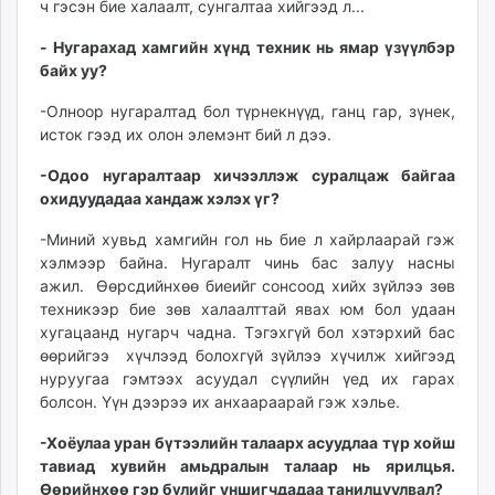
ч гэсэн бие халаалт, сунгалтаа хийгээд л...
- Нугарахад хамгийн хүнд техник нь ямар үзүүлбэр
байх уу?
-Олноор нугаралтад бол түрнекнүүд, ганц гар, зүнек,
исток гээд их олон элемэнт бий л дээ.
-Одоо нугаралтаар хичээллэж суралцаж байгаа
охидуудадаа хандаж хэлэх үг?
-Миний хувьд хамгийн гол нь бие л хайрлаарай гэж
хэлмээр байна. Нугаралт чинь бас залуу насны
ажил. Өөрсдийнхөө биеийг сонсоод хийх зүйлээ зөв
техникээр бие зөв халаалттай явах юм бол удаан
хугацаанд нугарч чадна. Тэгэхгүй бол хэтэрхий бас
өөрийгээ хүчлээд болохгүй зүйлээ хүчилж хийгээд
нуруугаа гэмтээх асуудал сүүлийн үед их гарах
болсон. Үүн дээрээ их анхаараарай гэж хэлье.
-Хоёулаа уран бүтээлийн талаарх асуудлаа түр хойш
тавиад хувийн амьдралын талаар нь ярилцья.
Өөрийнхөө гэр бүлийг уншигчдадаа танилцуулвал?