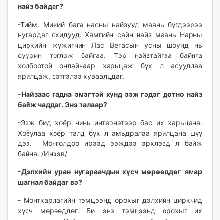
найз байдаг?
-Тийм. Миний бага насны найзууд маань бүгдээрээ
нугардаг охидууд. Хамгийн сайн найз маань Нарны
циркийн жүжигчин Лас Вегасын усны шоунд нь
суурин тоглож байгаа. Тэр найзтайгаа байнга
холбоотой онлайнаар харьцаж бүх л асуудлаа
ярилцаж, сэтгэлээ хуваалцдаг.
-Найзаас гадна эмэгтэй хүнд ээж гэдэг дотно найз
байж чаддаг. Энэ талаар?
-Ээж бид хоёр чинь интернэтээр бас их харьцана.
Хоёулаа хоёр талд бүх л амьдралаа ярилцана шүү
дээ. Монголдоо ирээд ээждээ эрхлээд л байж
байна. /Инээв/
-Дэлхийн уран нугараачдын хүсч мөрөөддөг ямар
шагнал байдаг вэ?
- Монткарлагийн тэмцээнд орохыг дэлхийн циркчид
хүсч мөрөөддөг. Би энэ тэмцээнд орохыг их