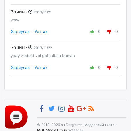
Зочин ·
2013/11/21
wow
·
Хариулах
Устгах
-
0
-
0
Зочин ·
2013/11/22
yaay zodold vol gaIhaltain baihaa
·
Хариулах
Устгах
-
0
-
0
© 2013-2026 он Dorgio.mn, Мэдээллийн хөтөч
MGL Media Group
бүтээсэн.