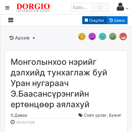
Онцлох
Шинэ
Мэдээллийн
Зар мэдээллийн
Архив
Банк санхүү
Бизнес ААН
Төрийн
Монголынхоо нэрийг
Нийслэлийн
дэлхийд тунхаглаж буй
Уран нугараач
dorgio.mn
Э.Баасансүрэнгийн
Gogo.mn
caak.mn
ертөнцөөр аялахуй
news.mn
zindaa.mn
Х.Даваа
Соёл урлаг
,
Бүжиг
2013-
2026-
Baabar.mn
2013/11/20
11-
08-
tovch.mn