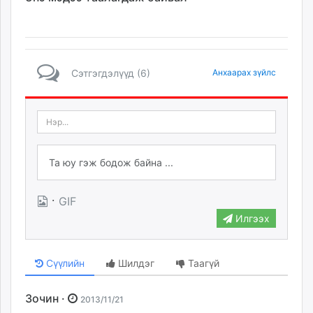
Сэтгэгдэлүүд (6)
Анхаарах зүйлс
·
GIF
Илгээх
Сүүлийн
Шилдэг
Таагүй
Зочин ·
2013/11/21