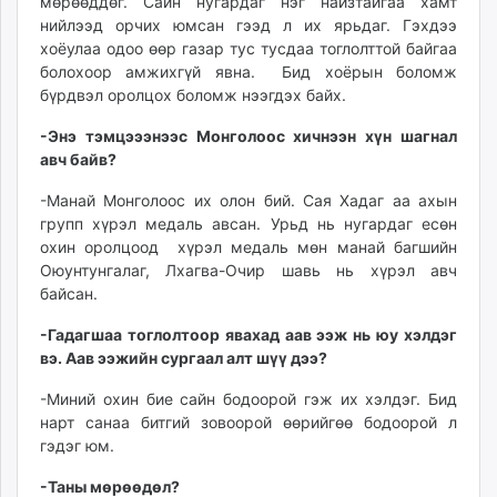
мөрөөддөг. Сайн нугардаг нэг найзтайгаа хамт
нийлээд орчих юмсан гээд л их ярьдаг. Гэхдээ
хоёулаа одоо өөр газар тус тусдаа тоглолттой байгаа
болохоор амжихгүй явна. Бид хоёрын боломж
бүрдвэл оролцох боломж нээгдэх байх.
-Энэ тэмцэээнээс Монголоос хичнээн хүн шагнал
авч байв?
-Манай Монголоос их олон бий. Сая Хадаг аа ахын
групп хүрэл медаль авсан. Урьд нь нугардаг есөн
охин оролцоод хүрэл медаль мөн манай багшийн
Оюунтунгалаг, Лхагва-Очир шавь нь хүрэл авч
байсан.
-Гадагшаа тоглолтоор явахад аав ээж нь юу хэлдэг
вэ. Аав ээжийн сургаал алт шүү дээ?
-Миний охин бие сайн бодоорой гэж их хэлдэг. Бид
нарт санаа битгий зовоорой өөрийгөө бодоорой л
гэдэг юм.
-Таны мөрөөдөл?