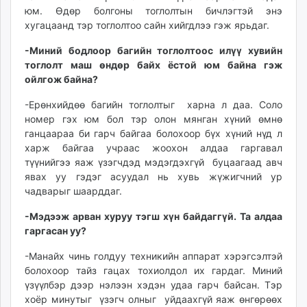
юм. Өдөр болгоны тоглолтын бичлэгтэй энэ
хугацаанд тэр тоглолтоо сайн хийгдлээ гэж ярьдаг.
-Миний бодлоор багийн тоглолтоос илүү хувийн
тоглолт маш өндөр байх ёстой юм байна гэж
ойлгож байна?
-Ерөнхийдөө багийн тоглолтыг харна л даа. Соло
номер гэх юм бол тэр олон мянган хүний өмнө
ганцаараа би гарч байгаа болохоор бүх хүний нүд л
харж байгаа учраас жоохон алдаа гаргавал
түүнийгээ яаж үзэгчдэд мэдэгдэхгүй буцаагаад авч
явах уу гэдэг асуудал нь хувь жүжигчний ур
чадварыг шаарддаг.
-Мэдээж арван хуруу тэгш хүн байдаггүй. Та алдаа
гаргасан уу?
-Манайх чинь голдуу техникийн аппарат хэрэгсэлтэй
болохоор тайз гацах тохиолдол их гардаг. Миний
үзүүлбэр дээр нэлээн хэдэн удаа гарч байсан. Тэр
хоёр минутыг үзэгч олныг уйдаахгүй яаж өнгөрөөх