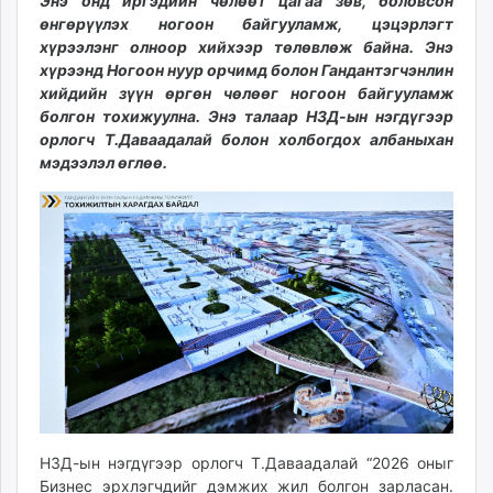
17:40:58
09:07:50
Энэ онд иргэдийн чөлөөт цагаа зөв, боловсон
ikon.mn
өнгөрүүлэх ногоон байгууламж, цэцэрлэгт
mnb.mn
хүрээлэнг олноор хийхээр төлөвлөж байна. Энэ
хүрээнд Ногоон нуур орчимд болон Гандантэгчэнлин
Livetv.mn
хийдийн зүүн өргөн чөлөөг ногоон байгууламж
Eguur.mn
болгон тохижуулна. Энэ талаар НЗД-ын нэгдүгээр
24tsag.mn
орлогч Т.Даваадалай болон холбогдох албаныхан
shuud.mn
мэдээлэл өглөө.
eagle.mn
ergelt.mn
zarig.mn
today.mn
zuv.mn
mminfo.mn
ugluu.mn
urlag.mn
unen.mn
asu.mn
shudarga.mn
НЗД-ын нэгдүгээр орлогч Т.Даваадалай “2026 оныг
shuurhai.mn
Бизнес эрхлэгчдийг дэмжих жил болгон зарласан.