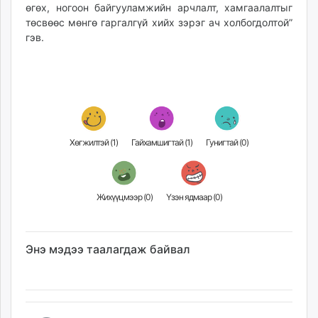
өгөх, ногоон байгууламжийн арчлалт, хамгаалалтыг
төсвөөс мөнгө гаргалгүй хийх зэрэг ач холбогдолтой”
гэв.
Хөгжилтэй (
1
)
Гайхамшигтай (
1
)
Гунигтай (
0
)
Жихүүцмээр (
0
)
Үзэн ядмаар (
0
)
Энэ мэдээ таалагдаж байвал