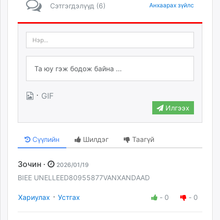
Сэтгэгдэлүүд (6)
Анхаарах зүйлс
·
GIF
Илгээх
Сүүлийн
Шилдэг
Таагүй
Зочин ·
2026/01/19
BIEE UNELLEED80955877VANXANDAAD
·
Хариулах
Устгах
-
0
-
0