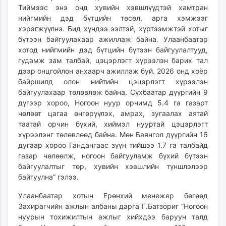
Тиймээс энэ онд хувийн хэвшлүүдтэй хамтран
unuudur.mn
нийгмийн дэд бүтцийн төсөл, арга хэмжээг
isee.mn
хэрэгжүүлнэ. Бид хүндээ ээлтэй, хүртээмжтэй хотыг
mglradio.com
бүтээн байгуулахаар ажиллаж байна. Улаанбаатар
fact.mn
хотод нийгмийн дэд бүтцийн бүтээн байгуулалтууд,
itoim.mn
гудамж зам талбай, цэцэрлэгт хүрээлэн барих тал
дээр онцгойлон анхаарч ажиллаж буй. 2026 онд хоёр
tumen.mn
байршилд олон нийтийн цэцэрлэгт хүрээлэн
shuum.mn
байгуулахаар төлөвлөж байна. Сүхбаатар дүүргийн 9
times.mn
дүгээр хороо, Ногоон нуур орчимд 5.4 га газарт
tvmongolia.mn
чөлөөт цагаа өнгөрүүлэх, амрах, зугаалах аятай
mass.mn
таатай орчин бүхий, хиймэл нууртай цэцэрлэгт
хүрээлэнг төлөвлөөд байна. Мөн Баянгол дүүргийн 16
unegui.mn
дугаар хороо Гандангаас зүүн тийшээ 1.7 га талбайд
assa.mn
газар чөлөөлж, ногоон байгууламж бүхий бүтээн
toim.mn
байгуулалтыг төр, хувийн хэвшлийн түншлэлээр
tac.mn
байгуулна” гэлээ.
paparazzi.mn
Улаанбаатар хотын Ерөнхий менежер бөгөөд
unread.today
Захирагчийн ажлын албаны дарга Г.Батзориг “Ногоон
нуурын тохижилтын ажлыг хийхдээ баруун талд