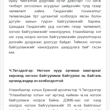
буюу Чингэлтэй дүүргийн нутаг дэвсгэрт 110 нэгж
талбарт зогсоолын асуудлыг шийдэхийн тулд газар
чөлөөлөлт хийнэ. Гандангийн тохижилтыг
төлөвлөхдөө Урт цагаантай холбогдох явган болон
дугуйн замын гүүрэн байгууламжийг барина.
Цаашдаа Гандангийн урд хэсгийн газар чөлөөлөлт,
ногоон байгууламжийг нэмэгдүүлнэ. Улаанбаатар хот
нэг хүнд ногдох ногоон байгууламжийн үзүүлэлтээрээ
дэлхийн дунджаас доогуур байдаг. Тиймээс ногоон
байгууламжийг нэмэгдүүлэх шаардлага бий” гэсэн
юм.
Ч.Төгсдэлгэр: Ногоон нуур орчмын намгархаг
хөрсөнд ногоон байгууламж байгуулах нь байгаль
орчинд өндөр ач холбогдолтой
Улаанбаатар хотын Ерөнхий архитектор Ч.Төгсдэлгэр
“Улаанбаатар хотын нэг иргэнд найман м.кв ногоон
байгууламж ногдож байна. ДЭМБ-аас нэг хүнд
ноогдох ногоон байгууламжийг 35 м.кв байлгахыг