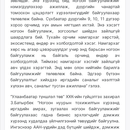
зөвлөдөг. Энэ хүрээнд бид ногоон байгууламжийг
нэмэгдүүлэхээр ажиллаж, дүүргийн чанартай
томоохон цэцэрлэгт хүрээлэнгүүдийг байгуулахаар
төлөвлөж байна. Сүхбаатар дүүргийн 9, 10, 11 дүгээр
хороо орчимд хүн амын нягтшил ихтэй. Энэ хэсэгт
ногоон байгууламж, зогсоолыг шийдэх зайлшгүй
шаардлага бий. Тухайн орчим намгархаг хөрстэй,
экосистемд өндөр ач холбогдолтой хэсэг. Намгархаг
хөрс нь агаар цэвэршүүлдэг учир энд барьсан ногоон
байгууламж нь байгаль орчинд өндөр ач
холбогдолтой. Тиймээс намгархаг хэсгийг зайлшгүй
авч үлдэх хэрэгтэй. Энд мөн олон нийтийн барилга
байгууламжийг төлөвлөж байна. Эдгээр бүтээн
байгуулалтыг хийхдээ иргэдийн саналыг нээлттэй
хүлээн авч, саналыг тусган ажиллана” гэлээ.
“Улаанбаатар түншлэл төв” ХХК-ийн гүйцэтгэх захирал
З.Батырбек “Ногоон нуурын тохижилтын хүрээнд
иргэдийн амрах, зугаалах ногоон байгууламжийг
байгуулахаас гадна бизнес эрхлэгчдийг дэмжих
хүрээнд худалдаа үйлчилгээний төвүүдийг байгуулна.
Ингэснээр ААН-үүдийн дэд бүтцийг шийдэж, дэмжиж