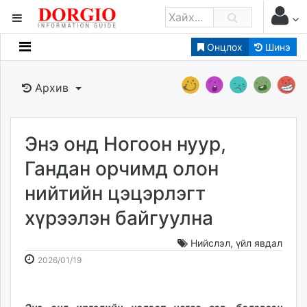
Онцлох
Шинэ
Мэдээллийн
Зар мэдээллийн
Архив
Банк санхүү
Бизнес ААН
Төрийн
Энэ онд Ногоон нуур,
Нийслэлийн
Гандан орчимд олон
нийтийн цэцэрлэгт
dorgio.mn
хүрээлэн байгуулна
Gogo.mn
caak.mn
Нийслэл
,
үйл явдал
news.mn
2026-
2026-
2026/01/19
zindaa.mn
01-
08-
Baabar.mn
19
06
tovch.mn