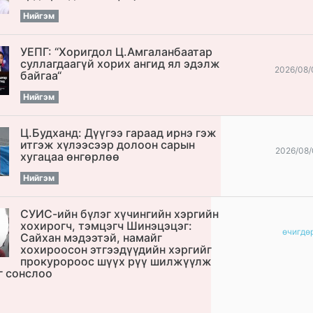
Нийгэм
УЕПГ: “Хоригдол Ц.Амгаланбаатар
cуллагдаагүй хорих ангид ял эдэлж
2026/08/
байгаа“
Нийгэм
Ц.Будханд: Дүүгээ гараад ирнэ гэж
итгэж хүлээсээр долоон сарын
2026/08/
хугацаа өнгөрлөө
Нийгэм
СУИС-ийн бүлэг хүчингийн хэргийн
хохирогч, тэмцэгч Шинэцэцэг:
өчигдѳ
Сайхан мэдээтэй, намайг
хохироосон этгээдүүдийн хэргийг
прокуророос шүүх рүү шилжүүлж
г сонслоо