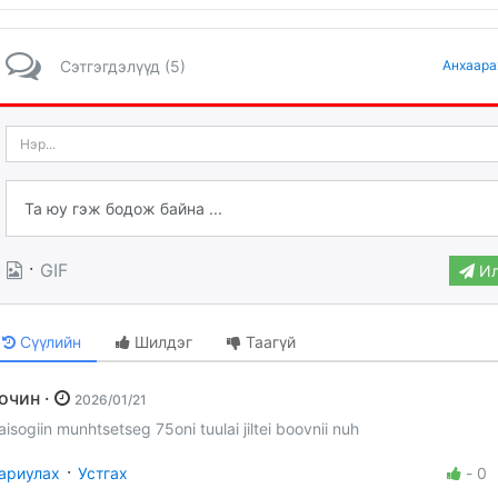
Сэтгэгдэлүүд (5)
Анхаара
·
GIF
Ил
Сүүлийн
Шилдэг
Таагүй
Зочин ·
2026/01/21
aisogiin munhtsetseg 75oni tuulai jiltei boovnii nuh
·
ариулах
Устгах
-
0