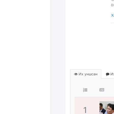
8
Х
Их уншсан
Их
1