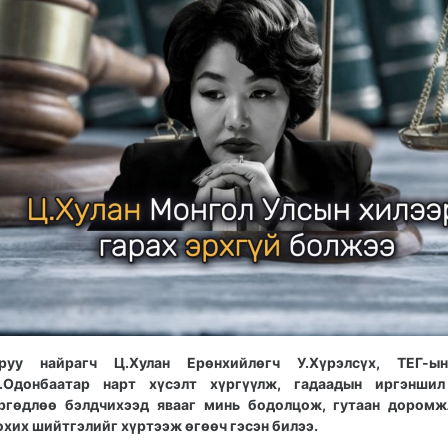
руу найрагч Ц.Хулан Ерөнхийлөгч У.Хүрэлсүх, ТЕГ-ы
.Одонбаатар нарт хүсэлт хүргүүлж, гадаадын иргэншил
ргөдлөө бэлдчихээд явааг минь бодолцож, гутаан доромж
охих шийтгэлийг хүртээж өгөөч гэсэн билээ.