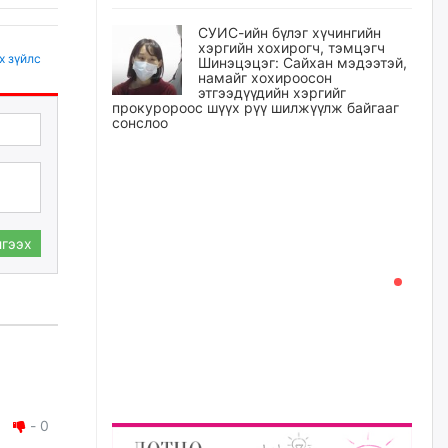
СУИС-ийн бүлэг хүчингийн
хэргийн хохирогч, тэмцэгч
х зүйлс
Шинэцэцэг: Сайхан мэдээтэй,
намайг хохироосон
этгээдүүдийн хэргийг
прокуророос шүүх рүү шилжүүлж байгааг
сонслоо
өчигдѳр
Өчигдрийн байдлаар ₮10000
доош дүнгээр шатахууны
худалдан авалт хийсэн 1500
гээх
баримт бүртгэгджээ
өчигдѳр
Шатахуун олголтыг 50,000
төгрөгөөр хязгаарласныг
нэмэгдүүлж 100,000 төгрөгт
хүргэхээр судалж байгаа
өчигдѳр
-
0