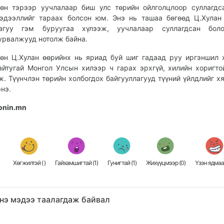
өн тэрээр уучлалаар биш улс төрийн ойлголцлоор суллагдс
эдээллийг тараах болсон юм. Энэ нь ташаа бөгөөд Ц.Хулан
агуу гэм буруугаа хүлээж, уучлалаар суллагдсан бол
урвалжууд нотолж байна.
өн Ц.Хулан өөрийнх нь яриад буй шиг гадаад руу иргэншил 
айтугай Монгол Улсын хилээр ч гарах эрхгүй, хилийн хоригто
ж. Түүнчлэн төрийн холбогдох байгууллагууд түүний үйлдлийг х
энэ.
onin.mn
Хөгжилтэй (
)
Гайхамшигтай (
1
)
Гунигтай (
1
)
Жихүүцмээр (
0
)
Үзэн ядмаа
нэ мэдээ таалагдаж байвал