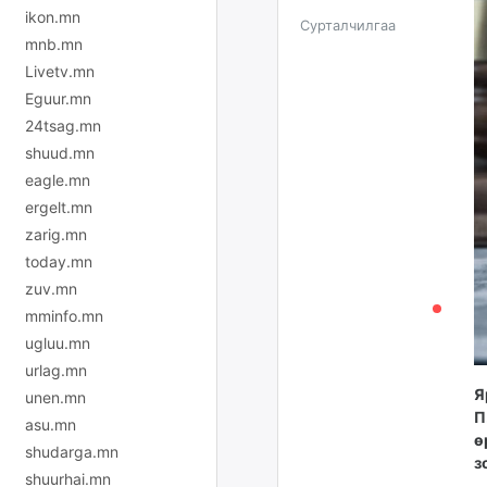
ikon.mn
Сурталчилгаа
mnb.mn
Livetv.mn
Eguur.mn
24tsag.mn
shuud.mn
eagle.mn
ergelt.mn
zarig.mn
today.mn
zuv.mn
mminfo.mn
ugluu.mn
urlag.mn
Я
unen.mn
П
asu.mn
ө
shudarga.mn
з
shuurhai.mn