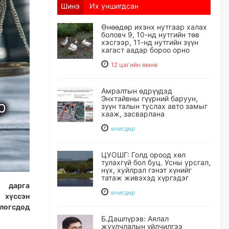
Шинэ
Их уншигдсан
Өнөөдөр ихэнх нутгаар халах
боловч 9, 10-нд нутгийн төв
хэсгээр, 11-нд нутгийн зүүн
хагаст аадар бороо орно
12 цагийн өмнө
Амралтын өдрүүдэд
Энхтайвны гүүрний баруун,
зүүн талын туслах авто замыг
хааж, засварлана
өчигдѳр
ЦУОШГ: Голд ороод хөл
тулахгүй бол буц. Усны урсгал,
нүх, хуйлрал гэнэт хүнийг
татаж живэхэд хүргэдэг
н дарга
өчигдѳр
 хүссэн
логсдод
Б.Дашпүрэв: Аялал
жуулчлалын үйлчилгээ