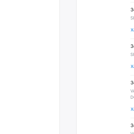
S
Х
S
Х
V
D
Х
V