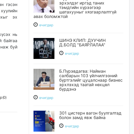
эрхэлдэг иргэд таних
ан гэсэн
тэмдгийн хүрээгээр
 хуулийн
шатахууныг хязгаарлалтгүй
авах боломжтой
охыг эх
өчигдѳр
хүсэх нь
ШИНЭ КЛИП: ДУУЧИН
й байгаа
Д.БОЛД "БАЯРЛАЛАА"
янаж буй
өчигдѳр
Б.Пүрэвдагва: Найман
салбарын 103 үйлчилгээний
бүртгэлийг цуцалснаар бизнес
эрхлэхэд таатай нөхцөл
бүрдэнэ
р (
0
)
өчигдѳр
301 цистерн вагон буулгалтад
болон замд явж байна
өчигдѳр