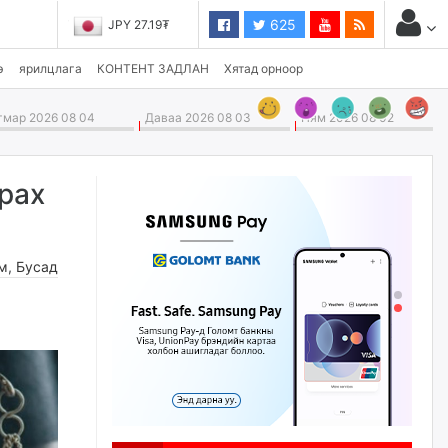
625
JPY 27.19₮
э
ярилцлага
КОНТЕНТ ЗАДЛАН
Хятад орноор
мар 2026 08 04
Даваа 2026 08 03
Ням 2026 08 02
рах
м
,
Бусад