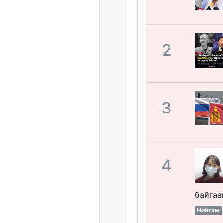
2
3
4
байгаа
Нийгэм