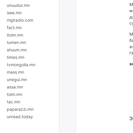
М
unuudur.mn
м
isee.mn
д
mglradio.com
с
fact.mn
М
itoim.mn
б
tumen.mn
а
shuum.mn
г
times.mn
s
tvmongolia.mn
mass.mn
unegui.mn
assa.mn
toim.mn
tac.mn
paparazzi.mn
unread.today
Э