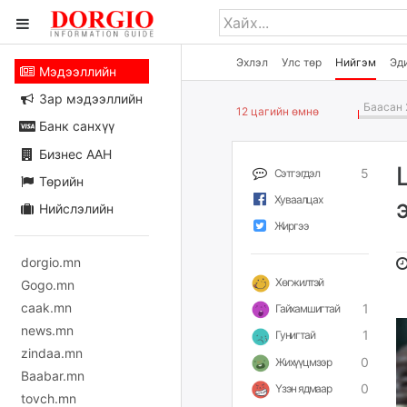
Эхлэл
Улс төр
Нийгэм
Эд
Мэдээллийн
Зар мэдээллийн
Баасан 
12 цагийн өмнө
Банк санхүү
Бизнес ААН
5
Сэтгэгдэл
Төрийн
Хуваалцах
Нийслэлийн
Жиргээ
dorgio.mn
Хөгжилтэй
Gogo.mn
caak.mn
1
Гайхамшигтай
news.mn
1
Гунигтай
zindaa.mn
0
Жихүүцмээр
Baabar.mn
0
Үзэн ядмаар
tovch.mn