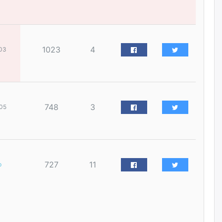
наймдугаар сарын 14-нөөс
ажиллуулж эхэлнэ
уржигдар
1023
4
03
Орон сууц, нийтийн аж ахуй,
авто зам, тохижилт
үйлчилгээний ажилтнуудын
ХАРИЛЦАА хандлагатай
холбоотой ГОМДОЛ их байгааг
дурдлаа
уржигдар
748
3
05
Бариста хийх нь залуусын
дунд яагаад трэнд болов
уржигдар
727
11
р
Өмгөөлөгч Б.Оюунбилэг:
"Урьхан" Б.Чинбат гэж хүн
бизнес хамтрагчаа гүтгэж
хууль хяналтын байгууллагаар
шалгуулж, торны цаана
суулгана гэх мэтээр дарамталдаг