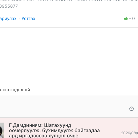
0955877
·
ариулах
Устгах
-
0
 сэтгэгдэлтэй
Г.Дамдинням: Шатахуунд
оочерлуулж, бухимдуулж байгаадаа
2026/08/
ард иргэдээсээ хүлцэл өчье