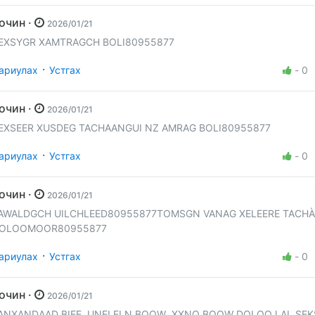
Зочин ·
2026/01/21
EXSYGR XAMTRAGCH BOLI80955877
·
ариулах
Устгах
-
0
Зочин ·
2026/01/21
EXSEER XUSDEG TACHAANGUI NZ AMRAG BOLI80955877
·
ариулах
Устгах
-
0
Зочин ·
2026/01/21
AWALDGCH UILCHLEED80955877TOMSGN VANAG XELEERE TACH
OLOOMOOR80955877
·
ариулах
Устгах
-
0
Зочин ·
2026/01/21
ANXANDAAD BIEE UNELELN BOOW XXNO BOOW DOLOOJ AL SEK