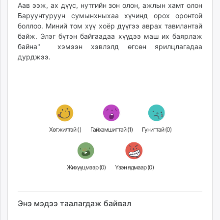
Аав ээж, ах дүүс, нутгийн зон олон, ажлын хамт олон
Баруунтуруун сумынхныхаа хүчинд орох оронтой
боллоо. Миний том хүү хоёр дүүгээ аврах тавилантай
байж. Элэг бүтэн байгаадаа хүүдээ маш их баярлаж
байна" хэмээн хэвлэлд өгсөн ярилцлагадаа
дурджээ.
Хөгжилтэй (
)
Гайхамшигтай (
1
)
Гунигтай (
0
)
Жихүүцмээр (
0
)
Үзэн ядмаар (
0
)
Энэ мэдээ таалагдаж байвал