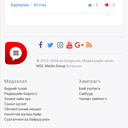
·
Хариулах
Устгах
-
0
-
0
© 2013-2026 он Dorgio.mn, Мэдээллийн хөтөч
MGL Media Group
бүтээсэн.
Мэдээлэл
Хамтрагч
Бидний тухай
Байгууллага
Редакцийн бодлого
Сайтууд
Зохиогчийн эрх
Чөлөөт нийтлэгч
Санал хүсэлт
Үйлчилгээний нөхцөл
Нээлттэй ажлын байр
Сурталчилгаа байршуулах