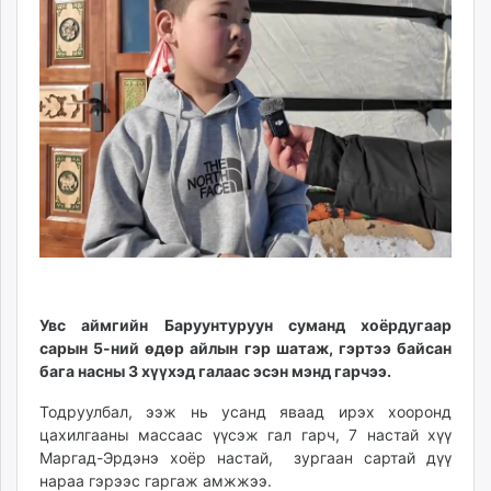
ikon.mn
mnb.mn
Livetv.mn
Eguur.mn
24tsag.mn
shuud.mn
eagle.mn
ergelt.mn
zarig.mn
today.mn
zuv.mn
mminfo.mn
Увс аймгийн Баруунтуруун суманд хоёрдугаар
ugluu.mn
сарын 5-ний өдөр айлын гэр шатаж, гэртээ байсан
бага насны 3 хүүхэд галаас эсэн мэнд гарчээ.
urlag.mn
unen.mn
Тодруулбал, ээж нь усанд яваад ирэх хооронд
asu.mn
цахилгааны массаас үүсэж гал гарч, 7 настай хүү
shudarga.mn
Маргад-Эрдэнэ хоёр настай, зургаан сартай дүү
нараа гэрээс гаргаж амжжээ.
shuurhai.mn