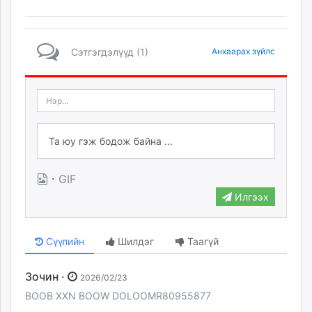
Сэтгэгдэлүүд (1)
Анхаарах зүйлс
·
GIF
Илгээх
Сүүлийн
Шилдэг
Таагүй
Зочин ·
2026/02/23
BOOB XXN BOOW DOLOOMR80955877