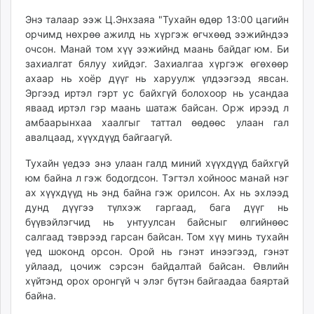
unuudur.mn
Энэ талаар ээж Ц.Энхзаяа "Тухайн өдөр 13:00 цагийн
isee.mn
орчимд нөхрөө ажилд нь хүргэж өгчхөөд ээжийндээ
mglradio.com
очсон. Манай том хүү ээжийнд маань байдаг юм. Би
захиалгат бялуу хийдэг. Захиалгаа хүргэж өгөхөөр
fact.mn
ахаар нь хоёр дүүг нь харуулж үлдээгээд явсан.
itoim.mn
Эргээд иртэл гэрт ус байхгүй болохоор нь усандаа
tumen.mn
яваад иртэл гэр маань шатаж байсан. Орж ирээд л
shuum.mn
амбаарынхаа хаалгыг таттал өөдөөс улаан гал
times.mn
авалцаад, хүүхдүүд байгаагүй.
tvmongolia.mn
Тухайн үедээ энэ улаан галд миний хүүхдүүд байхгүй
mass.mn
юм байна л гэж бодогдсон. Тэгтэл хойноос манай нэг
unegui.mn
ах хүүхдүүд нь энд байна гэж орилсон. Ах нь эхлээд
assa.mn
дунд дүүгээ түлхэж гаргаад, бага дүүг нь
бүүвэйлэгчид нь унтуулсан байсныг өлгийнөөс
toim.mn
салгаад тэврээд гарсан байсан. Том хүү минь тухайн
tac.mn
үед шоконд орсон. Орой нь гэнэт инээгээд, гэнэт
paparazzi.mn
уйлаад, цочиж сэрсэн байдалтай байсан. Өвлийн
unread.today
хүйтэнд орох оронгүй ч элэг бүтэн байгаадаа баяртай
байна.