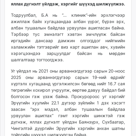
яллах дүгнэлт үйлдэж, хэргийг шүүхэд шилжүүлжээ.
unuudur.mn
isee.mn
Тодруулбал, Б.А нь “… клиник”-ийн эрхлэгчээр
mglradio.com
ажиллаж байх хугацаандаа албан үүрэг, бүрэн эрх,
албан тушаалын байдлаа урвуулан ашигласан байна.
fact.mn
Тэрбээр тус эмнэлэгт хэвтэн эмчлүүлж байсан
itoim.mn
иргэдийн дансаар дамжин олгогддог нийгмийн
tumen.mn
халамжийн тэтгэврийг виз карт ашиглан авч, хувийн
shuum.mn
хэрэгцээндээ зарцуулдаг байсан нь мөрдөн
times.mn
шалгалтаар тогтоогджээ.
tvmongolia.mn
Уг үйлдэл нь 2021 оны арваннэгдүгээр сарын 20-ноос
mass.mn
2025 оны арваннэгдүгээр сарын 19-ний өдрийг
unegui.mn
хүртэлх хугацаанд үргэлжилсэн бөгөөд нийт 16.7 сая
assa.mn
төгрөгийн хохирол учруулж, өөртөө давуу байдал бий
болгосон гэж үзэж байна. Прокуророос уг хэргийг
toim.mn
Эрүүгийн хуулийн 22.1 дүгээр зүйлийн 1 дэх хэсэгт
tac.mn
заасан “эрх мэдэл, албан тушаалын байдлаа
paparazzi.mn
урвуулан ашиглах” гэмт хэргийн шинжтэй гэж
unread.today
дүгнэж, яллах дүгнэлт үйлдэн Баянзүрх, Сүхбаатар,
Чингэлтэй дүүргийн Эрүүгийн хэргийн анхан шатны
тойргийн шүүхэд шилжүүлсэн байна.