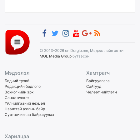
© 2013-2026 он Dorgio.mn, Мэдээллийн хөтөч
MGL Media Group
бүтээсэн.
Мэдээлэл
Хамтрагч
Бидний тухай
Байгууллага
Редакцийн бодлого
Сайтууд
Зохиогчийн эрх
Чөлөөт нийтлэгч
Санал хүсэлт
Үйлчилгээний нөхцөл
Нээлттэй ажлын байр
Сурталчилгаа байршуулах
Харилцаа