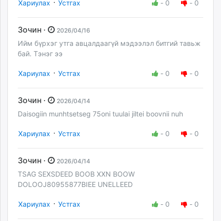
·
Хариулах
Устгах
-
0
-
0
Зочин ·
2026/04/16
Ийм бүрхэг утга авцалдаагүй мэдээлэл битгий тавьж
бай. Тэнэг ээ
·
Хариулах
Устгах
-
0
-
0
Зочин ·
2026/04/14
Daisogiin munhtsetseg 75oni tuulai jiltei boovnii nuh
·
Хариулах
Устгах
-
0
-
0
Зочин ·
2026/04/14
TSAG SEXSDEED BOOB XXN BOOW
DOLOOJ80955877BIEE UNELLEED
·
Хариулах
Устгах
-
0
-
0