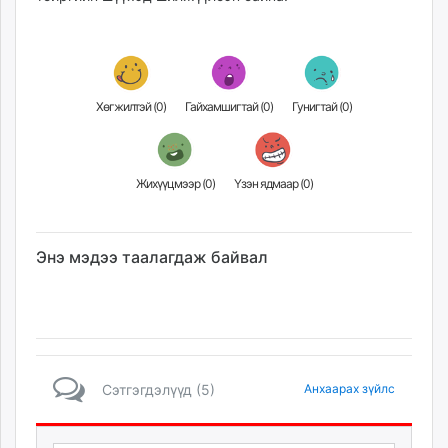
Хөгжилтэй (
0
)
Гайхамшигтай (
0
)
Гунигтай (
0
)
Жихүүцмээр (
0
)
Үзэн ядмаар (
0
)
Энэ мэдээ таалагдаж байвал
Сэтгэгдэлүүд (5)
Анхаарах зүйлс