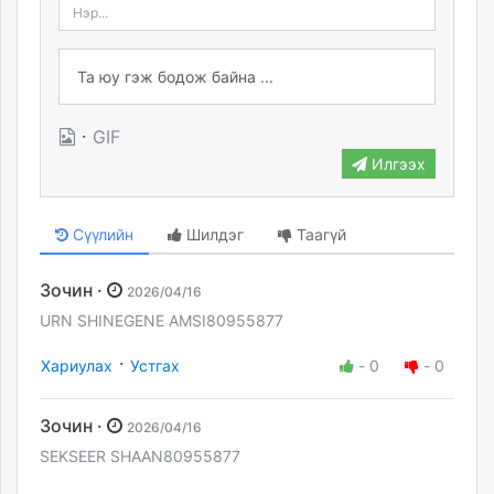
·
GIF
Илгээх
Сүүлийн
Шилдэг
Таагүй
Зочин ·
2026/04/16
URN SHINEGENE AMSI80955877
·
Хариулах
Устгах
-
0
-
0
Зочин ·
2026/04/16
SEKSEER SHAAN80955877