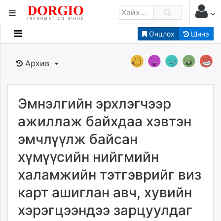
Онцлох
Шинэ
Мэдээллийн
Зар мэдээллийн
Архив
Банк санхүү
Бизнес ААН
Төрийн
Эмнэлгийн эрхлэгчээр
Нийслэлийн
ажиллаж байхдаа хэвтэн
эмчлүүлж байсан
dorgio.mn
хүмүүсийн нийгмийн
Gogo.mn
caak.mn
халамжийн тэтгэврийг виз
news.mn
карт ашиглан авч, хувийн
zindaa.mn
Baabar.mn
хэрэгцээндээ зарцуулдаг
tovch.mn