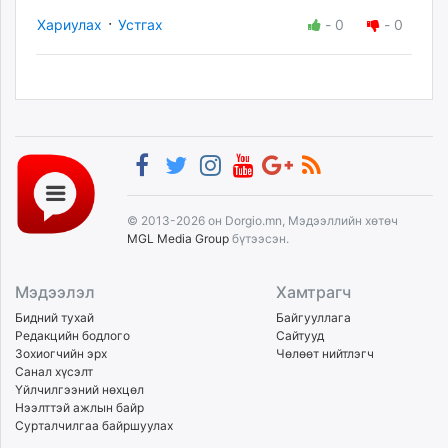
·
Хариулах
Устгах
-
0
-
0
© 2013-2026 он Dorgio.mn, Мэдээллийн хөтөч
MGL Media Group
бүтээсэн.
Мэдээлэл
Хамтрагч
Бидний тухай
Байгууллага
Редакцийн бодлого
Сайтууд
Зохиогчийн эрх
Чөлөөт нийтлэгч
Санал хүсэлт
Үйлчилгээний нөхцөл
Нээлттэй ажлын байр
Сурталчилгаа байршуулах