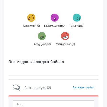
Хөгжилтэй (
0
)
Гайхамшигтай (
0
)
Гунигтай (
0
)
Жихүүцмээр (
0
)
Үзэн ядмаар (
0
)
Энэ мэдээ таалагдаж байвал
Сэтгэгдэлүүд (2)
Анхаарах зүйлс