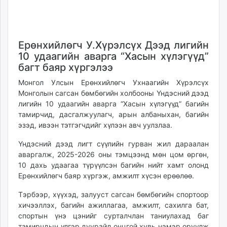
14
08
ikon.mn
09:26:38
10:36:23
mnb.mn
Livetv.mn
Ерөнхийлөгч У.Хүрэлсүх Дээд лигийн
Eguur.mn
10 удаагийн аварга “Хасын хүлэгүүд”
24tsag.mn
багт баяр хүргэлээ
shuud.mn
Монгол Улсын Ерөнхийлөгч Ухнаагийн Хүрэлсүх
eagle.mn
Монголын сагсан бөмбөгийн холбооны Үндэсний дээд
ergelt.mn
лигийн 10 удаагийн аварга “Хасын хүлэгүүд” багийн
zarig.mn
тамирчид, дасгалжуулагч, арын албаныхан, багийн
today.mn
эзэд, ивээн тэтгэгчдийг хүлээн авч уулзлаа.
zuv.mn
Үндэсний дээд лигт сүүлийн гурван жил дараалан
mminfo.mn
аваргалж, 2025-2026 оны тэмцээнд мөн цом өргөн,
ugluu.mn
10 дахь удаагаа түрүүлсэн багийн нийт хамт олонд
urlag.mn
Ерөнхийлөгч баяр хүргэж, амжилт хүсэн ерөөлөө.
unen.mn
Тэрбээр, хүүхэд, залууст сагсан бөмбөгийн спортоор
asu.mn
хичээллэх, багийн ажиллагаа, амжилт, сахилга бат,
shudarga.mn
спортын үнэ цэнийг сурталчлан таниулахад баг
shuurhai.mn
тамирчдын үлгэр дуурайл онцгой хувь нэмэр оруулж