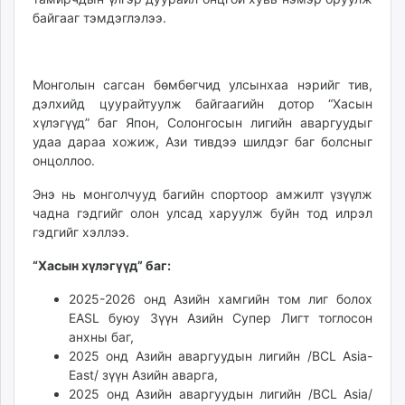
unuudur.mn
байгааг тэмдэглэлээ.
isee.mn
mglradio.com
fact.mn
Монголын сагсан бөмбөгчид улсынхаа нэрийг тив,
дэлхийд цуурайтуулж байгаагийн дотор “Хасын
itoim.mn
хүлэгүүд” баг Япон, Солонгосын лигийн аваргуудыг
tumen.mn
удаа дараа хожиж, Ази тивдээ шилдэг баг болсныг
shuum.mn
онцоллоо.
times.mn
Энэ нь монголчууд багийн спортоор амжилт үзүүлж
tvmongolia.mn
чадна гэдгийг олон улсад харуулж буйн тод илрэл
mass.mn
гэдгийг хэллээ.
unegui.mn
assa.mn
“Хасын хүлэгүүд” баг:
toim.mn
2025-2026 онд Азийн хамгийн том лиг болох
tac.mn
EASL буюу Зүүн Азийн Супер Лигт тоглосон
paparazzi.mn
анхны баг,
unread.today
2025 онд Азийн аваргуудын лигийн /BCL Asia-
East/ зүүн Азийн аварга,
2025 онд Азийн аваргуудын лигийн /BCL Asia/