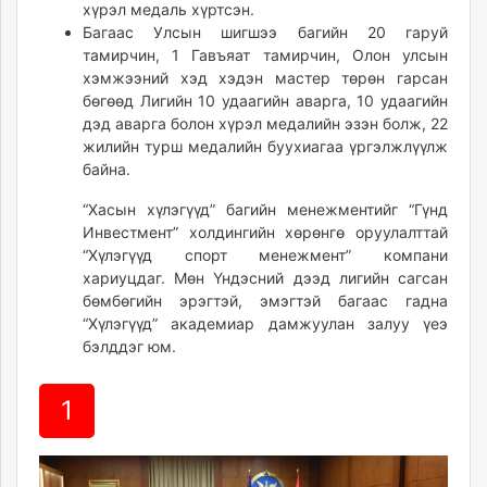
хүрэл медаль хүртсэн.
Багаас Улсын шигшээ багийн 20 гаруй
тамирчин, 1 Гавъяат тамирчин, Олон улсын
хэмжээний хэд хэдэн мастер төрөн гарсан
бөгөөд Лигийн 10 удаагийн аварга, 10 удаагийн
дэд аварга болон хүрэл медалийн эзэн болж, 22
жилийн турш медалийн буухиагаа үргэлжлүүлж
байна.
“Хасын хүлэгүүд” багийн менежментийг “Гүнд
Инвестмент” холдингийн хөрөнгө оруулалттай
“Хүлэгүүд спорт менежмент” компани
хариуцдаг. Мөн Үндэсний дээд лигийн сагсан
бөмбөгийн эрэгтэй, эмэгтэй багаас гадна
“Хүлэгүүд” академиар дамжуулан залуу үеэ
бэлддэг юм.
1