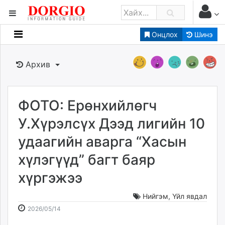
Онцлох
Шинэ
Мэдээллийн
Зар мэдээллийн
Архив
Банк санхүү
Бизнес ААН
Төрийн
ФОТО: Ерөнхийлөгч
Нийслэлийн
У.Хүрэлсүх Дээд лигийн 10
удаагийн аварга “Хасын
dorgio.mn
хүлэгүүд” багт баяр
Gogo.mn
caak.mn
хүргэжээ
news.mn
zindaa.mn
Нийгэм
,
Үйл явдал
2026-
2026-
Baabar.mn
2026/05/14
05-
08-
tovch.mn