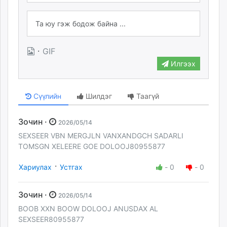
·
GIF
Илгээх
Сүүлийн
Шилдэг
Таагүй
Зочин ·
2026/05/14
SEXSEER VBN MERGJLN VANXANDGCH SADARLI
TOMSGN XELEERE GOE DOLOOJ80955877
·
Хариулах
Устгах
-
0
-
0
Зочин ·
2026/05/14
BOOB XXN BOOW DOLOOJ ANUSDAX AL
SEXSEER80955877