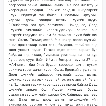
боорлосон байна. Жилийн өмнө: Энэ бол институци
хоорондын асуудал, Ерөнхий сайдын шийдвэрийг
шүүх шийдэхгүй гэж байсан Нийслэлийн Эрүүгийн
хэргийн давж заалдах шатны шүүхийн шүүгч
Г.Ганбаатар гол дүр болчихсон: Нөхөд өө, Дээд
шүүхийн чиглэлийг хэрэгжүүлэхгүй байгаа энэ
нөхрийг хэдүүлээ яах юм бэ гэчихсэн сууж байх юм
гэнэ. Сэлэм Тогмид аятай. Энэ нөхөр өөрөө шүүхийн
онол практикаар олон лекц бэлдсэн, тэрийгээ энд
тэнд уншиж явдаг. Тэгсэн одоо өөрөө хараат бус
байдлаа алдчихаад, бусдыгаа уриалаад киноны дүр
бүтээгээд сууж байх. Ийм л: Өнгөрөгч зууны 37 онд
МАН-ынхан бие биеэ буудан хороодог шиг л нухаж
орхичих гэсэн хачин хурал болж. Ерөнхий агуулга нь:
Дээд шүүхийн шийдвэр, чиглэлийг доод шатны
шүүхүүд хэрэгжүүлэх хэрэгтэй гэх өнгө аястай. Гэтэл
нь: Эд нарын тэрхүү хурал дээрээ яриад байгаа Дээд
шүүхийн хяналт бол Үндсэн хуульдаа, бусад
судалгаагаар шүүгчийн хараат бус байдлаас шал өөр
юм. Дээд шүүх доод шатны шүүхүүдийн үйл
ажиллагаа, сургалт ч юм уу, шүүх ажиллагаанд