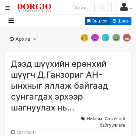
Онцлох
Шинэ
Мэдээллийн
Зар мэдээллийн
Архив
Банк санхүү
Бизнес ААН
Төрийн
Дээд шүүхийн ерөнхий
Нийслэлийн
шүүгч Д.Ганзориг АН-
ынхныг яллаж байгаад
dorgio.mn
сунгагдах эрхээр
Gogo.mn
caak.mn
шагнуулах нь...
news.mn
zindaa.mn
Нийгэм
,
Сэжигтэй
байгууллага
Baabar.mn
2026-
2026-
2026/05/14
tovch.mn