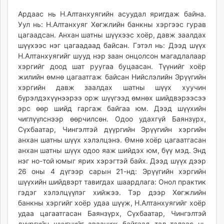
Ардаас нь Н.Алтанхуягийн асуудал яригдаж байна.
Уул нь: Н.Алтанхуяг Хөгжлийн банкны хэргээс гурав
цагаадсан. Анхан шатны шүүхээс хоёр, давж заалдах
шүүхээс нэг цагаадаад байсан. Гэтэл нь: Дээд шүүх
Н.Алтанхуягийг шууд нэр заан онцолсон магадлалаар
хэргийг доод шат руугаа буцаасан. Түүнийг хоёр
жилийн өмнө цагаатгаж байсан Нийслэлийн Эрүүгийн
хэргийн давж заалдах шатны шүүх хуучин
бүрэлдэхүүнээрээ орж шүүгээд өмнөх шийдвэрээсээ
эрс өөр шийд гаргаж байгаа юм. Дээд шүүхийн
чиглүүлснээр өөрчилсөн. Одоо удахгүй Баянзүрх,
Сүхбаатар, Чингэлтэй дүүргийн Эрүүгийн хэргийн
анхан шатны шүүх хэлэлцэнэ. Өмнө хоёр цагаатгасан
анхан шатны шүүх одоо яаж шийдэх юм, бүү мэд. Энд
нэг но-той юмыг ярих хэрэгтэй байх. Дээд шүүх дээр
26 оны 4 дүгээр сарын 21-нд: Эрүүгийн хэргийн
шүүхийн шийдвэрт тавигдах шаардлага: Онол практик
гэдэг хэлэлцүүлэг хийжээ. Тэр дээр Хөгжлийн
банкны хэргийг хоёр удаа шүүж, Н.Алтанхуягийг хоёр
удаа цагаатгасан Баянзүрх, Сүхбаатар, Чингэлтэй
дүүргийн шүүгчийг аваачиж байгаад тал талаас нь