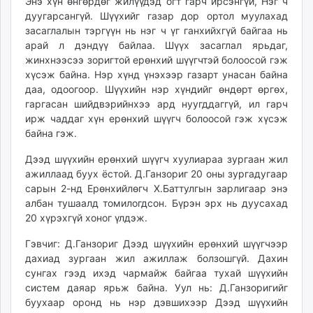
Энэ хүн өнгөрдөг жилүүдэд огт гарч ирсэнгүй, Нэг ч
unuudur.mn
дуугарсангүй. Шүүхийг газар дор ортол муулахад
isee.mn
засаглалын тэргүүн нь нэг ч үг ганхийхгүй байгаа нь
арай л дэндүү байлаа. Шүүх засаглал ярьдаг,
mglradio.com
жинхнээсээ зоригтой ерөнхий шүүгчтэй болоосой гэж
fact.mn
хүсэж байна. Нэр хүнд үнэхээр газарт унасан байна
itoim.mn
даа, одоогоор. Шүүхийн нэр хүндийг өндөрт өргөх,
tumen.mn
гаргасан шийдвэрийнхээ ард нуугддаггүй, ил гарч
shuum.mn
ирж чаддаг хүн ерөнхий шүүгч болоосой гэж хүсэж
байна гэж.
times.mn
tvmongolia.mn
Дээд шүүхийн ерөнхий шүүгч хуулиараа зургаан жил
mass.mn
ажиллаад буух ёстой. Д.Ганзориг 20 оны зургадугаар
unegui.mn
сарын 2-нд Ерөнхийлөгч Х.Баттулгын зарлигаар энэ
албан тушаалд томилогдсон. Бүрэн эрх нь дуусахад
assa.mn
20 хүрэхгүй хоног үлдэж.
toim.mn
tac.mn
Гэвчиг: Д.Ганзориг Дээд шүүхийн ерөнхий шүүгчээр
paparazzi.mn
дахиад зургаан жил ажиллаж болзошгүй. Дахин
сунгах гээд ихэд чармайж байгаа тухай шүүхийн
unread.today
систем даяар ярьж байна. Уул нь: Д.Ганзоригийг
буухаар оронд нь нэр дэвшихээр Дээд шүүхийн