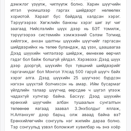
дэмжлэг үзүүлж, чиглүүлж болно. Харин шүүгчийн
итгэл үнэмшлээр гаргах шийдвэрт нөлөөлөх
хориотой. Хараат бус байдалд халдсан хэрэг.
Тэрүүгээрээ: Хөгжлийн банкны хэрэг шиг зүг чиг
заагаад Нийслэлийн шүүх дээр нь БЭТ томилж,
тэрүүгээрээ системийн хэмжээний Сэлэм Тогмид
хийлгэж, анхан шалтны шүүхийн шүүгчийг гаргасан
шийдвэрийнх нь төлөө буландаж, ад үзэх, цаашаагаа
Дээд шүүхийн чиглэлээр шийдэж, өмнөхөө өөрчил
гэдэг бол байж болшгүй үйлдэл. Хэрэвзээ: Дээд шүүх
дээр дооргүй, шүүхийн бүх түвшний шийдвэрийг
гаргачихдаг бол Монгол Улсад 500 гаруй шүүгч байх
хэрэг алга. Дээд шүүхийн 25 шүүгчээс бүрдсэн
нэгхэн шүүхтэй болчихсон нь амар. Ийм бусармаг
үйлдлийн талаар шүүгчид өөрсдөө ч шүгэл үлээж
чадахгүй хулчгар байна. Басхүү: Дээд шүүхийн
ерөнхий шүүгчийн албан тушаалын сунгалтын
төлөөнөө яагаад заавал З.Энхболдыг яллаж,
Н.Алтанхуяг дээр барьц олж аваад байна вэ?
Ерөнхийлөгчийн сонгууль нэг жилийн дараа болно.
Тэр сонгуульд үзвэл боломжит хувилбар нь энэ хоёр