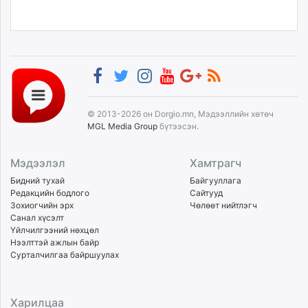
© 2013-2026 он Dorgio.mn, Мэдээллийн хөтөч
MGL Media Group
бүтээсэн.
Мэдээлэл
Хамтрагч
Бидний тухай
Байгууллага
Редакцийн бодлого
Сайтууд
Зохиогчийн эрх
Чөлөөт нийтлэгч
Санал хүсэлт
Үйлчилгээний нөхцөл
Нээлттэй ажлын байр
Сурталчилгаа байршуулах
Харилцаа