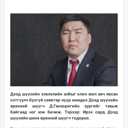
05-
08-
ikon.mn
14
08
mnb.mn
10:11:20
11:36:30
Livetv.mn
Eguur.mn
24tsag.mn
shuud.mn
eagle.mn
ergelt.mn
zarig.mn
today.mn
zuv.mn
mminfo.mn
ugluu.mn
Дээд шүүхийн хэвлэлийн албыг олон жил авч явсан
urlag.mn
сэтгүүлч бүсгүй саявтар нүүр номдоо Дээд шүүхийн
unen.mn
ерөнхий шүүгч Д.Ганзоригийн зургийг тавьж
asu.mn
байгаад нэг юм бичиж. Тэрээр: Ирэх сард Дээд
шүүхийн шинэ ерөнхий шүүгч тодорно.
shudarga.mn
shuurhai.mn