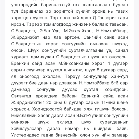
улстөрчдийг баривчлахгүй гэх шалтгаанаар буусан
тул баривчлах эр зоригтой хүнийг оронд нь тавих
хэрэгцээ үүссэн. Тэр орон зай дээр Д.Ганзориг гарч
ирсэн. Тэрээр томилогдоод жинхэнэ баллаж тавьсан.
С.Баярцогт, Э.Бат-Үүл, М.Энхсайхан, Н.Номтойбаяр,
Ж.Эрдэнэбат нар лав өртсөн. Сангийн сайд асан
С.Баярцогтын хэрэг сонгуулийн өмнөхөн шүүхэд
очсон. Шүүх сонгуулийн сурталчилгааны үе, санал
хураалт дамнуулан С.Баярцогтыг шүүж ял оноосон.
Ерөнхий сайд асан М.Энхсайханы хэрэг 4 дүгээр
сарын сүүлчээр шүүхэд шилжиж, шүүх 5 дугаар сард
ял оноогоод эхэлсэн. Тэрхүү сонгуулиар Хан-Уул
дүүрэгт бие даан нэр дэвшсэн Н.Номтойбаяр 5-6 сар
дамнаад сонгууль дуусах хүртэл хоригдсон.
Сэлэнгэд өрсөлдөж байсан Ерөнхий сайд асан
Ж.Эрдэнэбатыг 20 оны 6 дугаар сарын 11-ний шөнө
хорьсон. Хоригдоостой байхдаа ялж гишүүн болсон.
Нийслэлийн Засаг дарга асан Э.Бат-Үүлийг сонгуулийн
өмнөхөн шүүж эхлээд, шүүх хуралдааныг
хойшлуулсаар дараа намар нь шийдэж байв.
Улстөрчдөөс гадна бизнесийн олон хүн ийм замаар