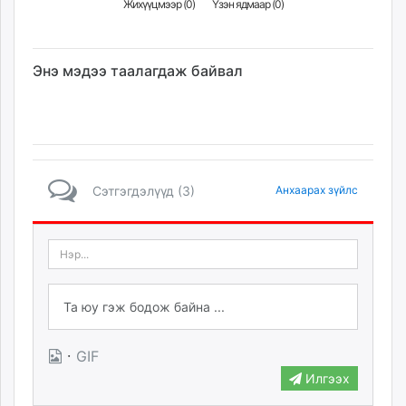
Жихүүцмээр (
0
)
Үзэн ядмаар (
0
)
Энэ мэдээ таалагдаж байвал
Сэтгэгдэлүүд (3)
Анхаарах зүйлс
·
GIF
Илгээх