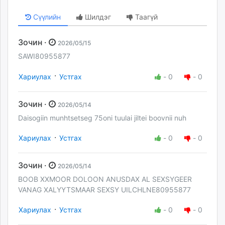
Сүүлийн
Шилдэг
Таагүй
Зочин ·
2026/05/15
SAWI80955877
·
Хариулах
Устгах
-
0
-
0
Зочин ·
2026/05/14
Daisogiin munhtsetseg 75oni tuulai jiltei boovnii nuh
·
Хариулах
Устгах
-
0
-
0
Зочин ·
2026/05/14
BOOB XXMOOR DOLOON ANUSDAX AL SEXSYGEER
VANAG XALYYTSMAAR SEXSY UILCHLNE80955877
·
Хариулах
Устгах
-
0
-
0