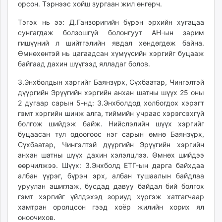
орсон. Тэрнээс хойш зургаан жил өнгөрч.
Тэгэх нь ээ: Д.Ганзоригийн бүрэн эрхийн хугацаа
сунгагдаж болзошгүй болонгуут АН-ын зарим
гишүүний л шийтгэлийн явдал хөндөгдөж байна.
Өмнөхөнтэй нь цагаадсан хүмүүсийн хэргийг буцааж
байгаад дахин шүүгээд ялладаг болов.
З.Энхболдын хэргийг Баянзүрх, Сүхбаатар, Чингэлтэй
дүүргийн Эрүүгийн хэргийн анхан шатны шүүх 25 оны
2 дугаар сарын 5-нд: З.Энхболдод холбогдох хэрэгт
гэмт хэргийн шинж алга, тиймийн учраас хэрэгсэхгүй
болгож шийдэж байж. Нийслэлийн шүүх хэргийг
буцаасан тул одоогоос нэг сарын өмнө Баянзүрх,
Сүхбаатар, Чингэлтэй дүүргийн Эрүүгийн хэргийн
анхан шатны шүүх дахин хэлэлцлээ. Өмнөх шийдээ
өөрчилжээ. Шүүх: З.Энхболд ЕТГ-ын дарга байхдаа
албан үүрэг, бүрэн эрх, албан тушаалын байдлаа
уруулан ашиглаж, бусдад давуу байдал бий болгох
гэмт хэргийг үйлдэхэд зориуд хүргэж хатгагчаар
хамтран оролцсон гээд хоёр жилийн хорих ял
оноочихов.