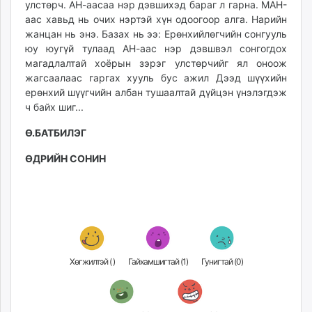
улстөрч. АН-аасаа нэр дэвшихэд бараг л гарна. МАН-
аас хавьд нь очих нэртэй хүн одоогоор алга. Нарийн
жанцан нь энэ. Базах нь ээ: Ерөнхийлөгчийн сонгууль
юу юугүй тулаад АН-аас нэр дэвшвэл сонгогдох
магадлалтай хоёрын зэрэг улстөрчийг ял оноож
жагсаалаас гаргах хууль бус ажил Дээд шүүхийн
ерөнхий шүүгчийн албан тушаалтай дүйцэн үнэлэгдэж
ч байх шиг...
Ө.БАТБИЛЭГ
ӨДРИЙН СОНИН
Хөгжилтэй (
)
Гайхамшигтай (
1
)
Гунигтай (
0
)