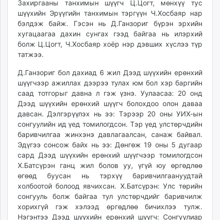
Захиргааны танхимын шүүгч Ц.Цогт, мөнхүү тус
шүүхийн Эрүүгийн танхимын тэргүүн Ч.Хосбаяр нар
бэлдэж байж. Гэсэн нь Д.Ганзориг бүрэн эрхийн
хугацаагаа дахин сунгах гээд байгаа нь илэрхий
болж Ц.Цогт, Ч.Хосбаяр хоёр нэр дэвших хүслээ түр
татжээ.
Д.Ганзориг бол дахиад 6 жил Дээд шүүхийн ерөнхий
шүүгчээр ажиллах дээрээ тулах юм бол хэр баргийн
саад тотгорыг давна л гэж үзнэ. Уулаасаа: 20 онд
Дээд шүүхийн ерөнхий шүүгч болохдоо олон даваа
давсан. Дэлгэрүүлэх нь ээ: Тэрээр 20 оны УИХ-ын
сонгуулийн ид үед томилогдсон. Тэр үед улстөрчдийн
баривчилгаа жинхэнэ давлагаалсан, санаж байвал.
Эдүгээ сонсож байх нь ээ: Дөнгөж 19 оны 5 дугаар
сард Дээд шүүхийн ерөнхий шүүгчээр томилогдсон
Х.Батсүрэн ганц жил болов уу, үгүй юу өргөдлөө
өгөөд буусан нь тэрхүү баривчилгаануудтай
холбоотой болоод явчихсан. Х.Батсүрэн: Улс төрийн
сонгууль болж байгаа тул улстөрчдийг баривчилж
хорихгүй гэж хэлээд өргөдлөө бичихлээ тулж.
Нэгэнтээ Дээд шүүхийн ерөнхий шүүгч: Сонгуулиар