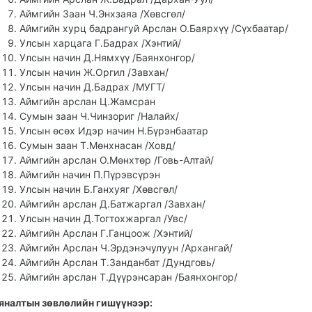
Аймгийн Заан Ч.Энхзаяа /Хөвсгөл/
Аймгийн хурц бадрангуй Арслан О.Баярхүү /Сүхбаатар/
Улсын харцага Г.Бадрах /Хэнтий/
Улсын начин Д.Нямхүү /Баянхонгор/
Улсын начин Ж.Оргил /Завхан/
Улсын начин Д.Бадрах /МУГТ/
Аймгийн арслан Ц.Жамсран
Сумын заан Ч.Чинзориг /Налайх/
Улсын өсөх Идэр начин Н.Бүрэнбаатар
Сумын заан Т.Мөнхнасан /Ховд/
Аймгийн арслан О.Мөнхтөр /Говь-Алтай/
Аймгийн начин П.Пүрэвсүрэн
Улсын начин Б.Ганхуяг /Хөвсгөл/
Аймгийн арслан Д.Батжаргал /Завхан/
Улсын начин Д.Тогтохжаргал /Увс/
Аймгийн Арслан Г.Ганцоож /Хэнтий/
Аймгийн Арслан Ч.Эрдэнэчулуун /Архангай/
Аймгийн Арслан Т.Занданбат /Дундговь/
Аймгийн арслан Т.Дүүрэнсаран /Баянхонгор/
яналтын зөвлөлийн гишүүнээр: