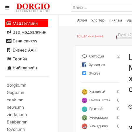
Эхлэл
Улс төр
Нийгэм
Эд
Мэдээллийн
Зар мэдээллийн
Пүрэв 2
16 цагийн өмнө
Банк санхүү
Бизнес ААН
2
Сэтгэгдэл
Төрийн
Хуваалцах
Нийслэлийн
Жиргээ
dorgio.mn
0
Хөгжилтэй
Gogo.mn
caak.mn
0
Гайхамшигтай
news.mn
0
Гунигтай
zindaa.mn
0
Жихүүцмээр
Baabar.mn
0
Үзэн ядмаар
М
tovch.mn