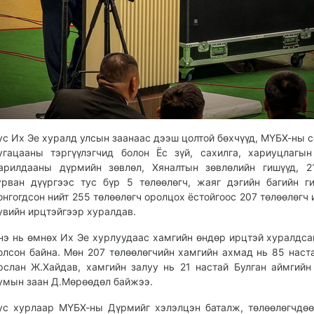
ус Их Эе хуралд улсын заанаас дээш цолтой бөхчүүд, МҮБХ-ны с
угацааны тэргүүлэгчид болон Ёс зүй, сахилга, хариуцлагын
арилдааны дүрмийн зөвлөл, Хяналтын зөвлөлийн гишүүд, 2
урван дүүргээс тус бүр 5 төлөөлөгч, жаяг дэгийн багийн г
онгогдсон нийт 255 төлөөлөгч оролцох ёстойгоос 207 төлөөлөгч и
увийн ирцтэйгээр хуралдав.
нэ нь өмнөх Их Эе хурлуудаас хамгийн өндөр ирцтэй хуралдса
олсон байна. Мөн 207 төлөөлөгчийн хамгийн ахмад нь 85 наст
рслан Ж.Хайдав, хамгийн залуу нь 21 настай Булган аймгийн
умын заан Д.Мөрөөдөл байжээ.
ус хурлаар МҮБХ-ны Дүрмийг хэлэлцэн баталж, төлөөлөгчдө