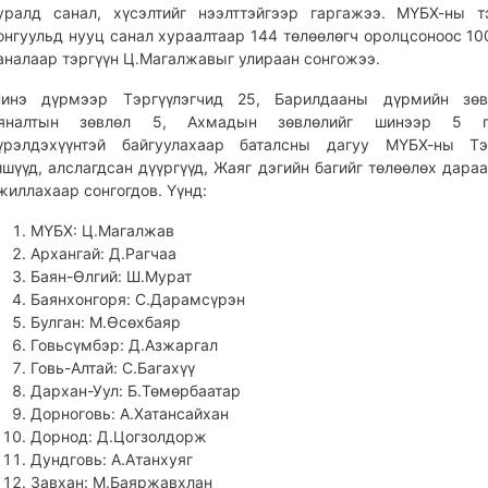
уралд санал, хүсэлтийг нээлттэйгээр гаргажээ. МҮБХ-ны т
онгуульд нууц санал хураалтаар 144 төлөөлөгч оролцсоноос 10
аналаар тэргүүн Ц.Магалжавыг улираан сонгожээ.
инэ дүрмээр Тэргүүлэгчид 25, Барилдааны дүрмийн зөв
яналтын зөвлөл 5, Ахмадын зөвлөлийг шинээр 5 г
үрэлдэхүүнтэй байгуулахаар баталсны дагуу МҮБХ-ны Тэр
ишүүд, алслагдсан дүүргүүд, Жаяг дэгийн багийг төлөөлөх дараа
жиллахаар сонгогдов. Үүнд:
МҮБХ: Ц.Магалжав
Архангай: Д.Рагчаа
Баян-Өлгий: Ш.Мурат
Баянхонгоря: С.Дарамсүрэн
Булган: М.Өсөхбаяр
Говьсүмбэр: Д.Азжаргал
Говь-Алтай: С.Багахүү
Дархан-Уул: Б.Төмөрбаатар
Дорноговь: А.Хатансайхан
Дорнод: Д.Цогзолдорж
Дундговь: А.Атанхуяг
Завхан: М.Баяржавхлан