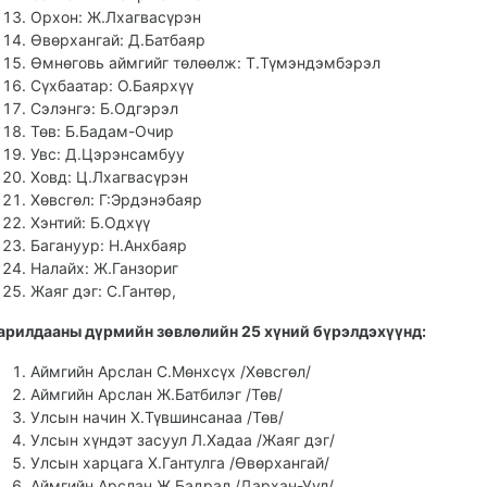
Орхон: Ж.Лхагвасүрэн
Өвөрхангай: Д.Батбаяр
Өмнөговь аймгийг төлөөлж: Т.Түмэндэмбэрэл
Сүхбаатар: О.Баярхүү
Сэлэнгэ: Б.Одгэрэл
Төв: Б.Бадам-Очир
Увс: Д.Цэрэнсамбуу
Ховд: Ц.Лхагвасүрэн
Хөвсгөл: Г:Эрдэнэбаяр
Хэнтий: Б.Одхүү
Багануур: Н.Анхбаяр
Налайх: Ж.Ганзориг
Жаяг дэг: С.Гантөр,
арилдааны дүрмийн зөвлөлийн 25 хүний бүрэлдэхүүнд:
Аймгийн Арслан С.Мөнхсүх /Хөвсгөл/
Аймгийн Арслан Ж.Батбилэг /Төв/
Улсын начин Х.Түвшинсанаа /Төв/
Улсын хүндэт засуул Л.Хадаа /Жаяг дэг/
Улсын харцага Х.Гантулга /Өвөрхангай/
Аймгийн Арслан Ж.Бадрал /Дархан-Уул/