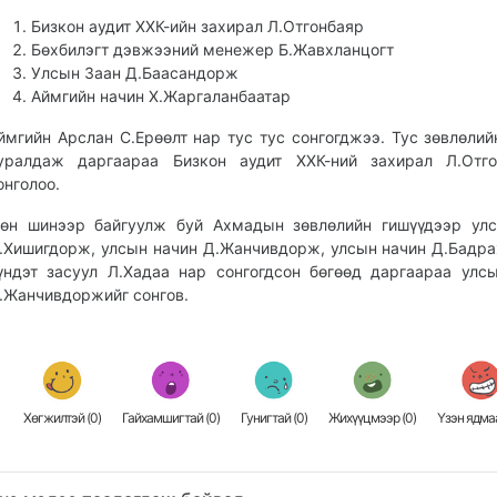
Бизкон аудит ХХК-ийн захирал Л.Отгонбаяр
Бөхбилэгт дэвжээний менежер Б.Жавхланцогт
Улсын Заан Д.Баасандорж
Аймгийн начин Х.Жаргаланбаатар
ймгийн Арслан С.Ерөөлт нар тус тус сонгогджээ. Тус зөвлөлий
уралдаж даргаараа Бизкон аудит ХХК-ний захирал Л.Отго
онголоо.
өн шинээр байгуулж буй Ахмадын зөвлөлийн гишүүдээр улс
.Хишигдорж, улсын начин Д.Жанчивдорж, улсын начин Д.Бадра
үндэт засуул Л.Хадаа нар сонгогдсон бөгөөд даргаараа улс
.Жанчивдоржийг сонгов.
Хөгжилтэй (
0
)
Гайхамшигтай (
0
)
Гунигтай (
0
)
Жихүүцмээр (
0
)
Үзэн ядмаа