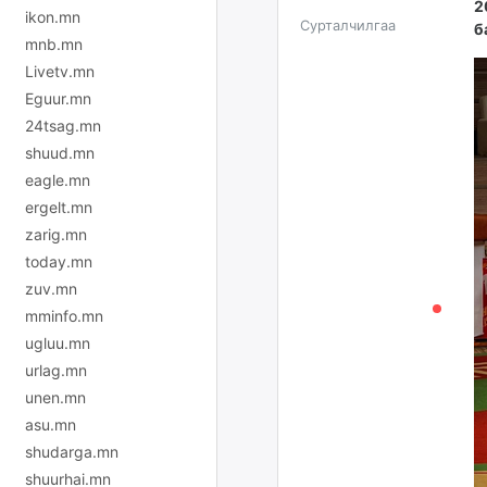
2
ikon.mn
Сурталчилгаа
б
mnb.mn
Livetv.mn
Eguur.mn
24tsag.mn
shuud.mn
eagle.mn
ergelt.mn
zarig.mn
today.mn
zuv.mn
mminfo.mn
ugluu.mn
urlag.mn
unen.mn
asu.mn
shudarga.mn
shuurhai.mn