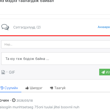
нэ мэдээ таалагдаж байвал
Сэтгэгдэлүүд (2)
Анхаара
·
GIF
Ил
Сүүлийн
Шилдэг
Таагүй
Зочин ·
2026/05/18
aisogiin munhtsetseg 75oni tuulai jiltei boovnii nuh