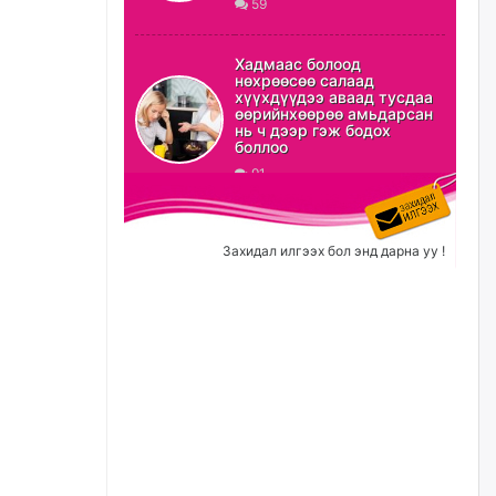
59
ХЗДХ-ын сайд С.Амарсайхан:
Авлигаар авсан хөрөнгийг
Хадмаас болоод
хурааж, нийгмийн сайн
нөхрөөсөө салаад
сайхны хөгжилд зориулах
хүүхдүүдээ аваад тусдаа
бөгөөд үүнийг хэд хэдэн эрх
өөрийнхөөрөө амьдарсан
бүхий байгууллагаас санал авна
нь ч дээр гэж бодох
боллоо
өчигдѳр
91
Шатахууныг олдож байгаа
газраас нь л авч байна. Үнэ
тарифаас илүү хангамж дээр
Захидал илгээх бол энд дарна уу !
анхаарч байна
өчигдѳр
Ц.Будханд: Дүүгээ гараад
ирнэ гэж итгэж хүлээсээр
долоон сарын хугацаа
өнгөрлөө
өчигдѳр
Барилгын салбарын 100