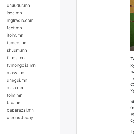
unuudur.mn
isee.mn
mglradio.com
fact.mn
itoim.mn
tumen.mn
shuum.mn
times.mn
Т
tvmongolia.mn
х
Б
mass.mn
г
unegui.mn
с
assa.mn
х
toim.mn
Э
tac.mn
б
paparazzi.mn
а
unread.today
с
Т