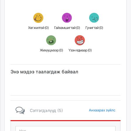
Хөгжилтэй (
0
)
Гайхамшигтай (
0
)
Гунигтай (
0
)
Жихүүцмээр (
0
)
Үзэн ядмаар (
0
)
Энэ мэдээ таалагдаж байвал
Сэтгэгдэлүүд (5)
Анхаарах зүйлс