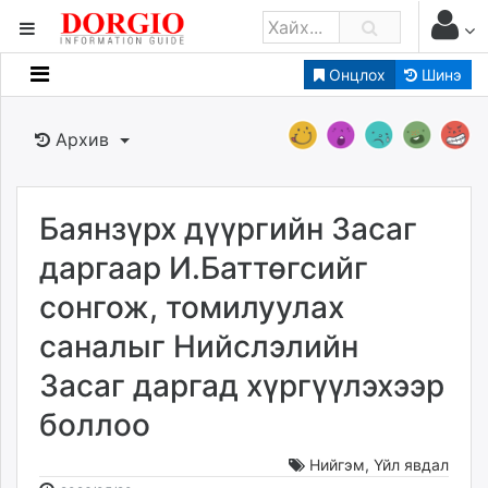
Онцлох
Шинэ
Мэдээллийн
Зар мэдээллийн
Архив
Банк санхүү
Бизнес ААН
Төрийн
Баянзүрх дүүргийн Засаг
Нийслэлийн
даргаар И.Баттөгсийг
сонгож, томилуулах
dorgio.mn
саналыг Нийслэлийн
Gogo.mn
caak.mn
Засаг даргад хүргүүлэхээр
news.mn
боллоо
zindaa.mn
Baabar.mn
Нийгэм
,
Үйл явдал
tovch.mn