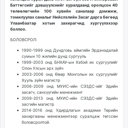
unuudur.mn
Баттөгсийг дэвшүүлснийг хуралдаанд оролцсон 40
төлөөлөгчийн 100 хувийн саналаар дэмжиж,
isee.mn
томилуулах саналыг Нийслэлийн Засаг дарга бөгөөд
mglradio.com
Улаанбаатар хотын захирагчид хүргүүлэхээр
fact.mn
боллоо.
itoim.mn
БОЛОВСРОЛ:
tumen.mn
shuum.mn
1990-1999 онд Дундговь аймгийн Эрдэнэдалай
times.mn
сумын 10 жилийн дунд сургууль
tvmongolia.mn
1999-2003 онд БНХАУ-ын Хэбэй их сургуулийг
Олон Улсын эрх зүйч
mass.mn
2003-2006 онд Өвөр Монголын их сургуулийг
unegui.mn
Хууль зүйн магистр
assa.mn
2006-2009 онд МУИС-ийн СЭЗДС-ийг Эдийн
toim.mn
засагч, санхүүгийн менежмент
tac.mn
2009-2013 онд МУИС-ийн СЭЗДС-ийг Эдийн
засгийн магистр
paparazzi.mn
2014-2016 онд Удирдлагын академи Төрийн
unread.today
захиргааны менежментээр суралцаж төгссөн
боловсролтой.