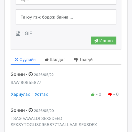
·
GIF
Илгээх
Сүүлийн
Шилдэг
Таагүй
Зочин ·
2026/05/22
SAWI80955877
·
Хариулах
Устгах
-
0
-
0
Зочин ·
2026/05/20
TSAG VAWALDI SEXSDEED
SEKSYTOGLI80955877TAALLAAR SEXSDEX