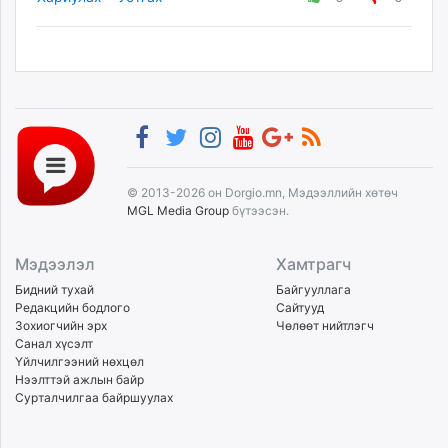
© 2013-2026 он Dorgio.mn, Мэдээллийн хөтөч
MGL Media Group
бүтээсэн.
Мэдээлэл
Хамтрагч
Бидний тухай
Байгууллага
Редакцийн бодлого
Сайтууд
Зохиогчийн эрх
Чөлөөт нийтлэгч
Санал хүсэлт
Үйлчилгээний нөхцөл
Нээлттэй ажлын байр
Сурталчилгаа байршуулах