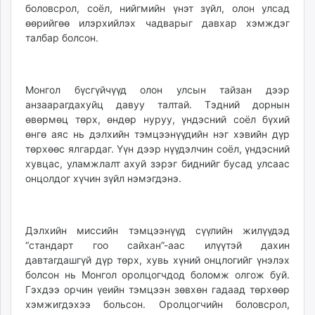
боловсрол, соёл, нийгмийн үнэт зүйл, олон улсад
unuudur.mn
өөрийгөө илэрхийлэх чадварыг давхар хэмждэг
isee.mn
талбар болсон.
mglradio.com
fact.mn
itoim.mn
Монгол бүсгүйчүүд олон улсын тайзан дээр
tumen.mn
анзаарагдахуйц давуу талтай. Тэдний дорнын
shuum.mn
өвөрмөц төрх, өндөр нуруу, үндэсний соёл бүхий
өнгө аяс нь дэлхийн тэмцээнүүдийн нэг хэвийн дүр
times.mn
төрхөөс ялгардаг. Үүн дээр нүүдэлчин соёл, үндэсний
tvmongolia.mn
хувцас, уламжлалт ахуй зэрэг биднийг бусад улсаас
mass.mn
онцолдог хүчин зүйл нэмэгдэнэ.
unegui.mn
assa.mn
toim.mn
Дэлхийн миссийн тэмцээнүүд сүүлийн жилүүдэд
tac.mn
“стандарт гоо сайхан”-аас илүүтэй дахин
paparazzi.mn
давтагдашгүй дүр төрх, хувь хүний онцлогийг үнэлэх
болсон нь Монгол оролцогчдод боломж олгож буй.
unread.today
Гэхдээ орчин үеийн тэмцээн зөвхөн гадаад төрхөөр
хэмжигдэхээ больсон. Оролцогчийн боловсрол,