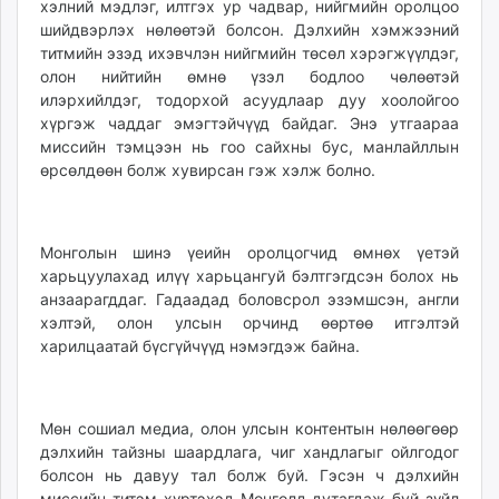
хэлний мэдлэг, илтгэх ур чадвар, нийгмийн оролцоо
шийдвэрлэх нөлөөтэй болсон. Дэлхийн хэмжээний
титмийн эзэд ихэвчлэн нийгмийн төсөл хэрэгжүүлдэг,
олон нийтийн өмнө үзэл бодлоо чөлөөтэй
илэрхийлдэг, тодорхой асуудлаар дуу хоолойгоо
хүргэж чаддаг эмэгтэйчүүд байдаг. Энэ утгаараа
миссийн тэмцээн нь гоо сайхны бус, манлайллын
өрсөлдөөн болж хувирсан гэж хэлж болно.
Монголын шинэ үеийн оролцогчид өмнөх үетэй
харьцуулахад илүү харьцангуй бэлтгэгдсэн болох нь
анзаарагддаг. Гадаадад боловсрол эзэмшсэн, англи
хэлтэй, олон улсын орчинд өөртөө итгэлтэй
харилцаатай бүсгүйчүүд нэмэгдэж байна.
Мөн сошиал медиа, олон улсын контентын нөлөөгөөр
дэлхийн тайзны шаардлага, чиг хандлагыг ойлгодог
болсон нь давуу тал болж буй. Гэсэн ч дэлхийн
миссийн титэм хүртэхэд Монголд дутагдаж буй зүйл