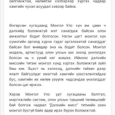
ойлгомжтой, нөлөөтэй хэлбэрээр хүргэх чадвар
хамгийн чухал асуудал хэвээр байна.
Өнгөрсөн хугацаанд Монгол Улс хүн ам цөөн ч
дэлхийд боломжгүй мэт санагдаж байсан олон
амжилтыг бодит болгосон. Нэгэн цагт монгол хүн
сумогийн оргилд хүрнэ гэдэг эргэлзээтэй санагддаг
байсан бол өнөөдөр энэ нь бодит болсон. Монгол
модель, артистууд олон улсын зах зээлд үнэлэгдэх
болсон нь ч үүний нэг жишээ. Иймээс дэлхийн
миссийн титэм монгол хүнд хүртэх боломжгүй зүйл
биш юм. Эцэст нь хэлэхэд, дэлхийн тайзан дээр
ялалт байгуулдаг эмэгтэй хамгийн үзэсгэлэнтэйдээ
бус, хамгийн их нөлөө үзүүлж чадсандаа үнэлэгддэг
болсон цаг иржээ.
Хэрэв Монгол Улс урт хугацааны бэлтгэл,
мэргэжлийн систем, олон улсын түвшний төлөвшлийг
бий болгож чадвал “Дэлхийн мисс” титмийн эзэн
монгол бүсгүй байх өдөр ирэх бүрэн боломжтой.