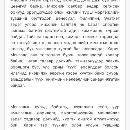
цөөнгүй байна. Миссийн салбар өндөр хөгжсөн
орнууд оролцогчдоо олон жилийн турш мэргэжлийн
түвшинд бэлтгэдэг. Венесуэл, Филиппин, Энэтхэг
зэрэг улсад миссийн бэлтгэл нь бараг спортын
шигшээ багийн системтэй адил хэмжээнд хүрсэн
байдаг. Тайзны хөдөлгөөн, камерын өмнөх харилцаа,
сэтгэлзүй, илтгэл, хэвлэл мэдээллийн менежментээс
эхлээд бүх чиглэлээр тусгай баг ажилладаг. Харин
Монголд энэ тогтолцоо бүрэн төлөвшөөгүй хэвээр
байна. Нөгөө талаар дэлхийн тэмцээнүүдэд зөвхөн
оролцогч бус, улс орны “түүх” өрсөлддөг болсон.
Ялагчид ихэвчлэн өөрийн гэсэн хүчтэй байр суурь,
амьдралын түүх, нийгмийн нөлөөллийн санаачилгатай
байдаг.
Монголын хувьд байгаль, нүүдэлчин соёл, уур
амьсгалын өөрчлөлт, эмэгтэйчүүдийн манлайлал
зэрэг сэдвээр дэлхийд хүргэх онцгой өгүүлэмжүүд
бий. Харин тэр түүхийг олон улсын түвшинд