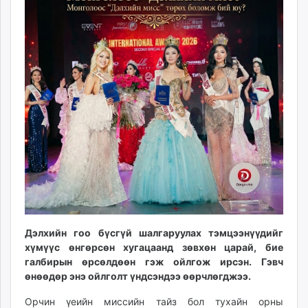
ikon.mn
mnb.mn
Livetv.mn
Eguur.mn
24tsag.mn
shuud.mn
eagle.mn
ergelt.mn
zarig.mn
today.mn
zuv.mn
mminfo.mn
ugluu.mn
Дэлхийн гоо бүсгүй шалгаруулах тэмцээнүүдийг
urlag.mn
хүмүүс өнгөрсөн хугацаанд зөвхөн царай, бие
unen.mn
галбирын өрсөлдөөн гэж ойлгож ирсэн. Гэвч
asu.mn
өнөөдөр энэ ойлголт үндсэндээ өөрчлөгджээ.
shudarga.mn
Орчин үеийн миссийн тайз бол тухайн орны
shuurhai.mn