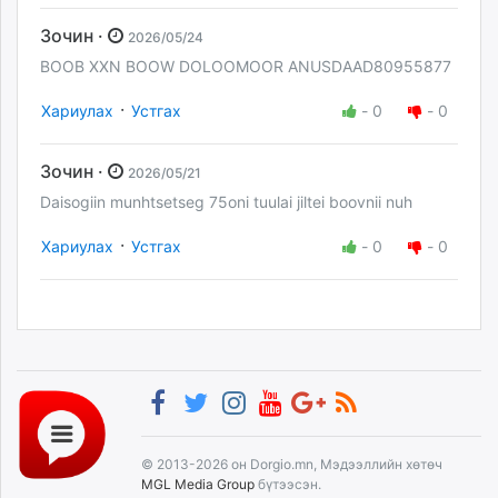
Зочин ·
2026/05/24
BOOB XXN BOOW DOLOOMOOR ANUSDAAD80955877
·
Хариулах
Устгах
-
0
-
0
Зочин ·
2026/05/21
Daisogiin munhtsetseg 75oni tuulai jiltei boovnii nuh
·
Хариулах
Устгах
-
0
-
0
© 2013-2026 он Dorgio.mn, Мэдээллийн хөтөч
MGL Media Group
бүтээсэн.