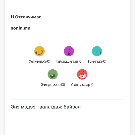
Н.Отгончимэг
sonin.mn
Хөгжилтэй (
0
)
Гайхамшигтай (
0
)
Гунигтай (
0
)
Жихүүцмээр (
0
)
Үзэн ядмаар (
0
)
Энэ мэдээ таалагдаж байвал