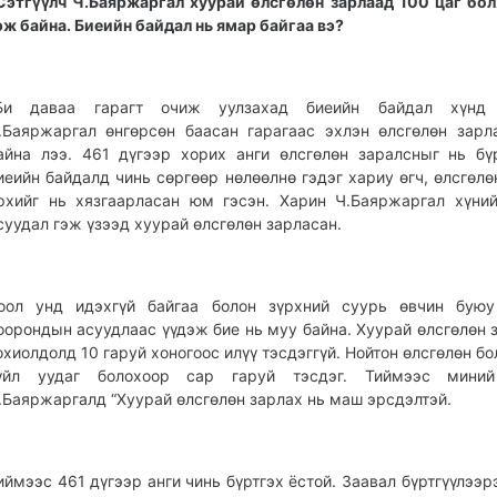
Сэтгүүлч Ч.Баяржаргал хуурай өлсгөлөн зарлаад 100 цаг бо
эж байна. Биеийн байдал нь ямар байгаа вэ?
Би даваа гарагт очиж уулзахад биеийн байдал хүнд 
.Баяржаргал өнгөрсөн баасан гарагаас эхлэн өлсгөлөн зар
айна лээ. 461 дүгээр хорих анги өлсгөлөн заралсныг нь бүр
иеийн байдалд чинь сөргөөр нөлөөлнө гэдэг хариу өгч, өлсгөлө
рхийг нь хязгаарласан юм гэсэн. Харин Ч.Баяржаргал хүни
суудал гэж үзээд хуурай өлсгөлөн зарласан.
оол унд идэхгүй байгаа болон зүрхний суурь өвчин буюу
оорондын асуудлаас үүдэж бие нь муу байна. Хуурай өлсгөлөн 
охиолдолд 10 гаруй хоногоос илүү тэсдэггүй. Нойтон өлсгөлөн бо
үйл уудаг болохоор сар гаруй тэсдэг. Тиймээс миний
.Баяржаргалд “Хуурай өлсгөлөн зарлах нь маш эрсдэлтэй.
иймээс 461 дүгээр анги чинь бүртгэх ёстой. Заавал бүртгүүлээрэ