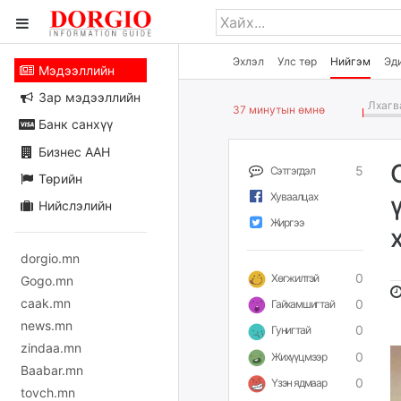
Эхлэл
Улс төр
Нийгэм
Эд
Мэдээллийн
Зар мэдээллийн
Лхагва
37 минутын өмнө
Банк санхүү
Бизнес ААН
5
Сэтгэгдэл
Төрийн
Хуваалцах
Нийслэлийн
Жиргээ
dorgio.mn
0
Хөгжилтэй
Gogo.mn
caak.mn
0
Гайхамшигтай
news.mn
0
Гунигтай
zindaa.mn
0
Жихүүцмээр
Baabar.mn
0
Үзэн ядмаар
tovch.mn