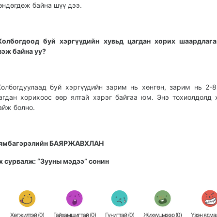
өндөгдөж байна шүү дээ.
Холбогдоод буй хэргүүдийн хувьд цагдан хорих шаардлага
зэж байна уу?
Холбогдуулаад буй хэргүүдийн зарим нь хөнгөн, зарим нь 2-
агдан хорихоос өөр ялтай хэрэг байгаа юм. Энэ тохиолдолд 
айж болно.
ямбагэрэлийн БАЯРЖАВХЛАН
х сурвалж: “Зууны мэдээ” сонин
Хөгжилтэй (
0
)
Гайхамшигтай (
0
)
Гунигтай (
0
)
Жихүүцмээр (
0
)
Үзэн ядмаа