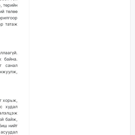
болтлоо тэнэгэрчихсэн гэж үү?
, төрийн
ий төлөө
өчигдѳр
рилгоор
ар татаж
Толгойтыг 3, 4 дүгээр
хороололтой холбосон авто
замын хөдөлгөөнийг
хэсэгчлэн хаана
өчигдѳр
ллаагүй.
ж байна.
г санал
Эрх зүйн үндэслэл нь
тодорхойгүй “гадаад элч
онжуулж,
нарын” томилгоо
өчигдѳр
COP17 хурлын үеэр 5
г хорьж,
дүүргийн 73 цэцэрлэг, 60
эс худал
сургуульд зохицуулалт хийнэ
хэлэлцэж
өчигдѳр
ой байж,
биш нийт
 асуудал
Шатахууны хомсдолоос