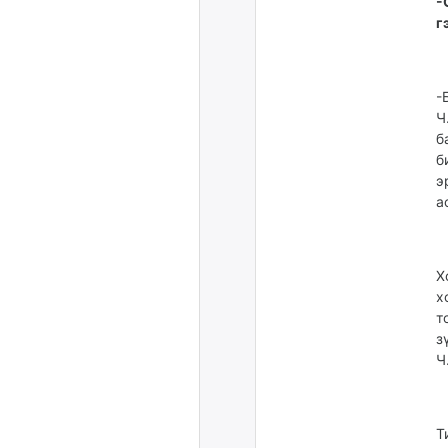
-
г
-
Ч
б
б
э
а
Х
х
т
з
Ч
Т