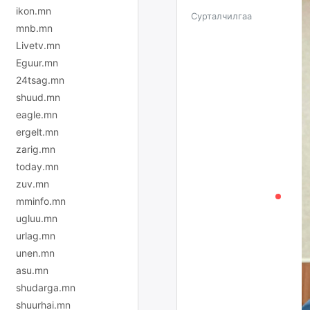
ikon.mn
Сурталчилгаа
mnb.mn
Livetv.mn
Eguur.mn
24tsag.mn
shuud.mn
eagle.mn
ergelt.mn
zarig.mn
today.mn
zuv.mn
mminfo.mn
ugluu.mn
urlag.mn
unen.mn
asu.mn
shudarga.mn
shuurhai.mn