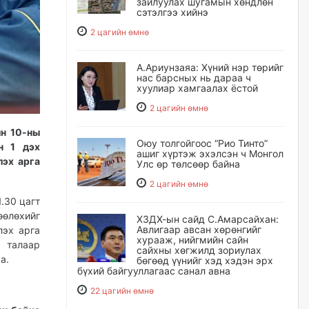
зайлуулах шугамын хөндлөн
сэтэлгээ хийнэ
2 цагийн өмнө
А.Ариунзаяа: Хүний нэр төрийг
нас барсных нь дараа ч
хуулиар хамгаалах ёстой
2 цагийн өмнө
ын 10-ны
Оюу толгойгоос “Рио Тинто”
н 1 дэх
ашиг хүртэж эхэлсэн ч Монгол
лэх арга
Улс өр төлсөөр байна
2 цагийн өмнө
.30 цагт
өөлөхийг
ХЗДХ-ын сайд С.Амарсайхан:
Авлигаар авсан хөрөнгийг
лэх арга
хурааж, нийгмийн сайн
 талаар
сайхны хөгжилд зориулах
а.
бөгөөд үүнийг хэд хэдэн эрх
бүхий байгууллагаас санал авна
22 цагийн өмнө