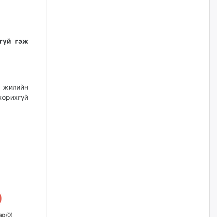
шалтгаалж аялал жуулчлалын
салбар тэг зогсолтод хүрсэн
гэв
өчигдѳр
гүй гэж
Морингийн давааны замаас
“Барилгын хатуу хог хаягдал
дахин боловсруулах үйлдвэр”
хүртэлх 1.5 км урт авто зам
ашиглалтад орлоо
8 жилийн
хорихгүй
өчигдѳр
Наймдугаар сард хэт халсны
дараа гэнэтийн усархаг бороо
орж болзошгүй байгаа тул үер
усны аюулаас сэрэмжилнэ үү
өчигдѳр
Д.Батлут: “Зэв” сумны
үйлдвэрийг ашиглалтад
оруулж, гурван нэр төрлийг
үйлдвэрлэн дотоодын
хэрэгцээнд нийлүүлж эхэлсэн
р (
0
)