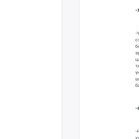
-
-
с
б
э
ц
т
ү
ш
б
-
-
х