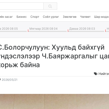
ийн засаг
Бизнес
Спорт
Соёл урлаг
Зөвлөгөө
Чөлөөт
Шар мэдэ
 2026 08 05
Мягмар 2026 08 04
Даваа 2026 08 03
Ня
С.Болорчулуун: Хуульд байхгүй
үндэслэлээр Ч.Баяржаргалыг ца
хорьж байна
Нийгэ
2026-
2026-
2026/05/21
05-
08-
21
06
10:55:15
12:12:44