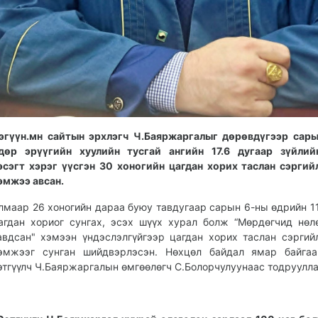
эгүүн.мн сайтын эрхлэгч Ч.Баяржаргалыг дөрөвдүгээр сар
дөр эрүүгийн хуулийн тусгай ангийн 17.6 дугаар зүйлий
эсэгт хэрэг үүсгэн 30 хоногийн цагдан хорих таслан сэргий
эмжээ авсан.
лмаар 26 хоногийн дараа буюу тавдугаар сарын 6-ны өдрийн 11
агдан хориог сунгах, эсэх шүүх хурал болж “Мөрдөгчид нөл
авдсан" хэмээн үндэслэлгүйгээр цагдан хорих таслан сэргий
эмжээг сунган шийдвэрлэсэн. Нөхцөл байдал ямар байгаа
этгүүлч Ч.Баяржаргалын өмгөөлөгч С.Болорчулуунаас тодруулла