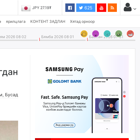
625
JPY 27.19₮
э
ярилцлага
КОНТЕНТ ЗАДЛАН
Хятад орноор
м 2026 08 02
Бямба 2026 08 01
Баасан 2026 07 31
гдан
м
,
Бусад