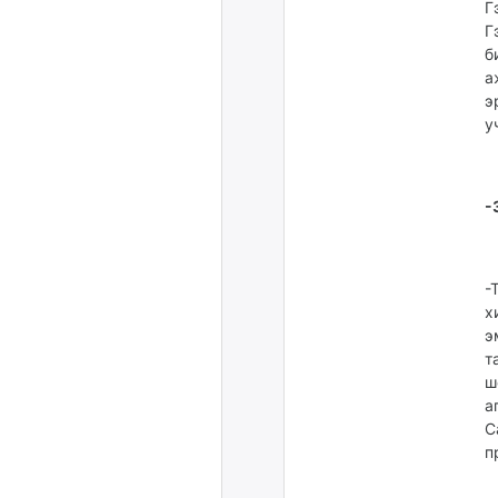
Г
Г
б
а
э
у
-
-
х
э
т
ш
а
С
п