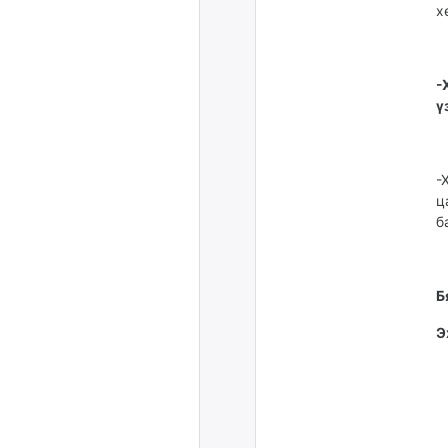
х
-
ү
-
ц
б
Б
Э