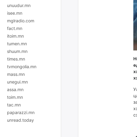
unuudur.mn
isee.mn
mglradio.com
fact.mn
itoim.mn
tumen.mn
shuum.mn
Н
times.mn
ө
tvmongolia.mn
х
mass.mn
х
unegui.mn
У
assa.mn
ц
toim.mn
з
tac.mn
х
paparazzi.mn
с
unread.today