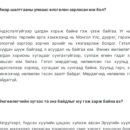
Ямар шалтгааны улмаас өлсгөлөн зарласан юм бол?
Үндэслэлгүйгээр цагдан хорьж байна гэж үзэж байгаа. Уг н
эргийлэх төрлийн арга хэмжээнд нь Монгол Улс, дүүрэг, гэрээ
олохгүй зэргээр зорчих эрхийг нь хязгаарлаж болдог. Гэтэ
рүүдэн шүүж байгаад л асуудал нь байгаа юм. Өмнөх өмгөөлөг
агдан хорионы хугацааг сунгахгүйгээр, суллаж өгөөч гэдэг х
авьсан юм билээ. Гэтэл мөрдөгчид нөлөөлсөн гэх хуульд 
ндэслэлээр хориод, хугацааг нь сунгаад байна. Хуульд гэрч, х
инжээчид нөлөөлөх гэсэн заалт байдаг. Мөрдөгчид нөлөөлөх г
айдаггүй.
Өмгөөлөгчийн зүгээс та энэ байдлыг юу гэж харж байна вэ?
Нэгдүгээрт, Үндсэн хуулийн цэцээс хүлээж авсан Эрүүгийн хуул
удал мэдээлэл тараасан тохиолдолд гэмт хэрэгт тооцохоо бол