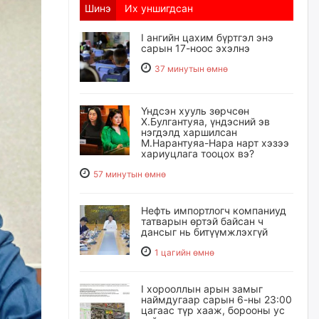
Шинэ
Их уншигдсан
I ангийн цахим бүртгэл энэ
сарын 17-ноос эхэлнэ
37 минутын өмнө
Үндсэн хууль зөрчсөн
Х.Булгантуяа, үндэсний эв
нэгдэлд харшилсан
М.Нарантуяа-Нара нарт хэзээ
хариуцлага тооцох вэ?
57 минутын өмнө
Нефть импортлогч компаниуд
татварын өртэй байсан ч
дансыг нь битүүмжлэхгүй
1 цагийн өмнө
I хорооллын арын замыг
наймдугаар сарын 6-ны 23:00
цагаас түр хааж, борооны ус