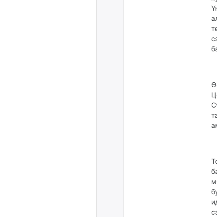
Ү
а
т
с
б
Ө
Ц
С
т
а
Т
б
м
б
и
с