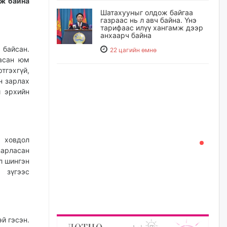
лж байна
Шатахууныг олдож байгаа
газраас нь л авч байна. Үнэ
тарифаас илүү хангамж дээр
анхаарч байна
байсан.
22 цагийн өмнө
ласан юм
тгэхгүй,
Ц.Будханд: Дүүгээ гараад
н зарлах
ирнэ гэж итгэж хүлээсээр
долоон сарын хугацаа
й эрхийн
өнгөрлөө
23 цагийн өмнө
Барилгын салбарын 100
 ховдол
жилийн ойд зориулсан
зарласан
наадмыг хойшлуулав
л шингэн
23 цагийн өмнө
 зүгээс
Монгол Улсад 162 вагон - 9720
тонн АИ-92 орж иржээ
23 цагийн өмнө
й гэсэн.