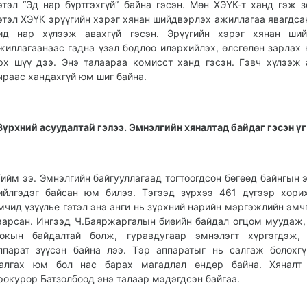
этэл “Эд нар бүртгэхгүй” байна гэсэн. Мөн ХЭҮК-т ханд гэж з
этэл ХЭҮК эрүүгийн хэрэг хянан шийдвэрлэх ажиллагаа явагдса
ид нар хүлээж авахгүй гэсэн. Эрүүгийн хэрэг хянан ший
жиллагаанаас гадна үзэл бодлоо илэрхийлэх, өлсгөлөн зарлах 
рх шүү дээ. Энэ талаараа комисст ханд гэсэн. Гэвч хүлээж 
чраас хандахгүй юм шиг байна.
Зүрхний асуудалтай гэлээ. Эмнэлгийн хяналтад байдаг гэсэн үг
Тийм ээ. Эмнэлгийн байгууллагаад тогтоогдсон бөгөөд байнгын 
ийлгэдэг байсан юм билээ. Тэгээд зүрхээ 461 дүгээр хори
мчид үзүүлье гэтэл энэ анги нь зүрхний нарийн мэргэжлийн эмч
аарсан. Ингээд Ч.Баяржаргалын биеийн байдал огцом муудаж,
окын байдалтай болж, гуравдугаар эмнэлэгт хүргэгдэж, 
ппарат зүүсэн байна лээ. Тэр аппаратыг нь салгаж болохгү
алгах юм бол нас барах магадлал өндөр байна. Хяналт 
рокурор Батзолбоод энэ талаар мэдэгдсэн байгаа.