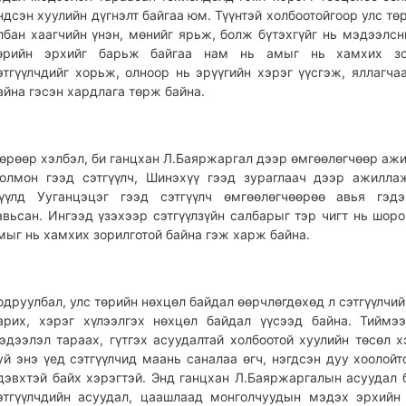
ндсэн хуулийн дүгнэлт байгаа юм. Түүнтэй холбоотойгоор улс төр
лбан хаагчийн үнэн, мөнийг ярьж, болж бүтэхгүйг нь мэдээлсн
өрийн эрхийг барьж байгаа нам нь амыг нь хамхих зо
этгүүлчдийг хорьж, олноор нь эрүүгийн хэрэг үүсгэж, яллагча
айна гэсэн хардлага төрж байна.
өрөөр хэлбэл, би ганцхан Л.Баяржаргал дээр өмгөөлөгчөөр ажи
олмон гээд сэтгүүлч, Шинэхүү гээд зураглаач дээр ажилла
үүлд Ууганцэцэг гээд сэтгүүлч өмгөөлөгчөөрөө авья гэдэ
авьсан. Ингээд үзэхээр сэтгүүлзүйн салбарыг тэр чигт нь шор
мыг нь хамхих зорилготой байна гэж харж байна.
одруулбал, улс төрийн нөхцөл байдал өөрчлөгдөхөд л сэтгүүлчий
арих, хэрэг хүлээлгэх нөхцөл байдал үүсээд байна. Тиймэ
эдээлэл тараах, гүтгэх асуудалтай холбоотой хуулийн төсөл 
уй энэ үед сэтгүүлчид маань саналаа өгч, нэгдсэн дуу хоолойт
дэвхтэй байх хэрэгтэй. Энд ганцхан Л.Баяржаргалын асуудал 
этгүүлчдийн асуудал, цаашлаад монголчуудын мэдэх эрхийн