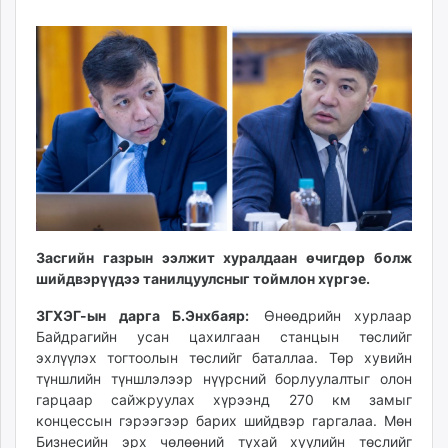
21
08
ikon.mn
11:19:58
05:58:46
mnb.mn
Livetv.mn
Eguur.mn
24tsag.mn
shuud.mn
eagle.mn
ergelt.mn
zarig.mn
today.mn
Засгийн газрын ээлжит хуралдаан өчигдөр болж
zuv.mn
шийдвэрүүдээ танилцуулсныг тоймлон хүргэе.
mminfo.mn
ugluu.mn
ЗГХЭГ-ын дарга Б.Энхбаяр:
Өнөөдрийн хурлаар
Байдрагийн усан цахилгаан станцын төслийг
urlag.mn
эхлүүлэх тогтоолын төслийг баталлаа. Төр хувийн
unen.mn
түншлийн түншлэлээр нүүрсний борлуулалтыг олон
asu.mn
гарцаар сайжруулах хүрээнд 270 км замыг
shudarga.mn
концессын гэрээгээр барих шийдвэр гаргалаа. Мөн
shuurhai.mn
Бизнесийн эрх чөлөөний тухай хуулийн төслийг