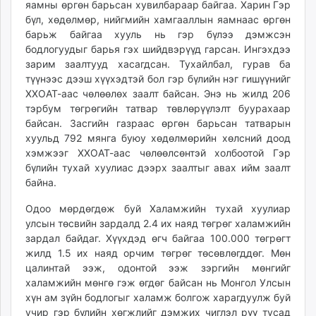
яамны өргөн барьсан хувилбараар байгаа. Харин Гэр
бүл, хөдөлмөр, нийгмийн хамгааллын яамнаас өргөн
барьж байгаа хууль нь гэр бүлээ дэмжсэн
бодлогуудыг барья гэх шийдвэрүүд гарсан. Ингэхдээ
зарим заалтууд хасагдсан. Тухайлбал, гурав ба
түүнээс дээш хүүхэдтэй бол гэр бүлийн нэг гишүүнийг
ХХОАТ-аас чөлөөлөх заалт байсан. Энэ нь жилд 206
тэрбум төгрөгийн татвар төвлөрүүлэлт буурахаар
байсан. Засгийн газраас өргөн барьсан татварын
хуульд 792 мянга буюу хөдөлмөрийн хөлсний доод
хэмжээг ХХОАТ-аас чөлөөлсөнтэй холбоотой Гэр
бүлийн тухай хуулиас дээрх заалтыг авах ийм заалт
байна.
Одоо мөрдөгдөж буй Халамжийн тухай хуулиар
улсын төсвийн зардалд 2.4 их наяд төгрөг халамжийн
зардал байдаг. Хүүхдэд өгч байгаа 100.000 төгрөгт
жилд 1.5 их наяд орчим төгрөг төсөвлөгддөг. Мөн
цалинтай ээж, одонтой ээж зэргийн мөнгийг
халамжийн мөнгө гэж өгдөг байсан нь Монгол Улсын
хүн ам зүйн бодлогыг халамж болгож харагдуулж буй
учир гэр бүлийн хөгжлийг дэмжих чиглэл рүү тусад