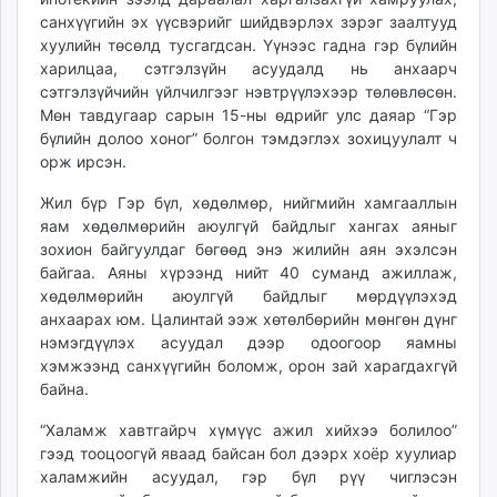
санхүүгийн эх үүсвэрийг шийдвэрлэх зэрэг заалтууд
хуулийн төсөлд тусгагдсан. Үүнээс гадна гэр бүлийн
харилцаа, сэтгэлзүйн асуудалд нь анхаарч
сэтгэлзүйчийн үйлчилгээг нэвтрүүлэхээр төлөвлөсөн.
Мөн тавдугаар сарын 15-ны өдрийг улс даяар “Гэр
бүлийн долоо хоног” болгон тэмдэглэх зохицуулалт ч
орж ирсэн.
Жил бүр Гэр бүл, хөдөлмөр, нийгмийн хамгааллын
яам хөдөлмөрийн аюулгүй байдлыг хангах аяныг
зохион байгуулдаг бөгөөд энэ жилийн аян эхэлсэн
байгаа. Аяны хүрээнд нийт 40 суманд ажиллаж,
хөдөлмөрийн аюулгүй байдлыг мөрдүүлэхэд
анхаарах юм. Цалинтай ээж хөтөлбөрийн мөнгөн дүнг
нэмэгдүүлэх асуудал дээр одоогоор яамны
хэмжээнд санхүүгийн боломж, орон зай харагдахгүй
байна.
“Халамж хавтгайрч хүмүүс ажил хийхээ болилоо”
гээд тооцоогүй яваад байсан бол дээрх хоёр хуулиар
халамжийн асуудал, гэр бүл рүү чиглэсэн