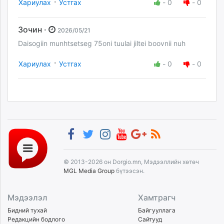
·
Хариулах
Устгах
-
0
-
0
Зочин ·
2026/05/21
Daisogiin munhtsetseg 75oni tuulai jiltei boovnii nuh
·
Хариулах
Устгах
-
0
-
0
© 2013-2026 он Dorgio.mn, Мэдээллийн хөтөч
MGL Media Group
бүтээсэн.
Мэдээлэл
Хамтрагч
Бидний тухай
Байгууллага
Редакцийн бодлого
Сайтууд