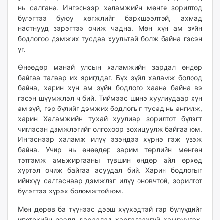
нь салгана. Ингэснээр халамжийн мөнгө зорилтод
бүлэгтээ буюу хөгжлийг бэрхшээлтэй, ахмад
настнууд зэрэгтээ очиж чадна. Мөн хүн ам зүйн
бодлогоо дэмжих тусдаа хуультай болж байна гэсэн
үг.
Өнөөдөр манай улсын халамжийн зардал өндөр
байгаа талаар их яригддаг. Бүх зүйл халамж болоод
байна, харин хүн ам зүйн бодлого хаана байна вэ
гэсэн шүүмжлэл ч бий. Тиймээс шинэ хуулиудаар хүн
ам зүй, гэр бүлийг дэмжих бодлогыг тусад нь ангилж,
харин Халамжийн тухай хуулиар зорилтот бүлэгт
чиглэсэн дэмжлэгийг олгохоор зохицуулж байгаа юм.
Ингэснээр халамж илүү эзэндээ хүрнэ гэж үзэж
байна. Учир нь өнөөдөр зарим төрлийн мөнгөн
тэтгэмж амьжиргааны түвшин өндөр айл өрхөд
хүртэл очиж байгаа асуудал бий. Харин бодлогыг
ийнхүү салгаснаар дэмжлэг илүү оновчтой, зорилтот
бүлэгтээ хүрэх боломжтой юм.
Мөн дөрөв ба түүнээс дээш хүүхэдтэй гэр бүлүүдийг
ипотекийн зээлд дараалал харгалзахгүй хамруулах,