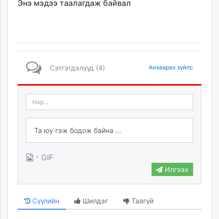
Энэ мэдээ таалагдаж байвал
Сэтгэгдэлүүд (4)
Анхаарах зүйлс
·
GIF
Илгээх
Сүүлийн
Шилдэг
Таагүй