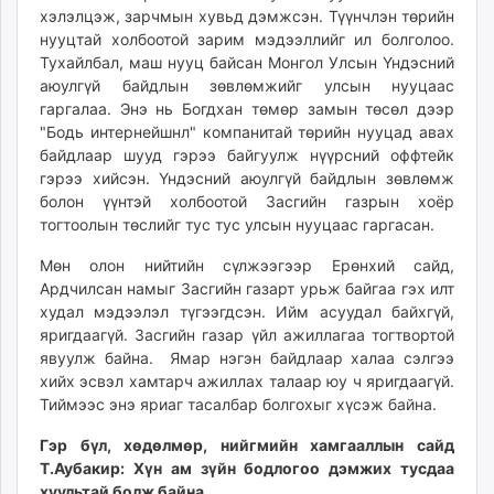
хэлэлцэж, зарчмын хувьд дэмжсэн. Түүнчлэн төрийн
unuudur.mn
нууцтай холбоотой зарим мэдээллийг ил болголоо.
isee.mn
Тухайлбал, маш нууц байсан Монгол Улсын Үндэсний
mglradio.com
аюулгүй байдлын зөвлөмжийг улсын нууцаас
fact.mn
гаргалаа. Энэ нь Богдхан төмөр замын төсөл дээр
itoim.mn
"Бодь интернейшнл" компанитай төрийн нууцад авах
байдлаар шууд гэрээ байгуулж нүүрсний оффтейк
tumen.mn
гэрээ хийсэн. Үндэсний аюулгүй байдлын зөвлөмж
shuum.mn
болон үүнтэй холбоотой Засгийн газрын хоёр
times.mn
тогтоолын төслийг тус тус улсын нууцаас гаргасан.
tvmongolia.mn
Мөн олон нийтийн сүлжээгээр Ерөнхий сайд,
mass.mn
Ардчилсан намыг Засгийн газарт урьж байгаа гэх илт
unegui.mn
худал мэдээлэл түгээгдсэн. Ийм асуудал байхгүй,
assa.mn
яригдаагүй. Засгийн газар үйл ажиллагаа тогтвортой
toim.mn
явуулж байна. Ямар нэгэн байдлаар халаа сэлгээ
tac.mn
хийх эсвэл хамтарч ажиллах талаар юу ч яригдаагүй.
Тиймээс энэ яриаг тасалбар болгохыг хүсэж байна.
paparazzi.mn
unread.today
Гэр бүл, хөдөлмөр, нийгмийн хамгааллын сайд
Т.Аубакир: Хүн ам зүйн бодлогоо дэмжих тусдаа
хуультай болж байна