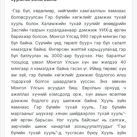
-Гэр бүл, хөдөлмөр, нийгмийн хамгааллын яамнаас
боловсруулсан Гэр бүлийн хөгжлийг дэмжих тухай
хууль болон Халамжийн тухай хуулийг өнөөдрийн
Засгийн газрын хуралдаанаар дэмжиж УИХ-д өргөн
барихаар болсон. Монгол Улсад 990 гаруй мянган гэр
бүл байна. Сүүлийн үед төрөлт буурч гэр бүл салалт
нэмэгдэж байна. Өнгөрсөн жилтэй харьцуулахад гэр
бүл батлуулах нь 3000-аар буурчээ. Нас баралтыг
тооцоод үзвэл Монгол Улсын хүн ам жилдээ 40
мянгаар л нэмэгдэж байна гэсэн үг. Иймд төрөөс хүн
ам зүй, гэр бүлийн хөгжлийг дэмжих бодлогоо илүү
тодорхой болгох шаардлага үүссэн. Энэ зөвхөн
Монгол Улсын асуудал биш. Европын орнууд ч
ажиллах хүчний хомсдолд орж, хүн амын өсөлтөө
дэмжих бодлого руу шилжиж байна. Хууль зүйн
яамнаас Гэр бүлийн тухай хууль, Гэр бүлийн
маргааныг шүүхээр хянан шийдвэрлэх тухай хууль”-
ийг өргөн барьсан. Нэг хууль байсныг нь салгаж,
зөрчлийн шинж чанартай зохицуулалтуудыг “Гэр
бүлийн тухай хууль”-д тусгасан буюу Хууль зүйн