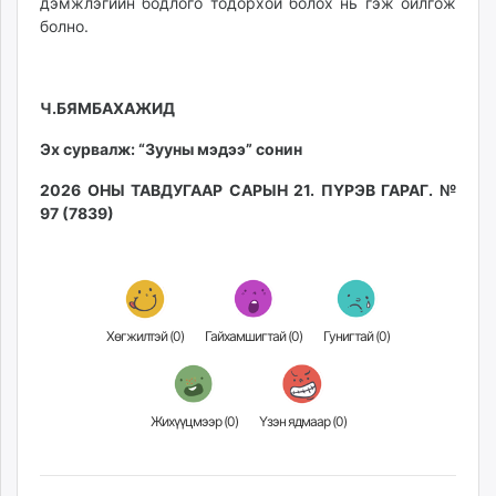
дэмжлэгийн бодлого тодорхой болох нь гэж ойлгож
болно.
Ч.БЯМБАХАЖИД
Эх сурвалж: “Зууны мэдээ” сонин
2026 ОНЫ ТАВДУГААР САРЫН 21. ПҮРЭВ ГАРАГ. №
97 (7839)
Хөгжилтэй (
0
)
Гайхамшигтай (
0
)
Гунигтай (
0
)
Жихүүцмээр (
0
)
Үзэн ядмаар (
0
)