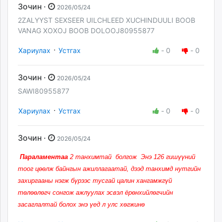
Зочин ·
2026/05/24
2ZALYYST SEXSEER UILCHLEED XUCHINDUULI BOOB
VANAG XOXOJ BOOB DOLOOJ80955877
·
Хариулах
Устгах
-
0
-
0
Зочин ·
2026/05/24
SAWI80955877
·
Хариулах
Устгах
-
0
-
0
Зочин ·
2026/05/24
Параламентаа
2 танхимтай болгож Энэ 126 гишүүний
тоог цөөлж байнгын ажиллагаатай, дээд танхимд нутгийн
захиргааны нэгж бүрээс тусгай цалин хангамжгүй
төлөөлөгч сонгож ажлуулах эсвэл ёрөнхийлөгчийн
засаглалтай болох энэ үед л улс хөгжинө