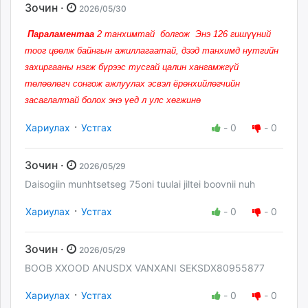
Зочин ·
2026/05/30
Параламентаа
2 танхимтай болгож Энэ 126 гишүүний
тоог цөөлж байнгын ажиллагаатай, дээд танхимд нутгийн
захиргааны нэгж бүрээс тусгай цалин хангамжгүй
төлөөлөгч сонгож ажлуулах эсвэл ёрөнхийлөгчийн
засаглалтай болох энэ үед л улс хөгжинө
·
Хариулах
Устгах
-
0
-
0
Зочин ·
2026/05/29
Daisogiin munhtsetseg 75oni tuulai jiltei boovnii nuh
·
Хариулах
Устгах
-
0
-
0
Зочин ·
2026/05/29
BOOB XXOOD ANUSDX VANXANI SEKSDX80955877
·
Хариулах
Устгах
-
0
-
0