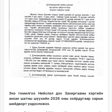
unuudur.mn
isee.mn
mglradio.com
fact.mn
itoim.mn
tumen.mn
shuum.mn
times.mn
tvmongolia.mn
mass.mn
unegui.mn
assa.mn
toim.mn
tac.mn
paparazzi.mn
Энэ томилгоо Нийслэл дэх Захиргааны хэргийн
unread.today
анхан шатны шүүхийн 2026 оны хоёрдугаар сарын
шийдвэрт үндэслэжээ.