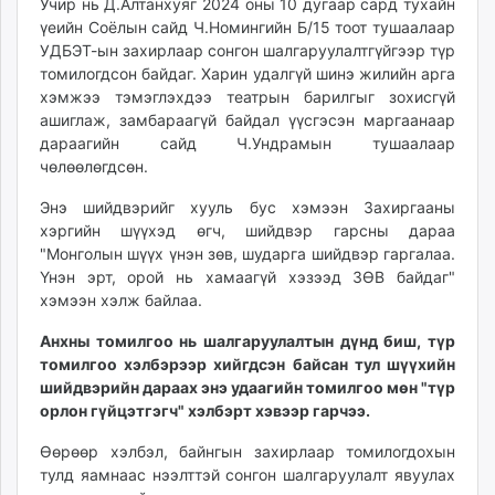
Учир нь Д.Алтанхуяг 2024 оны 10 дугаар сард тухайн
үеийн Соёлын сайд Ч.Номингийн Б/15 тоот тушаалаар
УДБЭТ-ын захирлаар сонгон шалгаруулалтгүйгээр түр
томилогдсон байдаг. Харин удалгүй шинэ жилийн арга
хэмжээ тэмэглэхдээ театрын барилгыг зохисгүй
ашиглаж, замбараагүй байдал үүсгэсэн маргаанаар
дараагийн сайд Ч.Ундрамын тушаалаар
чөлөөлөгдсөн.
Энэ шийдвэрийг хууль бус хэмээн Захиргааны
хэргийн шүүхэд өгч, шийдвэр гарсны дараа
"Монголын шүүх үнэн зөв, шударга шийдвэр гаргалаа.
Үнэн эрт, орой нь хамаагүй хэзээд ЗӨВ байдаг"
хэмээн хэлж байлаа.
Анхны томилгоо нь шалгаруулалтын дүнд биш, түр
томилгоо хэлбэрээр хийгдсэн байсан тул шүүхийн
шийдвэрийн дараах энэ удаагийн томилгоо мөн "түр
орлон гүйцэтгэгч" хэлбэрт хэвээр гарчээ.
Өөрөөр хэлбэл, байнгын захирлаар томилогдохын
тулд яамнаас нээлттэй сонгон шалгаруулалт явуулах