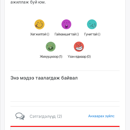
ажиллаж буй юм.
Хөгжилтэй (
)
Гайхамшигтай (
)
Гунигтай (
)
Жихүүцмээр (
1
)
Үзэн ядмаар (
0
)
Энэ мэдээ таалагдаж байвал
Сэтгэгдэлүүд (2)
Анхаарах зүйлс