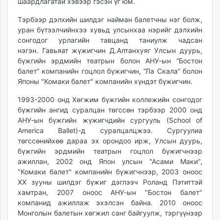
шаардлагатай хэвээр гэсэн үг юм.
Тэрбээр дэлхийн шилдэг найман балетчны нэг болж,
уран бүтээлчийнхээ хувьд улсынхаа нэрийг дэлхийн
сонгодог урлагийн тавцанд таниулж чадсан
нэгэн. Гавьяат жүжигчин Д.Алтанхуяг Улсын дуурь,
бүжгийн эрдмийн театрын болон АНУ-ын “Бостон
балет” компанийн гоцлол бүжигчин, “Ла Скала” болон
Японы "Комаки балет" компанийн хүндэт бүжигчин.
1993-2000 онд Хөгжим бүжгийн коллежийн сонгодог
бүжгийн ангид суралцан төгссөн тэрбээр 2000 онд
АНУ-ын бүжгийн жүжигчдийн сургууль (School of
America Ballet)-д суралцалцжээ. Сургуулиа
төгссөнийхөө дараа эх орондоо ирж, Улсын дуурь,
бүжгийн эрдмийн театрын гоцлол бүжигчнээр
ажиллан, 2002 онд Япон улсын "Асами Маки",
"Комаки балет" компанийн бүжигчнээр, 2003 оноос
XX зууны шилдэг бүжиг дэглээч Роланд Пэтиттэй
хамтран, 2007 оноос АНУ-ын "Бостон балет"
компанид ажиллаж эхэлсэн байна. 2010 оноос
Монголын балетын хөгжил санг байгуулж, тэргүүнээр