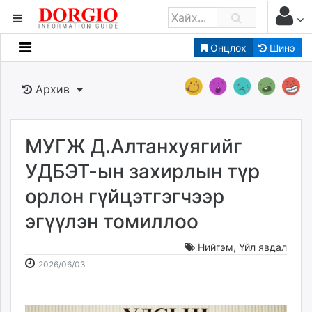
Онцлох
Шинэ
Мэдээллийн
Зар мэдээллийн
Архив
Банк санхүү
Бизнес ААН
Төрийн
МУГЖ Д.Алтанхуягийг
Нийслэлийн
УДБЭТ-ын захирлын түр
орлон гүйцэтгэгчээр
dorgio.mn
эгүүлэн томиллоо
Gogo.mn
caak.mn
Нийгэм
,
Үйл явдал
news.mn
2026-
2026-
2026/06/03
zindaa.mn
06-
08-
Baabar.mn
03
10
tovch.mn