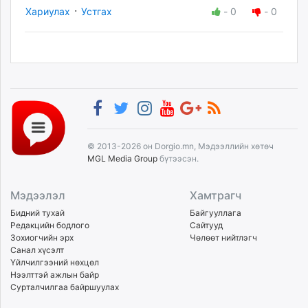
·
Хариулах
Устгах
-
0
-
0
© 2013-2026 он Dorgio.mn, Мэдээллийн хөтөч
MGL Media Group
бүтээсэн.
Мэдээлэл
Хамтрагч
Бидний тухай
Байгууллага
Редакцийн бодлого
Сайтууд
Зохиогчийн эрх
Чөлөөт нийтлэгч
Санал хүсэлт
Үйлчилгээний нөхцөл
Нээлттэй ажлын байр
Сурталчилгаа байршуулах