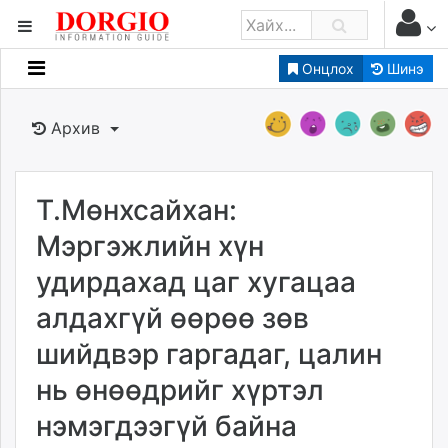
Онцлох
Шинэ
Мэдээллийн
Зар мэдээллийн
Архив
Банк санхүү
Бизнес ААН
Төрийн
Т.Мөнхсайхан:
Нийслэлийн
Мэргэжлийн хүн
удирдахад цаг хугацаа
dorgio.mn
алдахгүй өөрөө зөв
Gogo.mn
caak.mn
шийдвэр гаргадаг, цалин
news.mn
нь өнөөдрийг хүртэл
zindaa.mn
Baabar.mn
нэмэгдээгүй байна
tovch.mn