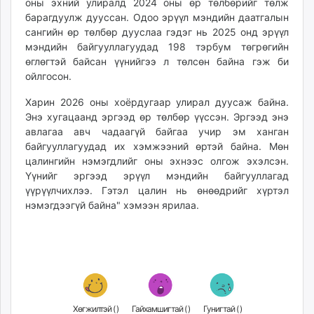
оны эхний улиралд 2024 оны өр төлбөрийг төлж
unuudur.mn
барагдуулж дууссан. Одоо эрүүл мэндийн даатгалын
isee.mn
сангийн өр төлбөр дууслаа гэдэг нь 2025 онд эрүүл
мэндийн байгууллагуудад 198 тэрбум төгрөгийн
mglradio.com
өглөгтэй байсан үүнийгээ л төлсөн байна гэж би
fact.mn
ойлгосон.
itoim.mn
tumen.mn
Харин 2026 оны хоёрдугаар улирал дуусаж байна.
Энэ хугацаанд эргээд өр төлбөр үүссэн. Эргээд энэ
shuum.mn
авлагаа авч чадаагүй байгаа учир эм ханган
times.mn
байгууллагуудад их хэмжээний өртэй байна. Мөн
tvmongolia.mn
цалингийн нэмэгдлийг оны эхнээс олгож эхэлсэн.
mass.mn
Үүнийг эргээд эрүүл мэндийн байгууллагад
unegui.mn
үүрүүлчихлээ. Гэтэл цалин нь өнөөдрийг хүртэл
assa.mn
нэмэгдээгүй байна" хэмээн ярилаа.
toim.mn
tac.mn
paparazzi.mn
unread.today
Хөгжилтэй (
)
Гайхамшигтай (
)
Гунигтай (
)