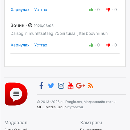
·
Хариулах
Устгах
-
0
-
0
Зочин ·
2026/06/03
Daisogiin munhtsetseg 75oni tuulai jiltei boovnii nuh
·
Хариулах
Устгах
-
0
-
0
© 2013-2026 он Dorgio.mn, Мэдээллийн хөтөч
MGL Media Group
бүтээсэн.
Мэдээлэл
Хамтрагч
Бидний тухай
Байгууллага