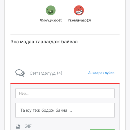
Жихүүцмээр (
1
)
Үзэн ядмаар (
0
)
Энэ мэдээ таалагдаж байвал
Сэтгэгдэлүүд (4)
Анхаарах зүйлс
·
GIF