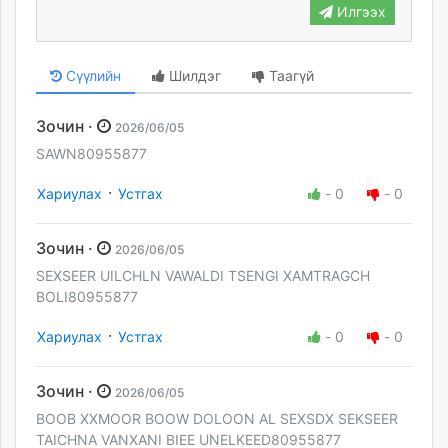
Илгээх
Сүүлийн
Шилдэг
Таагүй
Зочин ·
2026/06/05
SAWN80955877
·
Хариулах
Устгах
-
0
-
0
Зочин ·
2026/06/05
SEXSEER UILCHLN VAWALDI TSENGI XAMTRAGCH
BOLI80955877
·
Хариулах
Устгах
-
0
-
0
Зочин ·
2026/06/05
BOOB XXMOOR BOOW DOLOON AL SEXSDX SEKSEER
TAICHNA VANXANI BIEE UNELKEED80955877