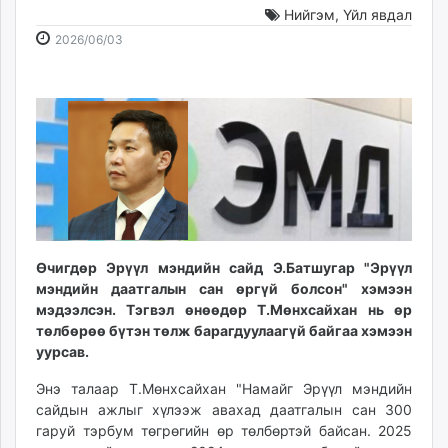
Нийгэм
,
Үйл явдал
ikon.mn
2026-
2026-
mnb.mn
2026/06/03
06-
08-
Livetv.mn
03
06
Eguur.mn
14:20:35
10:25:59
24tsag.mn
shuud.mn
eagle.mn
ergelt.mn
zarig.mn
today.mn
zuv.mn
Өчигдөр Эрүүл мэндийн сайд Э.Батшугар "Эрүүл
мэндийн даатгалын сан өргүй болсон" хэмээн
mminfo.mn
мэдээлсэн. Тэгвэл өнөөдөр Т.Мөнхсайхан нь өр
ugluu.mn
төлбөрөө бүтэн төлж барагдуулаагүй байгаа хэмээн
urlag.mn
уурсав.
unen.mn
Энэ талаар Т.Мөнхсайхан "Намайг Эрүүл мэндийн
asu.mn
сайдын ажлыг хүлээж авахад даатгалын сан 300
shudarga.mn
гаруй тэрбум төгрөгийн өр төлбөртэй байсан. 2025
shuurhai.mn