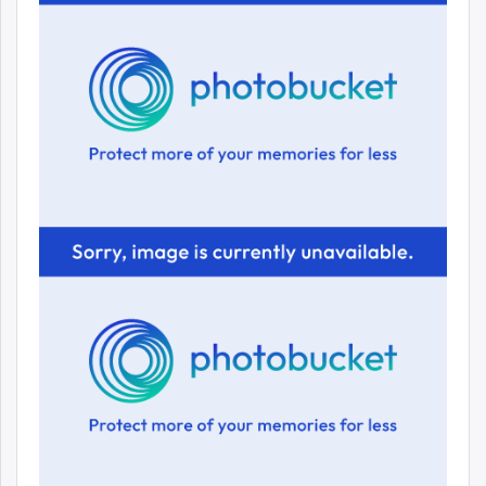
unuudur.mn
isee.mn
mglradio.com
fact.mn
itoim.mn
tumen.mn
shuum.mn
times.mn
tvmongolia.mn
mass.mn
unegui.mn
assa.mn
toim.mn
tac.mn
paparazzi.mn
unread.today