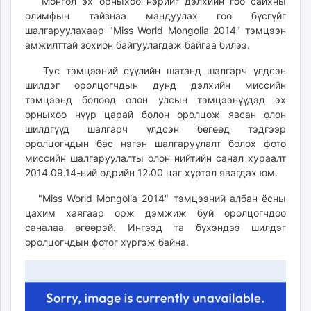
Монгол эх орныхоо нэрийг дэлхийн гоо сайхны
ikon.mn
олимфын тайзнаа мандуулах гоо бүсгүйг
mnb.mn
шалгаруулахаар "Miss World Mongolia 2014" тэмцээн
амжилттай зохион байгуулагдаж байгаа билээ.
Livetv.mn
Eguur.mn
Тус тэмцээний сүүлийн шатанд шалгарч үлдсэн
24tsag.mn
шилдэг оролцогчдын дунд дэлхийн миссийн
shuud.mn
тэмцээнд болоод олон улсын тэмцээнүүдэд эх
орныхоо нүүр царай болон оролцож явсан олон
eagle.mn
шилдгүүд шалгарч үлдсэн бөгөөд тэдгээр
ergelt.mn
оролцогчдын бас нэгэн шалгаруулалт болох фото
zarig.mn
миссийн шалгаруулалты олон нийтийн санал хураалт
today.mn
2014.09.14-ний өдрийн 12:00 цаг хүртэл явагдах юм.
zuv.mn
"Miss World Mongolia 2014" тэмцээний албан ёсны
mminfo.mn
цахим хаягаар орж дэмжиж буй оролцогчдоо
ugluu.mn
саналаа өгөөрэй. Ингээд та бүхэндээ шилдэг
urlag.mn
оролцогчдын фотог хүргэж байна.
unen.mn
asu.mn
shudarga.mn
shuurhai.mn