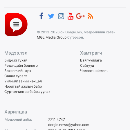
© 2013-2026 он Dorgio.mn, Мэдээллийн хөтөч
MGL Media Group
бүтээсэн.
Мэдээлэл
Хамтрагч
Бидний тухай
Байгууллага
Редакцийн бодлого
Сайтууд
Зохиогчийн эрх
Чөлөөт нийтлэгч
Санал хүсэлт
Үйлчилгээний нөхцөл
Нээлттэй ажлын байр
Сурталчилгаа байршуулах
Харилцаа
Мэдээний алба:
7711 4747
dorgio.news@yahoo.com