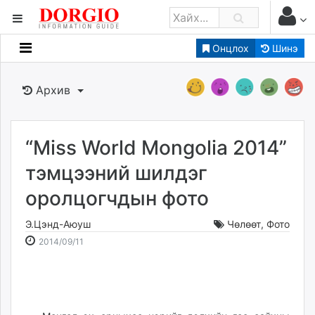
Онцлох
Шинэ
Мэдээллийн
Зар мэдээллийн
Архив
Банк санхүү
Бизнес ААН
Төрийн
“Miss World Mongolia 2014”
Нийслэлийн
тэмцээний шилдэг
оролцогчдын фото
dorgio.mn
Gogo.mn
Э.Цэнд-Аюуш
Чөлөөт
,
Фото
caak.mn
2014-
2026-
2014/09/11
news.mn
09-
08-
11
06
zindaa.mn
15:59:11
15:16:53
Baabar.mn
tovch.mn