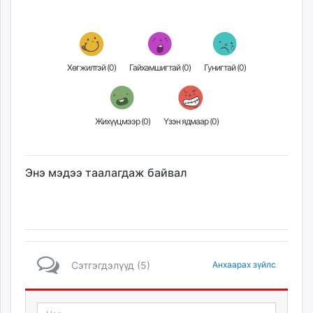
Хөгжилтэй (
0
)
Гайхамшигтай (
0
)
Гунигтай (
0
)
Жихүүцмээр (
0
)
Үзэн ядмаар (
0
)
Энэ мэдээ таалагдаж байвал
Сэтгэгдэлүүд (5)
Анхаарах зүйлс