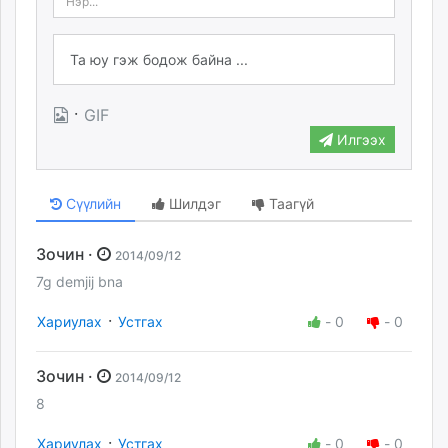
·
GIF
Илгээх
Сүүлийн
Шилдэг
Таагүй
Зочин ·
2014/09/12
7g demjij bna
·
Хариулах
Устгах
-
0
-
0
Зочин ·
2014/09/12
8
·
Хариулах
Устгах
-
0
-
0