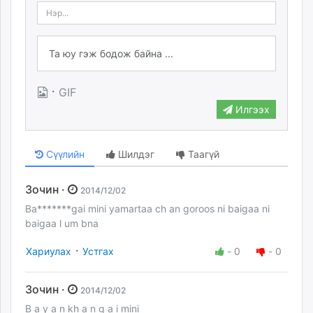
·
GIF
Илгээх
Сүүлийн
Шилдэг
Таагүй
Зочин ·
2014/12/02
Ba*******gai mini yamartaa ch an goroos ni baigaa ni
baigaa l um bna
·
Хариулах
Устгах
-
0
-
0
Зочин ·
2014/12/02
B a y a n kh a n g a i mini