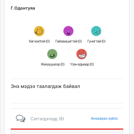
Г.Одонтуяа
Хөгжилтэй (
0
)
Гайхамшигтай (
0
)
Гунигтай (
0
)
Жихүүцмээр (
0
)
Үзэн ядмаар (
0
)
Энэ мэдээ таалагдаж байвал
Сэтгэгдэлүүд (8)
Анхаарах зүйлс