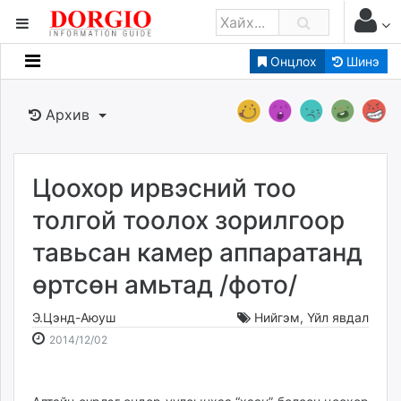
Онцлох
Шинэ
Мэдээллийн
Зар мэдээллийн
Архив
Банк санхүү
Бизнес ААН
Төрийн
Цоохор ирвэсний тоо
Нийслэлийн
толгой тоолох зорилгоор
тавьсан камер аппаратанд
dorgio.mn
өртсөн амьтад /фото/
Gogo.mn
caak.mn
Э.Цэнд-Аюуш
Нийгэм
,
Үйл явдал
news.mn
2014-
2026-
2014/12/02
zindaa.mn
12-
08-
Baabar.mn
02
08
tovch.mn