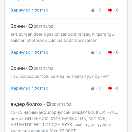
·
Хариулах
Устгах
-
0
-
0
Зочин ·
2014/12/02
ene zurgan deer bgaa on sar odor ni tsag ni taarahgui
saikhan photoshop yum aa bodit baimaarsan
·
Хариулах
Устгах
-
0
-
0
Зочин ·
2014/12/02
Тэр босоод зогсож байгаа нь амьтан уу? хүн үү?
·
Хариулах
Устгах
-
0
-
0
өндөр болгох ·
2014/12/02
15-35 насныханд злориулсан ӨНДӨР БОЛГОХ НУУЦ
номыг ИНТЕРНОМ, МИР, МАЖЕСТИК, АЗҮ ХУР,
АЛТАНТӨГРӨГ, ГОЛДЭН БҮҮК номын дэлгүүрээс
худалдан аваарай. Үнэ: 22 000₮