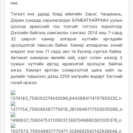
юм.
unuudur.mn
isee.mn
Тэгвэл энэ удаад Ховд аймгийн Зэрэг, Чандмань,
mglradio.com
Дарви сумдад харьяалагдах БУМБАТХАЙРХАН уулын
Цоохор ирвэсний тоо толгойг тогтоох зорилгоор
fact.mn
Дэлхийн байгаль хамгаалах сангаас 2014 оны 7-сард
itoim.mn
32 ширхэг камер аппарат нутгийн иргэдийн
tumen.mn
оролцоотой тавьсан байна. Камер аппаратны эхний
shuum.mn
мэдээг энэ оны 11 сард авч та бүхэнд хүргэж байна.
times.mn
Автомат камерны өвлийн зай, карт солих ажилд 3
сумын нутгийн иргэд идэвхитэй оролцож байгаа
tvmongolia.mn
ажээ. Камерт өртсөн сонирхолтой шинэ зүйл нь
mass.mn
далайн түвшнээс дээш 2256 метрийн өндөрт Зэгсний
unegui.mn
гахай оржээ.
assa.mn
toim.mn
tac.mn
paparazzi.mn
unread.today