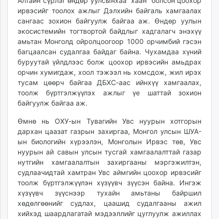
00:00:16
22:56:34
Алтайн сүрлэг өндөр уулсынхаа “хаан” болсон цоохор
ikon.mn
ирвэсийг тоолох ажлыг Дэлхийн байгаль хамгаалах
mnb.mn
сангаас зохион байгуулж байгаа аж. Өндөр уулын
экосистемийн тогтвортой байдлыг хадгалагч энэхүү
Livetv.mn
амьтан Монголд ойролцоогоор 1000 орчимбий гэсэн
Eguur.mn
багцаалсан судалгаа байдаг байна. Чухамдаа хүний
24tsag.mn
буруутай үйлдлээс болж цоохор ирвэсийн амьдрах
shuud.mn
орчин хумигдаж, хоол тэжээл нь хомсдож, жил ирэх
eagle.mn
тусам цөөрч байгаа ДБХС-аас ийнхүү хамгаалах,
тоолж бүртгэлжүүлэх ажлыг үе шаттай зохион
ergelt.mn
байгуулж байгаа аж.
zarig.mn
today.mn
Өмнө нь ОХУ-ын Тувагийн Увс нуурын хотгорын
zuv.mn
дархан цаазат газрын захиргаа, Монгол улсын ШУА-
ын биологийн хүрээлэн, Монголын Ирвэс төв, Увс
mminfo.mn
нуурын ай савын улсын тусгай хамгаалалттай газар
ugluu.mn
нутгийн хамгаалалтын захиргааны мэргэжилтэн,
urlag.mn
судлаачидтай хамтран Увс аймгийн цоохор ирвэсийг
unen.mn
тоолж бүртгэлжүүлэн хүзүүвч зүүсэн байна. Ингэж
asu.mn
хүзүүвч зүүснээр тухайн амьтаны байршил
shudarga.mn
хөдөлгөөнийг судлах, цаашид судалгааны ажил
хийхэд шаардлагатай мэдээллийг цуглуулж ажиллах
shuurhai.mn