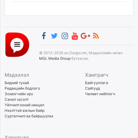
© 2013-2026 он Dorgio.mn, Мэдээллийн хөтөч
MGL Media Group
бүтээсэн.
Мэдээлэл
Хамтрагч
Бидний тухай
Байгууллага
Редакцийн бодлого
Сайтууд
Зохиогчийн эрх
Чөлөөт нийтлэгч
Санал хүсэлт
Үйлчилгээний нөхцөл
Нээлттэй ажлын байр
Сурталчилгаа байршуулах
Харилцаа