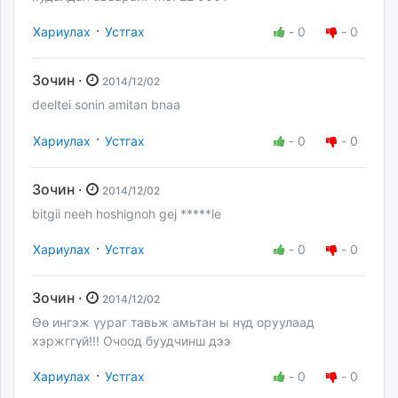
·
Хариулах
Устгах
-
0
-
0
Зочин ·
2014/12/02
deeltei sonin amitan bnaa
·
Хариулах
Устгах
-
0
-
0
Зочин ·
2014/12/02
bitgii neeh hoshignoh gej *****le
·
Хариулах
Устгах
-
0
-
0
Зочин ·
2014/12/02
Өө ингэж үураг тавьж амьтан ы нүд оруулаад
хэржггүй!!! Очоод буудчинш дээ
·
Хариулах
Устгах
-
0
-
0