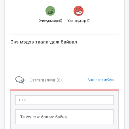
Жихүүцмээр (
0
)
Үзэн ядмаар (
0
)
Энэ мэдээ таалагдаж байвал
Сэтгэгдэлүүд (6)
Анхаарах зүйлс