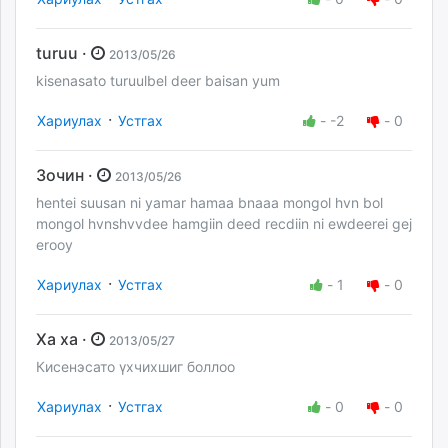
turuu ·
2013/05/26
kisenasato turuulbel deer baisan yum
·
Хариулах
Устгах
-
-2
-
0
Зочин ·
2013/05/26
hentei suusan ni yamar hamaa bnaaa mongol hvn bol
mongol hvnshvvdee hamgiin deed recdiin ni ewdeerei gej
erooy
·
Хариулах
Устгах
-
1
-
0
Ха ха ·
2013/05/27
Кисенэсато үхчихшиг боллоо
·
Хариулах
Устгах
-
0
-
0