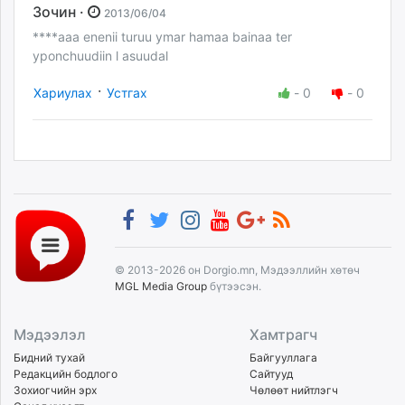
Зочин ·
2013/06/04
****aaa enenii turuu ymar hamaa bainaa ter
yponchuudiin l asuudal
·
Хариулах
Устгах
-
0
-
0
© 2013-2026 он Dorgio.mn, Мэдээллийн хөтөч
MGL Media Group
бүтээсэн.
Мэдээлэл
Хамтрагч
Бидний тухай
Байгууллага
Редакцийн бодлого
Сайтууд
Зохиогчийн эрх
Чөлөөт нийтлэгч