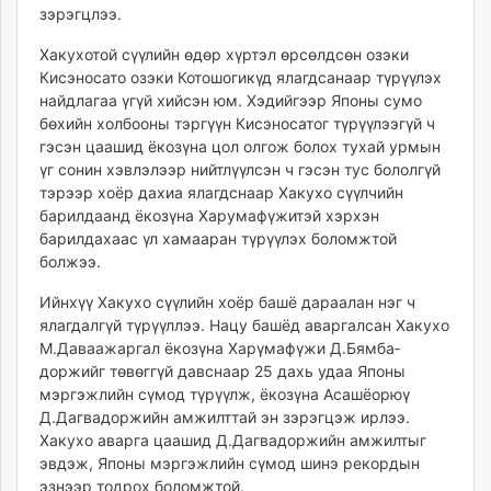
зэрэгцлээ.
ikon.mn
mnb.mn
Хакухотой сүүлийн өдөр хүртэл өрсөлдсөн озэки
Livetv.mn
Кисэносато озэки Котошогикүд ялагдсанаар түрүүлэх
Eguur.mn
найдлагаа үгүй хийсэн юм. Хэдийгээр Японы сумо
бөхийн холбооны тэргүүн Кисэносатог түрүүлээгүй ч
24tsag.mn
гэсэн цаашид ёкозүна цол олгож болох тухай урмын
shuud.mn
үг сонин хэвлэлээр нийтлүүлсэн ч гэсэн тус бололгүй
eagle.mn
тэрээр хоёр дахиа ялагдснаар Хакухо сүүлчийн
ergelt.mn
барилдаанд ёкозүна Харумафүжитэй хэрхэн
zarig.mn
барилдахаас үл хамааран түрүүлэх боломжтой
болжээ.
today.mn
zuv.mn
Ийнхүү Хакухо сүүлийн хоёр башё дараалан нэг ч
mminfo.mn
ялагдaлгүй түрүүллээ. Hацу башёд авар­­­галсан Хакухо
ugluu.mn
М.Даваа­жаргал ёко­зүна Харү­мафүжи Д.Бямба­
доржийг төвөггүй давснаар 25 дахь удаа Японы
urlag.mn
мэргэж­лийн сүмод түрүүлж, ёко­зүна Асашёорюү
unen.mn
Д.Дагва­доржийн амжилттай эн зэрэгцэж ир­лээ.
asu.mn
Хаку­хо аварга цаашид Д.Дагва­доржийн амжилтыг
shudarga.mn
эвдэж, Японы мэр­гэжлийн сүмод шинэ ре­кордын
shuurhai.mn
эзнээр тодрох боломжтой.