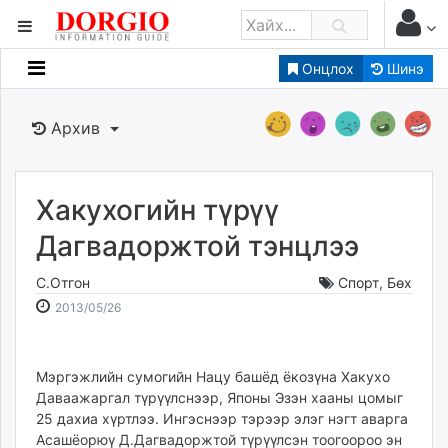
Онцлох
Шинэ
Мэдээллийн
Зар мэдээллийн
Архив
Банк санхүү
Бизнес ААН
Төрийн
Хакухогийн түрүү
Нийслэлийн
Дагвадоржтой тэнцлээ
С.Отгон
Спорт
,
Бөх
dorgio.mn
2013-
2026-
2013/05/26
Gogo.mn
05-
08-
caak.mn
26
08
news.mn
14:27:48
00:26:23
Мэргэжлийн сумогийн Нацу башёд ёкозүна Хакухо
zindaa.mn
Даваажаргал түрүүлснээр, Японы Эзэн хааны цомыг
Baabar.mn
25 дахиа хүртлээ. Ингэснээр тэрээр элэг нэгт аварга
tovch.mn
Асашёорюү Д.Дагвадоржтой түрүүлсэн тоогоороо эн