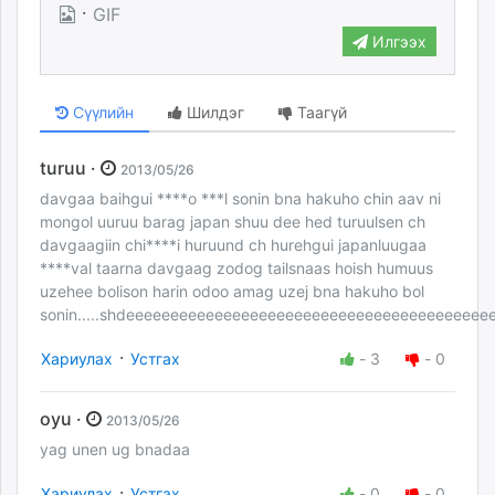
·
GIF
Илгээх
Сүүлийн
Шилдэг
Таагүй
turuu ·
2013/05/26
davgaa baihgui ****o ***l sonin bna hakuho chin aav ni
mongol uuruu barag japan shuu dee hed turuulsen ch
davgaagiin chi****i huruund ch hurehgui japanluugaa
****val taarna davgaag zodog tailsnaas hoish humuus
uzehee bolison harin odoo amag uzej bna hakuho bol
sonin.....shdeeeeeeeeeeeeeeeeeeeeeeeeeeeeeeeeeeeeeee
·
Хариулах
Устгах
-
3
-
0
oyu ·
2013/05/26
yag unen ug bnadaa
·
Хариулах
Устгах
-
0
-
0