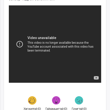
unuudur.mn
isee.mn
mglradio.com
fact.mn
itoim.mn
tumen.mn
shuum.mn
times.mn
tvmongolia.mn
mass.mn
unegui.mn
assa.mn
toim.mn
tac.mn
paparazzi.mn
unread.today
Хөгжилтэй (
0
)
Гайхамшигтай (
0
)
Гунигтай (
0
)