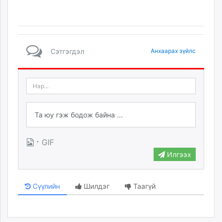
Сэтгэгдэл
Анхаарах зүйлс
·
GIF
Илгээх
Сүүлийн
Шилдэг
Таагүй