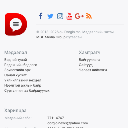
© 2013-2026 он Dorgio.mn, Мэдээллийн хөтөч
MGL Media Group
бүтээсэн.
Мэдээлэл
Хамтрагч
Бидний тухай
Байгууллага
Редакцийн бодлого
Сайтууд
Зохиогчийн эрх
Чөлөөт нийтлэгч
Санал хүсэлт
Үйлчилгээний нөхцөл
Нээлттэй ажлын байр
Сурталчилгаа байршуулах
Харилцаа
Мэдээний алба:
7711 4747
dorgio.news@yahoo.com