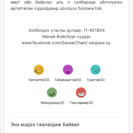
өөрт ойр байрлах аль ч салбараар үйлчлүүлэн
unuudur.mn
өргөтгөсөн худалдаанд оролцох боломжтой.
isee.mn
mglradio.com
fact.mn
Холбогдох утасны дугаар: 11-451804
itoim.mn
Манай Фэйсбүүк хуудас
tumen.mn
www.facebook.com/SansarChain/ нэгдэнэ үү.
shuum.mn
times.mn
tvmongolia.mn
mass.mn
unegui.mn
Хөгжилтэй (
0
)
Гайхамшигтай (
0
)
Гунигтай (
0
)
assa.mn
toim.mn
tac.mn
Жихүүцмээр (
0
)
Үзэн ядмаар (
0
)
paparazzi.mn
unread.today
Энэ мэдээ таалагдаж байвал