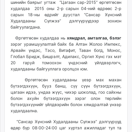
шинийн баярыг угтаж “Цагаан сар-2015” өргөтгөсөн
ikon.mn
худалдаа 2015 оны 2-р сарын 04-ний өдрөөс 2-р
mnb.mn
сарын 18-ны өдрийг дуустал “Сансар Хүнсний
Livetv.mn
Худалдааны Сүлжээ” дэлгүүрүүдээр зохион
Eguur.mn
байгуулагдана.
24tsag.mn
Өргөтгөсөн худалдаа нь
хямдрал
,
амталгаа,
бэлэг
shuud.mn
зэрэг урамшуулалтай байх ба Алтан Жолоо Импекс,
eagle.mn
Арвайн үндэс, Тэсо, Витафит, Таван богд, Монос,
ergelt.mn
Глобал Бридж, Бишрэлт, Адилакс, Оргил Хүнс гэх мэт
20 гаруй томоохон үндэсний үйлдвэрлэгч,
zarig.mn
худалдааны байгууллага оролцох юм.
today.mn
zuv.mn
Өргөтгөсөн худалдааны үеэр мах махан
mminfo.mn
бүтээгдэхүүн, бууз банш, сүү сүүн бүтээгдэхүүн,
цагаан идээ, ундаа жүүс, чихэр шоколад, гоо сайхны
ugluu.mn
болон ахуйн бүтээгдэхүүн зэрэг олон төрлийн
urlag.mn
бүтээгдэхүүнийг үйлдвэрийн болон хямдралтай үнээр
unen.mn
худалдаална.
asu.mn
“Сансар Хүнсний Худалдааны Сүлжээ” дэлгүүрүүд
shudarga.mn
өдөр бүр 08:00-24:00 цаг хүртэл ажилладаг тул та
shuurhai.mn