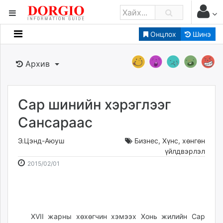
Онцлох
Шинэ
Мэдээллийн
Зар мэдээллийн
Архив
Банк санхүү
Бизнес ААН
Төрийн
Сар шинийн хэрэглээг
Нийслэлийн
Сансараас
Э.Цэнд-Аюуш
Бизнес
,
Хүнс, хөнгөн
dorgio.mn
үйлдвэрлэл
Gogo.mn
2015-
2026-
2015/02/01
caak.mn
02-
08-
news.mn
01
06
zindaa.mn
18:38:59
12:32:34
Baabar.mn
XVII жарны хөхөгчин хэмээх Хонь жилийн Сар
tovch.mn