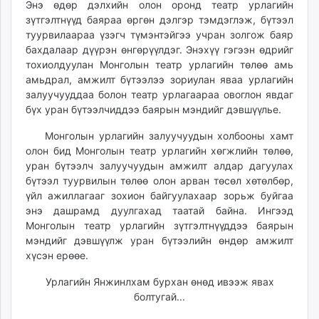
Энэ өдөр дэлхийн олон оронд театр урлагийн
ikon.mn
зүтгэлтнүүд баяраа өргөн дэлгэр тэмдэглэж, бүтээл
mnb.mn
туурвилаараа үзэгч түмэнтэйгээ учран золгож баяр
Livetv.mn
бахдалаар дүүрэн өнгөрүүлдэг. Энэхүү гэгээн өдрийг
Eguur.mn
тохиолдуулан Монголын театр урлагийн төлөө амь
амьдрал, амжилт бүтээлээ зориулан яваа урлагийн
24tsag.mn
залуучууддаа болон театр урлагаараа овоглон явдаг
shuud.mn
бүх уран бүтээлчиддээ баярын мэндийг дэвшүүлье.
eagle.mn
ergelt.mn
Монголын урлагийн залуучуудын холбооны хамт
олон бид Монголын театр урлагийн хөгжлийн төлөө,
zarig.mn
уран бүтээлч залуучуудын амжилт алдар дагуулах
today.mn
бүтээл туурвилын төлөө олон арван төсөл хөтөлбөр,
zuv.mn
үйл ажиллагааг зохион байгуулахаар зорьж буйгаа
mminfo.mn
энэ дашрамд дуулгахад таатай байна. Ингээд
ugluu.mn
Монголын театр урлагийн зүтгэлтнүүддээ баярын
мэндийг дэвшүүлж уран бүтээлийн өндөр амжилт
urlag.mn
хүсэн ерөөе.
unen.mn
asu.mn
Урлагийн Янжинлхам бурхан өнөд ивээж явах
shudarga.mn
болтугай...
shuurhai.mn