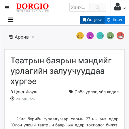
Онцлох
Шинэ
Мэдээллийн
Зар мэдээллийн
Архив
Банк санхүү
Бизнес ААН
Төрийн
Театрын баярын мэндийг
Нийслэлийн
урлагийн залуучууддаа
хүргэе
dorgio.mn
Gogo.mn
Э.Цэнд-Аюуш
Соёл урлаг
,
үйл явдал
caak.mn
2015-
2026-
2015/03/26
news.mn
03-
08-
26
09
zindaa.mn
21:26:06
18:23:41
Жил бүрийн гуравдугаар сарын 27-ны энэ өдөр
Baabar.mn
“Олон улсын театрын баяр”-ын өдөр тохиодог билээ.
tovch.mn