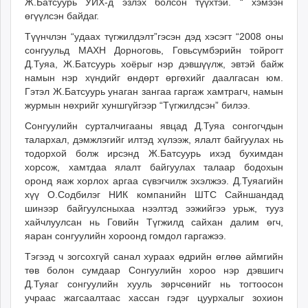
Ж.Батсуурь УИХ-д эзлэх болсон түүхтэй. “ хэмээн
өгүүлсэн байдаг.
Түүнчлэн “удаах түгжилдэлт”гэсэн дэд хэсэгт “2008 оны
сонгуульд МАХН Дорноговь, Говьсүмбэрийн тойрогт
Д.Туяа, Ж.Батсуурь хоёрыг нэр дэвшүүлж, эвтэй байж
намын нэр хүндийг өндөрт өргөхийг даалгасан юм.
Гэтэл Ж.Батсуурь унаган зангаа гаргаж хамтрагч, намын
журмын нөхрийг хуншгүйгээр “Түгжилдсэн” билээ.
Сонгуулийн сурталчигааны явцад Д.Туяа сонгогчдын
талархал, дэмжлэгийг илтэд хүлээж, ялалт байгуулах нь
тодорхой болж ирсэнд Ж.Батсуурь ихэд бухимдан
хорсож, хамтдаа ялалт байгуулах талаар бодохын
оронд яаж хорлох аргаа сүвэгчилж эхэлжээ. Д.Туяагийн
хүү О.Содбилэг НИК компанийн ШТС Сайншандад
шинээр байгуулсныхаа нээлтэд ээжийгээ урьж, тууз
хайчлуулсан нь Говийн Түгжилд сайхан далим өгч,
яаран сонгуулийн хороонд гомдол гаргажээ.
Тэгээд ч зогсохгүй санал хураах өдрийн өглөө аймгийн
төв болон сумдаар Сонгуулийн хороо нэр дэвшигч
Д.Туяаг сонгуулийн хууль зөрчсөнийг нь тогтоосон
учраас жагсаалтаас хассан гэдэг цуурхалыг зохион