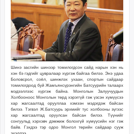
ikon.mn
mnb.mn
Livetv.mn
Eguur.mn
24tsag.mn
shuud.mn
eagle.mn
ergelt.mn
zarig.mn
Шинэ засгийн шинээр томилогдсон сайд нарын хэн нь
today.mn
хэн бэ гэдгийг цувралаар хүргэж байгаа билээ. Энэ удаа
Боловсрол, соёл, шинжлэх ухаан, спортын сайдаар
zuv.mn
томилогдоод буй Жамъянсүрэнгийн Батсуурийн талаарх
mminfo.mn
мэдээллээс хүргэж байна. Монголын Залуучуудын
ugluu.mn
Холбооноос Монголын төрд хэрэггүй гэж үзсэн хүмүүсээ
urlag.mn
хар жагсаалтад орууллаа хэмээн мэдэгдэж байсан
билээ. Тэгвэл Ж.Батсуурь эрхмийг тус холбооны зүгээс
unen.mn
хар жагсаалтад оруулсан байсан билээ. Түүнийг
asu.mn
сонгуульд хэрхэвч дэмжиж болохгүй хүмүүсийн нэг гэж
shudarga.mn
байв. Гэхдээ тэр одоо Монгол төрийн сайдаар сууж
shuurhai.mn
эхэллээ.