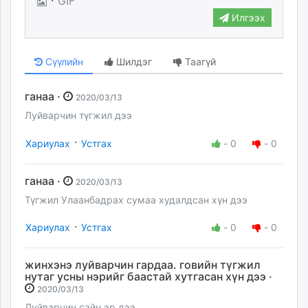
GIF
Илгээх
Сүүлийн
Шилдэг
Таагүй
ганаа ·
2020/03/13
Луйварчин түгжил дээ
·
Хариулах
Устгах
-
0
-
0
ганаа ·
2020/03/13
Түгжил Улаанбадрах сумаа худалдсан хүн дээ
·
Хариулах
Устгах
-
0
-
0
жинхэнэ луйварчин гардаа. говийн түгжил
нутаг усны нэрийг баастай хутгасан хүн дээ ·
2020/03/13
Луйварчин сайн эр дээ