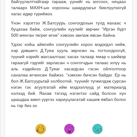
байгуулалттайгаар тарааж, үүнийг нь зогсоох, няцаах
талаарх МАХН-ын хорооны шаардлагыг биелүүлэхгүй
хагас өдөр гүрийжээ.
Үнэн хэрэгтээ Ж.Батсуурь сонгогдохын тулд яахаас ч
буцахаа байж, сонгуулийн хуулийг зөрчин “Иргэн бүрт
500 мянган төгрөг өгнө” хэмээн амлаж явсан байна.
Үдээс хойш аймгийн сонгуулийн хороо мэдэгдэл хийж,
нэр дэвшигч Д.Туяа хууль зөрчсөн нь тогтоогдоогүй,
түүний нэрийг жагсаалтаас хасах талаар ямар ч шийвэр
гараагүй гэдгийг зарласан ч сонгогчдын талаас илүү нь
аль хэдийнээ Д.Туяаг хасагдсан гэсэн ойлголтоор
саналаа өгчихсөн байжээ. “хэмээн бичсэн байдаг. Ер нь
бол Ж.Батсуурьтай холбоотой, түүнийг түгжилдэж сурсан
нэгэн гэх агуулгатай ийм мэдээллүүд уг материалд
нэлээд бий. Яахав тэгээд нэгэнтээ сайд болсон хүн
цаашдаа ажил үүргээ хариуцлагатай хашиж явбал болох
нь тэр биз ээ.