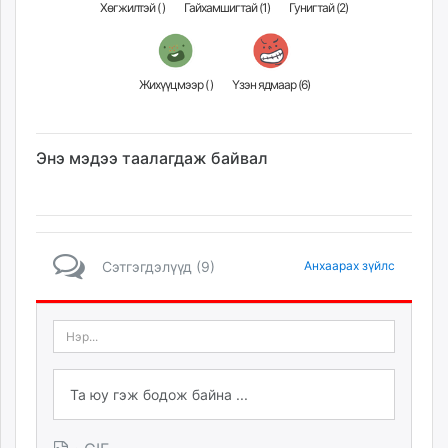
Хөгжилтэй (
)
Гайхамшигтай (
1
)
Гунигтай (
2
)
Жихүүцмээр (
)
Үзэн ядмаар (
6
)
Энэ мэдээ таалагдаж байвал
Сэтгэгдэлүүд (9)
Анхаарах зүйлс
·