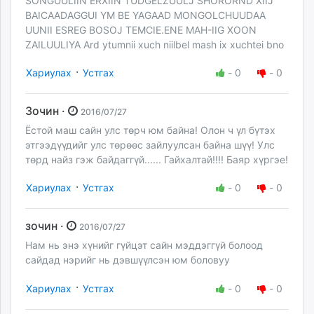
SONGUULIIN ERXIIN TUDGELZUULJ SHORORND XIIJ
BAICAADAGGUI YM BE YAGAAD MONGOLCHUUDAA
UUNII ESREG BOSOJ TEMCIE.ENE MAH-IIG XOON
ZAILUULIYA Ard ytumnii xuch niilbel mash ix xuchtei bno
·
Хариулах
Устгах
-
0
-
0
Зочин ·
2016/07/27
Ёстой маш сайн улс төрч юм байна! Олон ч үл бүтэх
этгээдүүдийг улс төрөөс зайлуулсан байна шүү! Улс
төрд найз гэж байдаггүй...... Гайхалтай!!!! Баяр хүргэе!
·
Хариулах
Устгах
-
0
-
0
зочин ·
2016/07/27
Нам нь энэ хүнийг гүйцэт сайн мэддэггүй болоод
сайдад нэрийг нь дэвшүүлсэн юм боловуу
·
Хариулах
Устгах
-
0
-
0