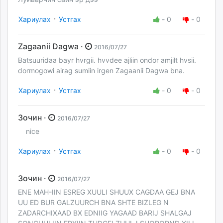
·
Хариулах
Устгах
-
0
-
0
Zagaanii Dagwa ·
2016/07/27
Batsuuridaa bayr hvrgii. hvvdee ajliin ondor amjilt hvsii.
dormogowi airag sumiin irgen Zagaanii Dagwa bna.
·
Хариулах
Устгах
-
0
-
0
Зочин ·
2016/07/27
nice
·
Хариулах
Устгах
-
0
-
0
Зочин ·
2016/07/27
ENE MAH-IIN ESREG XUULI SHUUX CAGDAA GEJ BNA
UU ED BUR GALZUURCH BNA SHTE BIZLEG N
ZADARCHIXAAD BX EDNIIG YAGAAD BARIJ SHALGAJ