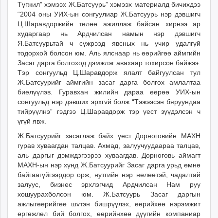
Түгжил” хэмээх Ж.Батсуурь” хэмээх материалд бичихдээ
“2004 оны УИХ-ын сонгуулиар Ж.Батсуурь нэр дэвшигч
Ц.Шаравдоржийн төлөө ажиллаж байсан хирнээ ар
хударгаар нь Ардчилсан намын нэр дэвшигч
Я.Батсуурьтай ч сүжрээд явсных нь учир удалгүй
тодорхой болсон юм. Аль ялснаар нь өөрийгөө аймгийн
Засаг дарга болгоход дэмжлэг авахаар тохирсон байжээ.
Тэр сонгуульд Ц.Шаравдорж ялалт байгуулсан тул
Ж.Батсуурийг аймгийн засаг дарга болгох амлалтаа
биелүүлэв. Гуравхан жилийн дараа өөрөө УИХ-ын
сонгуульд нэр дэвших эрхгvй болж “Тэжээсэн бяруундаа
тийрүүлнэ” гэдгээ Ц.Шаравдорж тэр үест зүүдэлсэн ч
үгүй явж.
Ж.Батсуурийг засаглаж байх үест Дорноговийн МАХН
гурав хуваагдан талцав. Ахмад, залуучуудаараа талцав,
аль даргыг дэмждэгээрээ хуваагдав. Дорноговь аймагт
МАХН-ын нэр хүнд Ж.Батсуурийг Засаг дарга урьд өмнө
байгаагүйгээрдор орж, нутгийн нэр нөлөөтэй, чадалтай
залуус, бизнес эрхлэгчид Ардчилсан Нам руу
хошуурахболсон юм. Ж.Батсуурь Засаг даргын
ажлыгөөрийгөө шvтэн бишрүүлэх, өөрийхөө нэрэмжит
өргөжлөл бий болгох, өөрийнхөө дүүгийн компаниар