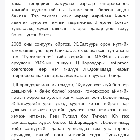
хамаг тендерийг хамуулах зэргээр өнгөрөөснөөс
хамгийн дуулиантай нь Чингис хаан болсон явдал
байлаа. Тэр тахилга хийх нэрээр өөрийгөө Чингис
хаантай зүйрлэн тамгын газрынхнаа 9 өрлөг болгон
хувцаслаж, жүжиг тавьсан нь орон даяар доог тохуу
болон түгсэн билээ.
2008 оны сонгууль ойртож, Ж.Батсуурь орон нутгийн
хэмжээний улс төрч байхаас залхаж эхлэсэн тул анхны
том “Түгжилдэлтээ” хийж өөрийг нь МАХН-д хөтлөж
оруулсан УИХ-ын гишүүн Ц.Шаравдорж, тойргоос
сонгогдсон өөр нэг гишүүн Л.Одончимэд нарыг
тойргоосоо шахаж гаргах ажиллагааг явуулсан байдаг.
Ц.Шаравдорж маш их гомдож, “Хүмүүс хүсэхгүй бол нэр
дэвшихгүй ч байж болно” хэмээн гоморхсоор аймгийн
намын хорооны хурлыг хаяж гарсан бол Л.Одончимэд
Ж.Батсуурийн уран үгэнд хууртан хотын тойрогт нэр
дэвших тэгэхдээ нутгийн дүүгээс том дэмжлэг авна
хэмээн итгэжээ. Гэвч Түгжил бол Түгжил. Юу гэж
амласандаа хүрэх билээ. Ц.Шаравдорж, Л.Одончимэд
хоёр сонгуулийн дараа үндсэндээ том улс төрөөс
арчигдаж, тэдний орыг итгэлийг эвдэн Түгжилдэгч