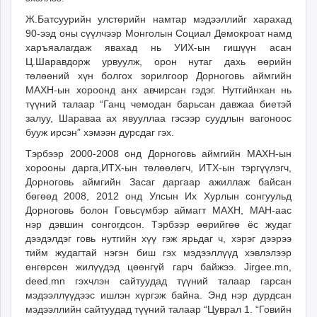
unuudur.mn
Ж.Батсуурийн улстөрийн намтар мэдээллийг харахад
isee.mn
90-ээд оны сүүлчээр Монголын Социал Демокроат намд
харъяалагдаж явахад нь УИХ-ын гишүүн асан
mglradio.com
Ц.Шаравдорж урвуулж, орон нутаг дахь өөрийн
fact.mn
төлөөний хүн болгох зорилгоор Дорноговь аймгийн
itoim.mn
МАХН-ын хороонд анх авчирсан гэдэг. Нутгийнхан нь
tumen.mn
түүний талаар “Ганц чемодан барьсан давжаа биетэй
залуу, Шараваа ах явууллаа гэсээр суудлын вагоноос
shuum.mn
бууж ирсэн” хэмээн дурсдаг гэх.
times.mn
Тэрбээр 2000-2008 онд Дорноговь аймгийн МАХН-ын
tvmongolia.mn
хорооны дарга,ИТХ-ын төлөөлөгч, ИТХ-ын тэргүүлэгч,
mass.mn
Дорноговь аймгийн Засаг даргаар ажиллаж байсан
unegui.mn
бөгөөд 2008, 2012 онд Улсын Их Хурлын сонгуульд
assa.mn
Дорноговь болон Говьсүмбэр аймагт МАХН, МАН-аас
нэр дэвшин сонгогдсон. Тэрбээр өөрийгөө ёс жудаг
toim.mn
дээдэлдэг говь нутгийн хүү гэж ярьдаг ч, хэрэг дээрээ
tac.mn
тийм жудагтай нэгэн биш гэх мэдээллүүд хэвлэлээр
paparazzi.mn
өнгөрсөн жилүүдэд цөөнгүй гарч байжээ. Jirgee.mn,
unread.today
deed.mn гэхчлэн сайтуудад түүний талаар гарсан
мэдээллүүдээс ишлэн хүргэж байна. Энд нэр дурдсан
мэдээллийн сайтуудад түүний талаар “Цуврал 1. “Говийн