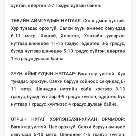
unuudur.mn
хүйтэн, өдөртөө 2-7 градус дулаан байна.
isee.mn
mglradio.com
ТӨВИЙН АЙМГУУДЫН НУТГААР: Солигдмол үүлтэй.
fact.mn
Хур тунадас орохгүй. Салхи зүүн өмнөөс секундэд
itoim.mn
6-11 метр. Хангай, Хөвсгөл, Хэнтэйн уулархаг
tumen.mn
нутгаар шөнөдөө 11-16 градус, өдөртөө 0-5 градус,
shuum.mn
бусад нутгаар шөнөдөө 5-10 градус хүйтэн, өдөртөө
times.mn
1-6 градус дулаан байна.
tvmongolia.mn
mass.mn
ЗҮҮН АЙМГУУДЫН НУТГААР: Багавтар үүлтэй. Хур
unegui.mn
тунадас орохгүй. Салхи баруун хойноос секундэд 6-
assa.mn
11 метр. Шөнөдөө нутгийн хойд хэсгээр 8-13
toim.mn
градус, бусад нутгаар 4-9 градус хүйтэн, өдөртөө бүх
tac.mn
нутгаар 1 градус хүйтнээс 4 градус дулаан байна.
paparazzi.mn
unread.today
ОТРЫН НУТАГ ХЭРЛЭНБАЯН-УЛААН ОРЧМООР:
Багавтар үүлтэй. Цас орохгүй. Салхи баруун өмнөөс
секундэд 5-10 метр. Шөнөдөө 4-6 градус хүйтэн,