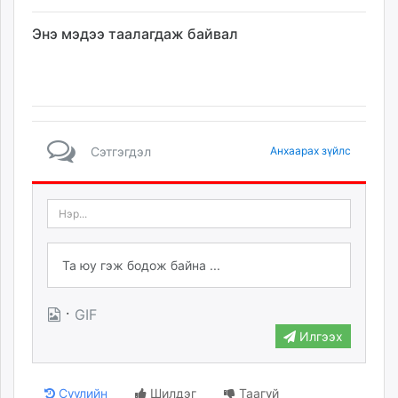
Энэ мэдээ таалагдаж байвал
Сэтгэгдэл
Анхаарах зүйлс
·
GIF
Илгээх
Сүүлийн
Шилдэг
Таагүй