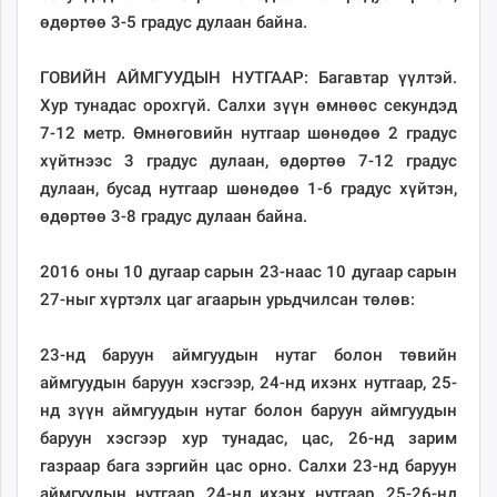
өдөртөө 3-5 градус дулаан байна.
ГОВИЙН АЙМГУУДЫН НУТГААР: Багавтар үүлтэй.
Хур тунадас орохгүй. Салхи зүүн өмнөөс секундэд
7-12 метр. Өмнөговийн нутгаар шөнөдөө 2 градус
хүйтнээс 3 градус дулаан, өдөртөө 7-12 градус
дулаан, бусад нутгаар шөнөдөө 1-6 градус хүйтэн,
өдөртөө 3-8 градус дулаан байна.
2016 оны 10 дугаар сарын 23-наас 10 дугаар сарын
27-ныг хүртэлх цаг агаарын урьдчилсан төлөв:
23-нд баруун аймгуудын нутаг болон төвийн
аймгуудын баруун хэсгээр, 24-нд ихэнх нутгаар, 25-
нд зүүн аймгуудын нутаг болон баруун аймгуудын
баруун хэсгээр хур тунадас, цас, 26-нд зарим
газраар бага зэргийн цас орно. Салхи 23-нд баруун
аймгуудын нутгаар, 24-нд ихэнх нутгаар, 25-26-нд