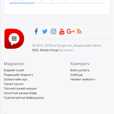
© 2013-2026 он Dorgio.mn, Мэдээллийн хөтөч
MGL Media Group
бүтээсэн.
Мэдээлэл
Хамтрагч
Бидний тухай
Байгууллага
Редакцийн бодлого
Сайтууд
Зохиогчийн эрх
Чөлөөт нийтлэгч
Санал хүсэлт
Үйлчилгээний нөхцөл
Нээлттэй ажлын байр
Сурталчилгаа байршуулах