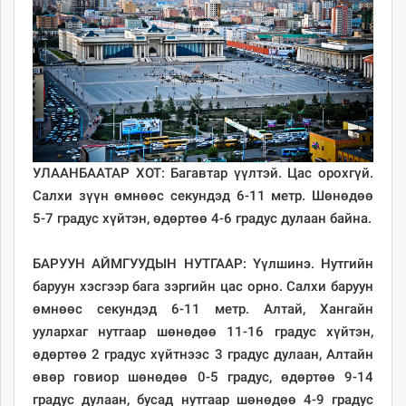
ikon.mn
mnb.mn
Livetv.mn
Eguur.mn
24tsag.mn
shuud.mn
eagle.mn
ergelt.mn
УЛААНБААТАР ХОТ: Багавтар үүлтэй. Цас орохгүй.
zarig.mn
Салхи зүүн өмнөөс секундэд 6-11 метр. Шөнөдөө
today.mn
5-7 градус хүйтэн, өдөртөө 4-6 градус дулаан байна.
zuv.mn
mminfo.mn
БАРУУН АЙМГУУДЫН НУТГААР: Үүлшинэ. Нутгийн
ugluu.mn
баруун хэсгээр бага зэргийн цас орно. Салхи баруун
urlag.mn
өмнөөс секундэд 6-11 метр. Алтай, Хангайн
unen.mn
уулархаг нутгаар шөнөдөө 11-16 градус хүйтэн,
asu.mn
өдөртөө 2 градус хүйтнээс 3 градус дулаан, Алтайн
shudarga.mn
өвөр говиор шөнөдөө 0-5 градус, өдөртөө 9-14
shuurhai.mn
градус дулаан, бусад нутгаар шөнөдөө 4-9 градус