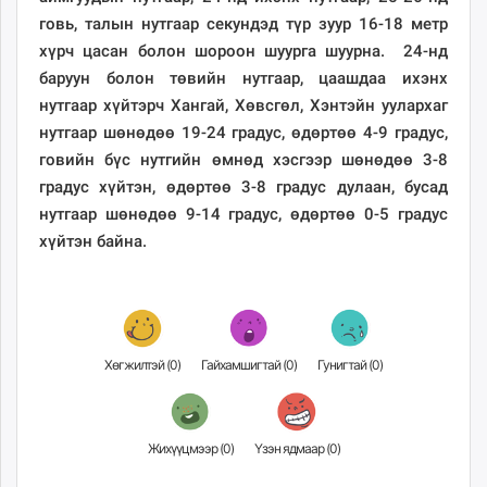
говь, талын нутгаар секундэд түр зуур 16-18 метр
хүрч цасан болон шороон шуурга шуурна. 24-нд
баруун болон төвийн нутгаар, цаашдаа ихэнх
нутгаар хүйтэрч Хангай, Хөвсгөл, Хэнтэйн уулархаг
нутгаар шөнөдөө 19-24 градус, өдөртөө 4-9 градус,
говийн бүс нутгийн өмнөд хэсгээр шөнөдөө 3-8
градус хүйтэн, өдөртөө 3-8 градус дулаан, бусад
нутгаар шөнөдөө 9-14 градус, өдөртөө 0-5 градус
хүйтэн байна.
Хөгжилтэй (
0
)
Гайхамшигтай (
0
)
Гунигтай (
0
)
Жихүүцмээр (
0
)
Үзэн ядмаар (
0
)