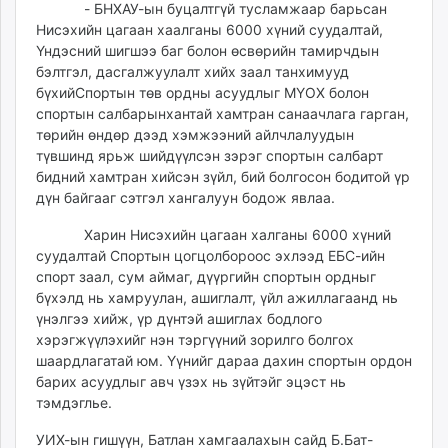
- БНХАУ-ын буцалтгүй тусламжаар барьсан
Нисэхийн цагаан хаалганы 6000 хүний суудалтай,
Үндэсний шигшээ баг болон өсвөрийн тамирчдын
бэлтгэл, дасгалжуулалт хийх заал танхимууд
бүхийСпортын төв ордны асуудлыг МҮОХ болон
спортын салбарынхантай хамтран санаачлага гарган,
төрийн өндөр дээд хэмжээний айлчлалуудын
түвшинд ярьж шийдүүлсэн зэрэг спортын салбарт
бидний хамтран хийсэн зүйл, бий болгосон бодитой үр
дүн байгааг сэтгэл хангалуун бодож явлаа.
Харин Нисэхийн цагаан халганы 6000 хүний
суудалтай Спортын цогцолбороос эхлээд ЕБС-ийн
спорт заал, сум аймаг, дүүргийн спортын ордныг
бүхэлд нь хамруулан, ашиглалт, үйл ажиллагаанд нь
үнэлгээ хийж, үр дүнтэй ашиглах бодлого
хэрэгжүүлэхийг нэн тэргүүний зорилго болгох
шаардлагатай юм. Үүнийг дараа дахин спортын ордон
барих асуудлыг авч үзэх нь зүйтэйг эцэст нь
тэмдэглье.
УИХ-ын гишүүн, Батлан хамгаалахын сайд Б.Бат-