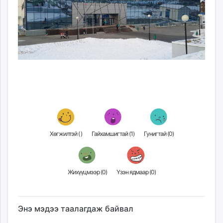
Хөгжилтэй (
)
Гайхамшигтай (
1
)
Гунигтай (
0
)
Жихүүцмээр (
0
)
Үзэн ядмаар (
0
)
Энэ мэдээ таалагдаж байвал