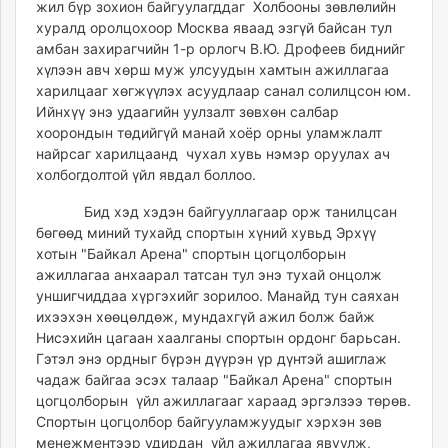
жил бүр зохион байгуулагддаг Холбооны зөвлөлийн
unuudur.mn
хуралд оролцохоор Москва яваад эзгүй байсан тул
isee.mn
амбан захирагчийн 1-р орлогч В.Ю. Дрофеев биднийг
mglradio.com
хүлээн авч хөрш муж улсуудын хамтын ажиллагаа
харилцааг хөгжүүлэх асуудлаар санал солилцсон юм.
fact.mn
Ийнхүү энэ удаагийн уулзалт зөвхөн салбар
itoim.mn
хоорондын төдийгүй манай хоёр орны уламжлалт
tumen.mn
найрсаг харилцаанд чухал хувь нэмэр оруулах ач
shuum.mn
холбогдолтой үйл явдал боллоо.
times.mn
Бид хэд хэдэн байгууллагаар орж танилцсан
tvmongolia.mn
бөгөөд миний тухайд спортын хүний хувьд Эрхүү
mass.mn
хотын "Байкал Арена" спортын цогцолборын
unegui.mn
ажиллагаа анхаарал татсан тул энэ тухай онцолж
assa.mn
уншигчиддаа хүргэхийг зорилоо. Манайд тун саяхан
ихээхэн хөөцөлдөж, мундахгүй ажил болж байж
toim.mn
Нисэхийн цагаан хаалганы спортын ордонг барьсан.
tac.mn
Гэтэл энэ ордныг бүрэн дүүрэн үр дүнтэй ашиглаж
paparazzi.mn
чадаж байгаа эсэх талаар "Байкал Арена" спортын
unread.today
цогцолборын үйл ажиллагааг хараад эргэлзээ төрөв.
Спортын цогцолбор байгууламжуудыг хэрхэн зөв
менежментээр удирдан үйл ажиллагаа явуулж,