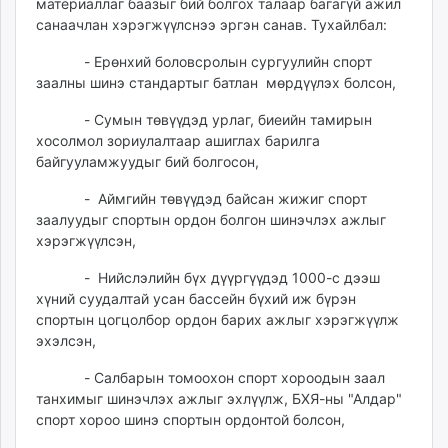
материаллаг баазыг бий болгох талаар багагүй ажил
санаачлан хэрэгжүүлснээ эргэн санав. Тухайлбал:
- Ерөнхий боловсролын сургуулийн спорт
заалны шинэ стандартыг батлан мөрдүүлэх болсон,
- Сумын төвүүдэд урлаг, биеийн тамирын
хосолмол зориулалтаар ашиглах барилга
байгууламжуудыг бий болгосон,
- Аймгийн төвүүдэд байсан жижиг спорт
заалуудыг спортын ордон болгон шинэчлэх ажлыг
хэрэгжүүлсэн,
- Нийслэлийн бүх дүүргүүдэд 1000-с дээш
хүний суудалтай усан бассейн бүхий иж бүрэн
спортын цогцолбор ордон барих ажлыг хэрэгжүүлж
эхэлсэн,
- Салбарын томоохон спорт хороодын заал
танхимыг шинэчлэх ажлыг эхлүүлж, БХЯ-ны "Алдар"
спорт хороо шинэ спортын ордонтой болсон,