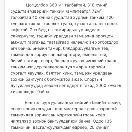
2
Цогцолбор 360 м
талбайтай, 318 хүний
2
судалтай үзвэрийн танхим /ампитеатр/, 72м
талбайтай 40 хүний суудалтай хурлын танхим, 120
хүн нэгэн зэрэг хооллох гуанз, хүлээн авалтын өрөө,
кафетай. Энэ бүгд нь тамирчдын ур чадварыг
сайжруулж, тэднийг уралдаан тэмцээнд оролцож
амжилт гаргахад таатайгаар нөлөөлж ач холбогдлоо
өгч байна. Биеийн тамир, бялдаржуулалтын төв,
тамирчдад зориулсан лаборатори, эмнэлэгтэй,
биеийн тамир, спорт, бялдаржуулах чиглэлийн заал
танхим нэг дор төвлөрсөн тул ямар ч төрлийн
сургалт явуулах, бэлтгэл хийх, тэмцээн уралдаан
зохион байгуулах боломжтой ажээ. Спортын
дугуйлангуудад зөвхөн нэг өдөрт л гэхэд 2000 хүүхэд
хичээллэдэг байна.
Бэлтгэл сургуулилалтыг нийтийн биеийн тамир,
спорт сонирхогчдын, дэд мастераас дээш зэрэгтэй
тамирчдад зориулсан мэргэжлийн гэсэн хоёр
чиглэлээр зохион байгуулдаг юм байна. Одоо 135
тамирчин, дасгалжуулагчдыг өдрөөр, 20 хүнийг