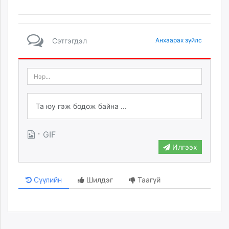
Сэтгэгдэл
Анхаарах зүйлс
·
GIF
Илгээх
Сүүлийн
Шилдэг
Таагүй