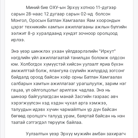
ikon.mn
Миний бие ОХУ-ын Эрхүү хотноо 11-дүгээр
mnb.mn
сарын 28-наас 12 дугаар сарын 02-нд болсон
Livetv.mn
Монгол, Оросын Батлан Хамгаалах Яам хоорондын
цэрэг техникийн хамтын ажиллагааны ажлын бүлгийн
Eguur.mn
ээлжит 8-р хуралдаанд хүндэт зочноор оролцоод
24tsag.mn
ирлээ.
shuud.mn
eagle.mn
Энэ үеэр шинжлэх ухаан үйлдвэрлэлийн "Иркут"
нэгдлийн үйл ажиллагаатай танилцах боломж олдсон
ergelt.mn
юм. Холбогдох хүмүүстэй хийсэн уулзалт яриа бүхэн
zarig.mn
амжилттай болж, ялангуяа сүүлийн жилүүдэд зогсонг
today.mn
байдалд ороод байсан хоёр орны Батлан Хамгаалах
zuv.mn
салбарын хамтын ажиллагааг урагшлуулж, зарим нэг
mminfo.mn
гацаа, үл ойлголцолыг арилгаж чадлаа. Энэ нь
шинээр байгуулагдсан манай Засгийн газраас авч
ugluu.mn
хэрэгжүүлсэн хэд хэдэн чухал арга хэмжээ,
urlag.mn
талуудын идэвх хүчин чармайлтын үр дүн байсан
unen.mn
бөгөөд оролцогч талууд урам, баяртай байсан нь нэн
asu.mn
таатай сэтгэгдэл төрүүлж байлаа.
shudarga.mn
Уулзалтын үеэр Эрхүү мужийн амбан захирагч
shuurhai.mn