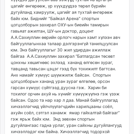
цагийг өнгөрөөж, үр хүүхдүүдээ төрөл бүрийн
дугуйланд хамруулж, цагийг ая тухтай өнгөрөөж
байх юм. Биднийг "Байкал Арена" спортын
цогцолборын захирал ОХУ-ын биеийн тамирын
гавьяат ажилтан, ШУ-ын доктор, доцент
А.А.Сахиуллин өөрийн орлогч нарын хамт хүлээн авч
байгууллагынхаа талаар дэлгэрэнгүй танилцуулсан
юм. Энэ байгууллагыг 30 жил удирдан ажиллаж
байгаа А.А.Сахиуллин захирал “Батлагдсан төсөвт
цонхны хөшигнөөс эхлээд хананд өлгөсөн зураг,
тавцанд тавьсан цэцэг гээд бүх тохижилт багтсан.
Анх намайг хүмүүс шүүмжилж байсан. Спортын
цогцолборын хананд уран зураг өлгөлөө, орсон
гарсан хүмүүс сүйтгээд дуусна гэж. Харин би
тохилог орчин ахуй нь хүнийг хүмүүжүүлнэ гэж үзэж
байсан. Одоо та нар хар л даа. Манай байгууллагад
хичээллэгчид үйлчлүүлэгчдийн харилцааны соёл,
ахуйн соёл, сэтгэл ханамж ямар гайхалтай байгааг”
гэж ярьж байх юм. Энд зөвхөн спортын
дугуйлангаас гадна урлаг, уран сайхны дугуйлангууд
хичээллэдэг юм байна. Хичээллэгчид тодорхой