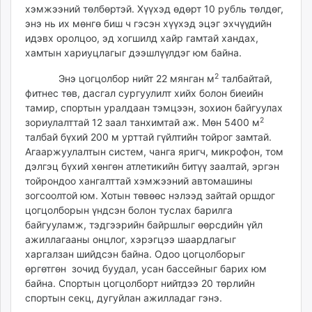
хэмжээний төлбөртэй. Хүүхэд өдөрт 10 рубль төлдөг,
энэ нь их мөнгө биш ч гэсэн хүүхэд эцэг эхчүүдийн
идэвх оролцоо, эд хогшилд хайр гамтай хандах,
хамтын хариуцлагыг дээшлүүлдэг юм байна.
2
Энэ цогцолбор нийт 22 мянган м
талбайтай,
фитнес төв, дасгал сургуулилт хийх болон биеийн
тамир, спортын уралдаан тэмцээн, зохион байгуулах
2
зориулалттай 12 заал танхимтай аж. Мөн 5400 м
талбай бүхий 200 м урттай гүйлтийн тойрог замтай.
Агааржуулалтын систем, чанга яригч, микрофон, том
дэлгэц бүхий хөнгөн атлетикийн битүү заалтай, эргэн
тойрондоо хангалттай хэмжээний автомашины
зогсоолтой юм. Хотын төвөөс нэлээд зайтай оршдог
цогцолборын үндсэн болон туслах барилга
байгууламж, тэдгээрийн байршлыг өөрсдийн үйл
ажиллагааны онцлог, хэрэгцээ шаардлагыг
харгалзан шийдсэн байна. Одоо цогцолборыг
өргөтгөн зочид буудал, усан бассейныг барих юм
байна. Спортын цогцолборт нийтдээ 20 төрлийн
спортын секц, дугуйлан ажилладаг гэнэ.