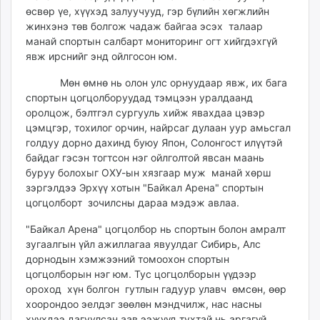
өсвөр үе, хүүхэд залуучууд, гэр бүлийн хөгжлийн
жинхэнэ төв болгож чадаж байгаа эсэх талаар
манай спортын салбарт мониторинг огт хийгдэхгүй
явж ирснийг энд ойлгосон юм.
Мөн өмнө нь олон улс орнуудаар явж, их бага
спортын цогцолборуудад тэмцээн уралдаанд
оролцож, бэлтгэл сургууль хийж явахдаа цэвэр
цэмцгэр, тохилог орчин, найрсаг дулаан уур амьсгал
голдуу дорно дахинд буюу Япон, Солонгост илүүтэй
байдаг гэсэн тогтсон нэг ойлголтой явсан маань
буруу болохыг ОХУ-ын хязгаар муж манай хөрш
зэргэлдээ Эрхүү хотын "Байкал Арена" спортын
цогцолборт зочилсны дараа мэдэж авлаа.
"Байкал Арена" цогцолбор нь спортын болон амралт
зугаалгын үйл ажиллагаа явуулдаг Сибирь, Алс
дорнодын хэмжээний томоохон спортын
цогцолборын нэг юм. Тус цогцолборын үүдээр
ороход хүн болгон гутлын гадуур улавч өмсөн, өөр
хоорондоо эелдэг зөөлөн мэндчилж, нас насны
хүүхдээ дагуулсан аав ээжүүд тухтай нь аргагүй