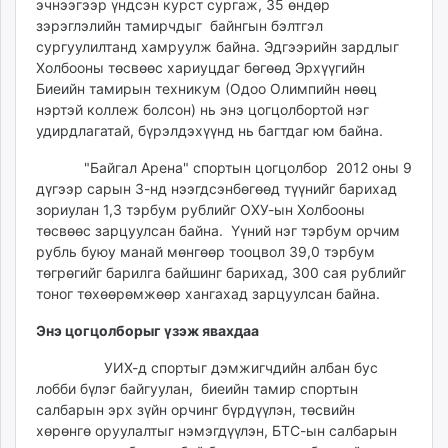
эчнээгээр үндсэн курст сургаж, 35 өндөр
зэрэглэлийн тамирчдыг байнгын бэлтгэл
сургуулилтанд хамруулж байна. Эдгээрийн зардлыг
Холбооны төсвөөс хариуцдаг бөгөөд Эрхүүгийн
Биеийн тамирын техникум (Одоо Олимпийн нөөц
нэртэй коллеж болсон) нь энэ цогцолбортой нэг
удирдлагатай, бүрэлдэхүүнд нь багтдаг юм байна.
"Байгал Арена" спортын цогцолбор 2012 оны 9
дүгээр сарын 3-нд нээгдсэнбөгөөд түүнийг барихад
зориулан 1,3 тэрбум рублийг ОХУ-ын Холбооны
төсвөөс зарцуулсан байна. Үүний нэг тэрбум орчим
рубль буюу манай мөнгөөр тооцвол 39,0 тэрбум
төгрөгийг барилга байшинг барихад, 300 сая рублийг
тоног төхөөрөмжөөр хангахад зарцуулсан байна.
Энэ цогцолборыг үзэж явахдаа
УИХ-д спортыг дэмжигчдийн албан бус
лобби бүлэг байгуулан, биеийн тамир спортын
салбарын эрх зүйн орчинг бүрдүүлэн, төсвийн
хөрөнгө оруулалтыг нэмэгдүүлэн, БТС-ын салбарын