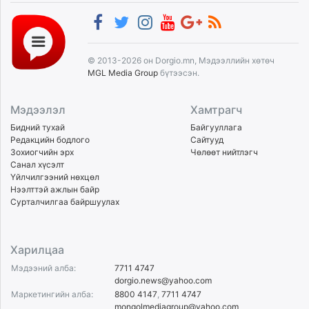
© 2013-2026 он Dorgio.mn, Мэдээллийн хөтөч
MGL Media Group
бүтээсэн.
Мэдээлэл
Хамтрагч
Бидний тухай
Байгууллага
Редакцийн бодлого
Сайтууд
Зохиогчийн эрх
Чөлөөт нийтлэгч
Санал хүсэлт
Үйлчилгээний нөхцөл
Нээлттэй ажлын байр
Сурталчилгаа байршуулах
Харилцаа
Мэдээний алба:
7711 4747
dorgio.news@yahoo.com
Маркетингийн алба:
8800 4147
,
7711 4747
mongolmediagroup@yahoo.com