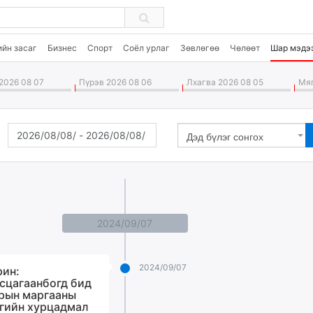
ийн засаг
Бизнес
Спорт
Соёл урлаг
Зөвлөгөө
Чөлөөт
Шар мэдэ
2026 08 07
Пүрэв 2026 08 06
Лхагва 2026 08 05
Мяг
Дэд бүлэг сонгох
2024/09/07
2024/09/07
рин:
сцагаанбогд бид
рын маргааны
гийн хурцадмал