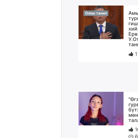
Амь
Олны танил
тур
гиш
хий
Ерө
У.О
тан
1
"Өг
гур
бүт
мөн
тал
1
6