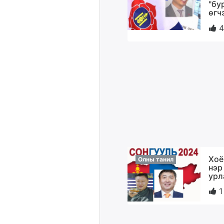
"бу
өгч
4
Хоё
Олны танил
нэр
урл
1