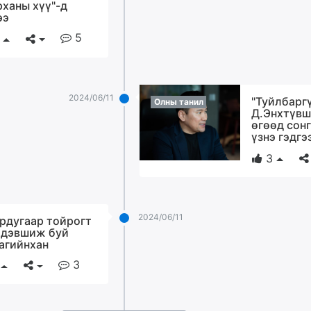
рханы хүү"-д
ээ
5
2024/06/11
"Туйлбарг
Олны танил
Д.Энхтүвш
өгөөд сон
үзнэ гэдгэ
3
2024/06/11
рдугаар тойрогт
 дэвшиж буй
агийнхан
3