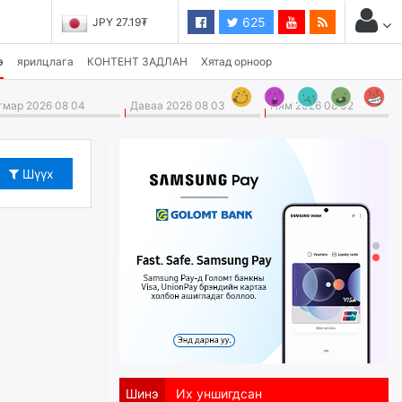
625
JPY 27.19₮
э
ярилцлага
КОНТЕНТ ЗАДЛАН
Хятад орноор
мар 2026 08 04
Даваа 2026 08 03
Ням 2026 08 02
Шүүх
Шинэ
Их уншигдсан