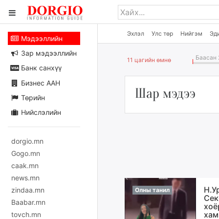
Эхлэл
Улс төр
Нийгэм
Эд
Мэдээллийн
Зар мэдээллийн
Баасан 
11 цагийн өмнө
Банк санхүү
Бизнес ААН
Шар мэдээ
Төрийн
Нийслэлийн
dorgio.mn
Gogo.mn
caak.mn
news.mn
Н.У
zindaa.mn
Олны танил
Сек
Baabar.mn
хоё
хам
tovch.mn