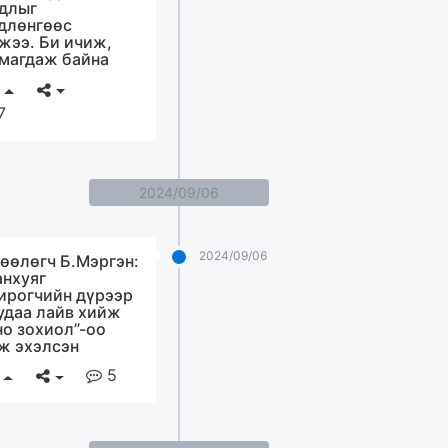
длыг
длөнгөөс
жээ. Би ичиж,
магдаж байна
7
2024/09/06
2024/09/06
өөлөгч Б.Мэргэн:
анхуяг
ирогчийн дүрээр
 удаа лайв хийж
но зохиол”-оо
ж эхэлсэн
5