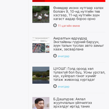
Өнөөдөр ихэнх нутгаар халах
боловч 9, 10-нд нутгийн төв
хэсгээр, 11-нд нутгийн зүүн
хагаст аадар бороо орно
11 цагийн өмнө
Амралтын өдрүүдэд
Энхтайвны гүүрний баруун,
зүүн талын туслах авто замыг
хааж, засварлана
өчигдѳр
ЦУОШГ: Голд ороод хөл
тулахгүй бол буц. Усны урсгал,
нүх, хуйлрал гэнэт хүнийг
татаж живэхэд хүргэдэг
өчигдѳр
Б.Дашпүрэв: Аялал
жуулчлалын үйлчилгээ
эрхэлдэг иргэд таних