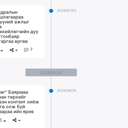
2024/07/02
дралын
шлагаараа
үүний ажлыг
х
нхийлөгчийн дүү
тгонбаяр
гаргаа өргөв
7
2024/06/24
2024/06/24
зөг" Баярмаа
ван төрхийг
ээн контент хийж
гө олж буй
аараа ийн ярив
6