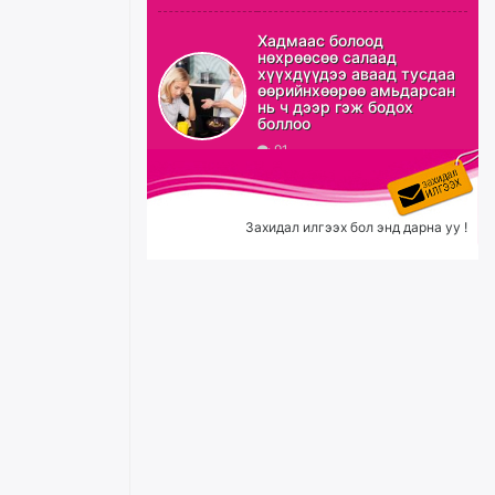
Б.Сэмжидмаа: Зөвшөөрлийн
Хадмаас болоод
шинжтэй 103 бүртгэлээс
нөхрөөсөө салаад
нийслэлийн бизнес
хүүхдүүдээ аваад тусдаа
эрхлэгчдийг чөлөөллөө
өөрийнхөөрөө амьдарсан
нь ч дээр гэж бодох
өчигдѳр
боллоо
91
Эрэн хайж байна
өчигдѳр
Захидал илгээх бол энд дарна уу !
С.Амарсайхан: Орон сууцны
залилангаас сэргийлэхийн
тулд барилгатай холбоотой бүх
мэдээллийг харуулах шинэ
цахим систем танилцуулна
уржигдар
“Хотын дарга сонсож байна”
150150 тусгай дугаарыг
наймдугаар сарын 14-нөөс