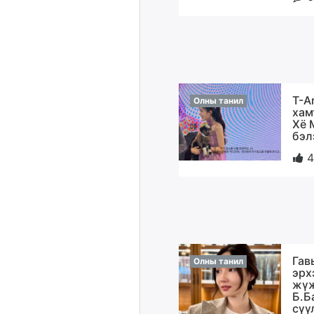
T-A
Олны танил
хам
Хё 
бэл
4
Гав
Олны танил
эрх
жүж
Б.Б
сүү