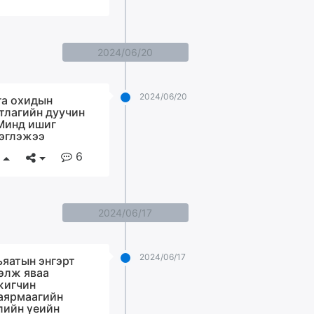
2024/06/20
2024/06/20
ra охидын
тлагийн дуучин
Минд ишиг
эглэжээ
6
2024/06/17
2024/06/17
ьяатын энгэрт
элж яваа
игчин
аярмаагийн
лийн үеийн