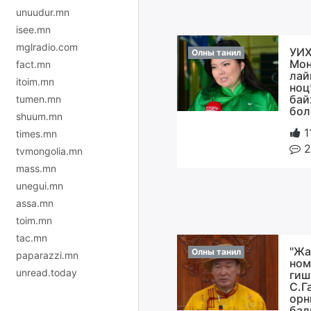
unuudur.mn
isee.mn
mglradio.com
УИХ
Олны танил
Мон
fact.mn
лай
itoim.mn
ноц
бай
tumen.mn
бол
shuum.mn
1
times.mn
2
tvmongolia.mn
mass.mn
unegui.mn
assa.mn
toim.mn
tac.mn
"Жа
Олны танил
paparazzi.mn
ном
unread.today
гиш
С.Г
орн
бад