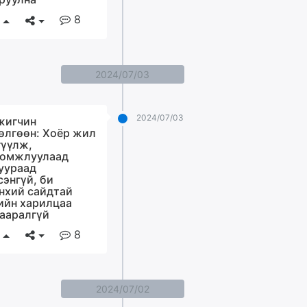
8
2024/07/03
2024/07/03
игчин
өлгөөн: Хоёр жил
гүүлж,
омжлуулаад
уураад
сэнгүй, би
нхий сайдтай
ийн харилцаа
ааралгүй
8
2024/07/02