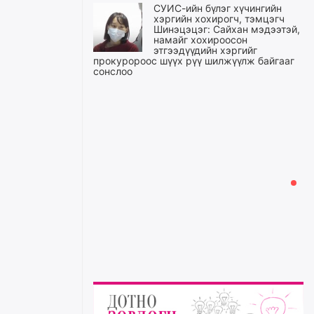
СУИС-ийн бүлэг хүчингийн
хэргийн хохирогч, тэмцэгч
Шинэцэцэг: Сайхан мэдээтэй,
намайг хохироосон
этгээдүүдийн хэргийг
прокуророос шүүх рүү шилжүүлж байгааг
сонслоо
өчигдѳр
Өчигдрийн байдлаар ₮10000
доош дүнгээр шатахууны
худалдан авалт хийсэн 1500
баримт бүртгэгджээ
өчигдѳр
Шатахуун олголтыг 50,000
төгрөгөөр хязгаарласныг
нэмэгдүүлж 100,000 төгрөгт
хүргэхээр судалж байгаа
өчигдѳр
Ц.Сандаг-Очир: COP17 ба
COP31 хурлын уялдаа нь