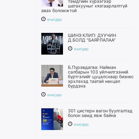
тэмдгийн хүрээгээр
шатахууныг хязгаарлалтгүй
авах боломжтой
өчигдѳр
ШИНЭ КЛИП: ДУУЧИН
Д.БОЛД "БАЯРЛАЛАА"
өчигдѳр
Б.Пүрэвдагва: Найман
салбарын 103 үйлчилгээний
бүртгэлийг цуцалснаар бизнес
эрхлэхэд таатай нөхцөл
бүрдэнэ
өчигдѳр
301 цистерн вагон буулгалтад
болон замд явж байна
өчигдѳр