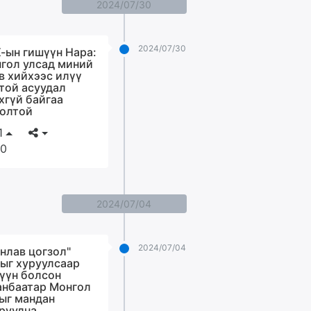
2024/07/30
2024/07/30
-ын гишүүн Нара:
гол улсад миний
в хийхээс илүү
той асуудал
хгүй байгаа
олтой
1
0
2024/07/04
2024/07/04
нлав цогзол"
ыг хуруулсаар
үүн болсон
анбаатар Монгол
ыг мандан
руулна