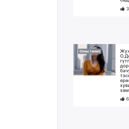
3
Жүж
Олны танил
О.Д
гүт
дор
бач
тэс
ерө
хув
хам
6