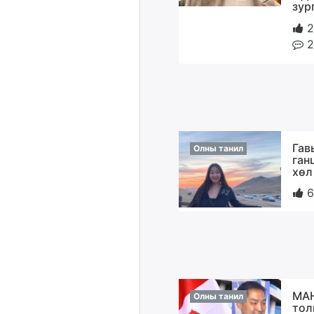
зур
2
2
Гав
Олны танил
ган
хөл
6
МАН
Олны танил
тол