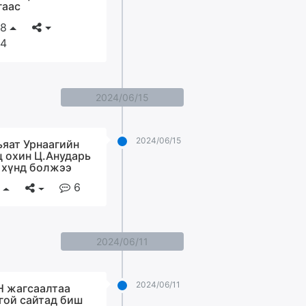
гаас
8
4
2024/06/15
2024/06/15
ьяат Урнаагийн
ц охин Ц.Анударь
 хүнд болжээ
6
2024/06/11
2024/06/11
 жагсаалтаа
гой сайтад биш