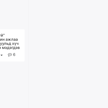
Д.Амарбаясгалан:
Шатахууныхаа 97 хувийг нэг
улсаас авдаг хараат байдлаа
зогсоож, Арабын орнуудаас
нийлүүлэх ажлыг сэргээх
ёстой
үй"
уржигдар
ин ажлаа
гуульд хүч
э мэдэгдэв
Худалдагч Н.Амарзаяа:
Дэлгүүрийн 32 хуудастай
6
өрийн дэвтэр долоо хоногт л
дүүрдэг
уржигдар
АИ-92 шатахууны нийлүүлэлт
тасралтгүй үргэлжилж байна
уржигдар
I ангийн цахим бүртгэл энэ
сарын 17-ноос эхэлнэ