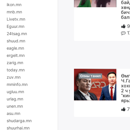
бай
ikon.mn
хөн
mnb.mn
бич
бал
Livetv.mn
9
Eguur.mn
1
24tsag.mn
shuud.mn
eagle.mn
ergelt.mn
zarig.mn
today.mn
Өмг
Олны танил
zuv.mn
Ч.Г
mminfo.mn
хох
2 ч
ugluu.mn
“ки
urlag.mn
ярь
unen.mn
7
asu.mn
shudarga.mn
shuurhai.mn