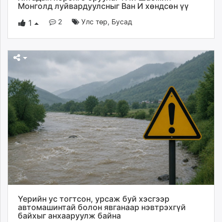
Монголд луйвардуулсныг Ван И хөндсөн үү
2
Улс төр
,
Бусад
1
Үерийн ус тогтсон, урсаж буй хэсгээр
автомашинтай болон явганаар нэвтрэхгүй
байхыг анхааруулж байна