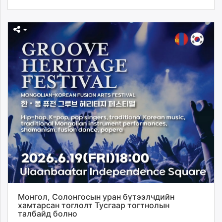
Монгол, Солонгосын уран бүтээлчдийн
хамтарсан тоглолт Тусгаар тогтнолын
талбайд болно