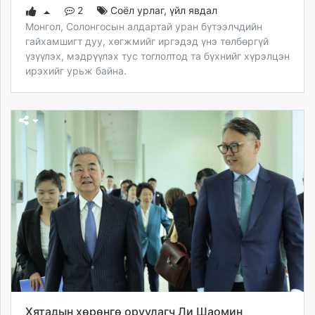
2
Соёл урлаг
,
үйл явдал
Монгол, Солонгосын алдартай уран бүтээлчдийн
гайхамшигт дуу, хөгжмийг иргэдэд үнэ төлбөргүй
үзүүлэх, мэдрүүлэх тус тоглолтод та бүхнийг хүрэлцэн
ирэхийг урьж байна.
Хятадын хөрөнгө оруулагч Ли Шаомин