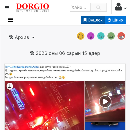
Онцлох
Шинэ
Мэдээллийн
Зар мэдээллийн
Архив
Банк санхүү
Бизнес ААН
2026 оны 06 сарын 15 өдөр
Төрийн
Нийслэлийн
dorgio.mn
Gogo.mn
caak.mn
news.mn
zindaa.mn
Baabar.mn
tovch.mn