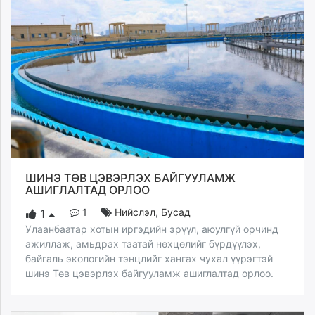
unuudur.mn
isee.mn
mglradio.com
fact.mn
itoim.mn
tumen.mn
shuum.mn
times.mn
tvmongolia.mn
mass.mn
ШИНЭ ТӨВ ЦЭВЭРЛЭХ БАЙГУУЛАМЖ
unegui.mn
АШИГЛАЛТАД ОРЛОО
assa.mn
1
Нийслэл
,
Бусад
1
toim.mn
Улаанбаатар хотын иргэдийн эрүүл, аюулгүй орчинд
tac.mn
ажиллаж, амьдрах таатай нөхцөлийг бүрдүүлэх,
байгаль экологийн тэнцлийг хангах чухал үүрэгтэй
paparazzi.mn
шинэ Төв цэвэрлэх байгууламж ашиглалтад орлоо.
unread.today