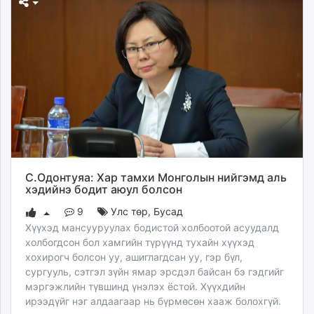
С.Одонтуяа: Хар тамхи Монголын нийгэмд аль
хэдийнэ бодит аюул болсон
9
Улс төр
,
Бусад
Хүүхэд мансууруулах бодистой холбоотой асуудалд
холбогдсон бол хамгийн түрүүнд тухайн хүүхэд
хохирогч болсон уу, ашиглагдсан уу, гэр бүл,
сургууль, сэтгэл зүйн ямар эрсдэл байсан бэ гэдгийг
мэргэжлийн түвшинд үнэлэх ёстой. Хүүхдийн
ирээдүйг нэг алдаагаар нь бүрмөсөн хааж болохгүй.