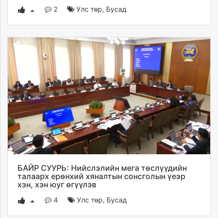
2
Улс төр
,
Бусад
БАЙР СУУРЬ: Нийслэлийн мега төслүүдийн
талаарх ерөнхий хяналтын сонсголын үеэр
хэн, хэн юуг өгүүлэв
4
Улс төр
,
Бусад