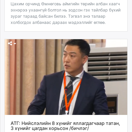
Цахим орчинд Өмнөговь аймгийн төрийн албан хаагч
эхнэрээ ухаангүй болтол нь зодсон гэх тайлбар бүхий
зураг тараад байсан билээ. Тэгвэл энэ талаар
холбогдох албанаас дараах мэдээллийг өглөө.
АТГ: Нийслэлийн 8 хүнийг яллагдагчаар татан,
3 хүнийг цагдан хорьсон /бичлэг/