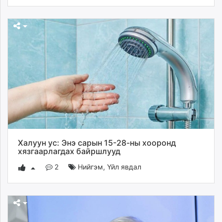
Халуун ус: Энэ сарын 15-28-ны хооронд
хязгаарлагдах байршлууд
2
Нийгэм
,
Үйл явдал