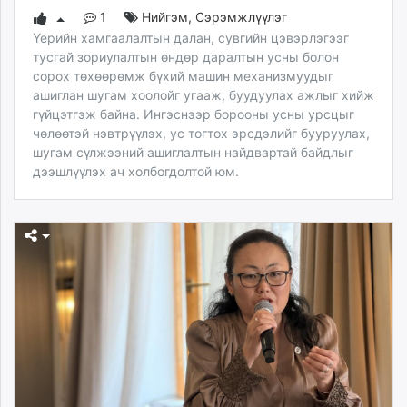
1
Нийгэм
,
Сэрэмжлүүлэг
Үерийн хамгаалалтын далан, сувгийн цэвэрлэгээг
тусгай зориулалтын өндөр даралтын усны болон
сорох төхөөрөмж бүхий машин механизмуудыг
ашиглан шугам хоолойг угааж, буудуулах ажлыг хийж
гүйцэтгэж байна. Ингэснээр борооны усны урсцыг
чөлөөтэй нэвтрүүлэх, ус тогтох эрсдэлийг бууруулах,
шугам сүлжээний ашиглалтын найдвартай байдлыг
дээшлүүлэх ач холбогдолтой юм.