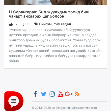
Н.Сарангарав: Бид жуулчдын тоонд биш
чанарт анхаарах цаг болсон
3
Нийгэм
,
Үйл явдал
Үүнээс гадна аялал жуулчлалын байгууллагууд
нутгийн иргэдийг ажлын байраар хангаж, малчдаа
бодитоор дэмжих бүрэн боломжтой. Үүний тулд орон
нутгийн удирдлагууд хувийн хэвшилтэйгээ хамтран,
худалдаа үйлчилгээний төрөлжсөн цэгүүдийг хамгийн
оновчтой байршилд шийдэж байгуулах шаардлагатай
байна.
© 2013-2026 он Dorgio.mn, Мэдээллийн хөтөч