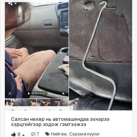
Салсан нөхөр нь автомашиндаа эхнэрээ
хэрцгийгээр зодож гэмтээжээ
7
Нийгэм
,
Сэрэмжлүүлэг
8