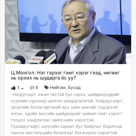
Ц.Монгол: Нэг гэрээг гэмт хэрэг гээд, нөгөөг
нь орхих нь шударга ёс уу?
8
Нийгэм
,
Бусад
1
-Нэгдүгээрт, ижил төстэй бүх гэрээ, шийдвэрүүдийг
хуулийн хүрээнд шалгах шаардлагатай. Хоёрдугаарт,
эрүүгийн болон иргэний эрх зүйн заагийг тодорхой
ялгах, эдийн засгийн шийдвэрийг заавал гэмт хэрэгт
тооцох хандлагаас зайлсхийх хэрэгтэй.
Гуравдугаарт, шүүхийн хараат бус байдлыг бодитоор
хангах институцийн баталгааг бэхжүүлэх хэрэгтэй.