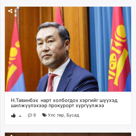
Н.Тавинбэх нарт холбогдох хэргийг шүүхэд
шилжүүлэхээр прокурорт хүргүүлжээ
6
Улс төр
,
Бусад