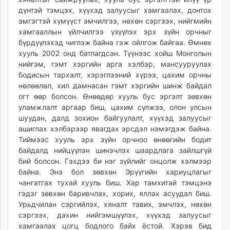
unuudur.mn
дүнтэй тэмцэх, хүүхэд залуусыг хамгаалах, донтох
эмгэгтэй хүмүүст эмчилгээ, нөхөн сэргээх, нийгмийн
isee.mn
хамгааллын үйлчилгээ үзүүлэх эрх зүйн орчныг
mglradio.com
бүрдүүлэхэд чиглэж байна гэж ойлгож байгаа. Өмнөх
fact.mn
хууль 2002 онд батлагдсан. Түүнээс хойш Монголын
itoim.mn
нийгэм, гэмт хэргийн арга хэлбэр, мансууруулах
tumen.mn
бодисын тархалт, хэрэглээний хүрээ, цахим орчны
нөлөөлөл, хил дамнасан гэмт хэргийн шинж байдал
shuum.mn
огт өөр болсон. Өнөөдөр хууль бус эргэлт зөвхөн
times.mn
уламжлалт аргаар биш, цахим сүлжээ, олон улсын
tvmongolia.mn
шуудан, далд зохион байгуулалт, хүүхэд залуусыг
mass.mn
ашиглах хэлбэрээр явагдах эрсдэл нэмэгдэж байна.
unegui.mn
Тиймээс хууль эрх зүйн орчноо өнөөгийн бодит
assa.mn
байдалд нийцүүлэн шинэчлэх шаардлага зайлшгүй
бий болсон. Гэхдээ би нэг зүйлийг онцолж хэлмээр
toim.mn
байна. Энэ бол зөвхөн Эрүүгийн хариуцлагыг
tac.mn
чангатгах тухай хууль биш. Хар тамхитай тэмцэнэ
paparazzi.mn
гэдэг зөвхөн баривчлах, хорих, яллах асуудал биш.
unread.today
Урьдчилан сэргийлэх, хяналт тавих, эмчлэх, нөхөн
сэргээх, дахин нийгэмшүүлэх, хүүхэд залуусыг
хамгаалах цогц бодлого байх ёстой. Хэрэв бид