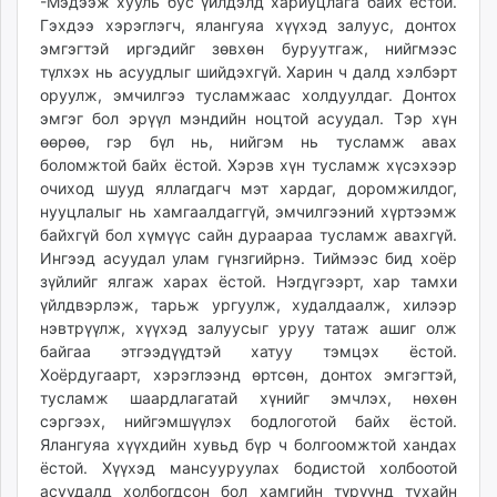
-Мэдээж хууль бус үйлдэлд хариуцлага байх ёстой.
Гэхдээ хэрэглэгч, ялангуяа хүүхэд залуус, донтох
эмгэгтэй иргэдийг зөвхөн буруутгаж, нийгмээс
түлхэх нь асуудлыг шийдэхгүй. Харин ч далд хэлбэрт
оруулж, эмчилгээ тусламжаас холдуулдаг. Донтох
эмгэг бол эрүүл мэндийн ноцтой асуудал. Тэр хүн
өөрөө, гэр бүл нь, нийгэм нь тусламж авах
боломжтой байх ёстой. Хэрэв хүн тусламж хүсэхээр
очиход шууд яллагдагч мэт хардаг, доромжилдог,
нууцлалыг нь хамгаалдаггүй, эмчилгээний хүртээмж
байхгүй бол хүмүүс сайн дураараа тусламж авахгүй.
Ингээд асуудал улам гүнзгийрнэ. Тиймээс бид хоёр
зүйлийг ялгаж харах ёстой. Нэгдүгээрт, хар тамхи
үйлдвэрлэж, тарьж ургуулж, худалдаалж, хилээр
нэвтрүүлж, хүүхэд залуусыг уруу татаж ашиг олж
байгаа этгээдүүдтэй хатуу тэмцэх ёстой.
Хоёрдугаарт, хэрэглээнд өртсөн, донтох эмгэгтэй,
тусламж шаардлагатай хүнийг эмчлэх, нөхөн
сэргээх, нийгэмшүүлэх бодлоготой байх ёстой.
Ялангуяа хүүхдийн хувьд бүр ч болгоомжтой хандах
ёстой. Хүүхэд мансууруулах бодистой холбоотой
асуудалд холбогдсон бол хамгийн түрүүнд тухайн