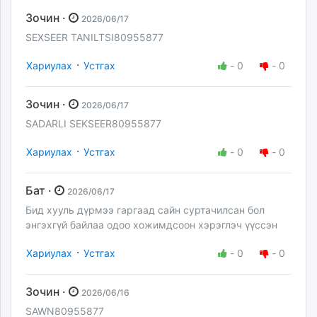
Зочин ·
2026/06/17
SEXSEER TANILTSI80955877
·
Хариулах
Устгах
-
0
-
0
Зочин ·
2026/06/17
SADARLI SEKSEER80955877
·
Хариулах
Устгах
-
0
-
0
Бат ·
2026/06/17
Бид хууль дүрмээ гаргаад сайн суртачилсан бол
энгэхгүй байлаа одоо хожимдсоон хэрэглэч үүссэн
·
Хариулах
Устгах
-
0
-
0
Зочин ·
2026/06/16
SAWN80955877