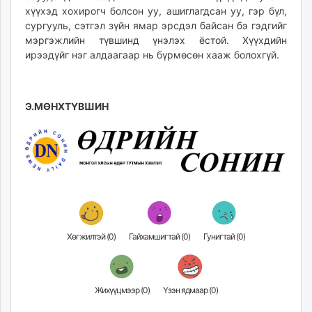
хүүхэд хохирогч болсон уу, ашиглагдсан уу, гэр бүл,
сургууль, сэтгэл зүйн ямар эрсдэл байсан бэ гэдгийг
мэргэжлийн түвшинд үнэлэх ёстой. Хүүхдийн
ирээдүйг нэг алдаагаар нь бүрмөсөн хааж болохгүй.
Э.МӨНХТҮВШИН
Хөгжилтэй (
0
)
Гайхамшигтай (
0
)
Гунигтай (
0
)
Жихүүцмээр (
0
)
Үзэн ядмаар (
0
)