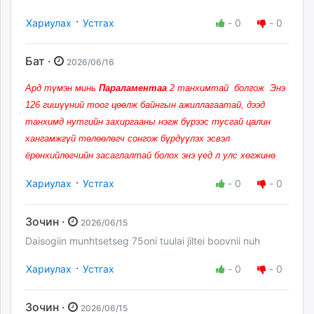
·
Хариулах
Устгах
-
0
-
0
Бат ·
2026/06/16
Ард түмэн минь
Параламентаа
2 танхимтай болгож Энэ
126 гишүүний тоог цөөлж байнгын ажиллагаатай, дээд
танхимд нутгийн захиргааны нэгж бүрээс тусгай цалин
хангамжгүй төлөөлөгч сонгож бүрдүүлэх эсвэл
ёрөнхийлөгчийн засаглалтай болох энэ үед л улс хөгжинө
·
Хариулах
Устгах
-
0
-
0
Зочин ·
2026/06/15
Daisogiin munhtsetseg 75oni tuulai jiltei boovnii nuh
·
Хариулах
Устгах
-
0
-
0
Зочин ·
2026/06/15