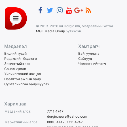
© 2013-2026 он Dorgio.mn, Мэдээллийн хөтөч
MGL Media Group
бүтээсэн.
Мэдээлэл
Хамтрагч
Бидний тухай
Байгууллага
Редакцийн бодлого
Сайтууд
Зохиогчийн эрх
Чөлөөт нийтлэгч
Санал хүсэлт
Үйлчилгээний нөхцөл
Нээлттэй ажлын байр
Сурталчилгаа байршуулах
Харилцаа
Мэдээний алба:
7711 4747
dorgio.news@yahoo.com
Маркетингийн алба:
8800 4147
,
7711 4747