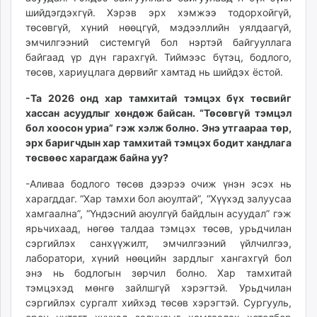
шийдэгдэхгүй. Хэрэв эрх хэмжээ тодорхойгүй,
төсөвгүй, хүний нөөцгүй, мэдээллийн уялдаагүй,
эмчилгээний системгүй бол нэртэй байгууллага
байгаад үр дүн гарахгүй. Тиймээс бүтэц, бодлого,
төсөв, хариуцлага дөрвийг хамтад нь шийдэх ёстой.
-Та 2026 онд хар тамхитай тэмцэх бүх төсвийг
хассан асуудлыг хөндөж байсан. “Төсөвгүй тэмцэл
бол хоосон уриа” гэж хэлж болно. Энэ утгаараа төр,
эрх баригчдын хар тамхитай тэмцэх бодит хандлага
төсвөөс харагдаж байна уу?
-Аливаа бодлого төсөв дээрээ очиж үнэн эсэх нь
харагддаг. “Хар тамхи бол аюултай”, “Хүүхэд залуусаа
хамгаална”, “Үндэсний аюулгүй байдлын асуудал” гэж
ярьчихаад, нөгөө талдаа тэмцэх төсөв, урьдчилан
сэргийлэх санхүүжилт, эмчилгээний үйлчилгээ,
лаборатори, хүний нөөцийн зардлыг хангахгүй бол
энэ нь бодлогын зөрчил болно. Хар тамхитай
тэмцэхэд мөнгө зайлшгүй хэрэгтэй. Урьдчилан
сэргийлэх сургалт хийхэд төсөв хэрэгтэй. Сургууль,