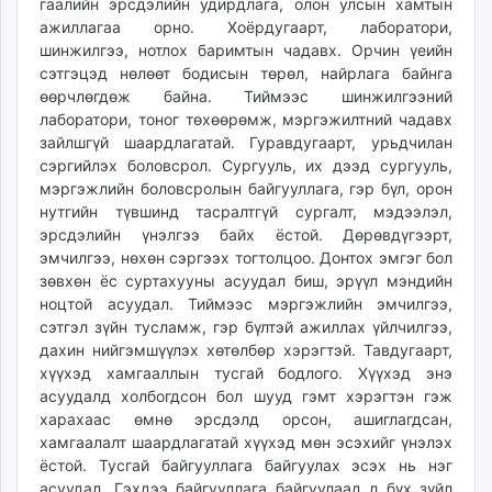
гаалийн эрсдэлийн удирдлага, олон улсын хамтын
ажиллагаа орно. Хоёрдугаарт, лаборатори,
шинжилгээ, нотлох баримтын чадавх. Орчин үеийн
сэтгэцэд нөлөөт бодисын төрөл, найрлага байнга
өөрчлөгдөж байна. Тиймээс шинжилгээний
лаборатори, тоног төхөөрөмж, мэргэжилтний чадавх
зайлшгүй шаардлагатай. Гуравдугаарт, урьдчилан
сэргийлэх боловсрол. Сургууль, их дээд сургууль,
мэргэжлийн боловсролын байгууллага, гэр бүл, орон
нутгийн түвшинд тасралтгүй сургалт, мэдээлэл,
эрсдэлийн үнэлгээ байх ёстой. Дөрөвдүгээрт,
эмчилгээ, нөхөн сэргээх тогтолцоо. Донтох эмгэг бол
зөвхөн ёс суртахууны асуудал биш, эрүүл мэндийн
ноцтой асуудал. Тиймээс мэргэжлийн эмчилгээ,
сэтгэл зүйн тусламж, гэр бүлтэй ажиллах үйлчилгээ,
дахин нийгэмшүүлэх хөтөлбөр хэрэгтэй. Тавдугаарт,
хүүхэд хамгааллын тусгай бодлого. Хүүхэд энэ
асуудалд холбогдсон бол шууд гэмт хэрэгтэн гэж
харахаас өмнө эрсдэлд орсон, ашиглагдсан,
хамгаалалт шаардлагатай хүүхэд мөн эсэхийг үнэлэх
ёстой. Тусгай байгууллага байгуулах эсэх нь нэг
асуудал. Гэхдээ байгууллага байгуулаад л бүх зүйл