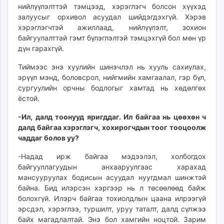
нийлүүлэлттэй тэмцээд, хэрэглэгч болсон хүүхэд
залуусыг орхивол асуудал шийдэгдэхгүй. Хэрэв
хэрэглэгчтэй ажиллаад, нийлүүлэлт, зохион
байгуулалттай гэмт бүлэглэлтэй тэмцэхгүй бол мөн үр
дүн гарахгүй.
Тиймээс энэ хуулийн шинэчлэл нь хууль сахиулах,
эрүүл мэнд, боловсрол, нийгмийн хамгаалал, гэр бүл,
сургуулийн орчны бодлогыг хамтад нь хөдөлгөх
ёстой.
-Ил, далд тоонууд яригддаг. Ил байгаа нь цөөхөн ч
далд байгаа хэрэглэгч, хохирогчдын тоог тооцоолж
чаддаг болов уу?
-Надад ирж байгаа мэдээлэл, холбогдох
байгууллагуудын анхааруулгаас харахад
мансууруулах бодисын асуудал нуугдмал шинжтэй
байна. Бид илэрсэн хэргээр нь л төсөөлөөд байж
болохгүй. Илэрч байгаа тохиолдлын цаана илрээгүй
эрсдэл, хэрэглээ, туршилт, уруу таталт, далд сүлжээ
байх магадлалтай. Энэ бол хамгийн ноцтой. Зарим