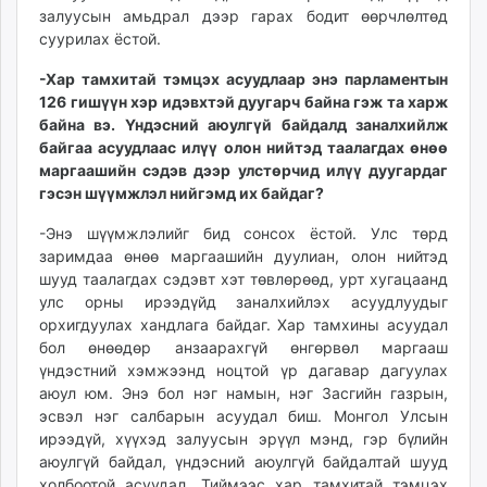
залуусын амьдрал дээр гарах бодит өөрчлөлтөд
суурилах ёстой.
-Хар тамхитай тэмцэх асуудлаар энэ парламентын
126 гишүүн хэр идэвхтэй дуугарч байна гэж та харж
байна вэ. Үндэсний аюулгүй байдалд заналхийлж
байгаа асуудлаас илүү олон нийтэд таалагдах өнөө
маргаашийн сэдэв дээр улстөрчид илүү дуугардаг
гэсэн шүүмжлэл нийгэмд их байдаг?
-Энэ шүүмжлэлийг бид сонсох ёстой. Улс төрд
заримдаа өнөө маргаашийн дуулиан, олон нийтэд
шууд таалагдах сэдэвт хэт төвлөрөөд, урт хугацаанд
улс орны ирээдүйд заналхийлэх асуудлуудыг
орхигдуулах хандлага байдаг. Хар тамхины асуудал
бол өнөөдөр анзаарахгүй өнгөрвөл маргааш
үндэстний хэмжээнд ноцтой үр дагавар дагуулах
аюул юм. Энэ бол нэг намын, нэг Засгийн газрын,
эсвэл нэг салбарын асуудал биш. Монгол Улсын
ирээдүй, хүүхэд залуусын эрүүл мэнд, гэр бүлийн
аюулгүй байдал, үндэсний аюулгүй байдалтай шууд
холбоотой асуудал. Тиймээс хар тамхитай тэмцэх