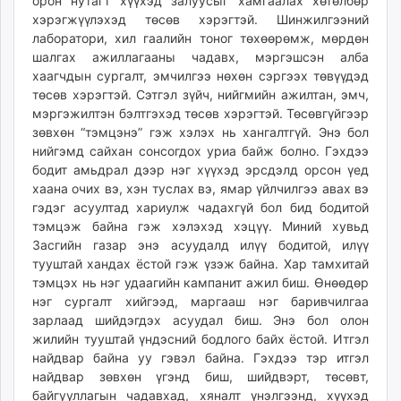
орон нутагт хүүхэд залуусыг хамгаалах хөтөлбөр
хэрэгжүүлэхэд төсөв хэрэгтэй. Шинжилгээний
лаборатори, хил гаалийн тоног төхөөрөмж, мөрдөн
шалгах ажиллагааны чадавх, мэргэшсэн алба
хаагчдын сургалт, эмчилгээ нөхөн сэргээх төвүүдэд
төсөв хэрэгтэй. Сэтгэл зүйч, нийгмийн ажилтан, эмч,
мэргэжилтэн бэлтгэхэд төсөв хэрэгтэй. Төсөвгүйгээр
зөвхөн “тэмцэнэ” гэж хэлэх нь хангалтгүй. Энэ бол
нийгэмд сайхан сонсогдох уриа байж болно. Гэхдээ
бодит амьдрал дээр нэг хүүхэд эрсдэлд орсон үед
хаана очих вэ, хэн туслах вэ, ямар үйлчилгээ авах вэ
гэдэг асуултад хариулж чадахгүй бол бид бодитой
тэмцэж байна гэж хэлэхэд хэцүү. Миний хувьд
Засгийн газар энэ асуудалд илүү бодитой, илүү
тууштай хандах ёстой гэж үзэж байна. Хар тамхитай
тэмцэх нь нэг удаагийн кампанит ажил биш. Өнөөдөр
нэг сургалт хийгээд, маргааш нэг баривчилгаа
зарлаад шийдэгдэх асуудал биш. Энэ бол олон
жилийн тууштай үндэсний бодлого байх ёстой. Итгэл
найдвар байна уу гэвэл байна. Гэхдээ тэр итгэл
найдвар зөвхөн үгэнд биш, шийдвэрт, төсөвт,
байгууллагын чадавхад, хяналт үнэлгээнд, хүүхэд