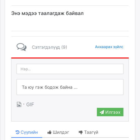
Энэ мэдээ таалагдаж байвал
Сэтгэгдэлүүд (9)
Анхаарах зүйлс
·
GIF
Илгээх
Сүүлийн
Шилдэг
Таагүй