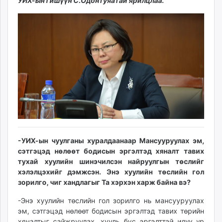
14:20:22
03:34:22
УИХ-ын гишүүн С.Одонтуяатай ярилцлаа.
ikon.mn
mnb.mn
Livetv.mn
Eguur.mn
24tsag.mn
shuud.mn
eagle.mn
ergelt.mn
zarig.mn
today.mn
zuv.mn
-УИХ-ын чуулганы хуралдаанаар Мансууруулах эм,
mminfo.mn
сэтгэцэд нөлөөт бодисын эргэлтэд хяналт тавих
ugluu.mn
тухай хуулийн шинэчилсэн найруулгын төслийг
urlag.mn
хэлэлцэхийг дэмжсэн. Энэ хуулийн төслийн гол
unen.mn
зорилго, чиг хандлагыг Та хэрхэн харж байна вэ?
asu.mn
-Энэ хуулийн төслийн гол зорилго нь мансууруулах
shudarga.mn
эм, сэтгэцэд нөлөөт бодисын эргэлтэд тавих төрийн
shuurhai.mn
хяналтыг сайжруулах, хууль бус эргэлттэй илүү үр