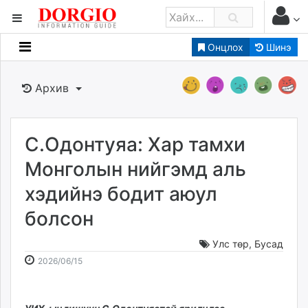
Онцлох
Шинэ
Мэдээллийн
Зар мэдээллийн
Архив
Банк санхүү
Бизнес ААН
Төрийн
С.Одонтуяа: Хар тамхи
Нийслэлийн
Монголын нийгэмд аль
хэдийнэ бодит аюул
dorgio.mn
болсон
Gogo.mn
caak.mn
Улс төр
,
Бусад
news.mn
2026-
2026-
2026/06/15
zindaa.mn
06-
08-
Baabar.mn
15
07
tovch.mn