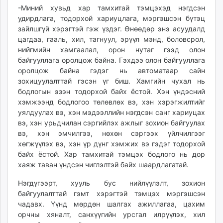
-Миний хувьд хар тамхитай тэмцэхэд нэгдсэн
удирдлага, тодорхой хариуцлага, мэргэшсэн бүтэц
зайлшгүй хэрэгтэй гэж үздэг. Өнөөдөр энэ асуудалд
цагдаа, гааль, хил, тагнуул, эрүүл мэнд, боловсрол,
нийгмийн хамгаалал, орон нутаг гээд олон
байгууллага оролцож байна. Гэхдээ олон байгууллага
оролцож байна гэдэг нь автоматаар сайн
зохицуулалттай гэсэн үг биш. Хамгийн чухал нь
бодлогын эзэн тодорхой байх ёстой. Хэн үндэсний
хэмжээнд бодлогоо төлөвлөх вэ, хэн хэрэгжилтийг
уялдуулах вэ, хэн мэдээллийн нэгдсэн санг хариуцах
вэ, хэн урьдчилан сэргийлэх ажлыг зохион байгуулах
вэ, хэн эмчилгээ, нөхөн сэргээх үйлчилгээг
хөгжүүлэх вэ, хэн үр дүнг хэмжих вэ гэдэг тодорхой
байх ёстой. Хар тамхитай тэмцэх бодлого нь дор
хаяж таван үндсэн чиглэлтэй байх шаардлагатай.
Нэгдүгээрт, хууль бус нийлүүлэлт, зохион
байгуулалттай гэмт хэрэгтэй тэмцэх мэргэшсэн
чадавх. Үүнд мөрдөн шалгах ажиллагаа, цахим
орчны хяналт, санхүүгийн урсгал илрүүлэх, хил