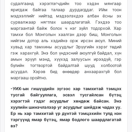
судалгаанд хэрэглэгчдийн тоо хэдэн мянгаар
яригдаж байгаа талаар дурдагддаг. Ийм тоон
мэдээллийг нийтэд мэдээлэхдээ албан ёсны эх
сурвалжаар нягтлах шаардлагатай. Гэхдээ тоо
маргаантай байж болох ч нэг зүйл тодорхой. Хар
тамхи бол Монголын хаалган дээр биш, Монголын
нийгэм дотор аль хэдийнэ орж ирсэн аюул. Миний
хувьд хар тамхины асуудлыг Эрүүгийн хэрэг төдий
гэж харахгүй. Энэ бол үндэсний аюулгүй байдал, хүн
амын эрүүл мэнд, хүүхэд залуусын ирээдүй, гэр
бүлийн тогтвортой байдалтай шууд холбоотой
асуудал. Хэрэв бид өнөөдөр анхаарахгүй бол
маргааш оройтно.
-УИХ-ын гишүүдийн зүгээс хар тамхитай тэмцэх
тусгай байгууллага, эсвэл тусгайлсан бүтэц
хэрэгтэй гэдэг асуудлыг хөндөж байсан. Энэ
хуулийн шинэчлэлээр уг асуудлыг шийдэж чадах уу.
Ер нь хар тамхитай үр дүнтэй тэмцэхийн тулд нэн
тэргүүнд ямар бүтэц, ямар бодлого шаардлагатай
вэ?