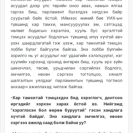
асуудал дээр улс төрийн оноо авах, намын ялгаа
гаргах биш, парламент бүхэлдээ нэгдсэн байр
суурьтай байх ёстой. Иймээс миний бие УИХ-ын
түвшинд хар тамхи, мансууруулах эм, сэтгэцэд
нөлөөт бодисын хэрэглээ, хууль бус эргэлттэй
тэмцэх асуудлыг бодлогын түвшинд илүү хүчтэй авч
үзэх шаардлагатай гэж үзэж, хар тамхитай тэмцэх
лобби бүлэг байгуулж байгаа. Энэ лобби бүлгийн
зорилго нь уг асуудлыг нэг удаагийн хэлэлцүүлэг, нэг
хуулийн хүрээнд орхиод өнгөрөх биш, хууль эрх зүйн
шинэчлэл, төсөв, урьдчилан сэргийлэх бодлого,
эмчилгээ, нөхөн сэргээх тогтолцоо, хяналт
шалгалтын уялдааг парламентын түвшинд тогтмол
анхаарч ажиллахад чиглэж байгаа.
-Хар тамхитай тэмцэхдээ бид хэрэглэгч, донтсон
иргэдийг хэрхэн харах ёстой вэ. Нийгэмд
“хэрэглэсэн бол өөрөө буруутай” гэсэн хандлага
хүчтэй байдаг. Энэ хандлага эмчилгээ, нөхөн
сэргээх ажилд саад болж байна уу?