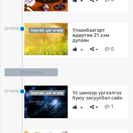
2019/08/05
Улаанбаатарт
Зурхай, цаг агаар
өдөртөө 21 хэм
дулаан
0
2019/08/04
2019/08/04
Үс шинээр үргээлгэх
Зурхай, цаг агаар
буюу засуулбал сайн
1