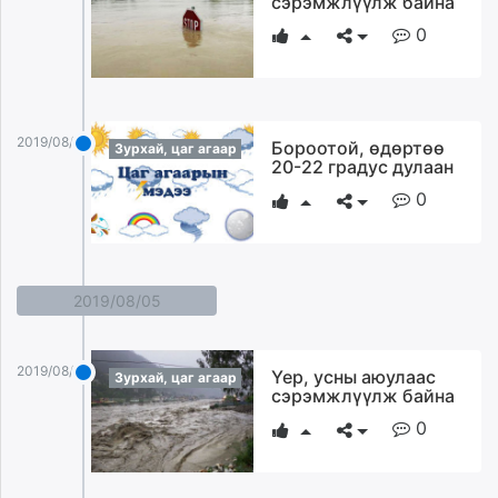
сэрэмжлүүлж байна
0
2019/08/06
Бороотой, өдөртөө
Зурхай, цаг агаар
20-22 градус дулаан
0
2019/08/05
2019/08/05
Үер, усны аюулаас
Зурхай, цаг агаар
сэрэмжлүүлж байна
0