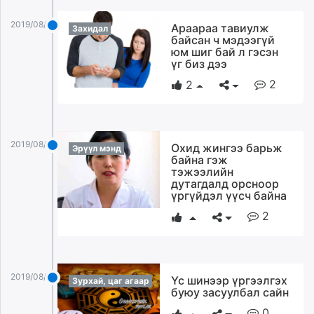
2019/08/05
Араараа тавиулж
Захидал
байсан ч мэдээгүй
юм шиг бай л гэсэн
үг биз дээ
2
2
2019/08/05
Охид жингээ барьж
Эрүүл мэнд
байна гэж
тэжээлийн
дутагдалд орсноор
үргүйдэл үүсч байна
2
2019/08/05
Үс шинээр үргээлгэх
Зурхай, цаг агаар
буюу засуулбал сайн
0