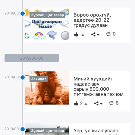
2019/08/07
Бороо орохгүй,
Зурхай, цаг агаар
өдөртөө 20-22
градус дулаан
0
2019/08/06
2019/08/06
Миний хүүхдийг
Захидал
надаас авч
сарын 500.000
тэтгэмж авна гэх юм
8
2
2019/08/06
Үер, усны аюулаас
Зурхай, цаг агаар