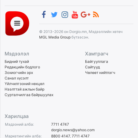
© 2013-2026 он Dorgio.mn, Мэдээллийн хөтөч
MGL Media Group
бүтээсэн.
Мэдээлэл
Хамтрагч
Бидний тухай
Байгууллага
Редакцийн бодлого
Сайтууд
Зохиогчийн эрх
Чөлөөт нийтлэгч
Санал хүсэлт
Үйлчилгээний нөхцөл
Нээлттэй ажлын байр
Сурталчилгаа байршуулах
Харилцаа
Мэдээний алба:
7711 4747
dorgio.news@yahoo.com
Маркетингийн алба:
8800 4147
,
7711 4747