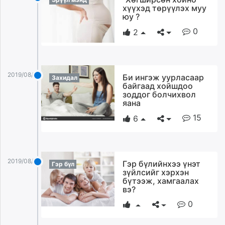
хүүхэд төрүүлэх муу
юу ?
0
2
2019/08/07
Би ингэж уурласаар
Захидал
байгаад хойшдоо
зоддог болчихвол
яана
15
6
2019/08/07
Гэр бүлийнхээ үнэт
Гэр бүл
зүйлсийг хэрхэн
бүтээж, хамгаалах
вэ?
0