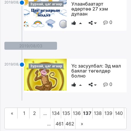
2019/08/04
Улаанбаатарт
Зурхай, цаг агаар
өдөртөө 27 хэм
дулаан
0
2019/08/03
2019/08/03
Үс засуулбал: Эд мал
Зурхай, цаг агаар
баялаг төгөлдөр
болно
0
«
1
2
...
134
135
136
137
138
139
140
...
461
462
»