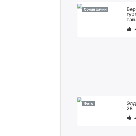
Бер
Сонин хачин
гур
тай
Элд
Фото
28