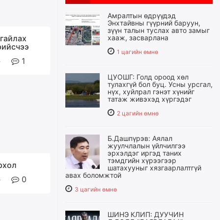
Амралтын өдрүүдэд
Энхтайвны гүүрний баруун,
зүүн талын туслах авто замыг
гайлах
хааж, засварлана
рийсчээ
1 цагийн өмнө
1
ЦУОШГ: Голд ороод хөл
тулахгүй бол буц. Усны урсгал,
нүх, хуйлрал гэнэт хүнийг
татаж живэхэд хүргэдэг
2 цагийн өмнө
Б.Дашпүрэв: Аялал
жуулчлалын үйлчилгээ
эрхэлдэг иргэд таних
тэмдгийн хүрээгээр
рхол
шатахууныг хязгаарлалтгүй
авах боломжтой
0
3 цагийн өмнө
ШИНЭ КЛИП: ДУУЧИН