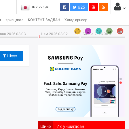
625
JPY 27.19₮
э
ярилцлага
КОНТЕНТ ЗАДЛАН
Хятад орноор
аа 2026 08 03
Ням 2026 08 02
Бямба 2026 08 01
Шүүх
Шинэ
Их уншигдсан