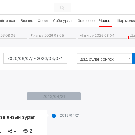
ийн засаг
Бизнес
Спорт
Соёл урлаг
Зөвлөгөө
Чөлөөт
Шар мэдэ
26 08 06
Лхагва 2026 08 05
Мягмар 2026 08 04
Дав
Дэд бүлэг сонгох
2013/04/21
2013/04/21
эв янзын зураг -
2