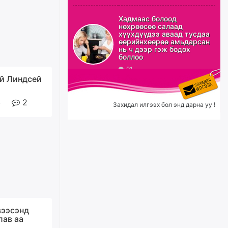
Эрэн хайж байна
Хадмаас болоод
нөхрөөсөө салаад
7 цагийн өмнө
хүүхдүүдээ аваад тусдаа
өөрийнхөөрөө амьдарсан
нь ч дээр гэж бодох
боллоо
91
С.Амарсайхан: Орон сууцны
ай Линдсей
залилангаас сэргийлэхийн
тулд барилгатай холбоотой бүх
мэдээллийг харуулах шинэ
цахим систем танилцуулна
2
Захидал илгээх бол энд дарна уу !
өчигдѳр
“Хотын дарга сонсож байна”
150150 тусгай дугаарыг
наймдугаар сарын 14-нөөс
ажиллуулж эхэлнэ
өчигдѳр
Орон сууц, нийтийн аж ахуй,
вээсэнд
авто зам, тохижилт
лав аа
үйлчилгээний ажилтнуудын