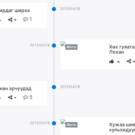
2013/04/18
ирдаг ширээ
1
2013/04/18
Хөх гуяат
Фото
Лохан
2013/04/18
хөн эрчүүдэд
5
2013/04/18
Хужаа ши
Фото
хульхидуу