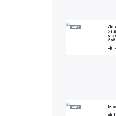
Дэг
Фото
хай
уст
бай
Мэс
Фото
1