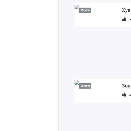
Хув
Фото
Зөв
Фото