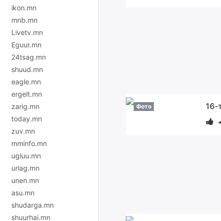
ikon.mn
mnb.mn
Livetv.mn
Eguur.mn
24tsag.mn
shuud.mn
eagle.mn
ergelt.mn
16-
zarig.mn
Фото
today.mn
zuv.mn
mminfo.mn
ugluu.mn
urlag.mn
unen.mn
asu.mn
shudarga.mn
shuurhai.mn