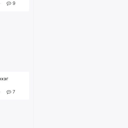
ХАРИЛЦАА хандлагатай
9
холбоотой ГОМДОЛ их байгааг
дурдлаа
өчигдѳр
Бариста хийх нь залуусын
дунд яагаад трэнд болов
өчигдѳр
Өмгөөлөгч Б.Оюунбилэг:
"Урьхан" Б.Чинбат гэж хүн
бизнес хамтрагчаа гүтгэж
хууль хяналтын байгууллагаар
рхэг
шалгуулж, торны цаана
суулгана гэх мэтээр дарамталдаг
өчигдѳр
7
Д.Амарбаясгалан:
Шатахууныхаа 97 хувийг нэг
улсаас авдаг хараат байдлаа
зогсоож, Арабын орнуудаас
нийлүүлэх ажлыг сэргээх
ёстой