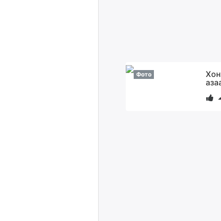
Хон
Фото
аза