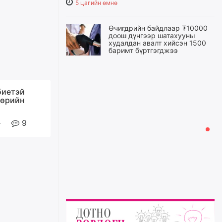
5 цагийн өмнө
Өчигдрийн байдлаар ₮10000
доош дүнгээр шатахууны
худалдан авалт хийсэн 1500
баримт бүртгэгджээ
5 цагийн өмнө
Шатахуун олголтыг 50,000
биетэй
төгрөгөөр хязгаарласныг
өөрийн
нэмэгдүүлж 100,000 төгрөгт
хүргэхээр судалж байгаа
9
5 цагийн өмнө
Ц.Сандаг-Очир: COP17 ба
COP31 хурлын уялдаа нь
Риогийн гурван конвенцын
нэгдсэн хэрэгжилтийг ахиулах
чухал алхам болно
6 цагийн өмнө
Замын хөдөлгөөнд оролцож