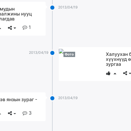
2013/04/19
мудын
валжины нууц
лагдав
1
2013/04/19
Халуухан 
Фото
хүүхнүүд 
зургаа
2013/04/19
эв янзын зураг -
3