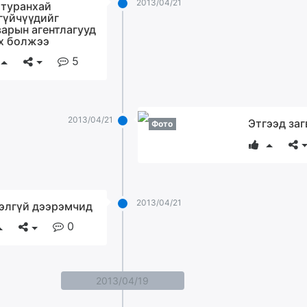
2013/04/21
 туранхай
гүйчүүдийг
варын агентлагууд
х болжээ
5
2013/04/21
Этгээд заг
Фото
2013/04/21
элгүй дээрэмчид
0
2013/04/19