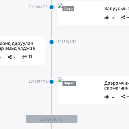
2013/04/19
Залуусын 
Фото
2013/04/19
хонд даруулан
ар амьд үлджээ
11
2013/04/19
Дээрэмчи
Видео
сармагчин
2013/04/18