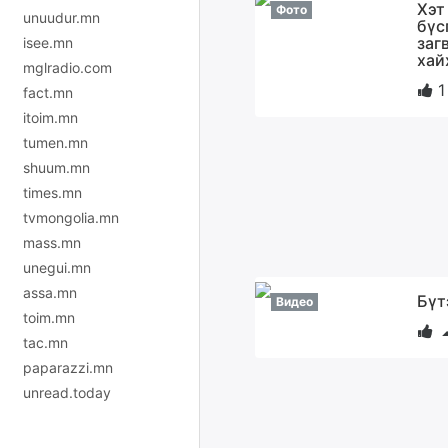
Хэт
Фото
unuudur.mn
бүс
заг
isee.mn
хай
mglradio.com
1
fact.mn
itoim.mn
tumen.mn
shuum.mn
times.mn
tvmongolia.mn
mass.mn
unegui.mn
assa.mn
Бүт
Видео
toim.mn
tac.mn
paparazzi.mn
unread.today