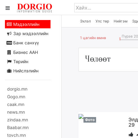
Эхлэл
Улс төр
Нийгэм
Эд
Мэдээллийн
Зар мэдээллийн
Пүрэв 20
1 цагийн өмнө
Банк санхүү
Бизнес ААН
Чөлөөт
Төрийн
Нийслэлийн
dorgio.mn
Gogo.mn
caak.mn
news.mn
Элд
zindaa.mn
Фото
29
Baabar.mn
tovch.mn