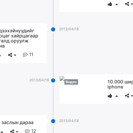
2013/04/18
дээхэйнүүдийг
рцаг хайрцагаар
галд оруулж
на
11
2013/04/18
10.000 ши
Видео
iphone
2013/04/18
 заслын дараа
12