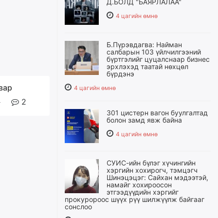
Д.БОЛД "БАЯРЛАЛАА"
4 цагийн өмнө
Б.Пүрэвдагва: Найман
салбарын 103 үйлчилгээний
бүртгэлийг цуцалснаар бизнес
эрхлэхэд таатай нөхцөл
бүрдэнэ
вар
4 цагийн өмнө
2
301 цистерн вагон буулгалтад
болон замд явж байна
4 цагийн өмнө
СУИС-ийн бүлэг хүчингийн
хэргийн хохирогч, тэмцэгч
Шинэцэцэг: Сайхан мэдээтэй,
намайг хохироосон
этгээдүүдийн хэргийг
прокуророос шүүх рүү шилжүүлж байгааг
сонслоо