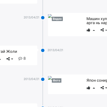
2013/04/21
Машин хул
Видео
арга нь на
2013/04/21
тай Жоли
8
2013/04/21
Япон сони
Фото