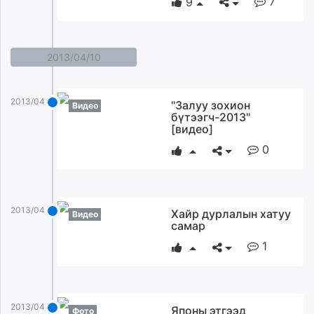
7
9
2013/04/10
2013/04/10
"Залуу зохион
Видео
бүтээгч-2013"
[видео]
0
2013/04/10
Хайр дурлалын хатуу
Видео
самар
1
2013/04/10
Японы этгээд
Фото