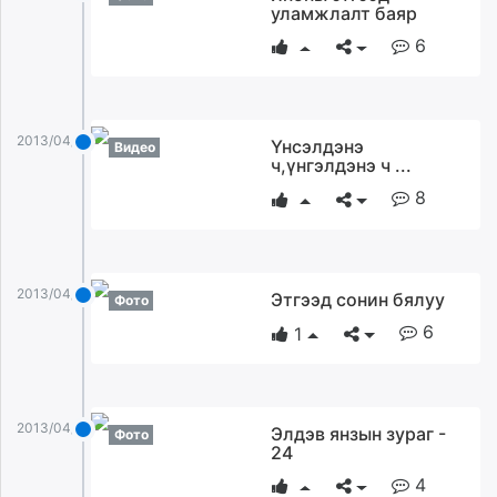
уламжлалт баяр
6
2013/04/10
Үнсэлдэнэ
Видео
ч,үнгэлдэнэ ч ...
8
2013/04/10
Этгээд сонин бялуу
Фото
6
1
2013/04/10
Элдэв янзын зураг -
Фото
24
4