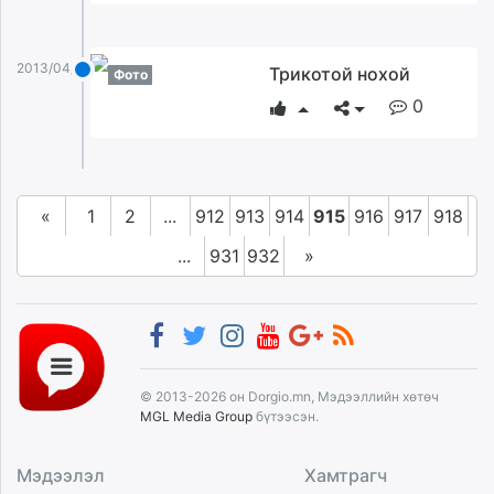
2013/04/09
Трикотой нохой
Фото
0
«
1
2
...
912
913
914
915
916
917
918
...
931
932
»
© 2013-2026 он Dorgio.mn, Мэдээллийн хөтөч
MGL Media Group
бүтээсэн.
Мэдээлэл
Хамтрагч