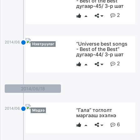
- Best of the Best”
дугаар-45/ 3-р шат
2
2014/06/19
“Universe best songs
Нэвтрүүлэг
- Best of the Best”
дугаар-44/ 3-р шат
2
2014/06/18
2014/06/18
“Гала” тоглолт
Мэдээ
маргааш эхэлнэ
6