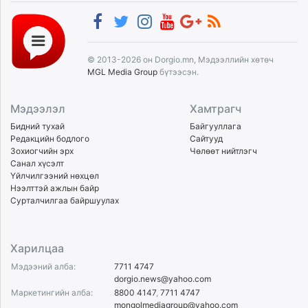
© 2013-2026 он Dorgio.mn, Мэдээллийн хөтөч
MGL Media Group
бүтээсэн.
Мэдээлэл
Хамтрагч
Бидний тухай
Байгууллага
Редакцийн бодлого
Сайтууд
Зохиогчийн эрх
Чөлөөт нийтлэгч
Санал хүсэлт
Үйлчилгээний нөхцөл
Нээлттэй ажлын байр
Сурталчилгаа байршуулах
Харилцаа
Мэдээний алба:
7711 4747
dorgio.news@yahoo.com
Маркетингийн алба:
8800 4147
,
7711 4747
mongolmediagroup@yahoo.com