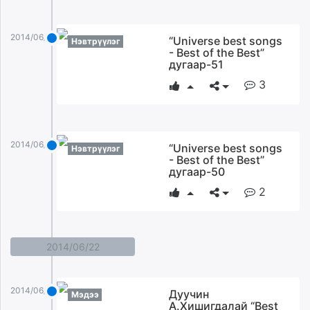
unuudur.mn
isee.mn
2014/06/27
“Universe best songs
Нэвтрүүлэг
mglradio.com
- Best of the Best”
дугаар-51
fact.mn
itoim.mn
3
tumen.mn
shuum.mn
times.mn
2014/06/27
“Universe best songs
Нэвтрүүлэг
tvmongolia.mn
- Best of the Best”
mass.mn
дугаар-50
unegui.mn
2
assa.mn
toim.mn
tac.mn
2014/06/22
paparazzi.mn
unread.today
2014/06/22
Дуучин
Мэдээ
А.Хишигдалай “Best