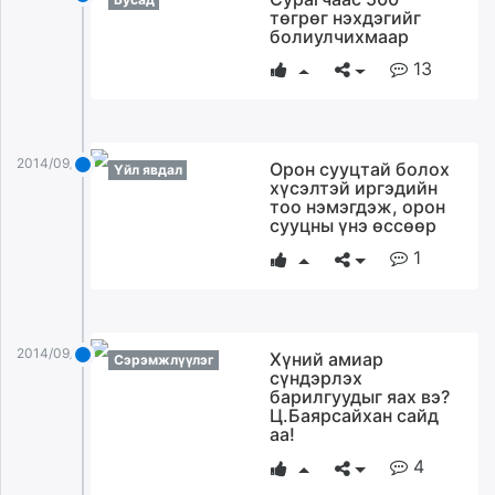
төгрөг нэхдэгийг
болиулчихмаар
13
2014/09/24
Орон сууцтай болох
Үйл явдал
хүсэлтэй иргэдийн
тоо нэмэгдэж, орон
сууцны үнэ өссөөр
1
2014/09/24
Хүний амиар
Сэрэмжлүүлэг
сүндэрлэх
барилгуудыг яах вэ?
Ц.Баярсайхан сайд
аа!
4