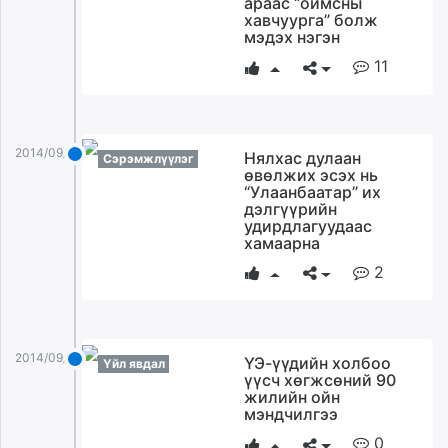
араас “оймсны
ikon.mn
хавчуурга” болж
мэдэх нэгэн
mnb.mn
11
Livetv.mn
Eguur.mn
24tsag.mn
shuud.mn
2014/09/25
Нялхас дулаан
Сэрэмжлүүлэг
eagle.mn
өвөлжих эсэх нь
“Улаанбаатар” их
ergelt.mn
дэлгүүрийн
zarig.mn
удирдлагуудаас
today.mn
хамаарна
zuv.mn
2
mminfo.mn
ugluu.mn
urlag.mn
2014/09/25
ҮЭ-үүдийн холбоо
Үйл явдал
unen.mn
үүсч хөгжсөний 90
asu.mn
жилийн ойн
мэндчилгээ
shudarga.mn
shuurhai.mn
0