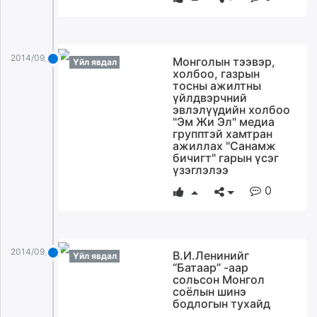
unuudur.mn
isee.mn
mglradio.com
2014/09/25
Монголын тээвэр,
Үйл явдал
fact.mn
холбоо, газрын
itoim.mn
тосны ажилтны
үйлдвэрчний
tumen.mn
эвлэлүүдийн холбоо
shuum.mn
"Эм Жи Эл" медиа
групптэй хамтран
times.mn
ажиллах "Санамж
tvmongolia.mn
бичигт" гарын үсэг
үзэглэлээ
mass.mn
0
unegui.mn
assa.mn
toim.mn
tac.mn
2014/09/25
В.И.Ленинийг
Үйл явдал
paparazzi.mn
“Батаар” -аар
unread.today
сольсон Монгол
соёлын шинэ
бодлогын тухайд