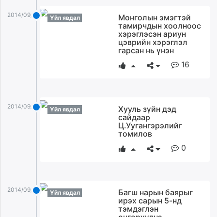
2014/09/24
Монголын эмэгтэй
Үйл явдал
тамирчдын хоолноос
хэрэглэсэн ариун
цэврийн хэрэглэл
гарсан нь үнэн
16
2014/09/24
Хууль зүйн дэд
Үйл явдал
сайдаар
Ц.Уугангэрэлийг
томилов
0
2014/09/24
Багш нарын баярыг
Үйл явдал
ирэх сарын 5-нд
тэмдэглэн
өнгөрүүлнэ