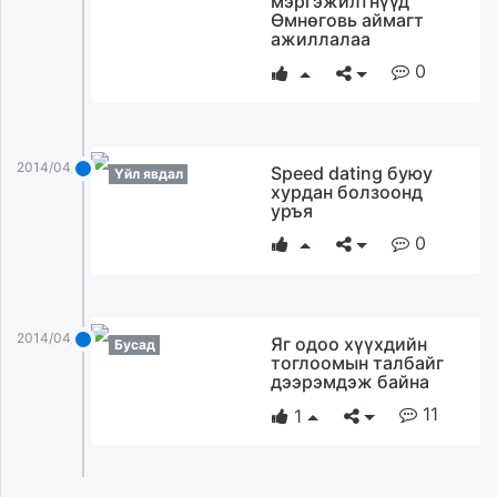
мэргэжилтнүүд
Өмнөговь аймагт
ажиллалаа
0
2014/04/28
Speed dating буюу
Үйл явдал
хурдан болзоонд
уръя
0
2014/04/28
Яг одоо хүүхдийн
Бусад
тоглоомын талбайг
дээрэмдэж байна
11
1