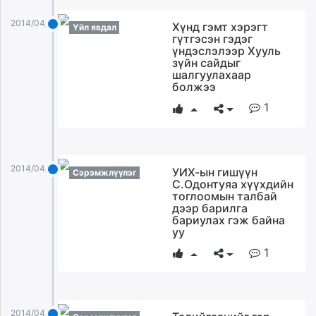
2014/04/29
Хүнд гэмт хэрэгт
Үйл явдал
гүтгэсэн гэдэг
үндэслэлээр Хууль
зүйн сайдыг
шалгуулахаар
болжээ
1
2014/04/29
УИХ-ын гишүүн
Сэрэмжлүүлэг
С.Одонтуяа хүүхдийн
тоглоомын талбай
дээр барилга
бариулах гэж байна
уу
1
2014/04/29