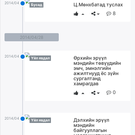
2014/04/29
Ц.Мөнхбатад туслах
Бусад
8
2014/04/28
2014/04/28
Өрхийн эрүүл
Үйл явдал
мэндийн төвүүдийн
эмч, эмнэлгийн
ажилтнууд ёс зүйн
сургалтанд
хамрагдав
0
2014/04/28
Дэлхийн эрүүл
Үйл явдал
мэндийн
байгууллагын