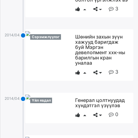
3
2014/04/29
Шөнийн захын зүүн
Сэрэмжлүүлэг
хажууд баригдаж
буй Мэргэн
девелопмент ххк-ны
барилгын кран
уналаа
3
2014/04/29
Генерал цолтнуудад
Үйл явдал
хүндэтгэл үзүүлэв
0