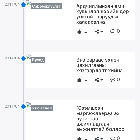
2014/04/30
Ардчиллынхан өмч
unuudur.mn
Сэрэмжлүүлэг
хувьчлал нэрийн дор
isee.mn
үнэтэй газруудыг
mglradio.com
халаасална
fact.mn
0
itoim.mn
tumen.mn
shuum.mn
2014/04/30
Энэ сараас эхлэн
Бусад
times.mn
цахилгааны
tvmongolia.mn
хязгаарлалт хийнэ
mass.mn
0
unegui.mn
assa.mn
toim.mn
2014/04/30
tac.mn
“Эзэмшсэн
Үйл явдал
мэргэжлээрээ эх
paparazzi.mn
нутагтаа
unread.today
ажиллацгаая”
амжилттай боллоо
0