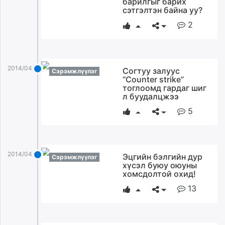
барилгыг барих
ikon.mn
сэтгэлтэн байна уу?
mnb.mn
2
Livetv.mn
Eguur.mn
24tsag.mn
2014/04/30
Согтуу залуус
shuud.mn
Сэрэмжлүүлэг
“Counter strike”
eagle.mn
тоглоомд гардаг шиг
л буудалцжээ
ergelt.mn
zarig.mn
5
today.mn
zuv.mn
mminfo.mn
2014/04/30
Эцгийн бэлгийн дур
Сэрэмжлүүлэг
ugluu.mn
хүсэл буюу оюуны
urlag.mn
хомсдолтой охид!
unen.mn
13
asu.mn
shudarga.mn
shuurhai.mn