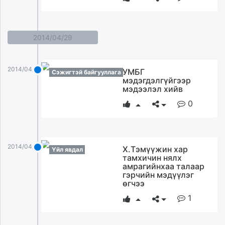
2014/04/29
2014/04/29
УМБГ
Сэжигтэй байгууллага
мэдэгдэлгүйгээр
мэдээлэл хийв
0
2014/04/29
Х.Tэмүүжин хар
Үйл явдал
тамхичин нялх
амрагийнхаа талаар
гэрчийн мэдүүлэг
өгчээ
1