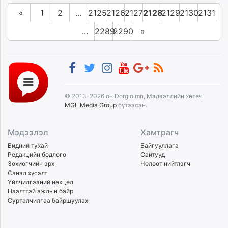
«
1
2
...
2125
2126
2127
2128
2129
2130
2131
...
2289
2290
»
© 2013-2026 он Dorgio.mn, Мэдээллийн хөтөч
MGL Media Group
бүтээсэн.
Мэдээлэл
Хамтрагч
Бидний тухай
Байгууллага
Редакцийн бодлого
Сайтууд
Зохиогчийн эрх
Чөлөөт нийтлэгч
Санал хүсэлт
Үйлчилгээний нөхцөл
Нээлттэй ажлын байр
Сурталчилгаа байршуулах