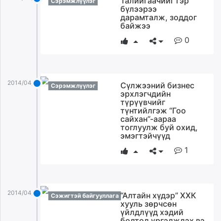
Талийгаачийг гэр
Сэрэмжлүүлэг
бүлээрээ
дарамталж, зоддог
байжээ
0
2014/04/29
Сүлжээний бизнес
Сэрэмжлүүлэг
эрхлэгчдийн
түрүүвчийг
түнтийлгэж “Гоо
сайхан”-аараа
тоглуулж буй охид,
эмэгтэйчүүд
1
2014/04/29
“Алтайн хүдэр” ХХК
Сэжигтэй байгууллага
хууль зөрчсөн
үйлдлүүд хэдий
болтол үргэлжлэх вэ