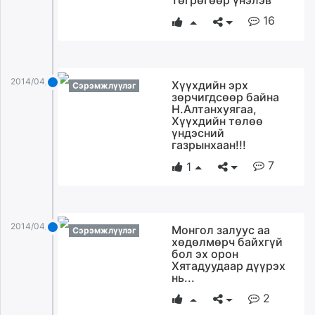
төгрөгөөр үнэлэв
16
2014/04/22
Хүүхдийн эрх
Сэрэмжлүүлэг
зөрчигдсөөр байна
Н.Алтанхуягаа,
Хүүхдийн төлөө
үндэсний
газрынхаан!!!
7
1
2014/04/22
Монгол залуус аа
Сэрэмжлүүлэг
хөдөлмөрч байхгүй
бол эх орон
Хятадуудаар дүүрэх
нь...
2