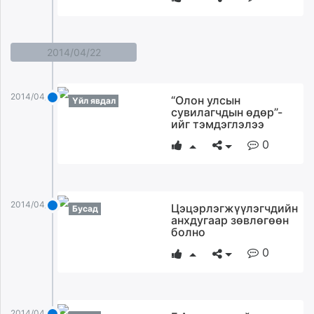
2014/04/22
2014/04/22
“Олон улсын
Үйл явдал
сувилагчдын өдөр”-
ийг тэмдэглэлээ
0
2014/04/22
Цэцэрлэгжүүлэгчдийн
Бусад
анхдугаар зөвлөгөөн
болно
0
2014/04/22