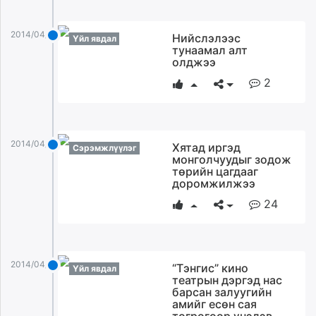
2014/04/22
Нийслэлээс
Үйл явдал
тунаамал алт
олджээ
2
2014/04/22
Хятад иргэд
Сэрэмжлүүлэг
монголчуудыг зодож
төрийн цагдааг
доромжилжээ
24
2014/04/22
“Тэнгис” кино
Үйл явдал
театрын дэргэд нас
барсан залуугийн
амийг есөн сая