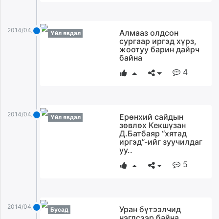
2014/04/22
Алмааз олдсон
Үйл явдал
сургаар иргэд хүрз,
жоотуу барин дайрч
байна
4
2014/04/22
Ерөнхий сайдын
Үйл явдал
зөвлөх Кекшүзан
Д.Батбаяр “хятад
иргэд”-ийг зуучилдаг
уу..
5
2014/04/22
Уран бүтээлчид
Бусад
нэгдсээр байна