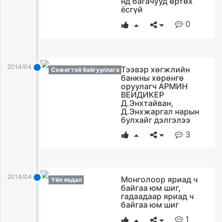
нд багачууд өртөх
ёсгүй
unuudur.mn
isee.mn
0
mglradio.com
fact.mn
itoim.mn
2014/04/23
Тээвэр хөгжлийн
Сэжигтэй байгууллага
tumen.mn
банкны хөрөнгө
shuum.mn
оруулагч АРМИН
ВЕИДИКЕР
times.mn
Д.Энхтайван,
tvmongolia.mn
Д.Энхжаргал нарын
булхайг дэлгэлээ
mass.mn
unegui.mn
3
assa.mn
toim.mn
tac.mn
2014/04/23
Монголоор яриад ч
Үйл явдал
paparazzi.mn
байгаа юм шиг,
unread.today
гадаадаар яриад ч
байгаа юм шиг
1