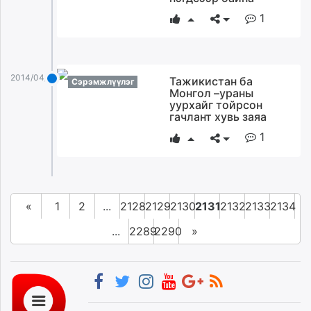
1
2014/04/22
Тажикистан ба
Сэрэмжлүүлэг
Монгол –ураны
уурхайг тойрсон
гачлант хувь заяа
1
«
1
2
...
2128
2129
2130
2131
2132
2133
2134
...
2289
2290
»