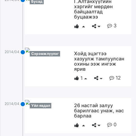
Г.Алтанхүүгийн
Бусад
хэргийг мөрдөн
байцаалтад
буцаажээ
3
2014/04/22
Хойд эцэгтээ
Сэрэмжлүүлэг
хазуулж тамлуулсан
охины ээж ингэж
ярив
12
1
2014/04/22
26 настай залуу
Үйл явдал
барилгаас унаж, нас
барлаа
0