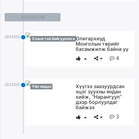
2013/05/16
2013/05/16
Олигархиуд
Сэжигтэй байгууллага
Монголын төрийг
басамжилж байна уу
4
2013/05/16
Хүүгээ заазуурдсан
Үйл явдал
эцэг зуухны яндан
хийж, “Нарантуул”
дээр борлуулдаг
байжээ
3