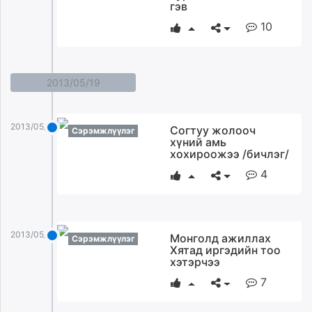
гэв
10
2013/05/19
2013/05/19
Согтуу жолооч
Сэрэмжлүүлэг
хүний амь
хохироожээ /бичлэг/
4
2013/05/19
Монголд ажиллах
Сэрэмжлүүлэг
Хятад иргэдийн тоо
хэтэрчээ
7