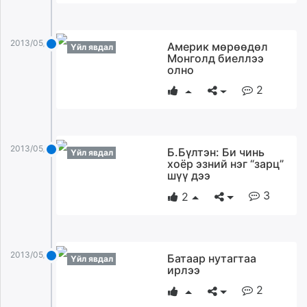
2013/05/17
Америк мөрөөдөл
Үйл явдал
Монголд биеллээ
олно
2
2013/05/17
Б.Бүлтэн: Би чинь
Үйл явдал
хоёр эзний нэг “зарц”
шүү дээ
3
2
2013/05/17
Батаар нутагтаа
Үйл явдал
ирлээ
2