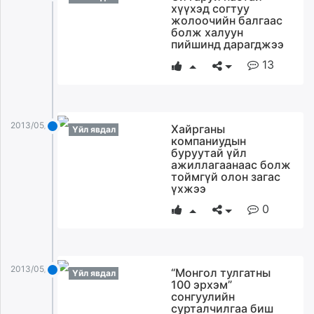
хүүхэд согтуу
жолоочийн балгаас
болж халуун
пийшинд дарагджээ
13
2013/05/20
Хайрганы
Үйл явдал
компаниудын
буруутай үйл
ажиллагаанаас болж
тоймгүй олон загас
үхжээ
0
2013/05/20
“Монгол тулгатны
Үйл явдал
100 эрхэм”
сонгуулийн
сурталчилгаа биш