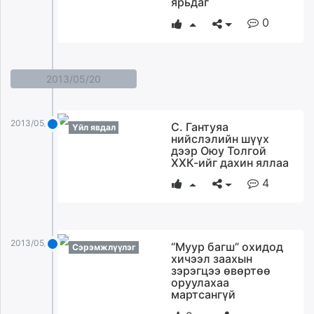
ярьдаг
ikon.mn
0
mnb.mn
Livetv.mn
Eguur.mn
2013/05/20
24tsag.mn
shuud.mn
eagle.mn
2013/05/20
С. Гантуяа
Үйл явдал
ergelt.mn
нийслэлийн шүүх
дээр Оюу Толгой
zarig.mn
ХХК-ийг дахин яллаа
today.mn
4
zuv.mn
mminfo.mn
ugluu.mn
urlag.mn
2013/05/20
“Муур багш” охидод
Сэрэмжлүүлэг
unen.mn
хичээл заахын
зэрэгцээ өвөртөө
asu.mn
оруулахаа
shudarga.mn
мартсангүй
shuurhai.mn