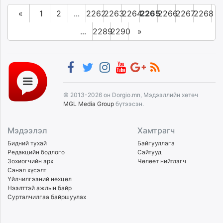
«
1
2
...
2262
2263
2264
2265
2266
2267
2268
...
2289
2290
»
© 2013-2026 он Dorgio.mn, Мэдээллийн хөтөч
MGL Media Group
бүтээсэн.
Мэдээлэл
Хамтрагч
Бидний тухай
Байгууллага
Редакцийн бодлого
Сайтууд
Зохиогчийн эрх
Чөлөөт нийтлэгч
Санал хүсэлт
Үйлчилгээний нөхцөл
Нээлттэй ажлын байр
Сурталчилгаа байршуулах