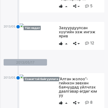
5
2013/05/19
Зазуурдуулсан
Үйл явдал
хүүгийн ээж ингэж
ярив
12
2013/05/17
2013/05/17
“Алтан жолоо”-
Сэжигтэй байгууллага
гийнхон зөвхөн
баячуудад үйлчлэх
даалгавар өгдөг юм
уу
8