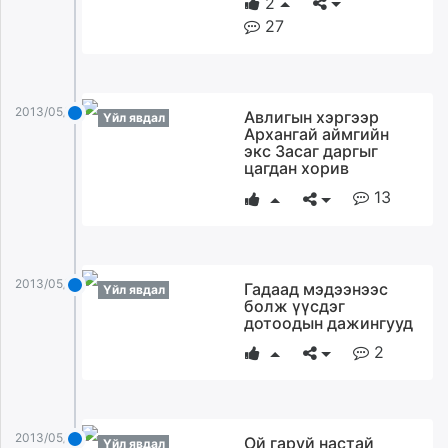
2
unuudur.mn
27
isee.mn
mglradio.com
fact.mn
2013/05/20
Авлигын хэргээр
itoim.mn
Үйл явдал
Архангай аймгийн
tumen.mn
экс Засаг даргыг
цагдан хорив
shuum.mn
times.mn
13
tvmongolia.mn
mass.mn
unegui.mn
2013/05/20
Гадаад мэдээнээс
Үйл явдал
assa.mn
болж үүсдэг
toim.mn
дотоодын дажингууд
tac.mn
2
paparazzi.mn
unread.today
2013/05/20
Ой гаруй настай
Үйл явдал