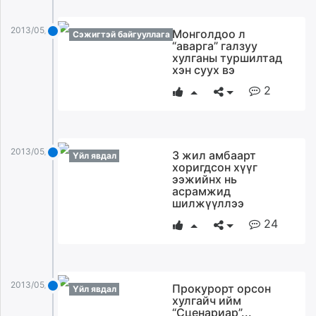
2013/05/19
Монголдоо л
Сэжигтэй байгууллага
“аварга” галзуу
хулганы туршилтад
хэн суух вэ
2
2013/05/19
3 жил амбаарт
Үйл явдал
хоригдсон хүүг
ээжийнх нь
асрамжид
шилжүүллээ
24
2013/05/19
Прокурорт орсон
Үйл явдал
хулгайч ийм
“Сценариар”...