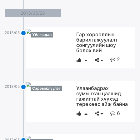
unuudur.mn
2013/05/28
isee.mn
mglradio.com
fact.mn
2013/05/28
Гэр хорооллын
Үйл явдал
itoim.mn
барилгажуулалт
сонгуулийн шоу
tumen.mn
болох вий
shuum.mn
2
times.mn
tvmongolia.mn
mass.mn
unegui.mn
2013/05/28
Улаанбадрах
Сэрэмжлүүлэг
assa.mn
сумынхан цаашид
гажигтай хүүхэд
toim.mn
төрөхөөс айж байна
tac.mn
6
paparazzi.mn
unread.today
2013/05/28