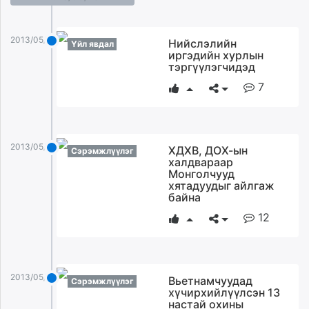
2013/05/26
Нийслэлийн
Үйл явдал
иргэдийн хурлын
тэргүүлэгчидэд
7
2013/05/26
ХДХВ, ДОХ-ын
Сэрэмжлүүлэг
халдвараар
Монголчууд
хятадуудыг айлгаж
байна
12
2013/05/26
Вьетнамчуудад
Сэрэмжлүүлэг
хүчирхийлүүлсэн 13
настай охины