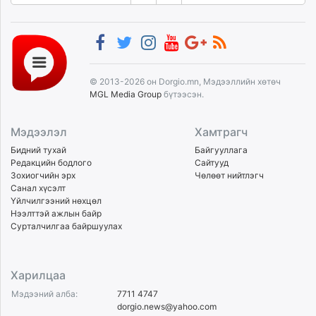
© 2013-2026 он Dorgio.mn, Мэдээллийн хөтөч
MGL Media Group
бүтээсэн.
Мэдээлэл
Хамтрагч
Бидний тухай
Байгууллага
Редакцийн бодлого
Сайтууд
Зохиогчийн эрх
Чөлөөт нийтлэгч
Санал хүсэлт
Үйлчилгээний нөхцөл
Нээлттэй ажлын байр
Сурталчилгаа байршуулах
Харилцаа
Мэдээний алба:
7711 4747
dorgio.news@yahoo.com