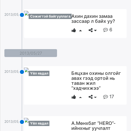
2013/05/28
Ахин дахин замаа
Сэжигтэй байгууллага
зассаар л байх уу?
6
2013/05/27
2013/05/27
Бяцхан охины олгойг
Үйл явдал
авах гээд ортой нь
таван жил
“хадчихжээ”
17
2013/05/27
А.Мөнхбат “HERO”-
Үйл явдал
ийнхныг уучлалт