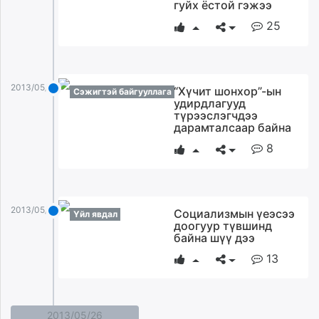
гуйх ёстой гэжээ
25
2013/05/27
“Хүчит шонхор”-ын
Сэжигтэй байгууллага
удирдлагууд
түрээслэгчдээ
дарамталсаар байна
8
2013/05/27
Социализмын үеэсээ
Үйл явдал
доогуур түвшинд
байна шүү дээ
13
2013/05/26