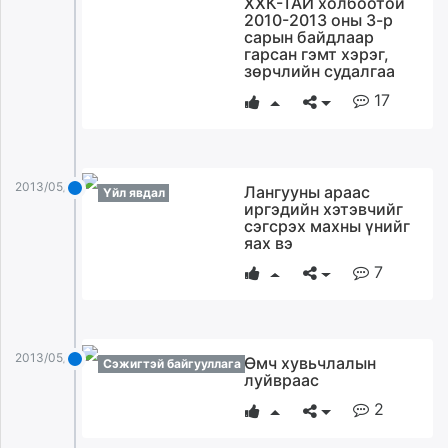
ХХК-ТАЙ холбоотой
ikon.mn
2010-2013 оны 3-р
сарын байдлаар
mnb.mn
гарсан гэмт хэрэг,
Livetv.mn
зөрчлийн судалгаа
Eguur.mn
17
24tsag.mn
shuud.mn
eagle.mn
2013/05/29
Лангууны араас
ergelt.mn
Үйл явдал
иргэдийн хэтэвчийг
zarig.mn
сэгсрэх махны үнийг
today.mn
яах вэ
zuv.mn
7
mminfo.mn
ugluu.mn
urlag.mn
2013/05/29
Өмч хувьчлалын
Сэжигтэй байгууллага
unen.mn
луйвраас
asu.mn
2
shudarga.mn
shuurhai.mn