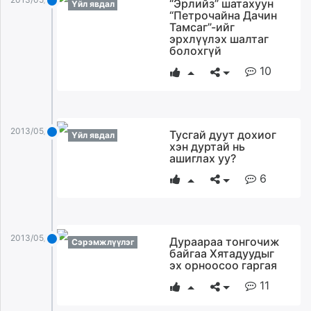
“Эрлийз” шатахуун
Үйл явдал
“Петрочайна Дачин
Тамсаг”-ийг
эрхлүүлэх шалтаг
болохгүй
10
2013/05/28
Тусгай дуут дохиог
Үйл явдал
хэн дуртай нь
ашиглах уу?
6
2013/05/28
Дураараа тонгочиж
Сэрэмжлүүлэг
байгаа Хятадуудыг
эх орноосоо гаргая
11