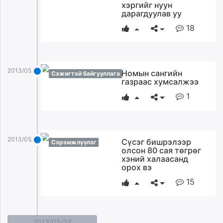
хэргийг нуун
дарагдуулав уу
18
2013/05/26
Номын сангийн
Сэжигтэй байгууллага
газраас хумсалжээ
1
2013/05/26
Сүсэг бишрэлээр
Сэрэмжлүүлэг
олсон 80 сая төгрөг
хэний халаасанд
орох вэ
15
2013/05/24