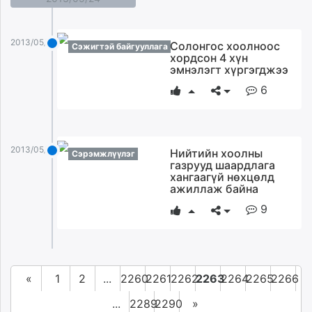
2013/05/24
Солонгос хоолноос
Сэжигтэй байгууллага
хордсон 4 хүн
эмнэлэгт хүргэгджээ
6
2013/05/24
Нийтийн хоолны
Сэрэмжлүүлэг
газрууд шаардлага
хангаагүй нөхцөлд
ажиллаж байна
9
«
1
2
...
2260
2261
2262
2263
2264
2265
2266
...
2289
2290
»