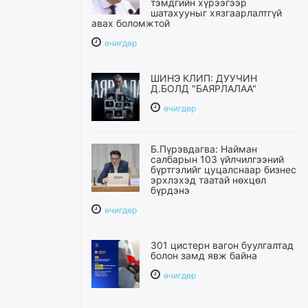
тэмдгийн хүрээгээр
шатахууныг хязгаарлалтгүй
авах боломжтой
өчигдѳр
ШИНЭ КЛИП: ДУУЧИН
Д.БОЛД "БАЯРЛАЛАА"
өчигдѳр
Б.Пүрэвдагва: Найман
салбарын 103 үйлчилгээний
бүртгэлийг цуцалснаар бизнес
эрхлэхэд таатай нөхцөл
бүрдэнэ
өчигдѳр
301 цистерн вагон буулгалтад
болон замд явж байна
өчигдѳр