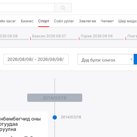
ийн засаг
Бизнес
Спорт
Соёл урлаг
Зөвлөгөө
Чөлөөт
Шар мэдэ
026 08 08
Баасан 2026 08 07
Пүрэв 2026 08 06
Лхагв
Дэд бүлэг сонгох
2014/03/18
2014/03/18
нбөмбөгчид оны
ргуудаа
руулна