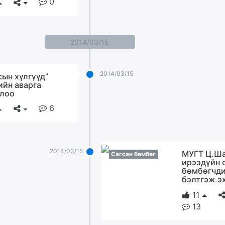
0
2014/03/15
2014/03/15
сын хүлгүүд”
ийн аварга
лоо
6
2014/03/15
МУГТ Ц.Ш
Сагсан бөмбөг
ирээдүйн 
бөмбөгчд
бэлтгэж э
11
13