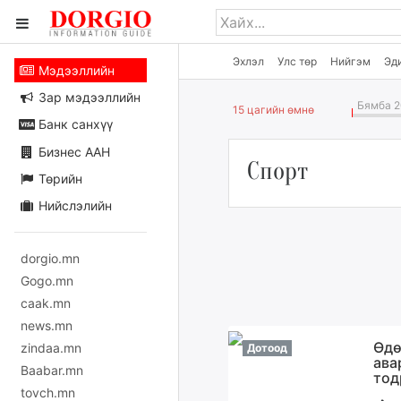
Эхлэл
Улс төр
Нийгэм
Эд
Мэдээллийн
Зар мэдээллийн
Бямба 2
15 цагийн өмнө
Банк санхүү
Бизнес ААН
Спорт
Төрийн
Нийслэлийн
dorgio.mn
Gogo.mn
caak.mn
news.mn
Өдө
zindaa.mn
Дотоод
ава
Baabar.mn
тод
tovch.mn