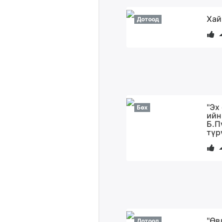
Хай
Дотоод
"Эх
Бөх
ийн
Б.П
түр
"Өв
Дотоод