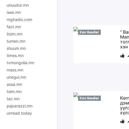
unuudur.mn
isee.mn
mglradio.com
fact.mn
" Ba
Хөл бөмбөг
itoim.mn
Man
tumen.mn
тог
хэн
shuum.mn
times.mn
tvmongolia.mn
mass.mn
unegui.mn
assa.mn
toim.mn
Ker
Хөл бөмбөг
tac.mn
дэм
paparazzi.mn
уул
хүл
unread.today