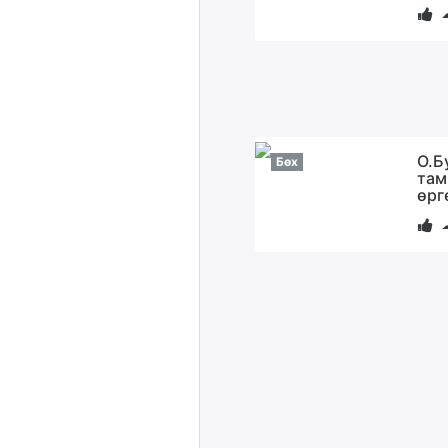
О.Б
Бөх
там
өрг