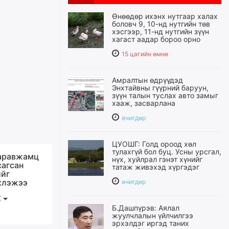
Өнөөдөр ихэнх нутгаар халах
боловч 9, 10-нд нутгийн төв
хэсгээр, 11-нд нутгийн зүүн
хагаст аадар бороо орно
15 цагийн өмнө
Амралтын өдрүүдэд
Энхтайвны гүүрний баруун,
зүүн талын туслах авто замыг
хааж, засварлана
өчигдѳр
ЦУОШГ: Голд ороод хөл
тулахгүй бол буц. Усны урсгал,
аравжамц
нүх, хуйлрал гэнэт хүнийг
сагсан
татаж живэхэд хүргэдэг
ийг
хлэжээ
өчигдѳр
Б.Дашпүрэв: Аялал
жуулчлалын үйлчилгээ
эрхэлдэг иргэд таних