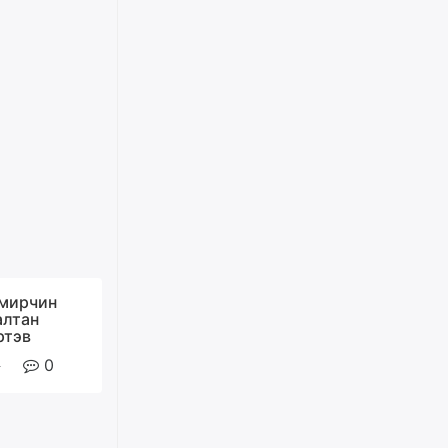
Д.Амарбаясгалан:
Шатахууныхаа 97 хувийг нэг
улсаас авдаг хараат байдлаа
зогсоож, Арабын орнуудаас
нийлүүлэх ажлыг сэргээх
ёстой
уржигдар
Худалдагч Н.Амарзаяа:
Дэлгүүрийн 32 хуудастай
өрийн дэвтэр долоо хоногт л
дүүрдэг
уржигдар
амирчин
алтан
АИ-92 шатахууны нийлүүлэлт
ртэв
тасралтгүй үргэлжилж байна
0
уржигдар
I ангийн цахим бүртгэл энэ
сарын 17-ноос эхэлнэ