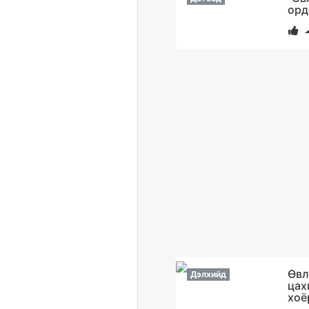
орд
Өвл
Дэлхийд
цах
хоё