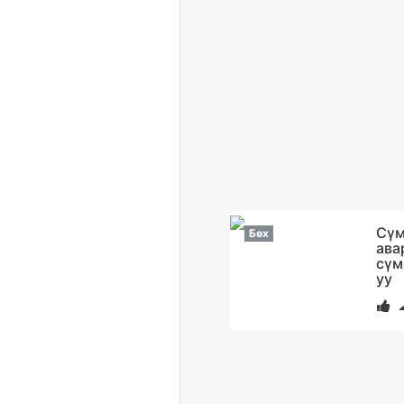
Сүм
Бөх
ава
сүм
уу