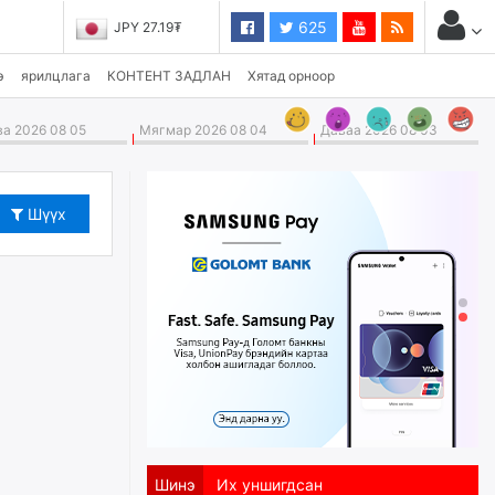
625
JPY 27.19₮
э
ярилцлага
КОНТЕНТ ЗАДЛАН
Хятад орноор
а 2026 08 05
Мягмар 2026 08 04
Даваа 2026 08 03
Шүүх
Шинэ
Их уншигдсан