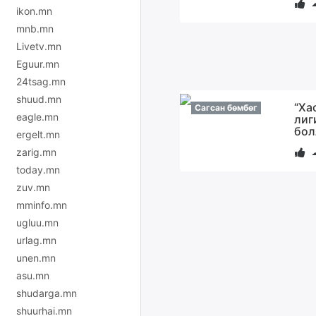
ikon.mn
mnb.mn
Livetv.mn
Eguur.mn
24tsag.mn
shuud.mn
“Ха
Сагсан бөмбөг
eagle.mn
лиг
бол
ergelt.mn
zarig.mn
today.mn
zuv.mn
mminfo.mn
ugluu.mn
urlag.mn
unen.mn
asu.mn
shudarga.mn
shuurhai.mn