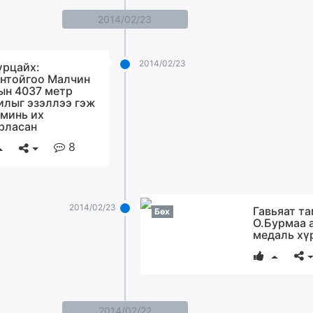
2014/02/23
2014/02/23
үрцайх:
нтойгоо Малчин
ын 4037 метр
илыг эзэллээ гэж
 минь их
рласан
8
2014/02/23
Гавьяат т
Бөх
О.Бурмаа 
медаль хү
2014/02/22