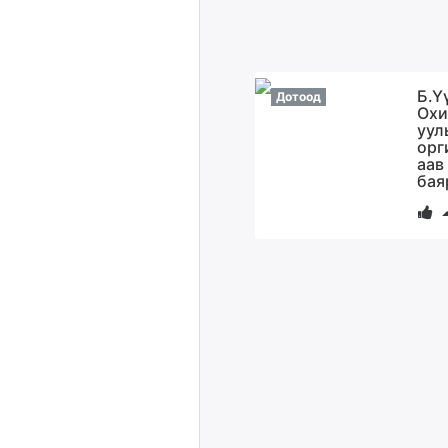
Б.Ү
Дотоод
Охи
уул
орг
аав
бая