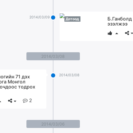
2014/03/09
Б.Ганболд
Дотоод
эзэлжээ
2014/03/08
2014/03/08
огийн 71 дэх
рга Монгол
очдоос тодрох
2
2014/03/06