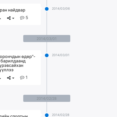
2014/03/06
ран найдвар
5
2014/03/01
2014/03/01
 орончдын өдөр"-
 барилдаанд
үрэвсайхан
үүллээ
1
2014/02/28
2014/02/28
лийн спортын