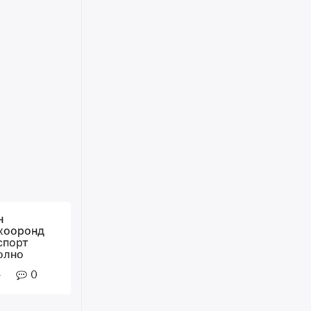
ажиллуулж эхэлнэ
уржигдар
Орон сууц, нийтийн аж ахуй,
авто зам, тохижилт
үйлчилгээний ажилтнуудын
ХАРИЛЦАА хандлагатай
холбоотой ГОМДОЛ их байгааг
дурдлаа
уржигдар
Бариста хийх нь залуусын
дунд яагаад трэнд болов
уржигдар
н
хооронд
Өмгөөлөгч Б.Оюунбилэг:
спорт
"Урьхан" Б.Чинбат гэж хүн
олно
бизнес хамтрагчаа гүтгэж
хууль хяналтын байгууллагаар
0
шалгуулж, торны цаана
суулгана гэх мэтээр дарамталдаг
уржигдар