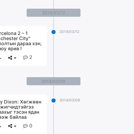
2014/03/12
2014/03/12
rcelona 2 – 1
chester City"
лолтын дараа хэн,
 юу ярив !
2
2014/03/09
2014/03/09
ry Dixon: Хөгжөөн
жигчидтэйгээ
захыг тэсэн ядан
ээж байлаа
0