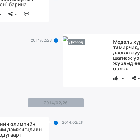
он” барина
1
2014/02/28
Медаль хү
Дотоод
тамирчид,
дасгалжуу
шагнаж у
журамд ө
орлоо
2014/02/26
2014/02/26
ийн олимпийн
им дэмжигчдийн
рдугаарт