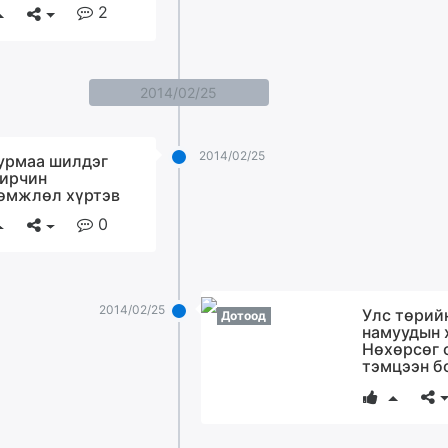
2
2014/02/25
2014/02/25
урмаа шилдэг
ирчин
өмжлөл хүртэв
0
2014/02/25
Улс төрий
Дотоод
намуудын 
Нөхөрсөг 
тэмцээн б