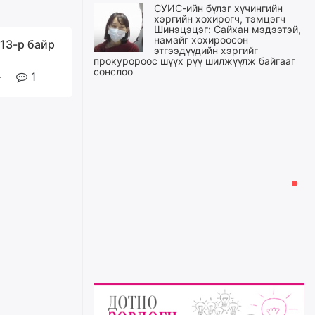
СУИС-ийн бүлэг хүчингийн
хэргийн хохирогч, тэмцэгч
Шинэцэцэг: Сайхан мэдээтэй,
намайг хохироосон
 13-р байр
этгээдүүдийн хэргийг
прокуророос шүүх рүү шилжүүлж байгааг
сонслоо
1
өчигдѳр
Өчигдрийн байдлаар ₮10000
доош дүнгээр шатахууны
худалдан авалт хийсэн 1500
баримт бүртгэгджээ
өчигдѳр
Шатахуун олголтыг 50,000
төгрөгөөр хязгаарласныг
нэмэгдүүлж 100,000 төгрөгт
хүргэхээр судалж байгаа
өчигдѳр
Ц.Сандаг-Очир: COP17 ба
COP31 хурлын уялдаа нь