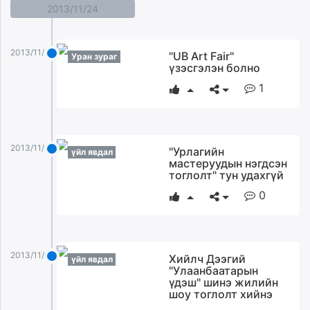
2013/11/24
2013/11/24
"UB Art Fair"
Уран зураг
үзэсгэлэн болно
1
2013/11/24
"Урлагийн
үйл явдал
мастеруудын нэгдсэн
тоглолт" тун удахгүй
0
2013/11/24
Хийлч Дээгий
үйл явдал
"Улаанбаатарын
үдэш" шинэ жилийн
шоу тоглолт хийнэ