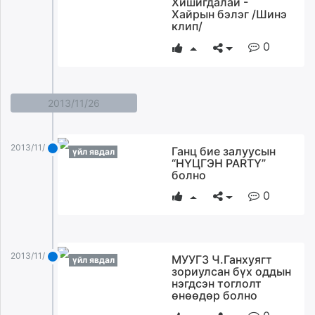
Хишигдалай -
ikon.mn
Хайрын бэлэг /Шинэ
клип/
mnb.mn
0
Livetv.mn
Eguur.mn
24tsag.mn
shuud.mn
2013/11/26
eagle.mn
ergelt.mn
2013/11/26
Ганц бие залуусын
zarig.mn
үйл явдал
“НҮЦГЭН PARTY”
today.mn
болно
zuv.mn
0
mminfo.mn
ugluu.mn
urlag.mn
2013/11/26
unen.mn
МУУГЗ Ч.Ганхуягт
үйл явдал
зориулсан бүх оддын
asu.mn
нэгдсэн тоглолт
shudarga.mn
өнөөдөр болно
shuurhai.mn