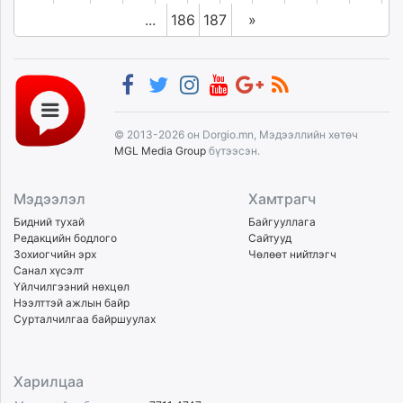
...
186
187
»
© 2013-2026 он Dorgio.mn, Мэдээллийн хөтөч
MGL Media Group
бүтээсэн.
Мэдээлэл
Хамтрагч
Бидний тухай
Байгууллага
Редакцийн бодлого
Сайтууд
Зохиогчийн эрх
Чөлөөт нийтлэгч
Санал хүсэлт
Үйлчилгээний нөхцөл
Нээлттэй ажлын байр
Сурталчилгаа байршуулах
Харилцаа