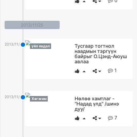
0
unuudur.mn
isee.mn
mglradio.com
2013/11/25
fact.mn
itoim.mn
tumen.mn
2013/11/25
Тусгаар тогтнол
үйл явдал
наадмын тэргүүн
shuum.mn
байрыг О.Цэнд-Аюуш
times.mn
авлаа
tvmongolia.mn
1
mass.mn
unegui.mn
assa.mn
2013/11/25
toim.mn
Нөлөө хамтлаг -
Хөгжим
"Надад үлд" /шинэ
tac.mn
дуу/
paparazzi.mn
7
unread.today