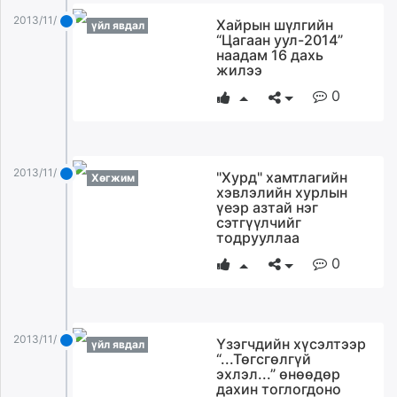
2013/11/25
Хайрын шүлгийн
үйл явдал
“Цагаан уул-2014”
наадам 16 дахь
жилээ
0
2013/11/25
"Хурд" хамтлагийн
Хөгжим
хэвлэлийн хурлын
үеэр азтай нэг
сэтгүүлчийг
тодрууллаа
0
2013/11/25
Үзэгчдийн хүсэлтээр
үйл явдал
“...Төгсгөлгүй
эхлэл...” өнөөдөр
дахин тоглогдоно