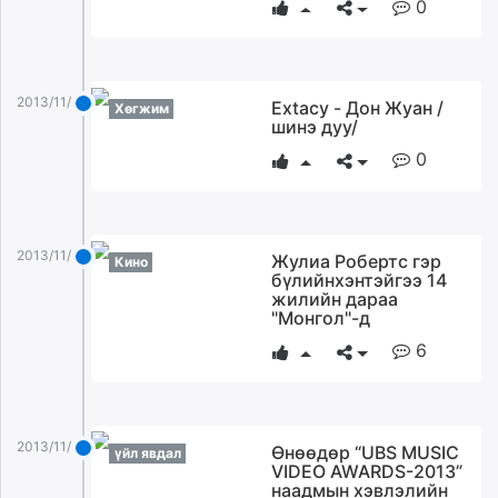
0
2013/11/24
Extacy - Дон Жуан /
Хөгжим
шинэ дуу/
0
2013/11/24
Жулиа Робертс гэр
Кино
бүлийнхэнтэйгээ 14
жилийн дараа
"Монгол"-д
6
2013/11/24
Өнөөдөр “UBS MUSIC
үйл явдал
VIDEO AWARDS-2013”
наадмын хэвлэлийн