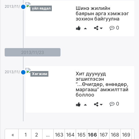
2013/11/24
Шинэ жилийн
үйл явдал
баярын арга хэмжээг
зохион байгуулна
0
2013/11/23
2013/11/23
Хит дуунууд
Хөгжим
эгшиглэсэн
“...Өчигдөр, өнөөдөр,
маргааш” амжилттай
боллоо
0
«
1
2
...
163
164
165
166
167
168
169