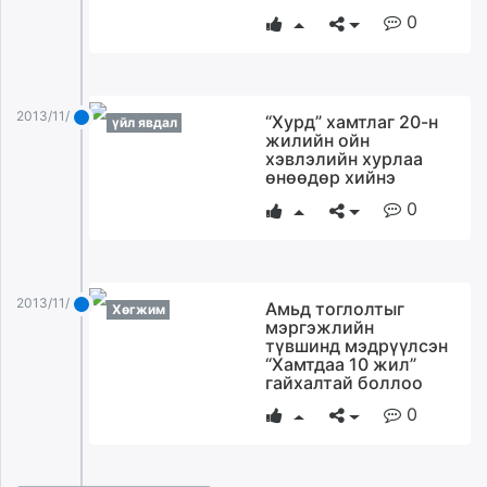
0
2013/11/25
“Хурд” хамтлаг 20-н
үйл явдал
жилийн ойн
хэвлэлийн хурлаа
өнөөдөр хийнэ
0
2013/11/25
Амьд тоглолтыг
Хөгжим
мэргэжлийн
түвшинд мэдрүүлсэн
“Хамтдаа 10 жил”
гайхалтай боллоо
0