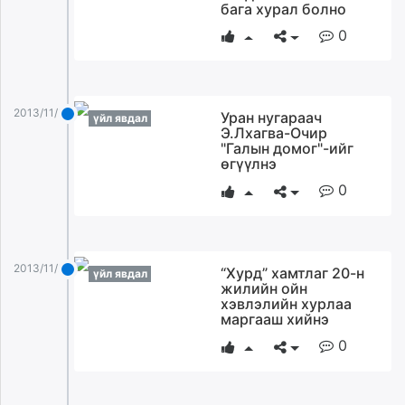
бага хурал болно
0
2013/11/24
Уран нугараач
үйл явдал
Э.Лхагва-Очир
"Галын домог"-ийг
өгүүлнэ
0
2013/11/24
“Хурд” хамтлаг 20-н
үйл явдал
жилийн ойн
хэвлэлийн хурлаа
маргааш хийнэ
0