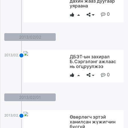
дахин жааз дуугаар
ikon.mn
уяраана
mnb.mn
0
Livetv.mn
Eguur.mn
24tsag.mn
2013/02/02
shuud.mn
eagle.mn
ergelt.mn
2013/02/02
ДБЭТ-ын захирал
Б.Сэргэлэнг ажлаас
zarig.mn
нь огцруулжээ
today.mn
0
zuv.mn
mminfo.mn
ugluu.mn
urlag.mn
2013/02/01
unen.mn
asu.mn
2013/02/01
Өвөрлөгч эртэй
shudarga.mn
ханилсан жүжигчин
shuurhai.mn
бүсгүй