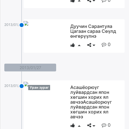
2013/01/30
Дуучин Сарантуяа
Цагаан сараа Сөүлд
өнгөрүүлнэ
0
2013/01/27
2013/01/27
Асашёорюүг
Уран зураг
луйвардсан япон
хөгшин хорих ял
авчээАсашёорюүг
луйвардсан япон
хөгшин хорих ял
авчээ
0