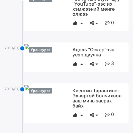
“YouTube”-ээс их
хэмжээний мөнгө
олжээ
0
2013/01/25
Адель “Оскар”-ын
Уран зураг
үеэр дуулна
3
2013/01/25
Квентин Тарантино:
Уран зураг
Эхнэртэй болчихвол
ааш минь засрах
байх
0