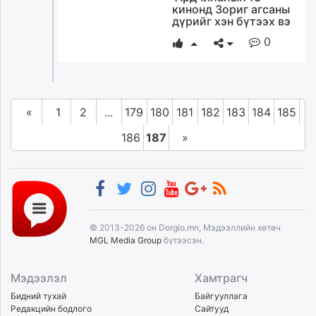
кинонд Зориг агсаны
дүрийг хэн бүтээх вэ
0
«
1
2
...
179
180
181
182
183
184
185
186
187
»
© 2013-2026 он Dorgio.mn, Мэдээллийн хөтөч
MGL Media Group
бүтээсэн.
Мэдээлэл
Хамтрагч
Бидний тухай
Байгууллага
Редакцийн бодлого
Сайтууд