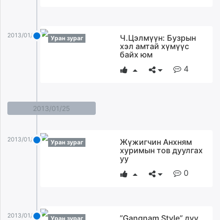
2013/01/27
Ч.Цэлмүүн: Бузрын
Уран зураг
хэл амтай хүмүүс
байх юм
4
2013/01/25
2013/01/25
Жүжигчин Анхням
Уран зураг
хуримын тов дуулгах
уу
0
2013/01/25
”Gangnam Style” дуу
Уран зураг