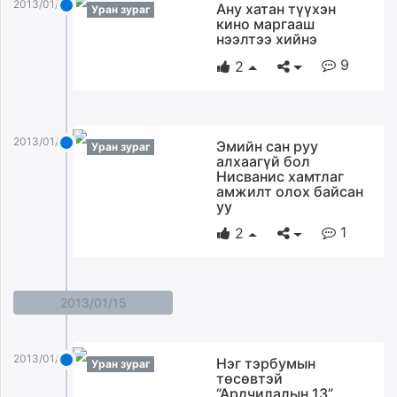
2013/01/16
Ану хатан түүхэн
Уран зураг
кино маргааш
нээлтээ хийнэ
9
2
2013/01/16
Эмийн сан руу
Уран зураг
алхаагүй бол
Нисванис хамтлаг
амжилт олох байсан
уу
1
2
2013/01/15
2013/01/15
Нэг тэрбумын
Уран зураг
төсөвтэй
“Ардчилалын 13”