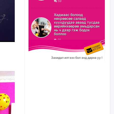
59
23 цагийн өмнө
Эрэн хайж байна
Хадмаас болоод
нөхрөөсөө салаад
23 цагийн өмнө
хүүхдүүдээ аваад тусдаа
өөрийнхөөрөө амьдарсан
нь ч дээр гэж бодох
боллоо
91
С.Амарсайхан: Орон сууцны
залилангаас сэргийлэхийн
тулд барилгатай холбоотой бүх
мэдээллийг харуулах шинэ
цахим систем танилцуулна
Захидал илгээх бол энд дарна уу !
өчигдѳр
“Хотын дарга сонсож байна”
150150 тусгай дугаарыг
наймдугаар сарын 14-нөөс
ажиллуулж эхэлнэ
өчигдѳр
Орон сууц, нийтийн аж ахуй,
авто зам, тохижилт