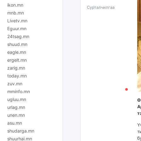
ikon.mn
Сурталчилгаа
mnb.mn
Livetv.mn
Eguur.mn
24tsag.mn
shuud.mn
eagle.mn
ergelt.mn
zarig.mn
today.mn
zuv.mn
mminfo.mn
ugluu.mn
Ө
А
urlag.mn
т
unen.mn
asu.mn
Ү
shudarga.mn
т
б
shuurhai.mn