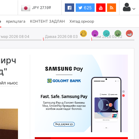
625
JPY 27.19₮
CHF 3,824.26₮
э
ярилцлага
КОНТЕНТ ЗАДЛАН
Хятад орноор
мар 2026 08 04
Даваа 2026 08 03
Ням 2026 08 02
чирч
д"
айл ньюс