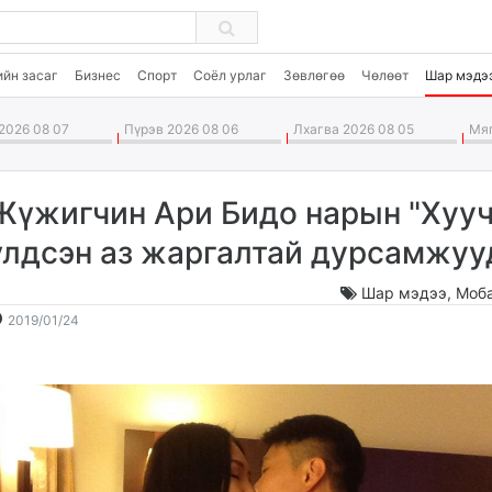
ийн засаг
Бизнес
Спорт
Соёл урлаг
Зөвлөгөө
Чөлөөт
Шар мэдэ
2026 08 07
Пүрэв 2026 08 06
Лхагва 2026 08 05
Мяг
Жүжигчин Ари Бидо нарын "Хуу
үлдсэн аз жаргалтай дурсамжуу
Шар мэдээ
,
Моб
2019-
2026-
2019/01/24
01-
08-
24
08
15:59:49
09:13:26