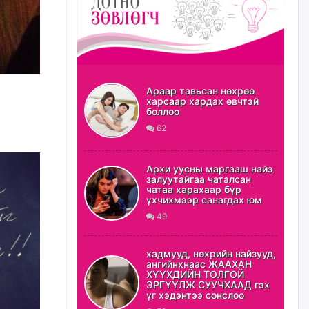
Замын хөдөлгөөнд оролцож
байх үедээ ноцтой зөрчил
гаргасан жолооч Б-д
хариуцлага тооцож, ажлаас
нь чөлөөлжээ
22 цагийн өмнө
Араар тавьсан нөхрөө
харсаар хардах өвчтэй
Нийслэлийн цэцэрлэгт
боллоо
хамрагдах I шатны бүртгэл
62
эхлэхэд ГУРАВ хоног үлдлээ
22 цагийн өмнө
Архи уусны маргааш найз
залуутайгаа чаталсан
Энэ оны эхний долоон сард
чатаа харахаар бүр
нийт 5,202,315 зөрчил
үхчихмээр санагдах юм
бүртгэгджээ
49
23 цагийн өмнө
хадмууд, нөхрийн найзууд,
Б.Сэмжидмаа: Зөвшөөрлийн
ангийнхнаас ЖААХАН
шинжтэй 103 бүртгэлээс
ХҮҮХДИЙН ТОЛГОЙ
нийслэлийн бизнес
ЭРГҮҮЛЖ СУУЧХААД гэх
эрхлэгчдийг чөлөөллөө
үг хэдэнтээ сонслоо