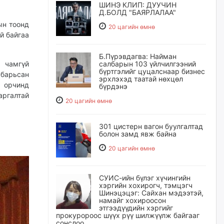
ШИНЭ КЛИП: ДУУЧИН
Д.БОЛД "БАЯРЛАЛАА"
ын тоонд
20 цагийн өмнө
й байгаа
Б.Пүрэвдагва: Найман
, чамгүй
салбарын 103 үйлчилгээний
бүртгэлийг цуцалснаар бизнес
барьсан
эрхлэхэд таатай нөхцөл
л орчинд
бүрдэнэ
аргалтай
20 цагийн өмнө
301 цистерн вагон буулгалтад
болон замд явж байна
20 цагийн өмнө
СУИС-ийн бүлэг хүчингийн
хэргийн хохирогч, тэмцэгч
Шинэцэцэг: Сайхан мэдээтэй,
намайг хохироосон
этгээдүүдийн хэргийг
прокуророос шүүх рүү шилжүүлж байгааг
сонслоо