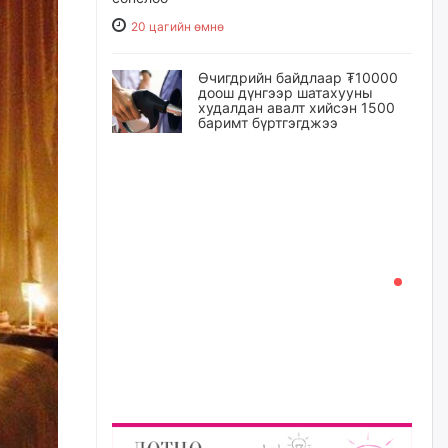
20 цагийн өмнө
Өчигдрийн байдлаар ₮10000
доош дүнгээр шатахууны
худалдан авалт хийсэн 1500
баримт бүртгэгджээ
21 цагийн өмнө
Шатахуун олголтыг 50,000
төгрөгөөр хязгаарласныг
нэмэгдүүлж 100,000 төгрөгт
хүргэхээр судалж байгаа
21 цагийн өмнө
Ц.Сандаг-Очир: COP17 ба
COP31 хурлын уялдаа нь
Риогийн гурван конвенцын
нэгдсэн хэрэгжилтийг ахиулах
чухал алхам болно
22 цагийн өмнө