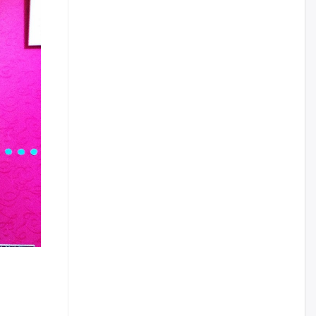
үйлчилгээний ажилтнуудын
ХАРИЛЦАА хандлагатай
холбоотой ГОМДОЛ их байгааг
дурдлаа
өчигдѳр
Бариста хийх нь залуусын
дунд яагаад трэнд болов
өчигдѳр
Өмгөөлөгч Б.Оюунбилэг:
"Урьхан" Б.Чинбат гэж хүн
бизнес хамтрагчаа гүтгэж
хууль хяналтын байгууллагаар
шалгуулж, торны цаана
суулгана гэх мэтээр дарамталдаг
өчигдѳр
Д.Амарбаясгалан:
Шатахууныхаа 97 хувийг нэг
улсаас авдаг хараат байдлаа
зогсоож, Арабын орнуудаас