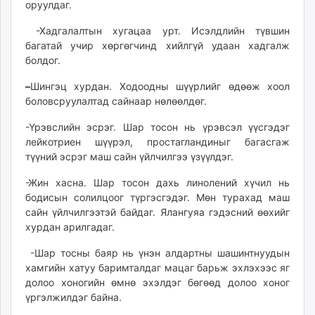
оруулдаг.
unuudur.mn
isee.mn
-Хадгалалтын хугацаа урт. Исэлдлийн түвшин
багатай учир хөргөгчинд хийлгүй удаан хадгалж
mglradio.com
болдог.
fact.mn
itoim.mn
–
Шингэц хурдан. Ходоодны шүүрлийг өдөөж хоол
tumen.mn
боловсруулалтад сайнаар нөлөөлдөг.
shuum.mn
-Үрэвслийн эсрэг. Шар тосон нь үрэвсэл үүсгэдэг
times.mn
лейкотриен шүүрэл, простагландиныг багасгаж
tvmongolia.mn
түүний эсрэг маш сайн үйлчилгээ үзүүлдэг.
mass.mn
-Жин хасна. Шар тосон дахь линолений хүчил нь
unegui.mn
бодисын солилцоог түргэсгэдэг. Мөн турахад маш
assa.mn
сайн үйлчилгээтэй байдаг. Ялангуяа гэдэсний өөхийг
toim.mn
хурдан арилгадаг.
tac.mn
-Шар тосны баяр нь үнэн алдартны шашинтнуудын
paparazzi.mn
хамгийн хатуу баримталдаг мацаг барьж эхлэхээс яг
unread.today
долоо хоногийн өмнө эхэлдэг бөгөөд долоо хоног
үргэлжилдэг байна.