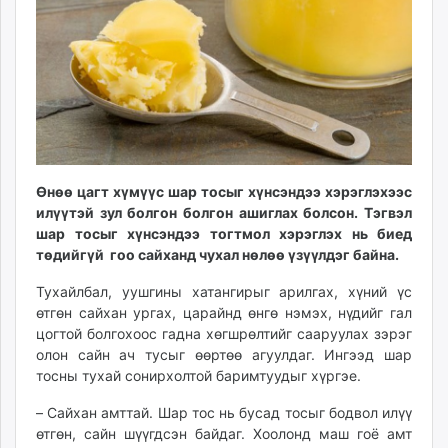
ikon.mn
mnb.mn
Livetv.mn
Eguur.mn
24tsag.mn
shuud.mn
eagle.mn
ergelt.mn
Өнөө цагт хүмүүс шар тосыг хүнсэндээ хэрэглэхээс
илүүтэй зул болгон болгон ашиглах болсон. Тэгвэл
zarig.mn
шар тосыг хүнсэндээ тогтмол хэрэглэх нь биед
today.mn
төдийгүй гоо сайханд чухал нөлөө үзүүлдэг байна.
zuv.mn
mminfo.mn
Тухайлбал, уушгины хатангирыг арилгах, хүний үс
өтгөн сайхан ургах, царайнд өнгө нэмэх, нүдийг гал
ugluu.mn
цогтой болгохоос гадна хөгшрөлтийг сааруулах зэрэг
urlag.mn
олон сайн ач тусыг өөртөө агуулдаг. Ингээд шар
unen.mn
тосны тухай сонирхолтой баримтуудыг хүргэе.
asu.mn
– Сайхан амттай. Шар тос нь бусад тосыг бодвол илүү
shudarga.mn
өтгөн, сайн шүүгдсэн байдаг. Хоолонд маш гоё амт
shuurhai.mn