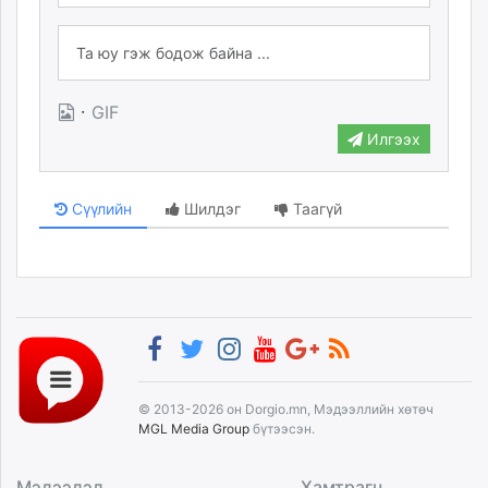
·
GIF
Илгээх
Сүүлийн
Шилдэг
Таагүй
© 2013-2026 он Dorgio.mn, Мэдээллийн хөтөч
MGL Media Group
бүтээсэн.
Мэдээлэл
Хамтрагч