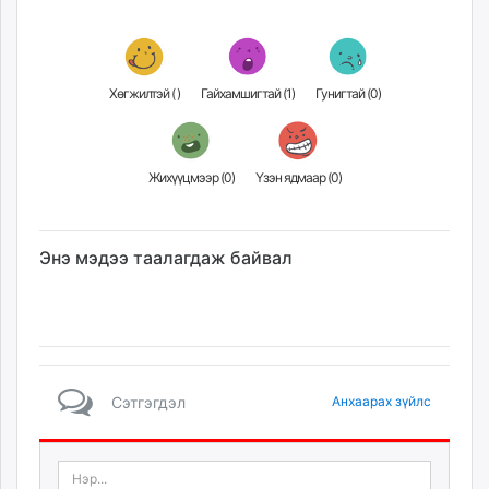
Хөгжилтэй (
)
Гайхамшигтай (
1
)
Гунигтай (
0
)
Жихүүцмээр (
0
)
Үзэн ядмаар (
0
)
Энэ мэдээ таалагдаж байвал
Сэтгэгдэл
Анхаарах зүйлс