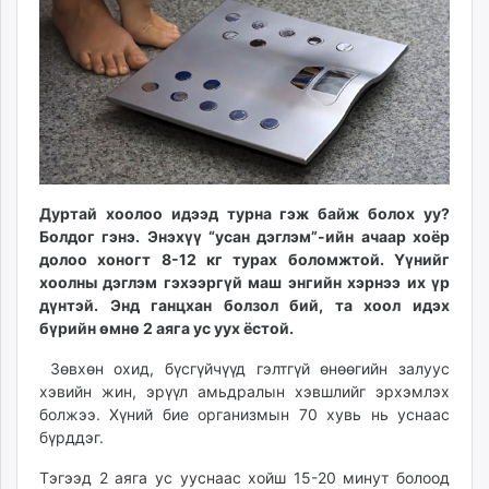
ikon.mn
mnb.mn
Livetv.mn
Eguur.mn
24tsag.mn
shuud.mn
eagle.mn
ergelt.mn
Дуртай хоолоо идээд турна гэж байж болох уу?
zarig.mn
Болдог гэнэ. Энэхүү “усан дэглэм”-ийн ачаар хоёр
долоо хоногт 8-12 кг турах боломжтой. Үүнийг
today.mn
хоолны дэглэм гэхээргүй маш энгийн хэрнээ их үр
zuv.mn
дүнтэй. Энд ганцхан болзол бий, та хоол идэх
mminfo.mn
бүрийн өмнө 2 аяга ус уух ёстой.
ugluu.mn
Зөвхөн охид, бүсгүйчүүд гэлтгүй өнөөгийн залуус
urlag.mn
хэвийн жин, эрүүл амьдралын хэвшлийг эрхэмлэх
unen.mn
болжээ. Хүний бие организмын 70 хувь нь уснаас
asu.mn
бүрддэг.
shudarga.mn
Тэгээд 2 аяга ус ууснаас хойш 15-20 минут болоод
shuurhai.mn