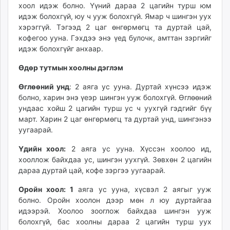
хоол идэж болно. Үүний дараа 2 цагийн турш юм
unuudur.mn
идэж болохгүй, юу ч ууж болохгүй. Ямар ч шингэн уух
isee.mn
хэрэггүй. Тэгээд 2 цаг өнгөрмөгц та дуртай цай,
mglradio.com
кофегоо ууна. Гэхдээ энэ үед булочк, амттан зэргийг
fact.mn
идэж болохгүйг анхаар.
itoim.mn
Өдөр тутмын хоолны дэглэм
tumen.mn
shuum.mn
Өглөөний унд
: 2 аяга ус ууна. Дуртай хүнсээ идэж
болно, харин энэ үеэр шингэн ууж болохгүй. Өглөөний
times.mn
ундаас хойш 2 цагийн турш ус ч уухгүй гэдгийг бүү
tvmongolia.mn
март. Харин 2 цаг өнгөрмөгц та дуртай унд, шингэнээ
mass.mn
уугаарай.
unegui.mn
Үдийн хоол:
2 аяга ус ууна. Хүссэн хоолоо ид,
assa.mn
хооллож байхдаа ус, шингэн уухгүй. Зөвхөн 2 цагийн
toim.mn
дараа дуртай цай, кофе зэргээ уугаарай.
tac.mn
paparazzi.mn
Оройн хоол: 1
аяга ус ууна, хүсвэл 2 аягыг ууж
болно. Оройн хоолон дээр мөн л юу дуртайгаа
unread.today
идээрэй. Хоолоо зооглож байхдаа шингэн ууж
болохгүй, бас хоолны дараа 2 цагийн турш уух