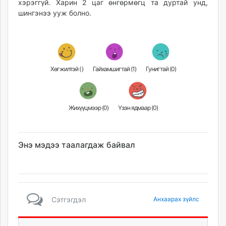
хэрэггүй. Харин 2 цаг өнгөрмөгц та дуртай унд,
шингэнээ ууж болно.
Хөгжилтэй (
)
Гайхамшигтай (
1
)
Гунигтай (
0
)
Жихүүцмээр (
0
)
Үзэн ядмаар (
0
)
Энэ мэдээ таалагдаж байвал
Сэтгэгдэл
Анхаарах зүйлс