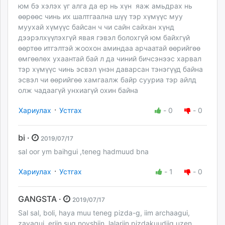
юм бэ хэлэх үг алга да ер нь хүн яаж амьдрах нь
өөрөөс чинь их шалтгаална шүү тэр хүмүүс муу
муухай хүмүүс байсан ч чи сайн сайхан хүнд
дээрэлхүүлэхгүй явая гэвэл болохгүй юм байхгүй
өөртөө итгэлтэй жоохон аминдаа арчаатай өөрийгөө
өмгөөлөх ухаантай бай л да чиний бичсэнээс харвал
тэр хүмүүс чинь эсвэл үнэн даварсан тэнэгүүд байна
эсвэл чи өөрийгөө хамгаалж байр сууриа тэр айлд
олж чадаагүй унхиагүй охин байна
·
Хариулах
Устгах
-
0
-
0
bi ·
2019/07/17
sal oor ym baihgui ,teneg hadmuud bna
·
Хариулах
Устгах
-
1
-
0
GANGSTA ·
2019/07/17
Sal sal, boli, haya muu teneg pizda-g, iim archaagui,
zayagui, eriin sug novshiin, lalariin pizdakuudiig uzen