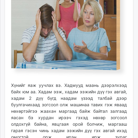
ikon.mn
mnb.mn
Livetv.mn
Eguur.mn
24tsag.mn
shuud.mn
eagle.mn
ergelt.mn
zarig.mn
today.mn
zuv.mn
Хүнийг яаж уучлах вэ. Хадмууд маань дээрэлхээд
mminfo.mn
байх юм аа. Хадам ээж, хадам ээжийн дүү гэх авгай,
ugluu.mn
хадам 2 дүү бүгд наадам үзээд талбай дээр
буулгачихаад зогсоол олж машинаа тавих гэж яваад
urlag.mn
нөхөртэйгээ жаахан маргаад байж байтал залгаад
unen.mn
яасан бэ хурдан ирээч гэхэд нөхөр зогсоол
asu.mn
олдохгүй байна, явцгаая орой болчиж, маргааш
shudarga.mn
гарая гэсэн чинь хадам ээжийн дүү гэх авгай ихэд
shuurhai.mn
омогтой орж ирэн, ирж зураг