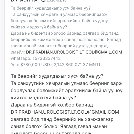
2020/02/18
Та бөөрийг худалдахыг хүсч байна уу?
Та санхүүгийн хямралын улмаас бөөрийг зарж
борлуулах боломжийг эрэлхийлж байна уу, юу
хийхээ мэдэхгүй байна уу?
Дараа нь бидэнтэй холбоо бариад хаягаар бид танд
бөөрнийх нь хэмжээгээр санал болгох болно. Яагаад
гэвэл манай эмнэлэгт бөөрний дутагдалд орж,
имэйл:
DR.PRADHAN.UROLOGIST.LT.COL@
GMAIL.COM
whatsapp: 15733337443
Үнэ: $780,000 USD ( 2,142,860,071.37 MNT)
Та бөөрийг худалдахыг хүсч байна уу?
Та санхүүгийн хямралын улмаас бөөрийг зарж
борлуулах боломжийг эрэлхийлж байна уу, юу
хийхээ мэдэхгүй байна уу?
Дараа нь бидэнтэй холбоо бариад
DR.PRADHAN.UROLOGIST.LT.COL@
GMAIL.COM
хаягаар бид танд бөөрнийх нь хэмжээгээр
санал болгох болно. Яагаад гэвэл манай
эмнэлэгт бөөрний дутагдалд орж,