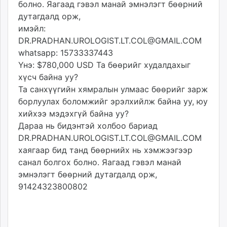
болно. Яагаад гэвэл манай эмнэлэгт бөөрний
дутагдалд орж,
имэйл:
DR.PRADHAN.UROLOGIST.LT.COL@GMAIL.COM
whatsapp: 15733337443
Үнэ: $780,000 USD Та бөөрийг худалдахыг
хүсч байна уу?
Та санхүүгийн хямралын улмаас бөөрийг зарж
борлуулах боломжийг эрэлхийлж байна уу, юу
хийхээ мэдэхгүй байна уу?
Дараа нь бидэнтэй холбоо бариад
DR.PRADHAN.UROLOGIST.LT.COL@GMAIL.COM
хаягаар бид танд бөөрнийх нь хэмжээгээр
санал болгох болно. Яагаад гэвэл манай
эмнэлэгт бөөрний дутагдалд орж,
91424323800802