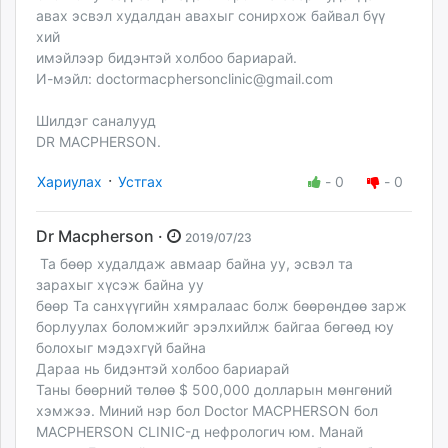
авах эсвэл худалдан авахыг сонирхож байвал бүү
хий
имэйлээр бидэнтэй холбоо бариарай.
И-мэйл:
doctormacphersonclinic@gmail.com
Шилдэг саналууд
DR MACPHERSON.
·
Хариулах
Устгах
-
0
-
0
Dr Macpherson ·
2019/07/23
Та бөөр худалдаж авмаар байна уу, эсвэл та
зарахыг хүсэж байна уу
бөөр Та санхүүгийн хямралаас болж бөөрөндөө зарж
борлуулах боломжийг эрэлхийлж байгаа бөгөөд юу
болохыг мэдэхгүй байна
Дараа нь бидэнтэй холбоо бариарай
Таны бөөрний төлөө $ 500,000 долларын мөнгөний
хэмжээ. Миний нэр бол Doctor MACPHERSON бол
MACPHERSON CLINIC-д нефрологич юм. Манай