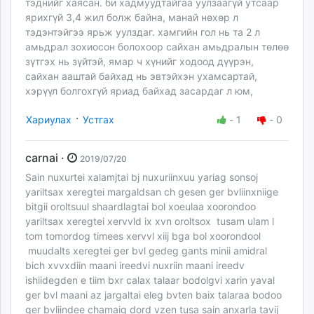
тэднийг хаясан. би хадмуудтайгаа уулзаагүй утсаар
ярихгүй 3,4 жил болж байна, манай нөхөр л
тэдэнтэйгээ ярьж уулздаг. хамгийн гол нь та 2 л
амьдрал зохиосон болохоор сайхан амьдралын төлөө
зүтгэх нь зүйтэй, ямар ч хүнийг ходоод дүүрэн,
сайхан ааштай байхад нь эвтэйхэн ухамсартай,
хэрүүл болгохгүй яриад байхад засардаг л юм,
·
Хариулах
Устгах
-
1
-
0
carnai ·
2019/07/20
Sain nuxurtei xalamjtai bj nuxuriinxuu yariag sonsoj
yariltsax xeregtei margaldsan ch gesen ger bvliinxniige
bitgii oroltsuul shaardlagtai bol xoeulaa xoorondoo
yariltsax xeregtei xervvld ix xvn oroltsox tusam ulam l
tom tomordog timees xervvl xiij bga bol xoorondool
muudalts xeregtei ger bvl gedeg gants minii amidral
bich xvvxdiin maani ireedvi nuxriin maani ireedv
ishiidegden e tiim bxr calax talaar bodolgvi xarin yaval
ger bvl maani az jargaltai eleg bvten baix talaraa bodoo
ger bvliindee chamaig dord vzen tusa sain anxarla tavij