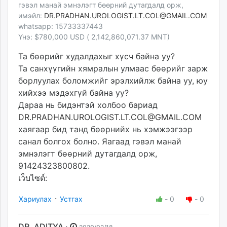
гэвэл манай эмнэлэгт бөөрний дутагдалд орж,
имэйл:
DR.PRADHAN.UROLOGIST.LT.COL@
GMAIL.COM
whatsapp: 15733337443
Үнэ: $780,000 USD ( 2,142,860,071.37 MNT)
Та бөөрийг худалдахыг хүсч байна уу?
Та санхүүгийн хямралын улмаас бөөрийг зарж
борлуулах боломжийг эрэлхийлж байна уу, юу
хийхээ мэдэхгүй байна уу?
Дараа нь бидэнтэй холбоо бариад
DR.PRADHAN.UROLOGIST.LT.COL@
GMAIL.COM
хаягаар бид танд бөөрнийх нь хэмжээгээр
санал болгох болно. Яагаад гэвэл манай
эмнэлэгт бөөрний дутагдалд орж,
91424323800802.
เว็บไซต์:
·
Хариулах
Устгах
-
0
-
0
DR. ADITYA ·