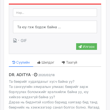
·
GIF
Илгээх
Сүүлийн
Шилдэг
Таагүй
DR. ADITYA ·
2020/02/18
Та бөөрийг худалдахыг хүсч байна уу?
Та санхүүгийн хямралын улмаас бөөрийг зарж
борлуулах боломжийг эрэлхийлж байна уу, юу
хийхээ мэдэхгүй байна уу?
Дараа нь бидэнтэй холбоо бариад хаягаар бид танд
бөөрнийх нь хэмжээгээр санал болгох болно. Яагаад