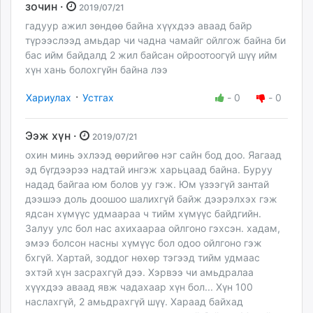
зочин ·
2019/07/21
гадуур ажил зөндөө байна хүүхдээ аваад байр
түрээслээд амьдар чи чадна чамайг ойлгож байна би
бас ийм байдалд 2 жил байсан ойроотоогүй шүү ийм
хүн хань болохгүйн байна лээ
·
Хариулах
Устгах
-
0
-
0
Ээж хүн ·
2019/07/21
охин минь эхлээд өөрийгөө нэг сайн бод доо. Яагаад
эд бүгдээрээ надтай ингэж харьцаад байна. Буруу
надад байгаа юм болов уу гэж. Юм үзээгүй зантай
дээшээ доль доошоо шалихгүй байж дээрэлхэх гэж
ядсан хүмүүс удмаараа ч тийм хүмүүс байдгийн.
Залуу улс бол нас ахихаараа ойлгоно гэхсэн. хадам,
эмээ болсон насны хүмүүс бол одоо ойлгоно гэж
бхгүй. Хартай, зоддог нөхөр тэгээд тийм удмаас
эхтэй хүн засрахгүй дээ. Хэрвээ чи амьдралаа
хүүхдээ аваад явж чадахаар хүн бол... Хүн 100
наслахгүй, 2 амьдрахгүй шүү. Хараад байхад