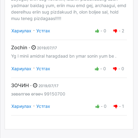
yadmaar baidag yum, eriin muu emd gej, archaagui, emd
deerelhuu eriin sug pizdakuud ih, olon boljee sal, hold
muu teneg pizdagaas!!!!!
·
Хариулах
Устгах
-
0
-
2
Zochin ·
2019/07/17
Yg l minii amidral haragdaad bn ymar sonin yum be .
·
Хариулах
Устгах
-
0
-
0
ЗОЧИН ·
2019/07/17
зөвөлгөө өгөөч 99150700
·
Хариулах
Устгах
-
0
-
1