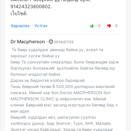
91424323800802.
เว็บไซต์:
·
Хариулах
Устгах
-
0
-
0
Dr Macpherson ·
2019/07/23
Та бөөр худалдаж авмаар байна уу, эсвэл та
зарахыг хүсэж байна уу
бөөр Та санхүүгийн хямралаас болж бөөрөндөө зарж
борлуулах боломжийг эрэлхийлж байгаа бөгөөд юу
болохыг мэдэхгүй байна
Дараа нь бидэнтэй холбоо бариарай
Таны бөөрний төлөө $ 500,000 долларын мөнгөний
хэмжээ. Миний нэр бол Doctor MACPHERSON бол
MACPHERSON CLINIC-д нефрологич юм. Манай
клиник Бөөрний мэс засалд мэргэшсэн бөгөөд бид ч
мөн адил
бөөрийг худалдан авч, шилжүүлэн суулгах
холбогдох донор. Бид Энэтхэг, Турк, АНУ, Малайз,
Энэтхэг улсад байрладаг. Хэрэв та бөөр худалдаж