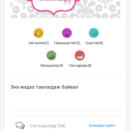
Хөгжилтэй (
1
)
Гайхамшигтай (
3
)
Гунигтай (
6
)
Жихүүцмээр (
9
)
Үзэн ядмаар (
8
)
Энэ мэдээ таалагдаж байвал
Сэтгэгдэлүүд (34)
Анхаарах зүйлс