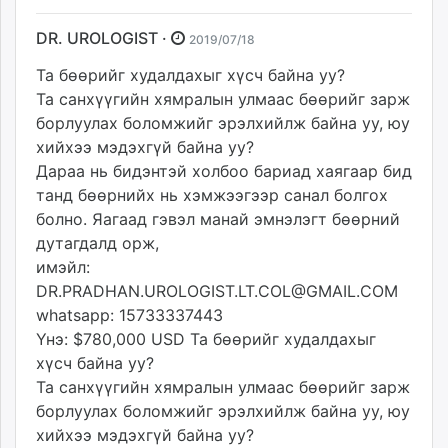
DR. UROLOGIST ·
2019/07/18
Та бөөрийг худалдахыг хүсч байна уу?
Та санхүүгийн хямралын улмаас бөөрийг зарж
борлуулах боломжийг эрэлхийлж байна уу, юу
хийхээ мэдэхгүй байна уу?
Дараа нь бидэнтэй холбоо бариад хаягаар бид
танд бөөрнийх нь хэмжээгээр санал болгох
болно. Яагаад гэвэл манай эмнэлэгт бөөрний
дутагдалд орж,
имэйл:
DR.PRADHAN.UROLOGIST.LT.COL@GMAIL.COM
whatsapp: 15733337443
Үнэ: $780,000 USD Та бөөрийг худалдахыг
хүсч байна уу?
Та санхүүгийн хямралын улмаас бөөрийг зарж
борлуулах боломжийг эрэлхийлж байна уу, юу
хийхээ мэдэхгүй байна уу?