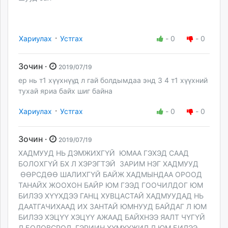
·
Хариулах
Устгах
-
0
-
0
Зочин ·
2019/07/19
ер нь т1 хүүхнүүд л гай болдымдаа энд 3 4 т1 хүүхний
тухай яриа байх шиг байна
·
Хариулах
Устгах
-
0
-
0
Зочин ·
2019/07/19
ХАДМУУД НЬ ДЭМЖИХГҮЙ ЮМАА ГЭХЭД СААД
БОЛОХГҮЙ БХ Л ХЭРЭГТЭЙ ЗАРИМ НЭГ ХАДМУУД
ӨӨРСДӨӨ ШАЛИХГҮЙ БАЙЖ ХАДМЫНДАА ОРООД
ТАНАЙХ ЖООХОН БАЙР ЮМ ГЭЭД ГООЧИЛДОГ ЮМ
БИЛЭЭ ХҮҮХДЭЭ ГАНЦ ХУВЦАСТАЙ ХАДМУУДАД НЬ
ДААТГАЧИХААД ИХ ЗАНТАЙ ЮМНУУД БАЙДАГ Л ЮМ
БИЛЭЭ ХЭЦҮҮ ХЭЦҮҮ АЖААД БАЙХНЭЭ ЯАЛТ ЧҮГҮЙ
Л БОЛОВСРОЛ ГЭРИИН ХҮМҮҮЖИЛ Л ЮМ БИЛЭЭ