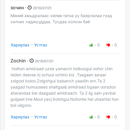
зочин ·
2019/07/21
Миний амьдралаас хөлөө татна уу баярлалаа гээд
хэлчих хадмууддаа. Тусдаа холхон бай
·
Хариулах
Устгах
-
0
-
0
Zochin ·
2019/07/21
Holhon amidraad uzee yamarch holboogui nohor chin
teden deeree irj ochuul ochino biz .Tsagaan saraar
zolgool boloo.Zolgohgui baisanch yaadiin ern.Ta 2
yaagad humuusees shaltgaalj amidraad bgaan oorsdoo
sharandaa bie daagaad amidraach. Ta 2 iig sain yavbal
guigeel irne.Muul yavj bolohgui.Nohortei hel uhaantai hun
bol oilgono.
·
Хариулах
Устгах
-
0
-
0