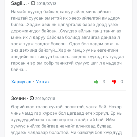
Sagii... ·
2019/07/18
Намайг хүүхэд байхад хажуу айлд минь айлын
ганцтай суусан эмэгтэй их хөөрхийлөлтэй амьдарч
билээ...Хадам ээж нь цаг үргэлж бэрээ дорд үзэж
доромжилдог байсан...Сүүлдээ айлын ганц танил ах
минь их л даруу байснаа болиод авгайгаа дандаа л
хөөж тууж зоддог болсон...Одоо бол хадам ээж нь
энэ дэлхийд байхгүй...Харин ганц хүү нь өвгөнтийн
хөндийн нэг гишүүн болсон...зөндөө хүүхэд нь тусдаа
гарсан ч эр эм хоёр танихгүй хүмүүс шиг л амьдарч
байна...
·
Хариулах
Устгах
-
3
-
0
Зочин ·
2019/07/18
Өөрийнхөө төлөө хүчтэй, зоригтой, чанга бай. Нөхөр
чинь чамд гар хүрсэн бол цагдаад өгч хориул. Ер нь
хүүхдүүдийнхээ төлөө өөртөө л хайртай бай. Ийм
хүмүүс нийлж байгаад чамайг алчихаад булаад
үлдээж чадахаар бололтой. Чи байхгүй бол хүүхдүүд