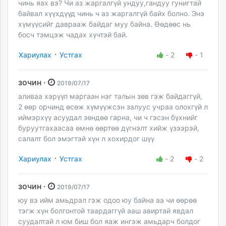
чинь яах вэ? Чи аз жаргалгүй ундуу,гандуу гунигтай
байвал хүүхдүүд чинь ч аз жаргалгүй байх болно. Энэ
хүмүүсийг даврааж байдаг муу байна. Өөдөөс нь
босч тэмцэж чадах хүчтэй бай.
·
Хариулах
Устгах
-
2
-
1
зочин ·
2019/07/17
аливаа хэрүүл маргаан нэг талын зөв гэж байдаггүй,
2 өөр орчинд өсөж хүмүүжсэн залуус учраа олохгүй л
иймэрхүү асуудал зөндөө гарна, чи ч гэсэн бүхнийг
буруутгахаасаа өмнө өөртөө дүгнэлт хийж үзээрэй,
салалт бол эмэгтэй хүн л хохирдог шүү
·
Хариулах
Устгах
-
2
-
2
зочин ·
2019/07/17
юу вэ ийм амьдрал гэж одоо юу байна аа чи өөрөө
тэгж хүн болгонтой таардаггүй ааш авиртай явдал
суудалтай л юм биш бол яаж ингэж амьдарч болдог