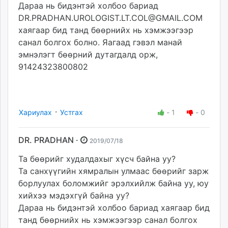
Дараа нь бидэнтэй холбоо бариад
DR.PRADHAN.UROLOGIST.LT.COL@GMAIL.COM
хаягаар бид танд бөөрнийх нь хэмжээгээр
санал болгох болно. Яагаад гэвэл манай
эмнэлэгт бөөрний дутагдалд орж,
91424323800802
·
Хариулах
Устгах
-
1
-
0
DR. PRADHAN ·
2019/07/18
Та бөөрийг худалдахыг хүсч байна уу?
Та санхүүгийн хямралын улмаас бөөрийг зарж
борлуулах боломжийг эрэлхийлж байна уу, юу
хийхээ мэдэхгүй байна уу?
Дараа нь бидэнтэй холбоо бариад хаягаар бид
танд бөөрнийх нь хэмжээгээр санал болгох