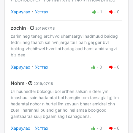
·
Хариулах
Устгах
-
1
-
0
zochin ·
2019/07/18
zarim neg teneg erchvvd uhamsargvi hadmuud baidag
tednii neg taarch sal hvn jargaltai l baih gej ger bvl
boldog vhchihwel hvvrii ni hadaglaad hamt amidrahgvi
biz dee
·
Хариулах
Устгах
-
0
-
0
Nohm ·
2019/07/18
Ur huuhedtei boloogui bol erthen salsan n deer ym
bnashuu. sain hadamtai bol hamgiin tom tansaglal gj iim
hadamtai nohor n hurtel iim zevuun bhaar amidral chn
zuer l haranhui buland gar hol hel amaa boolgood
gantsaaraa suuj bgaam shg l sanagdana.
·
Хариулах
Устгах
-
0
-
0