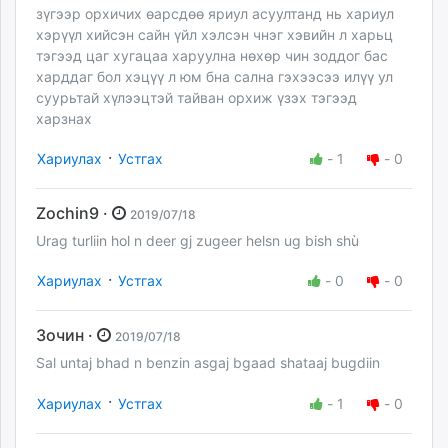
зүгээр орхичих өарсдөө яриул асуултанд нь хариул
хэрүүл хийсэн сайн үйл хэлсэн чнэг хэвийн л харьц
тэгээд цаг хугацаа харуулна нөхөр чин зоддог бас
харддаг бол хэцүү л юм бна сална гэхээсээ илүү ул
суурьтай хүлээцтэй тайван орхиж үзэх тэгээд
харзнах
·
Хариулах
Устгах
-
1
-
0
Zochin9 ·
2019/07/18
Urag turliin hol n deer gj zugeer helsn ug bish shù
·
Хариулах
Устгах
-
0
-
0
Зочин ·
2019/07/18
Sal untaj bhad n benzin asgaj bgaad shataaj bugdiin
·
Хариулах
Устгах
-
1
-
0