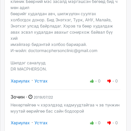
клиник Бөөрний мэс засалд мэргэшсэн бөгөөд бид ч
мөн адил
бөөрийг худалдан авч, шилжүүлэн суулгах
холбогдох донор. Бид Энэтхэг, Турк, АНУ, Малайз,
Энэтхэг улсад байрладаг. Хэрэв та бөөр худалдаж
авах эсвэл худалдан авахыг сонирхож байвал бүү
хий
имэйлээр бидэнтэй холбоо бариарай.
И-мэйл:
doctormacphersonclinic@gmail.com
Шилдэг саналууд
DR MACPHERSON.
·
Хариулах
Устгах
-
0
-
0
Зочин ·
2019/07/22
Нөхөртөйгөө ч хэрэлдээд хадмуудтайгаа ч эв түнжин
муутай өөрийгөө бас сайн бодоорой
·
Хариулах
Устгах
-
0
-
0