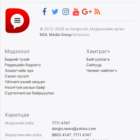
© 2013-2026 он Dorgio.mn, Мэдээллийн хөтөч
MGL Media Group
бүтээсэн.
Мэдээлэл
Хамтрагч
Бидний тухай
Байгууллага
Редакцийн бодлого
Сайтууд
Зохиогчийн эрх
Чөлөөт нийтлэгч
Санал хүсэлт
Үйлчилгээний нөхцөл
Нээлттэй ажлын байр
Сурталчилгаа байршуулах
Харилцаа
Мэдээний алба:
7711 4747
dorgio.news@yahoo.com
Маркетингийн алба:
8800 4147
,
7711 4747