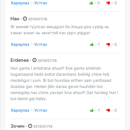
·
Хариулах
Устгах
-
0
-
0
Нан ·
2019/07/18
Яг миний туулсан амьдрал бн.Хэцүү дээ сүүлд нь
хамаг ачааг нь эмэгтэй хүн үүрч үлддэг.
·
Хариулах
Устгах
-
1
-
0
Erdenee ·
2019/07/18
Hun gants l amidrana shuu!!! Ene gants smidrah
hugatsaand hedii boltol daramtanx baihiig chine helj
medehgui l yum. Bi bol huvidaa erthen sain yariltsaad
dusdaa gar. Heden jiliin daraa gevel huuhdiin too
nemegdej nas chine yavsan bna shuu!!! Gar hurdeg hun l
bol demii gej heley.
·
Хариулах
Устгах
-
1
-
0
Зочин ·
2019/07/18