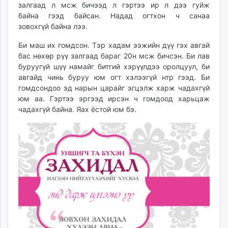
залгаад л мсж бичээд л гэртээ ир л дээ гуйж
байна гээд байсан. Надад огтхон ч санаа
зовохгүй байна лээ.
Би маш их гомдсон. Тэр хадам ээжийн дүү гэх авгай
бас нөхөр рүү залгаад бараг 20н мсж бичсэн. Би лав
буруугүй шүү намайг битгий хэрүүлдээ оролцуул, би
авгайд чинь буруу юм огт хэлээгүй нтр гээд. Би
гомдсондоо эд нарын царайг эгцэлж харж чадахгүй
юм аа. Гэртээ эргээд ирсэн ч гомдоод харьцаж
чадахгүй байна. Яах ёстой юм бэ.