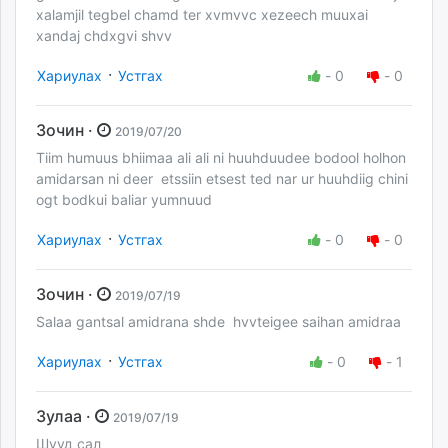
xalamjil tegbel chamd ter xvmvvc xezeech muuxai
xandaj chdxgvi shvv
·
Хариулах
Устгах
-
0
-
0
Зочин ·
2019/07/20
Tiim humuus bhiimaa ali ali ni huuhduudee bodool holhon
amidarsan ni deer etssiin etsest ted nar ur huuhdiig chini
ogt bodkui baliar yumnuud
·
Хариулах
Устгах
-
0
-
0
Зочин ·
2019/07/19
Salaa gantsal amidrana shde hvvteigee saihan amidraa
·
Хариулах
Устгах
-
0
-
1
Зулаа ·
2019/07/19
Шууд сал