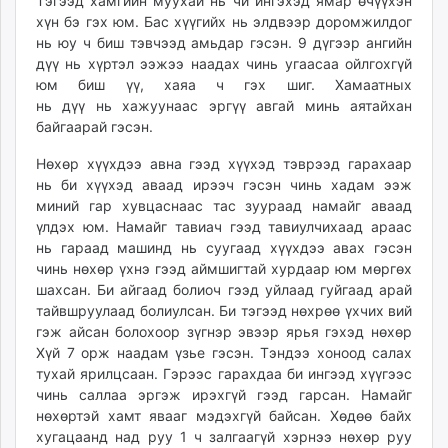
Тэгээд хамгийн муухай нь чи ингэхэд ямар өчүүхэн
хүн бэ гэх юм. Бас хүүгийх нь элдвээр доромжилдог
нь юу ч биш тэвчээд амьдар гэсэн. 9 дүгээр ангийн
дүү нь хүртэл ээжээ наадах чинь угаасаа ойлгохгүй
юм биш үү, хаяа ч гэх шиг. Хамаатных
нь дүү нь хажуунаас эргүү авгай минь аятайхан
байгаарай гэсэн.
Нөхөр хүүхдээ авна гээд хүүхэд тэврээд гарахаар
нь би хүүхэд аваад ирээч гэсэн чинь хадам ээж
миний гар хувцаснаас тас зуураад намайг аваад
үлдэх юм. Намайг тавиач гээд тавиулчихаад араас
нь гараад машинд нь суугаад хүүхдээ авах гэсэн
чинь нөхөр үхнэ гээд аймшигтай хурдаар юм мөргөх
шахсан. Би айгаад болиоч гээд уйлаад гуйгаад арай
тайвшруулаад болиулсан. Би тэгээд нөхрөө үхчих вий
гэж айсан болохоор зүгнэр эвээр ярья гэхэд нөхөр
Хүй 7 орж наадам үзье гэсэн. Тэндээ хоноод салах
тухай ярилцсаан. Гэрээс гарахдаа би ингээд хүүгээс
чинь саллаа эргэж ирэхгүй гээд гарсан. Намайг
нөхөртэй хамт явааг мэдэхгүй байсан. Хөдөө байх
хугацаанд над руу 1 ч залгаагүй хэрнээ нөхөр руу