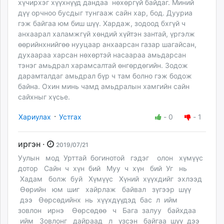
хүчирхэг хүүхнүүд дандаа нөхөргүй байдаг. Миний
дүү орчноо бусдыг тунгааж сайн хар, бод. Дууриа
гэж байгаа юм биш шүү. Хардаж, зодоод бхгүй ч
анхаарал халамжгүй хөндий хүйтэн зантай, үргэлж
өөрийнхнийгөө нууцаар анхаарсан газар шагайсан,
духаараа харсан нөхөртэй насаараа амьдарсан
тэнэг амьдрал харамсалтай өнгөрдөгийн. Зодож
дарамталдаг амьдрал бүр ч там болно гэж бодож
байна. Охин минь чамд амьдралын хамгийн сайн
сайхныг хүсье.
·
Хариулах
Устгах
-
0
-
1
иргэн ·
2019/07/21
Уулын мод Урттай богинотой гэдэг олон хүмүүс
дотор Сайн ч хүн бий Муу ч хүн бий Уг нь
Хадам болж буй Хүмүүс Хүний хүүхдийг эхлээд
Өөрийн юм шиг хайрлаж байвал зүгээр шүү
дээ Өөрсөдийнх нь хүүхдүүдэд бас л ийм
зовлон ирнэ Өөрсөдөө ч Бага залуу байхдаа
ийм Зовлонг дайраад л үзсэн байгаа шүү дээ