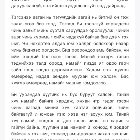
unuudur.mn
даруулсангүй, ээжийгээ хүндэлсэнгүй гээд дайраад.
isee.mn
Тэгсэнээ авгай нь тэгүүлдийн авгай нь битгий оч гэж
mglradio.com
зааж өгөө биз гээд. Тэгээд би тэсэлгүй хэрэлдсэн
fact.mn
чинь аавыг минь хүртэл хэрүүлдээ оролцуулж, чиний
itoim.mn
эцэг чинь хуримыг хийж чадахүй байгаа биз дээ ч гэх
шиг. Чи нөхөртөө элдэв юм хэлдэг болохоор нөхөр
tumen.mn
чинь биднээс холдсон. Бид хоорондоо амь байсан, чи
shuum.mn
ийм хөндий болгосон гэнээ. Манай нөхөрч гэсэн
times.mn
тэднийхээ талд ороод, намайг пизда яг одоо гарч
tvmongolia.mn
зайл гээд зөндө доромжилсон. Хадам ээж дүүгээ
mass.mn
өмөөрөөд надад зөндөө муухай юм хэлсэн. Бас
хүүгээ өмөөрөөд намайг маш их гомдоолоо.
unegui.mn
assa.mn
Би уурандаа хүүгийх нь бүх бурууг хэлсэн, танай
toim.mn
хүү намайг байнга хардаж, янхан нтр гэдэг гэсэн
tac.mn
чинь яагаад миний хүү хартай болчихов, тийм
байгаагүй л юмсан гэж хээв нэг асуух юм. Танай
paparazzi.mn
хүү намайг зоддог ш дээ гэсэн чинь, оо харин ч
unread.today
гайгүй байна. Хүүгийн аав намайг 3 хоноод л зоддог
байсан ч гэх шиг, тэвчээд амьдрахаас яахав гэх шиг.