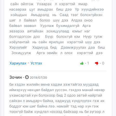
сайн ойлгож Ухаарах л хэрэгтэй ямар
насаараа цуг амьдрах биш дээ Үр хүүхдийнхээ
хойшдын Амьдралд нь Саад тээг болохгүйхэн
шиг л байвал болоо шүү дээ Алдаа оноо
байвал заавал Уурлаж бухимдалгүй Арга
эвээрээ аятайхан зохицуулаад юмыг нэг
болгодогсон доо Бүүр болохгүй юм Нүүр тулж
хоёулантай нь сайн ярилцах хэрэгтэй шүү дээ
Хэрүүлийг Хадмууд бид Даамжруулах даа биш
Зохицуулж Арга эвийн л олох хэрэгтэй дээ
·
Хариулах
Устгах
-
1
-
0
Зочин ·
2019/07/20
би хэдэн жилийн өмнө хадам ээжтэйгээ муудаад
иймэрхүү нөхцөл байдал үүссэн. гэхдээ манай нөхөр
ухамсартай хүн болохоор бид 2 одоо эвтэй найртай
сайхан л амьдарч байна, хадмууд хүндлүүлэх гэж их
боддог юм шиг байна лээ. намайг тэд нар хүн гэж
тоохгүй байж хүндлэл нэхээд байхаар нь би зүгээр л