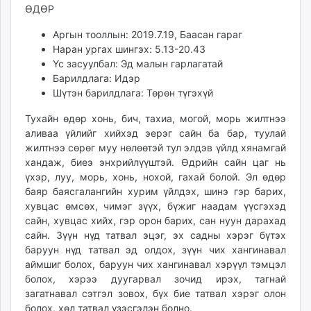
ӨДӨР
ikon.mn
mnb.mn
Аргын тооллын: 2019.7.19, Баасан гараг
Livetv.mn
Наран ургах шингэх: 5.13-20.43
Eguur.mn
Үс засуулбал: Эд малын гарлагатай
Барилдлага: Идэр
24tsag.mn
Шүтэн барилдлага: Төрөн түгэхүй
shuud.mn
eagle.mn
Тухайн өдөр хонь, бич, тахиа, могой, морь жилтнээ
ergelt.mn
аливаа үйлийг хийхэд эерэг сайн ба бар, туулай
жилтнээ сөрөг муу нөлөөтэй тул элдэв үйлд хянамгай
zarig.mn
хандаж, биеэ энхрийлүүштэй. Өдрийн сайн цаг нь
today.mn
үхэр, луу, морь, хонь, нохой, гахай болой. Эл өдөр
zuv.mn
баяр баясгалангийн хурим үйлдэх, шинэ гэр барих,
mminfo.mn
хувцас өмсөх, чимэг зүүх, бүжиг наадам үүсгэхэд
ugluu.mn
сайн, хувцас хийх, гэр орон барих, сан нуун дарахад
сайн. Зүүн нүд татвал эцэг, эх садны хэрэг бүтэх
urlag.mn
баруун нүд татвал эд олдох, зүүн чих хангинавал
unen.mn
аймшиг болох, баруун чих хангинавал хэрүүл тэмцэл
asu.mn
болох, хэрээ дуугарвал зочид ирэх, тагнай
shudarga.mn
загатнавал сэтгэл зовох, бүх бие татвал хэрэг олон
shuurhai.mn
болох, хөл татвал үзэсгэлэн болно.