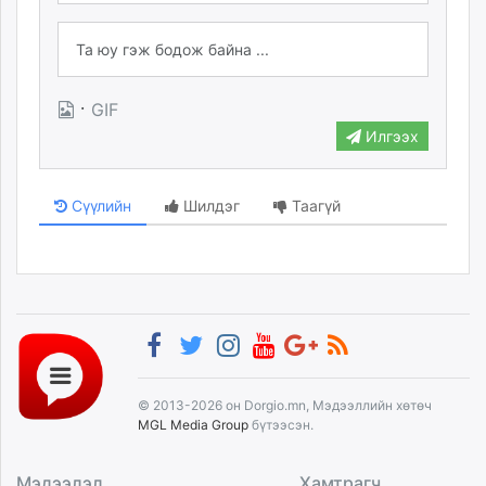
·
GIF
Илгээх
Сүүлийн
Шилдэг
Таагүй
© 2013-2026 он Dorgio.mn, Мэдээллийн хөтөч
MGL Media Group
бүтээсэн.
Мэдээлэл
Хамтрагч