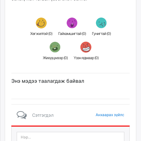
unuudur.mn
isee.mn
mglradio.com
fact.mn
Хөгжилтэй (
0
)
Гайхамшигтай (
0
)
Гунигтай (
0
)
itoim.mn
tumen.mn
shuum.mn
Жихүүцмээр (
0
)
Үзэн ядмаар (
0
)
times.mn
tvmongolia.mn
mass.mn
Энэ мэдээ таалагдаж байвал
unegui.mn
assa.mn
toim.mn
tac.mn
Сэтгэгдэл
Анхаарах зүйлс
paparazzi.mn
unread.today