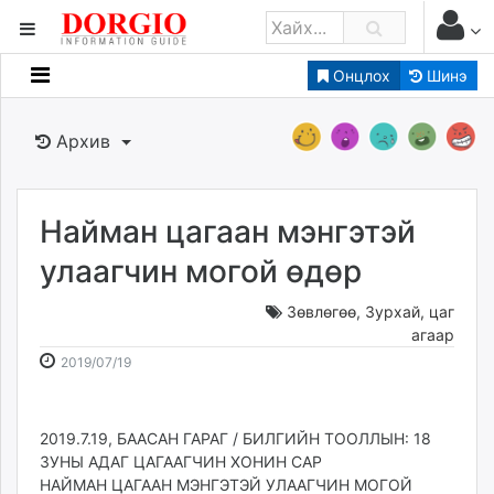
Онцлох
Шинэ
Мэдээллийн
Зар мэдээллийн
Архив
Банк санхүү
Бизнес ААН
Төрийн
Найман цагаан мэнгэтэй
Нийслэлийн
улаагчин могой өдөр
Зөвлөгөө
,
Зурхай, цаг
dorgio.mn
агаар
Gogo.mn
2019-
2026-
2019/07/19
caak.mn
07-
08-
news.mn
19
08
zindaa.mn
08:34:00
01:19:58
2019.7.19, БААСАН ГАРАГ / БИЛГИЙН ТООЛЛЫН: 18
Baabar.mn
ЗУНЫ АДАГ ЦАГААГЧИН ХОНИН САР
tovch.mn
НАЙМАН ЦАГААН МЭНГЭТЭЙ УЛААГЧИН МОГОЙ