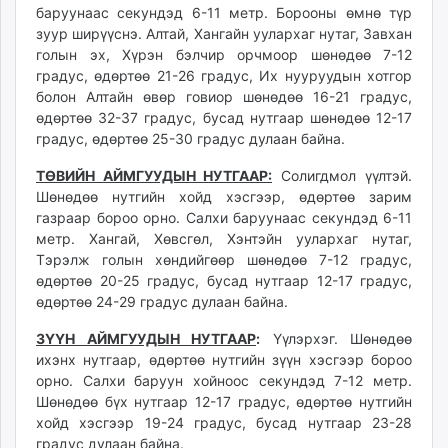
баруунаас секундэд 6-11 метр. Борооны өмнө түр
ikon.mn
зуур ширүүснэ. Алтай, Хангайн уулархаг нутаг, Завхан
mnb.mn
голын эх, Хүрэн бэлчир орчмоор шөнөдөө 7-12
Livetv.mn
градус, өдөртөө 21-26 градус, Их нууруудын хотгор
Eguur.mn
болон Алтайн өвөр говиор шөнөдөө 16-21 градус,
24tsag.mn
өдөртөө 32-37 градус, бусад нутгаар шөнөдөө 12-17
градус, өдөртөө 25-30 градус дулаан байна.
shuud.mn
eagle.mn
ТӨВИЙН АЙМГУУДЫН НУТГААР:
Солигдмол үүлтэй.
ergelt.mn
Шөнөдөө нутгийн хойд хэсгээр, өдөртөө зарим
zarig.mn
газраар бороо орно. Салхи баруунаас секундэд 6-11
метр. Хангай, Хөвсгөл, Хэнтэйн уулархаг нутаг,
today.mn
Тэрэлж голын хөндийгөөр шөнөдөө 7-12 градус,
zuv.mn
өдөртөө 20-25 градус, бусад нутгаар 12-17 градус,
mminfo.mn
өдөртөө 24-29 градус дулаан байна.
ugluu.mn
ЗҮҮН АЙМГУУДЫН НУТГААР
:
Үүлэрхэг. Шөнөдөө
urlag.mn
ихэнх нутгаар, өдөртөө нутгийн зүүн хэсгээр бороо
unen.mn
орно. Салхи баруун хойноос секундэд 7-12 метр.
asu.mn
Шөнөдөө бүх нутгаар 12-17 градус, өдөртөө нутгийн
shudarga.mn
хойд хэсгээр 19-24 градус, бусад нутгаар 23-28
shuurhai.mn
градус дулаан байна.