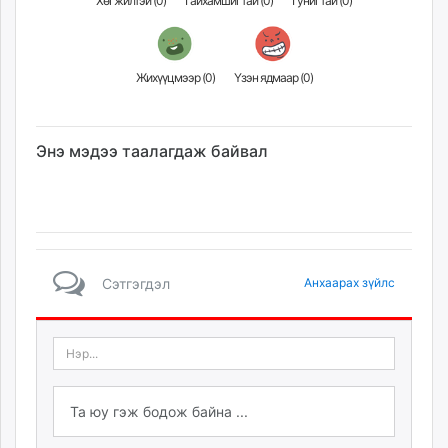
Хөгжилтэй (
0
)
Гайхамшигтай (
0
)
Гунигтай (
0
)
Жихүүцмээр (
0
)
Үзэн ядмаар (
0
)
Энэ мэдээ таалагдаж байвал
Сэтгэгдэл
Анхаарах зүйлс