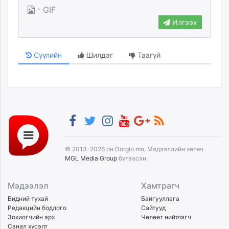
·
GIF
Илгээх
Сүүлийн
Шилдэг
Таагүй
© 2013-2026 он Dorgio.mn, Мэдээллийн хөтөч
MGL Media Group
бүтээсэн.
Мэдээлэл
Хамтрагч
Бидний тухай
Байгууллага
Редакцийн бодлого
Сайтууд
Зохиогчийн эрх
Чөлөөт нийтлэгч
Санал хүсэлт