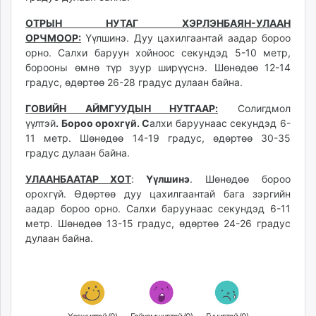
unuudur.mn
ОТРЫН НУТАГ ХЭРЛЭНБАЯН-УЛААН
isee.mn
ОРЧМООР:
Үүлшинэ. Дуу цахилгаантай аадар бороо
mglradio.com
орно. Салхи баруун хойноос секундэд 5-10 метр,
fact.mn
борооны өмнө түр зуур ширүүснэ. Шөнөдөө 12-14
градус, өдөртөө 26-28 градус дулаан байна.
itoim.mn
tumen.mn
ГОВИЙН АЙМГУУДЫН НУТГААР
:
Солигдмол
shuum.mn
үүлтэй
.
Б
ороо орохгүй. С
алхи баруунаас секундэд 6-
times.mn
11 метр. Шөнөдөө 14-19 градус, өдөртөө 30-35
градус дулаан байна.
tvmongolia.mn
mass.mn
УЛААНБААТАР ХОТ
:
Үүлшинэ
. Шөнөдөө бороо
unegui.mn
орохгүй. Өдөртөө дуу цахилгаантай бага зэргийн
assa.mn
аадар бороо орно. Салхи баруунаас секундэд 6-11
метр. Шөнөдөө 13-15 градус, өдөртөө 24-26 градус
toim.mn
дулаан байна.
tac.mn
paparazzi.mn
unread.today