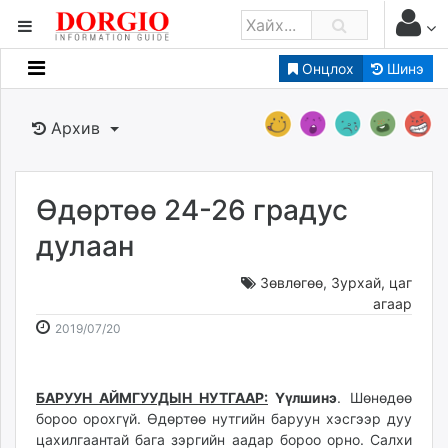
Онцлох
Шинэ
Мэдээллийн
Зар мэдээллийн
Архив
Банк санхүү
Бизнес ААН
Төрийн
Өдөртөө 24-26 градус
Нийслэлийн
дулаан
Зөвлөгөө
,
Зурхай, цаг
dorgio.mn
агаар
Gogo.mn
2019-
2026-
2019/07/20
caak.mn
07-
08-
news.mn
20
07
zindaa.mn
11:25:26
13:51:20
БАРУУН АЙМГУУДЫН НУТГААР:
Үүлшинэ
. Шөнөдөө
Baabar.mn
бороо орохгүй. Өдөртөө нутгийн баруун хэсгээр дуу
tovch.mn
цахилгаантай бага зэргийн аадар бороо орно. Салхи