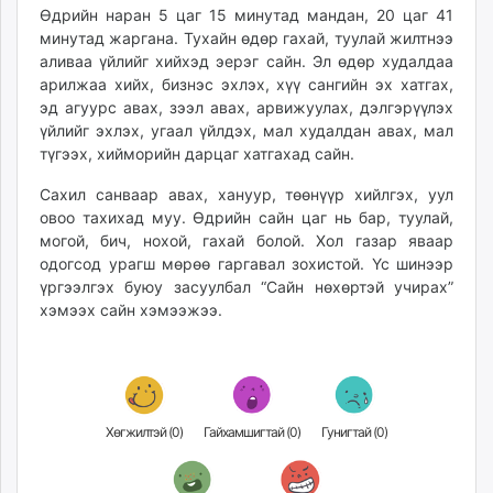
Өдрийн наран 5 цаг 15 минутад мандан, 20 цаг 41
unuudur.mn
минутад жаргана. Тухайн өдөр гахай, туулай жилтнээ
isee.mn
аливаа үйлийг хийхэд эерэг сайн. Эл өдөр худалдаа
mglradio.com
арилжаа хийх, бизнэс эхлэх, хүү сангийн эх хатгах,
fact.mn
эд агуурс авах, зээл авах, арвижуулах, дэлгэрүүлэх
itoim.mn
үйлийг эхлэх, угаал үйлдэх, мал худалдан авах, мал
түгээх, хийморийн дарцаг хатгахад сайн.
tumen.mn
shuum.mn
Сахил санваар авах, хануур, төөнүүр хийлгэх, уул
times.mn
овоо тахихад муу. Өдрийн сайн цаг нь бар, туулай,
tvmongolia.mn
могой, бич, нохой, гахай болой. Хол газар яваар
одогсод урагш мөрөө гаргавал зохистой. Үс шинээр
mass.mn
үргээлгэх буюу засуулбал “Сайн нөхөртэй учирах”
unegui.mn
хэмээх сайн хэмээжээ.
assa.mn
toim.mn
tac.mn
paparazzi.mn
unread.today
Хөгжилтэй (
0
)
Гайхамшигтай (
0
)
Гунигтай (
0
)