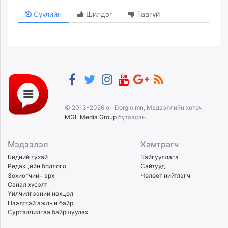
Сүүлийн
Шилдэг
Таагүй
© 2013-2026 он Dorgio.mn, Мэдээллийн хөтөч
MGL Media Group
бүтээсэн.
Мэдээлэл
Хамтрагч
Бидний тухай
Байгууллага
Редакцийн бодлого
Сайтууд
Зохиогчийн эрх
Чөлөөт нийтлэгч
Санал хүсэлт
Үйлчилгээний нөхцөл
Нээлттэй ажлын байр
Сурталчилгаа байршуулах