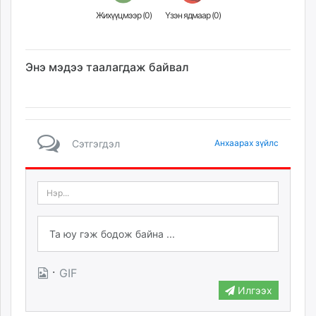
Жихүүцмээр (
0
)
Үзэн ядмаар (
0
)
Энэ мэдээ таалагдаж байвал
Сэтгэгдэл
Анхаарах зүйлс
·
GIF
Илгээх