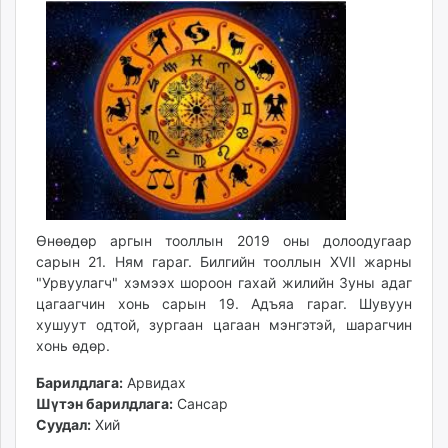
ikon.mn
mnb.mn
Livetv.mn
Eguur.mn
24tsag.mn
shuud.mn
eagle.mn
ergelt.mn
zarig.mn
today.mn
Өнөөдөр аргын тооллын 2019 оны долоодугаар
сарын 21. Ням гараг. Билгийн тооллын XVII жарны
zuv.mn
"Урвуулагч" хэмээх шороон гахай жилийн Зуны адаг
mminfo.mn
цагаагчин хонь сарын 19. Адъяа гараг. Шувуун
ugluu.mn
хушуут одтой, зургаан цагаан мэнгэтэй, шарагчин
urlag.mn
хонь өдөр.
unen.mn
Барилдлага:
Арвидах
asu.mn
Шүтэн барилдлага:
Сансар
shudarga.mn
Суудал:
Хий
shuurhai.mn