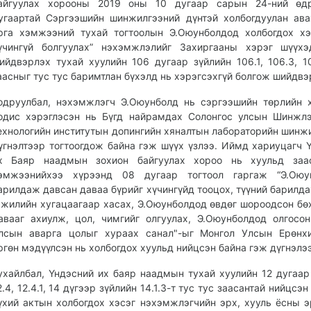
айгуулах хорооны 2019 оны 10 дугаар сарын 24-ний өд
угаартай Сэргээшийн шинжилгээний дүнтэй холбогдуулан ав
рга хэмжээний тухай тогтоолын Э.Оюунболдод холбогдох хэ
үчингүй болгуулах” нэхэмжлэлийг Захиргааны хэрэг шүүхэ
ийдвэрлэх тухай хуулийн 106 дугаар зүйлийн 106.1, 106.3, 10
аасныг тус тус баримтлан бүхэлд нь хэрэгсэхгүй болгож шийдвэ
одруулбал, нэхэмжлэгч Э.Оюунболд нь сэргээшийн төрлийн 
одис хэрэглэсэн нь Бүгд найрамдах Солонгос улсын Шинжл
ехнологийн институтын допингийн хяналтын лабораторийн шинж
үгнэлтээр тогтоогдож байна гэж шүүх үзлээ. Иймд хариуцагч 
х Баяр наадмын зохион байгуулах хороо нь хуульд заа
эмжээнийхээ хүрээнд 08 дугаар тогтоол гаргаж “Э.Оюу
арилдаж давсан даваа бүрийг хүчингүйд тооцох, түүний барилда
 жилийн хугацаагаар хасах, Э.Оюунболдод өвдөг шороодсон бө
авааг ахиулж, цол, чимгийг олгуулах, Э.Оюунболдод олгосо
лсын аварга цолыг хураах санал"-ыг Монгол Улсын Ерөнхи
ргөн мэдүүлсэн нь холбогдох хуульд нийцсэн байна гэж дүгнэлээ
ухайлбал, Үндэсний их баяр наадмын тухай хуулийн 12 дугаар
2.4, 12.4.1, 14 дүгээр зүйлийн 14.1.3-т тус тус заасантай нийцсэ
үхий актын холбогдох хэсэг нэхэмжлэгчийн эрх, хууль ёсны э