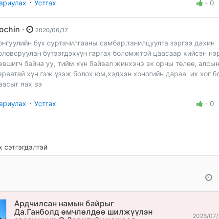
·
ариулах
Устгах
-
0
Zochin ·
2020/06/17
онгуулийн бүх суртачилгааны самбар,танилцуулга зэргээ дахин
оловсруулан бүтээгдэхүүн гаргах боломжтой цаасаар хийсэн нэ
эвшигч байна уу, тийм хүн байвал жинхэнэ эх орны төлөө, алсы
араатай хүн гэж үзэж болох юм,хэдхэн хоногийн дараа их хог б
аасыг яах вэ
·
ариулах
Устгах
-
0
 сэтгэгдэлтэй
Ардчилсан намын байрыг
Да.Ганболд өмчлөлдөө шилжүүлэн
2026/07/