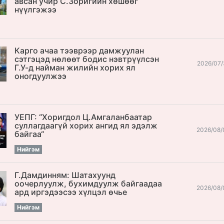
авсан учир С.Зоригийн хөшөөг
нүүлгэжээ
Карго ачаа тээврээр дамжуулан
сэтгэцэд нөлөөт бодис нэвтрүүлсэн
2026/07/
Г.У-д найман жилийн хорих ял
оногдуулжээ
УЕПГ: “Хоригдол Ц.Амгаланбаатар
cуллагдаагүй хорих ангид ял эдэлж
2026/08/
байгаа“
Нийгэм
Г.Дамдинням: Шатахуунд
оочерлуулж, бухимдуулж байгаадаа
2026/08/
ард иргэдээсээ хүлцэл өчье
Нийгэм