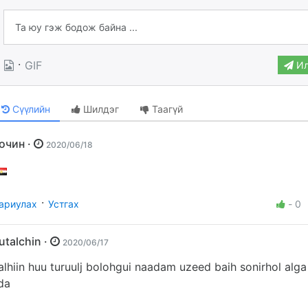
·
GIF
Ил
Сүүлийн
Шилдэг
Таагүй
Зочин ·
2020/06/18
·
ариулах
Устгах
-
0
gutalchin ·
2020/06/17
alhiin huu turuulj bolohgui naadam uzeed baih sonirhol alg
da