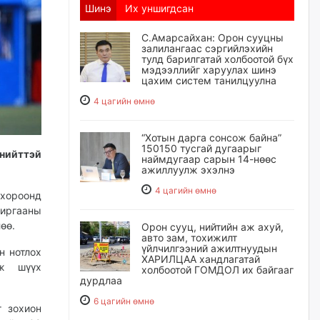
Шинэ
Их уншигдсан
С.Амарсайхан: Орон сууцны
залилангаас сэргийлэхийн
тулд барилгатай холбоотой бүх
мэдээллийг харуулах шинэ
цахим систем танилцуулна
4 цагийн өмнө
“Хотын дарга сонсож байна”
150150 тусгай дугаарыг
 нийттэй
наймдугаар сарын 14-нөөс
ажиллуулж эхэлнэ
4 цагийн өмнө
 хороонд
хиргааны
өө.
Орон сууц, нийтийн аж ахуй,
авто зам, тохижилт
үйлчилгээний ажилтнуудын
н нотлох
ХАРИЛЦАА хандлагатай
аж шүүх
холбоотой ГОМДОЛ их байгааг
дурдлаа
6 цагийн өмнө
г зохион