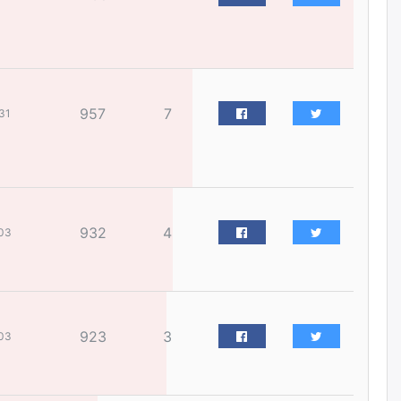
жилийн ойд зориулсан
наадмыг хойшлуулав
өчигдѳр
Монгол Улсад 162 вагон - 9720
тонн АИ-92 орж иржээ
957
7
31
өчигдѳр
Jade Gas: 1.1 тэрбум австрали
долларын санхүүжилтийн
эцсийн гэрээг есдүгээр сард
байгуулбал Тавантолгойн
932
4
03
метан хийн үйлдвэрлэлийн
өрөмдлөгийг 2027 онд эхлүүлнэ
өчигдѳр
Ханын материалд эхний
923
3
ээлжийн 6 блок орон сууцны
03
барилга угсралтын ажил
үргэлжилж байна
өчигдѳр