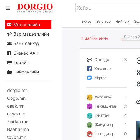
Эхлэл
Улс төр
Нийгэм
Эд
Мэдээллийн
Зар мэдээллийн
Лхагва 2
4 цагийн өмнө
Банк санхүү
Бизнес ААН
3
Сэтгэгдэл
Төрийн
Хуваалцах
Нийслэлийн
Жиргээ
dorgio.mn
1
Хөгжилтэй
Gogo.mn
caak.mn
3
Гайхамшигтай
news.mn
4
Гунигтай
zindaa.mn
1
Жихүүцмээр
Baabar.mn
0
Үзэн ядмаар
tovch.mn