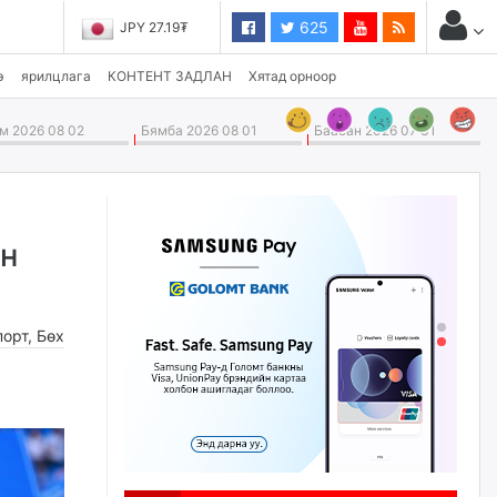
625
JPY 27.19₮
э
ярилцлага
КОНТЕНТ ЗАДЛАН
Хятад орноор
 2026 08 02
Бямба 2026 08 01
Баасан 2026 07 31
ын
порт
,
Бөх