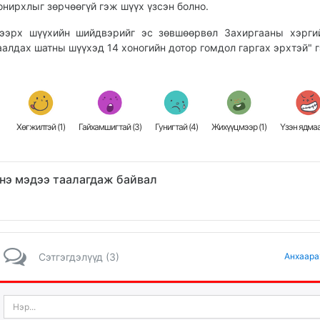
онирхлыг зөрчөөгүй гэж шүүх үзсэн болно.
ээрх шүүхийн шийдвэрийг эс зөвшөөрвөл Захиргааны хэрги
аалдах шатны шүүхэд 14 хоногийн дотор гомдол гаргах эрхтэй" г
Хөгжилтэй (
1
)
Гайхамшигтай (
3
)
Гунигтай (
4
)
Жихүүцмээр (
1
)
Үзэн ядмаа
нэ мэдээ таалагдаж байвал
Сэтгэгдэлүүд (3)
Анхаара