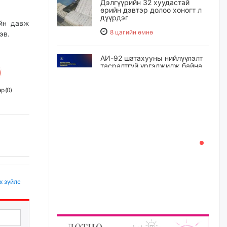
Дэлгүүрийн 32 хуудастай
өрийн дэвтэр долоо хоногт л
дүүрдэг
йн давж
8 цагийн өмнө
эв.
АИ-92 шатахууны нийлүүлэлт
тасралтгүй үргэлжилж байна
9 цагийн өмнө
р (
0
)
I ангийн цахим бүртгэл энэ
сарын 17-ноос эхэлнэ
9 цагийн өмнө
Үндсэн хууль зөрчсөн
Х.Булгантуяа, үндэсний эв
нэгдэлд харшилсан
х зүйлс
М.Нарантуяа-Нара нарт хэзээ
хариуцлага тооцох вэ?
10 цагийн өмнө