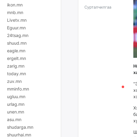
ikon.mn
Сурталчилгаа
mnb.mn
Livetv.mn
Eguur.mn
24tsag.mn
shuud.mn
eagle.mn
ergelt.mn
zarig.mn
Н
х
today.mn
zuv.mn
"
mminfo.mn
х
ugluu.mn
х
urlag.mn
Х
unen.mn
б
asu.mn
х
shudarga.mn
Ш
shuurhai.mn