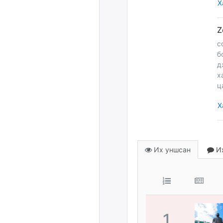
Х
с
б
д
х
ц
Х
Их уншсан
Их
1