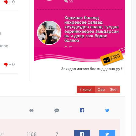
59
-
0
ХЗДХ-ын сайд С.Амарсайхан:
Авлигаар авсан хөрөнгийг
Хадмаас болоод
хурааж, нийгмийн сайн
нөхрөөсөө салаад
сайхны хөгжилд зориулах
хүүхдүүдээ аваад тусдаа
бөгөөд үүнийг хэд хэдэн эрх
өөрийнхөөрөө амьдарсан
р
бүхий байгууллагаас санал авна
нь ч дээр гэж бодох
н
боллоо
өчигдѳр
олох
91
Шатахууныг олдож байгаа
газраас нь л авч байна. Үнэ
-
0
тарифаас илүү хангамж дээр
Захидал илгээх бол энд дарна уу !
анхаарч байна
өчигдѳр
7 хоног
Сар
Жил
Ц.Будханд: Дүүгээ гараад
ирнэ гэж итгэж хүлээсээр
долоон сарын хугацаа
өнгөрлөө
өчигдѳр
Барилгын салбарын 100
1168
7
31