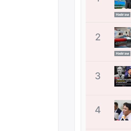
Нийгэм
2
Нийгэм
3
4