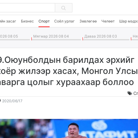
ийн засаг
Бизнес
Спорт
Соёл урлаг
Зөвлөгөө
Чөлөөт
Шар мэдэ
026 08 05
Мягмар 2026 08 04
Даваа 2026 08 03
Ням
Э.Оюунболдын барилдах эрхийг
хоёр жилээр хасах, Монгол Улс
аварга цолыг хураахаар боллоо
С
2020-
2026-
2020/06/17
06-
08-
17
06
15:28:17
20:54:58