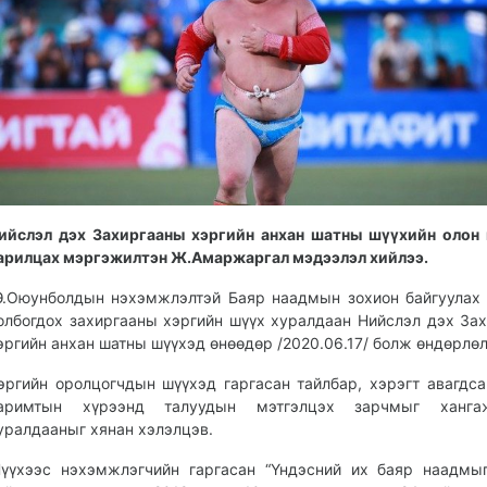
ийслэл дэх Захиргааны хэргийн анхан шатны шүүхийн олон
арилцах мэргэжилтэн Ж.Амаржаргал мэдээлэл хийлээ.
Э.Оюунболдын нэхэмжлэлтэй Баяр наадмын зохион байгуулах
олбогдох захиргааны хэргийн шүүх хуралдаан Нийслэл дэх За
эргийн анхан шатны шүүхэд өнөөдөр /2020.06.17/ болж өндөрлөл
эргийн оролцогчдын шүүхэд гаргасан тайлбар, хэрэгт авагдса
аримтын хүрээнд талуудын мэтгэлцэх зарчмыг ханг
уралдааныг хянан хэлэлцэв.
үүхээс нэхэмжлэгчийн гаргасан “Үндэсний их баяр наадмы