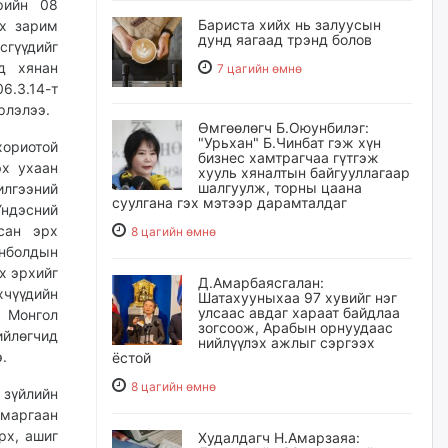
рийн 08
Бариста хийх нь залуусын
ах зарим
дунд яагаад трэнд болов
сгүүдийг
д хянан
7 цагийн өмнө
6.3.14-т
рлэлээ.
Өмгөөлөгч Б.Оюунбилэг:
"Урьхан" Б.Чинбат гэж хүн
хориотой
бизнес хамтрагчаа гүтгэж
эх ухаан
хууль хяналтын байгууллагаар
шалгуулж, торны цаана
илгээний
суулгана гэх мэтээр дарамталдаг
Үндэсний
сан эрх
8 цагийн өмнө
нболдын
х эрхийг
Д.Амарбаясгалан:
хчүүдийн
Шатахууныхаа 97 хувийг нэг
улсаас авдаг хараат байдлаа
н Монгол
зогсоож, Арабын орнуудаас
йлөгчид
нийлүүлэх ажлыг сэргээх
.
ёстой
8 цагийн өмнө
 зүйлийн
н маргаан
рх, ашиг
Худалдагч Н.Амарзаяа: