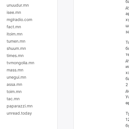
б
unuudur.mn
д
isee.mn
а
mglradio.com
х
ш
fact.mn
з
itoim.mn
tumen.mn
Т
shuum.mn
б
т
times.mn
д
tvmongolia.mn
и
mass.mn
х
unegui.mn
б
assa.mn
2
д
toim.mn
У
tac.mn
ө
paparazzi.mn
unread.today
Т
1
б