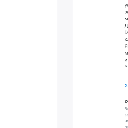
у
з
м
Д
D
х
Я
м
и
Y
Х
б
з
н
о