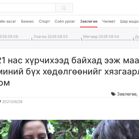
ийн засаг
Бизнес
Спорт
Соёл урлаг
Зөвлөгөө
Чөлөөт
Шар мэдэ
026 08 06
Лхагва 2026 08 05
Мягмар 2026 08 04
Да
21 нас хүрчихээд байхад ээж ма
миний бүх хөдөлгөөнийг хязгаар
юм
Зөвлөгөө
2021-
2026-
2021/06/28
06-
08-
28
07
17:39:37
02:47:59