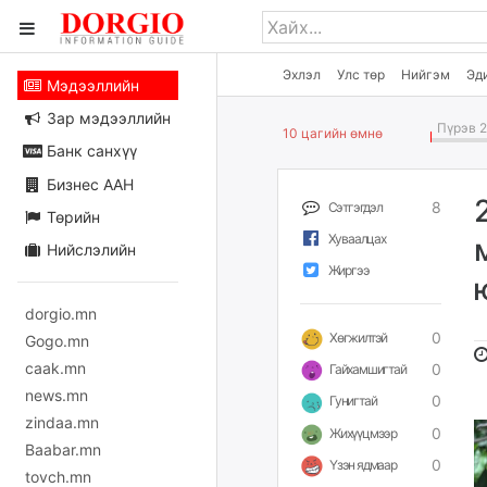
Эхлэл
Улс төр
Нийгэм
Эд
Мэдээллийн
Зар мэдээллийн
Пүрэв 2
10 цагийн өмнө
Банк санхүү
Бизнес ААН
8
Сэтгэгдэл
Төрийн
Хуваалцах
Нийслэлийн
Жиргээ
dorgio.mn
0
Хөгжилтэй
Gogo.mn
caak.mn
0
Гайхамшигтай
news.mn
0
Гунигтай
zindaa.mn
0
Жихүүцмээр
Baabar.mn
0
Үзэн ядмаар
tovch.mn