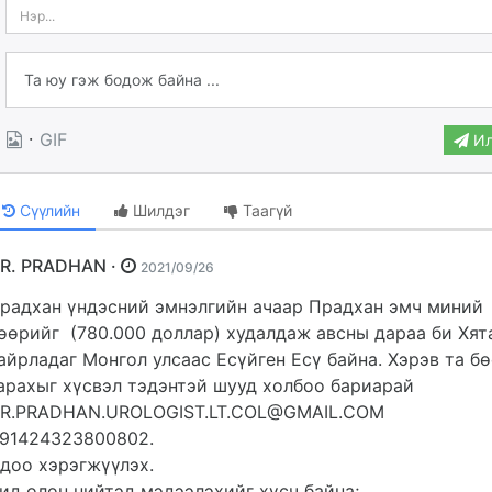
·
GIF
Ил
Сүүлийн
Шилдэг
Таагүй
DR. PRADHAN ·
2021/09/26
радхан үндэсний эмнэлгийн ачаар Прадхан эмч миний
өөрийг (780.000 доллар) худалдаж авсны дараа би Хят
айрладаг Монгол улсаас Есүйген Есү байна. Хэрэв та б
арахыг хүсвэл тэдэнтэй шууд холбоо бариарай
R.PRADHAN.UROLOGIST.LT.COL@GMAIL.COM
91424323800802.
доо хэрэгжүүлэх.
ид олон нийтэд мэдээлэхийг хүсч байна;