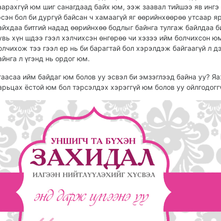
аарахгүй юм шиг санагдаад байх юм, ээж заавал тийшээ яв ингэ 
эсэн бол би дургүй байсан ч хамаагүй яг өөрийнхөөрөө утсаар я
айхдаа битгий надад өөрийнхөө бодлыг байнга тулгаж байлдаа б
увь хүн шдээ гээл хэлчихсэн өнгөрөө чи хэзээ ийм болчихсон ю
олчихож тээ гээл ер нь би барагтай бол хэрэлдэж байгаагүй л д
айнга л үгэнд нь ордог юм.
гаасаа ийм байдаг юм болов уу эсвэл би эмзэглээд байна уу? Я
арьцах ёстой юм бол тэрсэлдэх хэрэггүй юм болов уу ойлгодоггү