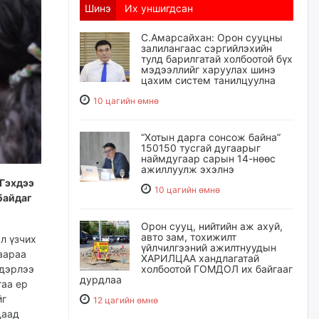
Шинэ
Их уншигдсан
С.Амарсайхан: Орон сууцны
залилангаас сэргийлэхийн
тулд барилгатай холбоотой бүх
мэдээллийг харуулах шинэ
цахим систем танилцуулна
10 цагийн өмнө
“Хотын дарга сонсож байна”
150150 тусгай дугаарыг
наймдугаар сарын 14-нөөс
ажиллуулж эхэлнэ
 Гэхдээ
10 цагийн өмнө
байдаг
Орон сууц, нийтийн аж ахуй,
авто зам, тохижилт
л үзчих
үйлчилгээний ажилтнуудын
аараа
ХАРИЛЦАА хандлагатай
вдэрлээ
холбоотой ГОМДОЛ их байгааг
дурдлаа
гаа ер
йг
12 цагийн өмнө
даад