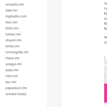
т
unuudur.mn
г
isee.mn
б
mglradio.com
х
fact.mn
б
itoim.mn
б
tumen.mn
У
shuum.mn
х
times.mn
tvmongolia.mn
mass.mn
unegui.mn
assa.mn
toim.mn
tac.mn
paparazzi.mn
unread.today