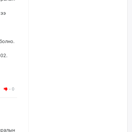
жилийн ойд зориулсан
наадмыг хойшлуулав
хээ
өчигдѳр
Монгол Улсад 162 вагон - 9720
тонн АИ-92 орж иржээ
болно.
өчигдѳр
02.
Jade Gas: 1.1 тэрбум австрали
долларын санхүүжилтийн
эцсийн гэрээг есдүгээр сард
байгуулбал Тавантолгойн
метан хийн үйлдвэрлэлийн
өрөмдлөгийг 2027 онд эхлүүлнэ
-
0
өчигдѳр
Ханын материалд эхний
ээлжийн 6 блок орон сууцны
барилга угсралтын ажил
үргэлжилж байна
өчигдѳр
мралын