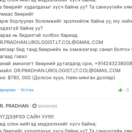
а бөөрийг худалдахыг хүсч байна уу? Та санхүүгийн хя
лмаас бөөрийг
арж борлуулах боломжийг эрэлхийлж байна уу, юу хий
эдэхгүй байна уу?
араа нь бидэнтэй холбоо бариад
R.PRADHAN.UROLOGIST.LT.COL@GMAIL.COM
аягаар бид танд бөөрнийх нь хэмжээгээр санал болгох 
агаад гэвэл
анай эмнэлэгт бөөрний дутагдалд орж, +914243238008
мэйл:
DR.PRADHAN.UROLOGIST.LT.COL@GMAIL.COM
нэ: $780, 000 (Долоон зуун, Наян мянган доллар)
·
ариулах
Устгах
-
0
DR. PRADHAN ·
2021/07/05
ҮГДЭЭРЭЭ САЙН УУ!!!!!
ид олон нийтэд мэдээлэхийг хүсч байна;
а бөөрийг худалдахыг хүсч байна уу? Та санхүүгийн хя