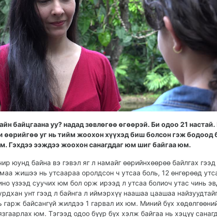
айн байцгаана уу? надад зөвлөгөө өгөөрэй. Би одоо 21 настай.
и өөрийгөө уг нь тийм жоохон хүүхэд биш болсон гэж бодоод 
м. Гэхдээ ээждээ жоохон санагддаг юм шиг байгаа юм.
чир юунд байна вэ гэвэл яг л намайг өөрийнхөөрөө байлгах гээд 
маа жишээ нь утсаараа оролдсон ч утсаа боль, 12 өнгөрөөд утс
ино үзээд суучих юм бол орж ирээд л утсаа болиоч утас чинь э
урдхан унт гээд л байнга л иймэрхүү наашаа цаашаа найзуудтай
ь гарж байсангүй жилдээ 1 гарвал их юм. Миний бүх хөдөлгөөни
язгаарлах юм. Тэгээд одоо бүүр бүх хэлж байгаа нь хэцүү санаг