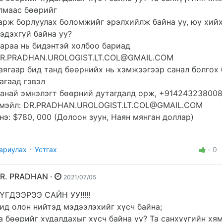
лмаас бөөрийг
арж борлуулах боломжийг эрэлхийлж байна уу, юу хий
эдэхгүй байна уу?
араа нь бидэнтэй холбоо бариад
R.PRADHAN.UROLOGIST.LT.COL@GMAIL.COM
аягаар бид танд бөөрнийх нь хэмжээгээр санал болгох 
агаад гэвэл
анай эмнэлэгт бөөрний дутагдалд орж, +914243238008
мэйл:
DR.PRADHAN.UROLOGIST.LT.COL@GMAIL.COM
нэ: $780, 000 (Долоон зуун, Наян мянган доллар)
·
ариулах
Устгах
-
0
DR. PRADHAN ·
2021/07/05
ҮГДЭЭРЭЭ САЙН УУ!!!!!
ид олон нийтэд мэдээлэхийг хүсч байна;
а бөөрийг худалдахыг хүсч байна уу? Та санхүүгийн хя