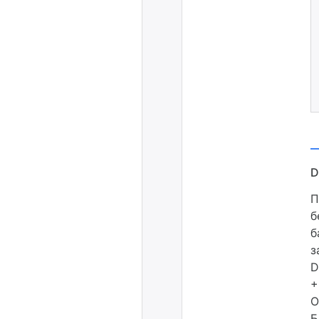
П
б
б
з
D
+
О
Б