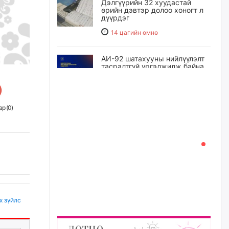
Дэлгүүрийн 32 хуудастай
өрийн дэвтэр долоо хоногт л
дүүрдэг
14 цагийн өмнө
АИ-92 шатахууны нийлүүлэлт
тасралтгүй үргэлжилж байна
14 цагийн өмнө
р (
0
)
I ангийн цахим бүртгэл энэ
сарын 17-ноос эхэлнэ
15 цагийн өмнө
Үндсэн хууль зөрчсөн
Х.Булгантуяа, үндэсний эв
нэгдэлд харшилсан
М.Нарантуяа-Нара нарт хэзээ
хариуцлага тооцох вэ?
х зүйлс
16 цагийн өмнө