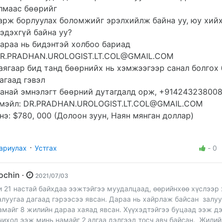
лмаас бөөрийг
арж борлуулах боломжийг эрэлхийлж байна уу, юу хий
эдэхгүй байна уу?
араа нь бидэнтэй холбоо бариад
R.PRADHAN.UROLOGIST.LT.COL@GMAIL.COM
аягаар бид танд бөөрнийх нь хэмжээгээр санал болгох 
агаад гэвэл
анай эмнэлэгт бөөрний дутагдалд орж, +914243238008
мэйл:
DR.PRADHAN.UROLOGIST.LT.COL@GMAIL.COM
нэ: $780, 000 (Долоон зуун, Наян мянган доллар)
·
ариулах
Устгах
-
0
zochin ·
2021/07/03
и 21 настай байхдаа ээжтэйгээ муудалцаад, өөрийнхөө хүслээр
алуугаа дагаад гэрээсээ явсан. Дараа нь хайрлаж байсан залу
амайг 8 жилийн дараа хаяад явсан. Хүүхэдтэйгээ буцаад ээж д
чиход ээж минь намайг 2 алгаа дэлгээд тосч авч байсан. Жили