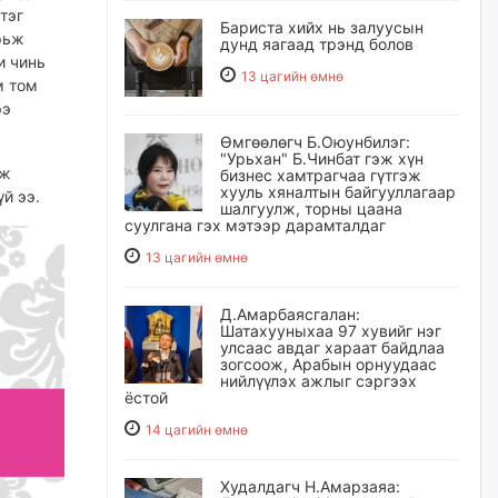
тэг
Бариста хийх нь залуусын
рьж
дунд яагаад трэнд болов
и чинь
13 цагийн өмнө
м том
ээ
Өмгөөлөгч Б.Оюунбилэг:
"Урьхан" Б.Чинбат гэж хүн
аж
бизнес хамтрагчаа гүтгэж
хууль хяналтын байгууллагаар
й ээ.
шалгуулж, торны цаана
суулгана гэх мэтээр дарамталдаг
13 цагийн өмнө
Д.Амарбаясгалан:
Шатахууныхаа 97 хувийг нэг
улсаас авдаг хараат байдлаа
зогсоож, Арабын орнуудаас
нийлүүлэх ажлыг сэргээх
ёстой
14 цагийн өмнө
Худалдагч Н.Амарзаяа: