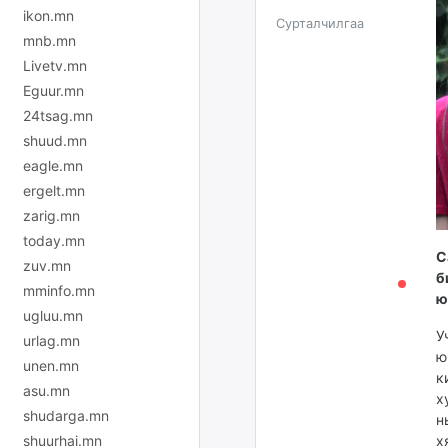
ikon.mn
Сурталчилгаа
mnb.mn
Livetv.mn
Eguur.mn
24tsag.mn
shuud.mn
eagle.mn
ergelt.mn
zarig.mn
today.mn
С
zuv.mn
б
mminfo.mn
ю
ugluu.mn
У
urlag.mn
ю
unen.mn
к
asu.mn
х
shudarga.mn
н
shuurhai.mn
х