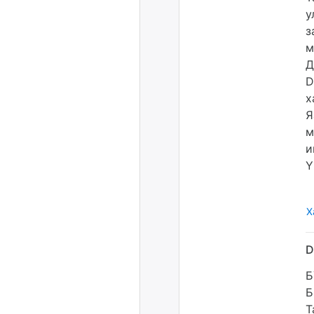
у
з
м
Д
D
х
Я
м
и
Y
Х
Б
Б
Т