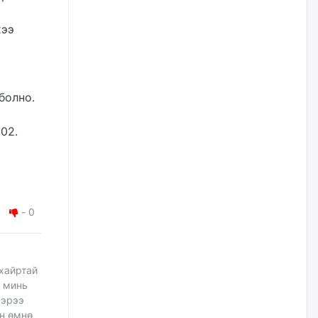
Цагдаагийн дэд хурандаа
хээ
Д.Будзаан: Хүүхдийн эсрэг
бэлгийн хүчирхийлэл үйлдвэл
бүх насаар нь хорих ял
оногдуулах хуулийн
зохицуулалттай
болно.
өчигдѳр
02.
“Аяллын газрын зураг”-ийн
хэвлэмэл хувилбарыг Голомт
банкны салбараас үнэ
төлбөргүй авах боломжтой
өчигдѳр
-
0
ЕБС-ийн захирлын үүргийг түр
орлон гүйцэтгэгч
манаачтайгаа бүлэглэн
эзэмшлийнх нь дансаар заал,
зогсоолын төлбөр ₮121.5
 хайртай
саяыг авчээ
у минь
өчигдѳр
ээрээ
йн өмнө