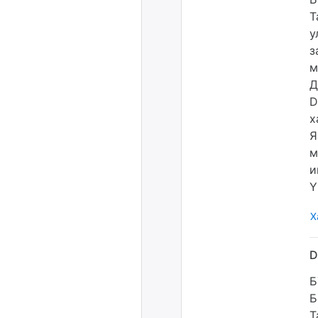
Т
у
з
м
Д
D
х
Я
м
и
Y
Х
Б
Б
Т