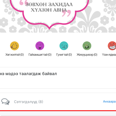
Хөгжилтэй (
0
)
Гайхамшигтай (
0
)
Гунигтай (
0
)
Жихүүцмээр (
0
)
Үзэн ядмаа
нэ мэдээ таалагдаж байвал
Сэтгэгдэлүүд (8)
Анхаара