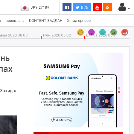
625
JPY 27.19₮
э
ярилцлага
КОНТЕНТ ЗАДЛАН
Хятад орноор
ваа 2026 08 03
Ням 2026 08 02
Бямба 2026 08 01
ань
лах
,
Захидал