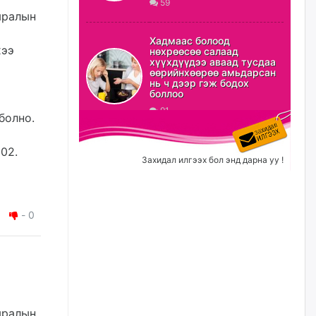
59
мралын
ХЗДХ-ын сайд С.Амарсайхан:
Авлигаар авсан хөрөнгийг
Хадмаас болоод
хурааж, нийгмийн сайн
хээ
нөхрөөсөө салаад
сайхны хөгжилд зориулах
хүүхдүүдээ аваад тусдаа
бөгөөд үүнийг хэд хэдэн эрх
өөрийнхөөрөө амьдарсан
бүхий байгууллагаас санал авна
нь ч дээр гэж бодох
боллоо
өчигдѳр
91
болно.
Шатахууныг олдож байгаа
газраас нь л авч байна. Үнэ
02.
тарифаас илүү хангамж дээр
Захидал илгээх бол энд дарна уу !
анхаарч байна
өчигдѳр
-
0
Ц.Будханд: Дүүгээ гараад
ирнэ гэж итгэж хүлээсээр
долоон сарын хугацаа
өнгөрлөө
өчигдѳр
Барилгын салбарын 100
мралын