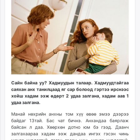
12:49:37
20:28:29
ikon.mn
mnb.mn
Livetv.mn
Eguur.mn
24tsag.mn
shuud.mn
eagle.mn
ergelt.mn
zarig.mn
today.mn
Сайн байна уу? Хадмуудын талаар. Хадмуудтайгаа
zuv.mn
саяхан анх танилцаад яг сар болоод гэртээ ирснээс
mminfo.mn
хойш хадам ээж өдөрт 2 удаа залгана, хадам аав 1
ugluu.mn
удаа залгана.
urlag.mn
Манай нөхрийн анхны том хүү өвөө эмээ дээрээ
unen.mn
байдаг 13тай. Бас чат бичнэ. Анхандаа баярлаж
asu.mn
байсан л даа. Хөөрхөн дотно юм бэ гээд. Даанч
shudarga.mn
залгахаараа хадам ээж дандаа ингэх гэсэн чинь
shuurhai.mn