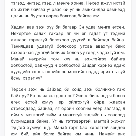
тэгээд ингээд гээд л мөнгө ярина. Нөхөр ажил ихтэй
өр ихтэй байгаа учраас би уг нь амьхандаа хэмнээд
цалин нь буутал өөрөө болгоод байгаа юм.
Хадам аав ээж рүү би багаар 3н удаа мөнгө өгсөн.
Нөхөртөө хэлэх гэхээр яг чи өг гэдэг үг тэдний
амнаас гараагүй болохоор дуугүй л байгаад байна.
Танилцаад удаагүй болохоор утсаа авахгүй байх
гэхээр бас дургүй болчих болов уу гээд чадахгүй юм.
Манай нөхрийн том хүү нь ээжтэйгээ байнга
холбоотой, хадмууд ч холбоотой байдаг хэрнээ ядаж
хүүхдийн хэрэглээнийх нь мөнгийг надад ярих нь зүй
ёсны хэрэг үү?
Төрсөн ээж нь байхад би хойд ээж болчихно гэж
байх уу? Ер нь яавал дээр вэ? Эсвэл би олоод ч болов
өгөх ёстой юмуу ер ойлгохгүй ойрд жаахан
стрессдээд байнаа, яг оройн хоолны үеэр залгаад л
ийм ч мөнгөгүй тийм ч мөнгөгүй гэдгийг нь сонсоод
бухимдаад байна. Уг нь тэтгэвэртэй, малтай жижиг
түцтэй хүмүүс шд. Манай гэрт бас хэрэгтэй зөндөө
юм бий, айл болж байгаа юм чинь. Намайг анх