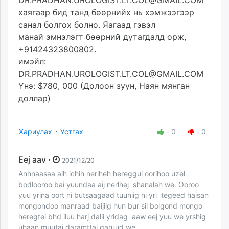
хаягаар бид танд бөөрнийх нь хэмжээгээр
санал болгох болно. Яагаад гэвэл
манай эмнэлэгт бөөрний дутагдалд орж,
+91424323800802.
имэйл:
DR.PRADHAN.UROLOGIST.LT.COL@GMAIL.COM
Yнэ: $780, 000 (Долоон зуун, Наян мянган
доллар)
·
Хариулах
Устгах
-
0
-
0
Eej aav ·
2021/12/20
Anhnaasaa aih ichih nerlheh hereggui oorihoo uzel
bodlooroo bai yuundaa aij nerlhej shanalah we. Ooroo
yuu yrina oort ni butsaagaad tuuniig ni yri tegeed haisan
mongondoo manraad baijiig hun bur sil bolgond mongo
heregtei bhd iluu harj dalii yridag aaw eej yuu we yrshig
uhaan muutai daramttai garuud we