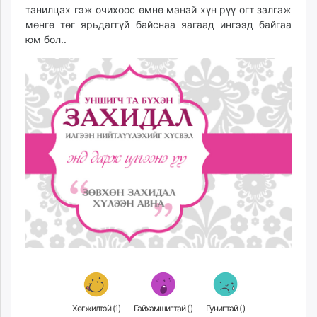
танилцах гэж очихоос өмнө манай хүн рүү огт залгаж
мөнгө төг ярьдаггүй байснаа яагаад ингээд байгаа
юм бол..
Хөгжилтэй (
1
)
Гайхамшигтай (
)
Гунигтай (
)