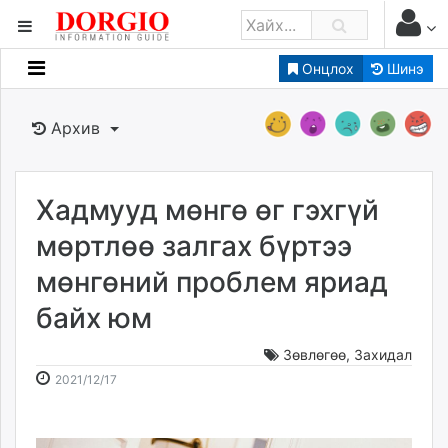
Онцлох
Шинэ
Мэдээллийн
Зар мэдээллийн
Архив
Банк санхүү
Бизнес ААН
Төрийн
Хадмууд мөнгө өг гэхгүй
Нийслэлийн
мөртлөө залгах бүртээ
мөнгөний проблем яриад
dorgio.mn
байх юм
Gogo.mn
caak.mn
Зөвлөгөө
,
Захидал
news.mn
2021-
2026-
2021/12/17
zindaa.mn
12-
08-
Baabar.mn
17
06
tovch.mn