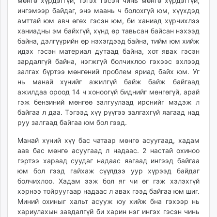
мөнгө хүрдэггүй, тэгэх гэсэн чинь мөнгө хүрдэггүй,
unuudur.mn
ингэмээр байдаг, энэ маань ч болохгүй юм, хүүхдэд
isee.mn
амттай юм авч өгөх гэсэн юм, би ханиад хүрчихлээ
ханиадны эм байхгүй, хүнд өр тавьсан байсан нэхээд
mglradio.com
байна, дэлгүүрийн өр нэхэгдээд байна, тийм юм хийж
fact.mn
идэх гэсэн материал дутаад байна, хот явах гэсэн
itoim.mn
зардалгүй байна, нэгжгүй болчихлоо гэхээс эхлээд
tumen.mn
залгах бүртээ мөнгөний проблем яриад байх юм. Уг
shuum.mn
нь манай хүнийг ажилгүй байж байж байгаад
ажилдаа ороод 14 ч хоноогүй биднийг мөнгөгүй, арай
times.mn
гэж бензиний мөнгөө залгуулаад ирснийг мэдэж л
tvmongolia.mn
байгаа л даа. Тэгээд хүү рүүгээ залгахгүй яагаад над
mass.mn
руу залгаад байгаа юм бол гээд.
unegui.mn
Манай хүний хүү бас чатаар мөнгө асуугаад, хадам
assa.mn
аав бас мөнгө асуугаад л надаас. 2 настай охиноо
toim.mn
гэртээ хараад суудаг надаас яагаад ингээд байгаа
tac.mn
юм бол гээд гайхаж сүүлдээ уур хүрээд байдаг
paparazzi.mn
болчихлоо. Хадам ээж бол яг чи өг гэж хэлэхгүй
unread.today
хэрнээ тойруугаар надаас л авах гээд байгаа юм шиг.
Миний охиныг хальт асууж юу хийж бна гэхээр нь
хариулахын завдалгүй би харин нэг ингэх гэсэн чинь