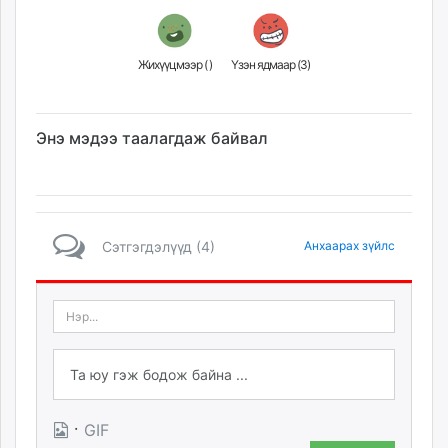
Жихүүцмээр (
)
Үзэн ядмаар (
3
)
Энэ мэдээ таалагдаж байвал
Сэтгэгдэлүүд (4)
Анхаарах зүйлс
·
GIF