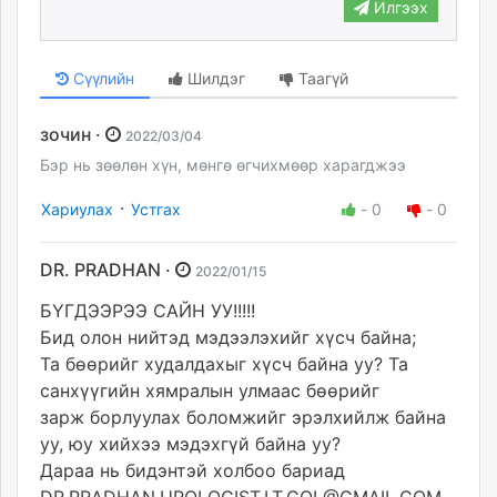
Илгээх
Сүүлийн
Шилдэг
Таагүй
зочин ·
2022/03/04
Бэр нь зөөлөн хүн, мөнгө өгчихмөөр харагджээ
·
Хариулах
Устгах
-
0
-
0
DR. PRADHAN ·
2022/01/15
БҮГДЭЭРЭЭ САЙН УУ!!!!!
Бид олон нийтэд мэдээлэхийг хүсч байна;
Та бөөрийг худалдахыг хүсч байна уу? Та
санхүүгийн хямралын улмаас бөөрийг
зарж борлуулах боломжийг эрэлхийлж байна
уу, юу хийхээ мэдэхгүй байна уу?
Дараа нь бидэнтэй холбоо бариад
DR.PRADHAN.UROLOGIST.LT.COL@GMAIL.COM