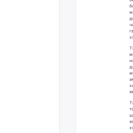
б
м
д
ч
г
х
Т
м
н
д
м
а
х
я
Т
т
ш
а
х