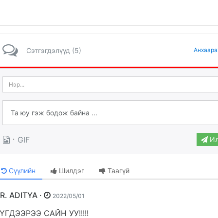
Сэтгэгдэлүүд (5)
Анхаара
·
GIF
Ил
Сүүлийн
Шилдэг
Таагүй
DR. ADITYA ·
2022/05/01
ҮГДЭЭРЭЭ САЙН УУ!!!!!