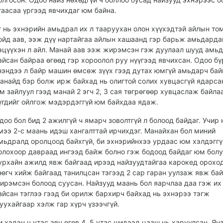
гаасаа үргээд явчихдаг юм байна.
г нь эхнэрийн амьдрал их л тааруухан олон хүүхэдтэй айлын том
ойд аав, ээж дүү нартайгаа айлын хашаанд гэр барьж амьдарда
эцүүхэн л айл. Манай аав ээж жирэмсэн гэж дуулаал шууд амь
айсан байраа өгөөд гэр хороолол руу нүүгээд явчихсан. Одоо бү
нэндээ л байр машин өмсөж зүүх гээд дутах юмгүй амьдарч бай
анайд бэр болж ирж байхад нь олигтой солих хувцасгүй ядарса
м зайлуул гээд манай 2 эгч 2, 3 сая төгрөгөөр хувцаслаж байла
үгдийг ойлгож мэдэрдэггүй юм байхдаа ядаж.
доо бол бид 2 ажилгүй ч ямарч зоволтгүй л болоод байдаг. Учир 
мээ 2-с маань идэш хангалттай ирчихдэг. Манайхан бол миний
мьдралд оролцоод байхгүй, би эхнэрийнхээ урдаас юм хэлдэггү
олохоор давраад ингээд байж болно гэж бодоод байдаг юм болу
урхайн ажилд явж байгаад ирээд найзуудтайгаа карокед орохо
өөгч хийж байгаад танилцсан тэгээд 2 сар гаран уулзаж явж ба
ирэмсэн болоод суусан. Найзууд маань бол яарчлаа даа гэж их
айсан тэглээ гээд би орилж бархирч байхад нь эхнэрээ тэгж
уухайгаар хэлж гар хүрч үзээчгүй.
и хэдэн ч утас авч өгөв 4, 5 утас шидээд цааш нь харуулсан. Ян