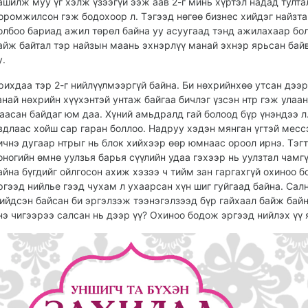
ашилж муу үг хэлж үзээгүй ээж аав 2-г минь хүртэл надад тулта
оромжилсон гэж бодохоор л. Тэгээд нөгөө бизнес хийдэг найзта
олбоо бариад ажил төрөл байна уу асуугаад тэнд ажилахаар бо
айж байтал тэр найзын маань эхнэрлүү манай эхнэр ярьсан бай
у.
рихдаа тэр 2-г нийлүүлмээргүй байна. Би нөхрийнхөө утсан дээ
анай нөхрийн хүүхэнтэй унтаж байгаа бичлэг үзсэн нтр гэж улаа
аасан байдаг юм даа. Хүний амьдралд гай болоод бүр үнэндээ л.
вдлаас хойш сар гаран боллоо. Надруу хэдэн мянган үгтэй месс
ичнэ дугаар нтрыг нь блок хийхээр өөр юмнаас ороол ирнэ. Тэгт
оногийн өмнө уулзья барья сүүлийн удаа гэхээр нь уулзтал чамг
айна бүгдийг ойлгосон ахиж хэзээ ч тийм зан гаргахгүй охиноо 
ргээд нийлье гээд чухам л ухаарсан хүн шиг гуйгаад байна. Сал
ийдсэн байсан би эргэлзэж тээнэгэлзээд бүр гайхаал байж бай
нэ чигээрээ салсан нь дээр үү? Охиноо бодож эргээд нийлэх үү 