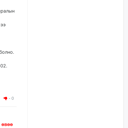
уржигдар
мралын
Д.Амарбаясгалан:
Шатахууныхаа 97 хувийг нэг
хээ
улсаас авдаг хараат байдлаа
зогсоож, Арабын орнуудаас
нийлүүлэх ажлыг сэргээх
ёстой
уржигдар
болно.
Худалдагч Н.Амарзаяа:
02.
Дэлгүүрийн 32 хуудастай
өрийн дэвтэр долоо хоногт л
дүүрдэг
уржигдар
-
0
АИ-92 шатахууны нийлүүлэлт
тасралтгүй үргэлжилж байна
уржигдар
э өвөө