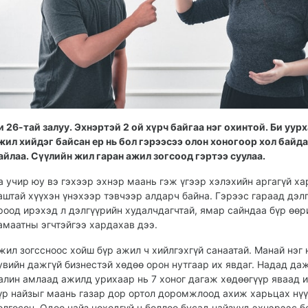
и 26-тай залуу. Эхнэртэй 2 ой хүрч байгаа нэг охинтой. Би уур
жил хийдэг байсан ер нь бол гэрээсээ олон хоногоор хол байда
айлаа. Сүүлийн жил гаран ажил зогсоод гэртээ суулаа.
а учир юу вэ гэхээр эхнэр маань гэж үгээр хэлэхийн аргагүй ха
аштай хүүхэн үнэхээр тэвчээр алдарч байна. Гэрээс гараад дэл
роод ирэхэд л дэлгүүрийн худалчдагчтай, ямар сайндаа бүр өөр
амаатны эгчтэйгээ хардахав дээ.
жил зогссноос хойш бүр ажил ч хийлгэхгүй санаатай. Манай нэг 
увийн дажгүй бизнестэй хөдөө орон нутгаар их явдаг. Надад да
алин амлаад ажилд урихаар нь 7 хоног дагаж хөдөөгүүр яваад 
үр найзыг маань газар дор ортол доромжлоод ахиж харьцах нүү
олгосон. Одоо найз нөхөдгүй ч боллоо бусад найзууд эхнэрээс б