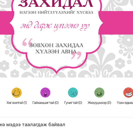
Хөгжилтэй (
1
)
Гайхамшигтай (
0
)
Гунигтай (
0
)
Жихүүцмээр (
0
)
Үзэн ядмаа
нэ мэдээ таалагдаж байвал