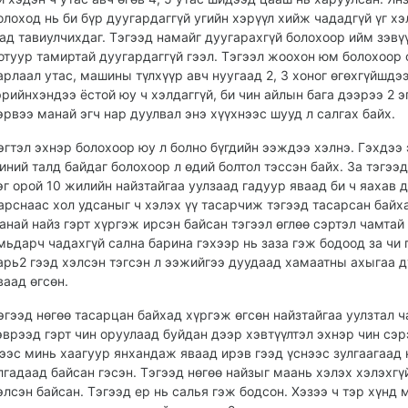
олоход нь би бүр дуугардаггүй угийн хэрүүл хийж чададгүй үг хэ
ад тавиулчихдаг. Тэгээд намайг дуугарахгүй болохоор ийм зэвү
отуур тамиртай дуугардаггүй гээл. Тэгээл жоохон юм болохоор
арлаал утас, машины түлхүүр авч нуугаад 2, 3 хоног өгөхгүйшдээ
эрийнхэндээ ёстой юу ч хэлдаггүй, би чин айлын бага дээрээ 2 э
эрвээ манай эгч нар дуулвал энэ хүүхнээс шууд л салгах байх.
эгтэл эхнэр болохоор юу л болно бүгдийн ээждээ хэлнэ. Гэхдээ
иний талд байдаг болохоор л өдий болтол тэссэн байх. За тэгээ
эг орой 10 жилийн найзтайгаа уулзаад гадуур яваад би ч яахав 
арснаас хол удсаныг ч хэлэх үү тасарчиж тэгээд тасарсан байх
анай найз гэрт хүргэж ирсэн байсан тэгээл өглөө сэртэл чамтай
мьдарч чадахгүй сална барина гэхээр нь заза гэж бодоод за чи 
арь2 гээд хэлсэн тэгсэн л ээжийгээ дуудаад хамаатны ахыгаа 
ваад өгсөн.
эгээд нөгөө тасарцан байхад хүргэж өгсөн найзтайгаа уулзтал 
эврээд гэрт чин оруулаад буйдан дээр хэвтүүлтэл эхнэр чин сэр
ээс минь хаагуур янхандаж яваад ирэв гээд үснээс зулгаагаад 
лгадаад байсан гэсэн. Тэгээд нөгөө найзыг маань хэлэх хэлэхгү
элсэн байсан. Тэгээд ер нь салья гэж бодсон. Хэзээ ч тэр хүнд 