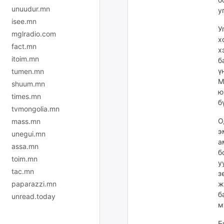
unuudur.mn
у
isee.mn
У
mglradio.com
х
fact.mn
х
itoim.mn
б
ү
tumen.mn
М
shuum.mn
ю
times.mn
б
tvmongolia.mn
О
mass.mn
э
unegui.mn
а
assa.mn
б
toim.mn
у
tac.mn
з
ж
paparazzi.mn
б
unread.today
м
Б