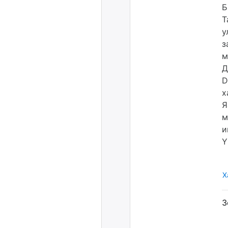
Б
Т
у
з
м
Д
D
х
Я
м
и
Y
Х