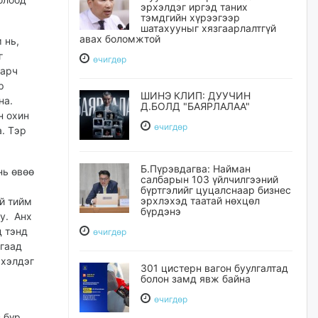
эрхэлдэг иргэд таних
тэмдгийн хүрээгээр
шатахууныг хязгаарлалтгүй
авах боломжтой
 нь,
г
өчигдѳр
дарч
р
ШИНЭ КЛИП: ДУУЧИН
на.
Д.БОЛД "БАЯРЛАЛАА"
н охин
өчигдѳр
а. Тэр
Б.Пүрэвдагва: Найман
нь өвөө
салбарын 103 үйлчилгээний
бүртгэлийг цуцалснаар бизнес
эрхлэхэд таатай нөхцөл
й тийм
бүрдэнэ
у. Анх
д тэнд
өчигдѳр
йгаад
 хэлдэг
301 цистерн вагон буулгалтад
болон замд явж байна
өчигдѳр
з бүр