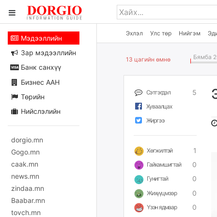
Эхлэл
Улс төр
Нийгэм
Эд
Мэдээллийн
Зар мэдээллийн
Бямба 2
13 цагийн өмнө
Банк санхүү
Бизнес ААН
5
Сэтгэгдэл
Төрийн
Хуваалцах
Нийслэлийн
Жиргээ
dorgio.mn
1
Хөгжилтэй
Gogo.mn
caak.mn
0
Гайхамшигтай
news.mn
0
Гунигтай
zindaa.mn
0
Жихүүцмээр
Baabar.mn
0
Үзэн ядмаар
tovch.mn