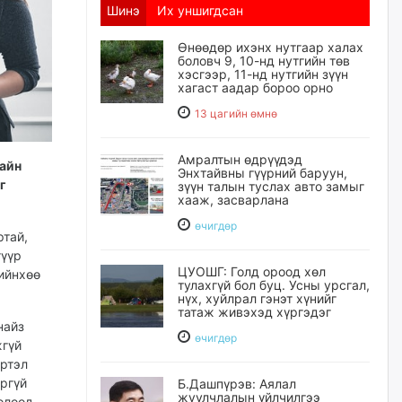
Шинэ
Их уншигдсан
Өнөөдөр ихэнх нутгаар халах
боловч 9, 10-нд нутгийн төв
хэсгээр, 11-нд нутгийн зүүн
хагаст аадар бороо орно
13 цагийн өмнө
Амралтын өдрүүдэд
хайн
Энхтайвны гүүрний баруун,
г
зүүн талын туслах авто замыг
хааж, засварлана
өчигдѳр
ртай,
гүүр
ЦУОШГ: Голд ороод хөл
ийнхөө
тулахгүй бол буц. Усны урсгал,
нүх, хуйлрал гэнэт хүнийг
татаж живэхэд хүргэдэг
найз
өчигдѳр
жгүй
иртэл
ргүй
Б.Дашпүрэв: Аялал
жуулчлалын үйлчилгээ
олоод