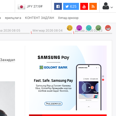
625
JPY 27.19₮
э
ярилцлага
КОНТЕНТ ЗАДЛАН
Хятад орноор
а 2026 08 05
Мягмар 2026 08 04
Даваа 2026 08 03
,
Захидал