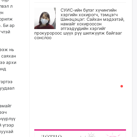
лвэл л
СУИС-ийн бүлэг хүчингийн
үн
хэргийн хохирогч, тэмцэгч
 орилж
Шинэцэцэг: Сайхан мэдээтэй,
намайг хохироосон
. Би ар
этгээдүүдийн хэргийг
гчтэй
прокуророос шүүх рүү шилжүүлж байгааг
сонслоо
өчигдѳр
 ээж нь
д саяхан
Өчигдрийн байдлаар ₮10000
дээ архи
доош дүнгээр шатахууны
анд
худалдан авалт хийсэн 1500
баримт бүртгэгджээ
гэртээ
өчигдѳр
дуудаал
Шатахуун олголтыг 50,000
төгрөгөөр хязгаарласныг
чамайг
нэмэгдүүлж 100,000 төгрөгт
ээч
хүргэхээр судалж байгаа
нүүрлүү
өчигдѳр
й үгээр
муухай