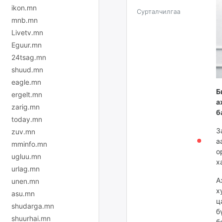
ikon.mn
Сурталчилгаа
mnb.mn
Livetv.mn
Eguur.mn
24tsag.mn
shuud.mn
eagle.mn
Б
ergelt.mn
а
zarig.mn
б
today.mn
З
zuv.mn
а
mminfo.mn
о
ugluu.mn
х
urlag.mn
А
unen.mn
х
asu.mn
ц
shudarga.mn
б
shuurhai.mn
б