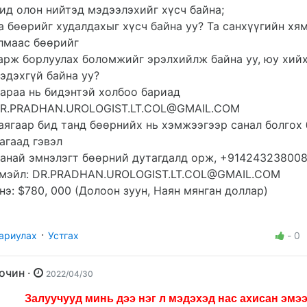
ид олон нийтэд мэдээлэхийг хүсч байна;
а бөөрийг худалдахыг хүсч байна уу? Та санхүүгийн хя
лмаас бөөрийг
арж борлуулах боломжийг эрэлхийлж байна уу, юу хий
эдэхгүй байна уу?
араа нь бидэнтэй холбоо бариад
R.PRADHAN.UROLOGIST.LT.COL@GMAIL.COM
аягаар бид танд бөөрнийх нь хэмжээгээр санал болгох 
агаад гэвэл
анай эмнэлэгт бөөрний дутагдалд орж, +914243238008
мэйл:
DR.PRADHAN.UROLOGIST.LT.COL@GMAIL.COM
нэ: $780, 000 (Долоон зуун, Наян мянган доллар)
·
ариулах
Устгах
-
0
Зочин ·
2022/04/30
Залуучууд минь дээ нэг л мэдэхэд нас ахисан эмэ