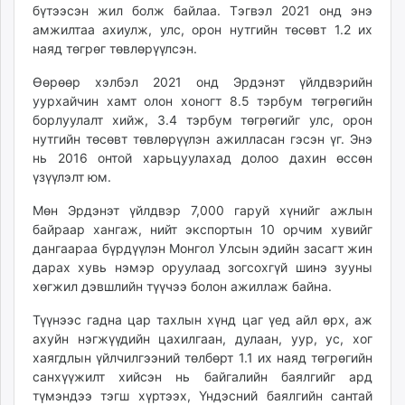
бүтээсэн жил болж байлаа. Тэгвэл 2021 онд энэ
unuudur.mn
амжилтаа ахиулж, улс, орон нутгийн төсөвт 1.2 их
isee.mn
наяд төгрөг төвлөрүүлсэн.
mglradio.com
Өөрөөр хэлбэл 2021 онд Эрдэнэт үйлдвэрийн
fact.mn
уурхайчин хамт олон хоногт 8.5 тэрбум төгрөгийн
itoim.mn
борлуулалт хийж, 3.4 тэрбум төгрөгийг улс, орон
tumen.mn
нутгийн төсөвт төвлөрүүлэн ажилласан гэсэн үг. Энэ
shuum.mn
нь 2016 онтой харьцуулахад долоо дахин өссөн
times.mn
үзүүлэлт юм.
tvmongolia.mn
Мөн Эрдэнэт үйлдвэр 7,000 гаруй хүнийг ажлын
mass.mn
байраар хангаж, нийт экспортын 10 орчим хувийг
unegui.mn
дангаараа бүрдүүлэн Монгол Улсын эдийн засагт жин
assa.mn
дарах хувь нэмэр оруулаад зогсохгүй шинэ зууны
хөгжил дэвшлийн түүчээ болон ажиллаж байна.
toim.mn
tac.mn
Түүнээс гадна цар тахлын хүнд цаг үед айл өрх, аж
paparazzi.mn
ахуйн нэгжүүдийн цахилгаан, дулаан, уур, ус, хог
unread.today
хаягдлын үйлчилгээний төлбөрт 1.1 их наяд төгрөгийн
санхүүжилт хийсэн нь байгалийн баялгийг ард
түмэндээ тэгш хүртээх, Үндэсний баялгийн сантай