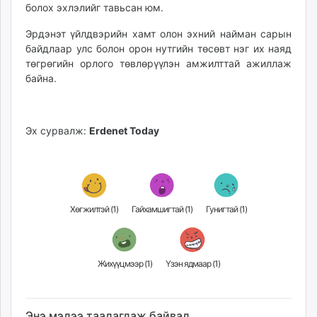
болох эхлэлийг тавьсан юм.
Эрдэнэт үйлдвэрийн хамт олон эхний найман сарын
байдлаар улс болон орон нутгийн төсөвт нэг их наяд
төгрөгийн орлого төвлөрүүлэн амжилттай ажиллаж
байна.
Эх сурвалж:
Erdenet Today
Хөгжилтэй (
1
)
Гайхамшигтай (
1
)
Гунигтай (
1
)
Жихүүцмээр (
1
)
Үзэн ядмаар (
1
)
Энэ мэдээ таалагдаж байвал