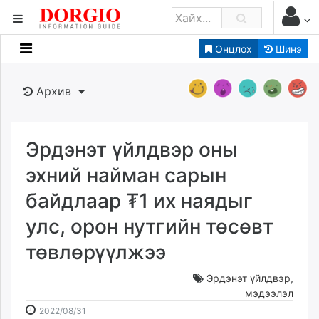
Онцлох
Шинэ
Мэдээллийн
Зар мэдээллийн
Архив
Банк санхүү
Бизнес ААН
Төрийн
Эрдэнэт үйлдвэр оны
Нийслэлийн
эхний найман сарын
байдлаар ₮1 их наядыг
dorgio.mn
улс, орон нутгийн төсөвт
Gogo.mn
caak.mn
төвлөрүүлжээ
news.mn
zindaa.mn
Эрдэнэт үйлдвэр
,
мэдээлэл
Baabar.mn
2022-
2026-
2022/08/31
tovch.mn