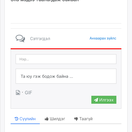
Сэтгэгдэл
Анхаарах зүйлс
·
GIF
Илгээх
Сүүлийн
Шилдэг
Таагүй