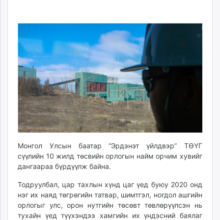
08-
08-
ikon.mn
31
07
mnb.mn
12:41:06
18:40:39
Livetv.mn
Eguur.mn
24tsag.mn
shuud.mn
eagle.mn
ergelt.mn
zarig.mn
today.mn
zuv.mn
mminfo.mn
Монгол Улсын баатар “Эрдэнэт үйлдвэр” ТӨҮГ
ugluu.mn
сүүлийн 10 жилд төсвийн орлогын найм орчим хувийг
дангаараа бүрдүүлж байна.
urlag.mn
unen.mn
Тодруулбал, цар тахлын хүнд цаг үед буюу 2020 онд
asu.mn
нэг их наяд төгрөгийн татвар, шимтгэл, ногдол ашгийн
shudarga.mn
орлогыг улс, орон нутгийн төсөвт төвлөрүүлсэн нь
тухайн үед түүхэндээ хамгийн их үндэсний баялаг
shuurhai.mn