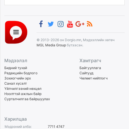
© 2013-2026 он Dorgio.mn, Мэдээллийн хөтөч
MGL Media Group
бүтээсэн.
Мэдээлэл
Хамтрагч
Бидний тухай
Байгууллага
Редакцийн бодлого
Сайтууд
Зохиогчийн эрх
Чөлөөт нийтлэгч
Санал хүсэлт
Үйлчилгээний нөхцөл
Нээлттэй ажлын байр
Сурталчилгаа байршуулах
Харилцаа
Мэдээний алба:
7711 4747